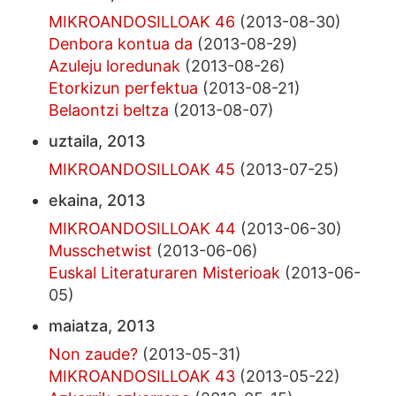
MIKROANDOSILLOAK 46
(2013-08-30)
Denbora kontua da
(2013-08-29)
Azuleju loredunak
(2013-08-26)
Etorkizun perfektua
(2013-08-21)
Belaontzi beltza
(2013-08-07)
uztaila, 2013
MIKROANDOSILLOAK 45
(2013-07-25)
ekaina, 2013
MIKROANDOSILLOAK 44
(2013-06-30)
Musschetwist
(2013-06-06)
Euskal Literaturaren Misterioak
(2013-06-
05)
maiatza, 2013
Non zaude?
(2013-05-31)
MIKROANDOSILLOAK 43
(2013-05-22)