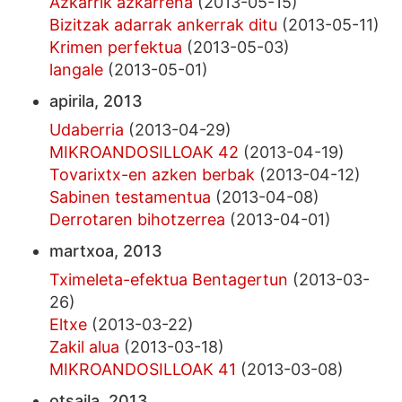
Azkarrik azkarrena
(2013-05-15)
Bizitzak adarrak ankerrak ditu
(2013-05-11)
Krimen perfektua
(2013-05-03)
langale
(2013-05-01)
apirila, 2013
Udaberria
(2013-04-29)
MIKROANDOSILLOAK 42
(2013-04-19)
Tovarixtx-en azken berbak
(2013-04-12)
Sabinen testamentua
(2013-04-08)
Derrotaren bihotzerrea
(2013-04-01)
martxoa, 2013
Tximeleta-efektua Bentagertun
(2013-03-
26)
Eltxe
(2013-03-22)
Zakil alua
(2013-03-18)
MIKROANDOSILLOAK 41
(2013-03-08)
otsaila, 2013