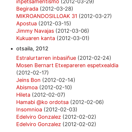
inpetsamentismo
(2012-03-29)
Begirada
(2012-03-28)
MIKROANDOSILLOAK 31
(2012-03-27)
Apostua
(2012-03-15)
Jimmy Navajas
(2012-03-06)
Kukuaren kanta
(2012-03-01)
otsaila, 2012
Estralurtarren inbasiñue
(2012-02-24)
Mosen Bernart Etxepareren espetxealdia
(2012-02-17)
Jeins Bon
(2012-02-14)
Abismoa
(2012-02-10)
Hileta
(2012-02-07)
Hamabi @ko ordotsa
(2012-02-06)
Insomnioa
(2012-02-03)
Edelviro Gonzalez
(2012-02-02)
Edelviro Gonzalez
(2012-02-02)