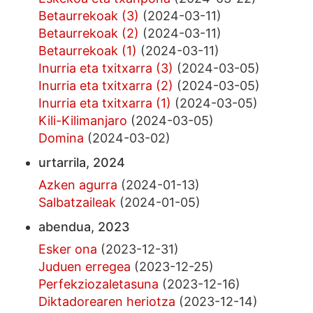
Betaurrekoak (3)
(2024-03-11)
Betaurrekoak (2)
(2024-03-11)
Betaurrekoak (1)
(2024-03-11)
Inurria eta txitxarra (3)
(2024-03-05)
Inurria eta txitxarra (2)
(2024-03-05)
Inurria eta txitxarra (1)
(2024-03-05)
Kili-Kilimanjaro
(2024-03-05)
Domina
(2024-03-02)
urtarrila, 2024
Azken agurra
(2024-01-13)
Salbatzaileak
(2024-01-05)
abendua, 2023
Esker ona
(2023-12-31)
Juduen erregea
(2023-12-25)
Perfekziozaletasuna
(2023-12-16)
Diktadorearen heriotza
(2023-12-14)