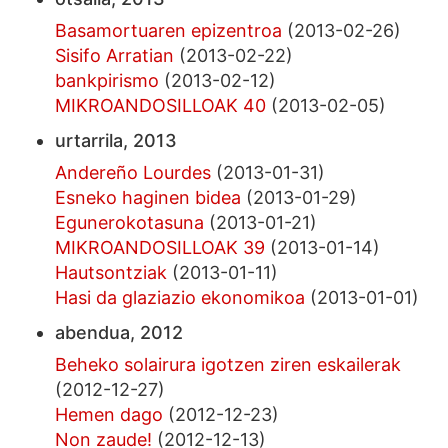
Basamortuaren epizentroa
(2013-02-26)
Sisifo Arratian
(2013-02-22)
bankpirismo
(2013-02-12)
MIKROANDOSILLOAK 40
(2013-02-05)
urtarrila, 2013
Andereño Lourdes
(2013-01-31)
Esneko haginen bidea
(2013-01-29)
Egunerokotasuna
(2013-01-21)
MIKROANDOSILLOAK 39
(2013-01-14)
Hautsontziak
(2013-01-11)
Hasi da glaziazio ekonomikoa
(2013-01-01)
abendua, 2012
Beheko solairura igotzen ziren eskailerak
(2012-12-27)
Hemen dago
(2012-12-23)
Non zaude!
(2012-12-13)