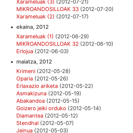
Xarameluak (3)
(2012-07-21)
MIKROANDOSILLOAK 33
(2012-07-20)
Xarameluak (2)
(2012-07-17)
ekaina, 2012
Xarameluak (1)
(2012-06-29)
MIKROANDOSILLOAK 32
(2012-06-10)
Erlojua
(2012-06-03)
maiatza, 2012
Krimeni
(2012-05-28)
Oparia
(2012-05-26)
Erlaxazio ariketa
(2012-05-22)
Asmakizuna
(2012-05-19)
Abakandoa
(2012-05-15)
Goizero jeiki orduko
(2012-05-14)
Diamantea
(2012-05-12)
Stendhal
(2012-05-07)
Jeinua
(2012-05-03)