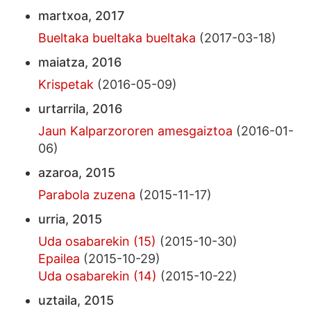
martxoa, 2017
Bueltaka bueltaka bueltaka
(2017-03-18)
maiatza, 2016
Krispetak
(2016-05-09)
urtarrila, 2016
Jaun Kalparzororen amesgaiztoa
(2016-01-
06)
azaroa, 2015
Parabola zuzena
(2015-11-17)
urria, 2015
Uda osabarekin (15)
(2015-10-30)
Epailea
(2015-10-29)
Uda osabarekin (14)
(2015-10-22)
uztaila, 2015