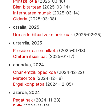
Printze lotia
(2025-03-18)
Bien bitartean
(2025-03-14)
Infernuaren mugak
(2025-03-14)
Gidaria
(2025-03-08)
otsaila, 2025
Ura ardo bihurtzeko arriskuak
(2025-02-25)
urtarrila, 2025
Presidentearen hilketa
(2025-01-18)
Ohitura itsusi bat
(2025-01-17)
abendua, 2024
Ohar entziklopedikoa
(2024-12-22)
Meteoritoa
(2024-12-18)
Ergel konpletoa
(2024-12-05)
azaroa, 2024
Pegatinak
(2024-11-23)
Eulia
(2024-11-13)