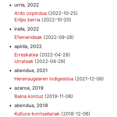
urria, 2022
Ardo ozpindua
(2022-10-25)
Erlijio berria
(2022-10-20)
iraila, 2022
Efemerideak
(2022-09-28)
apirila, 2022
Erreskatea
(2022-04-28)
Urratsak
(2022-04-28)
abendua, 2021
Herensugearen indigestioa
(2021-12-06)
azaroa, 2019
Baina kontuz
(2019-11-08)
abendua, 2018
Kultura-kontseilariak
(2018-12-08)