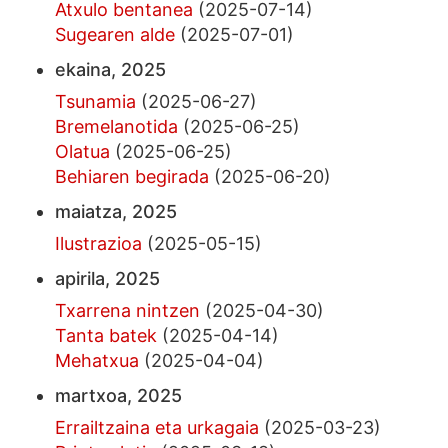
Atxulo bentanea
(2025-07-14)
Sugearen alde
(2025-07-01)
ekaina, 2025
Tsunamia
(2025-06-27)
Bremelanotida
(2025-06-25)
Olatua
(2025-06-25)
Behiaren begirada
(2025-06-20)
maiatza, 2025
Ilustrazioa
(2025-05-15)
apirila, 2025
Txarrena nintzen
(2025-04-30)
Tanta batek
(2025-04-14)
Mehatxua
(2025-04-04)
martxoa, 2025
Errailtzaina eta urkagaia
(2025-03-23)