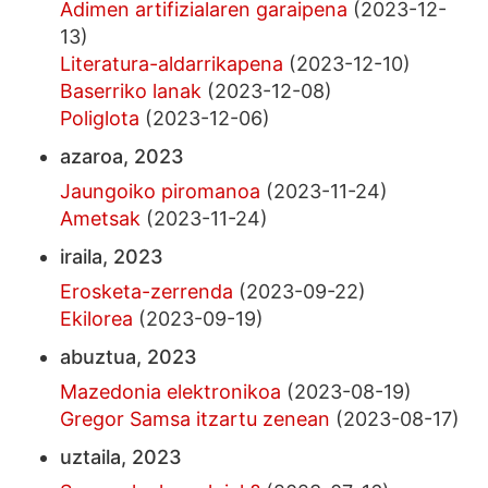
Adimen artifizialaren garaipena
(2023-12-
13)
Literatura-aldarrikapena
(2023-12-10)
Baserriko lanak
(2023-12-08)
Poliglota
(2023-12-06)
azaroa, 2023
Jaungoiko piromanoa
(2023-11-24)
Ametsak
(2023-11-24)
iraila, 2023
Erosketa-zerrenda
(2023-09-22)
Ekilorea
(2023-09-19)
abuztua, 2023
Mazedonia elektronikoa
(2023-08-19)
Gregor Samsa itzartu zenean
(2023-08-17)
uztaila, 2023