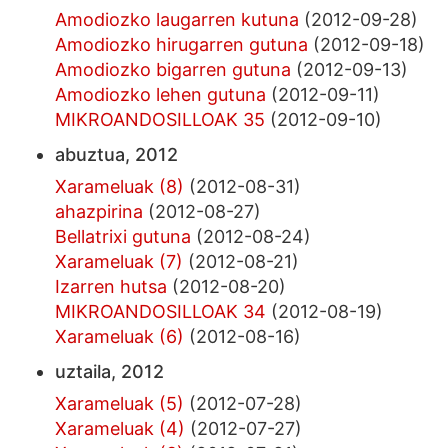
Amodiozko laugarren kutuna
(2012-09-28)
Amodiozko hirugarren gutuna
(2012-09-18)
Amodiozko bigarren gutuna
(2012-09-13)
Amodiozko lehen gutuna
(2012-09-11)
MIKROANDOSILLOAK 35
(2012-09-10)
abuztua, 2012
Xarameluak (8)
(2012-08-31)
ahazpirina
(2012-08-27)
Bellatrixi gutuna
(2012-08-24)
Xarameluak (7)
(2012-08-21)
Izarren hutsa
(2012-08-20)
MIKROANDOSILLOAK 34
(2012-08-19)
Xarameluak (6)
(2012-08-16)
uztaila, 2012
Xarameluak (5)
(2012-07-28)
Xarameluak (4)
(2012-07-27)