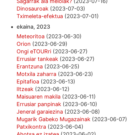
Sagarrak ala meloiak?
(2023-07-16)
Dinosauroak
(2023-07-03)
Tximeleta-efektua
(2023-07-01)
ekaina, 2023
Meteoritoa
(2023-06-30)
Orion
(2023-06-29)
Ongi eTOURri
(2023-06-27)
Errusiar tankeak
(2023-06-27)
Erantzuna
(2023-06-25)
Motxila zaharra
(2023-06-23)
Epitafioa
(2023-06-13)
Iltzeak
(2023-06-12)
Maisuaren makila
(2023-06-11)
Errusiar panpinak
(2023-06-10)
Jeneral garaiezina
(2023-06-08)
Mugarik Gabeko Mugazainak
(2023-06-07)
Patxikontra
(2023-06-04)
Ahotsa ez izatea
(2023-06-02)