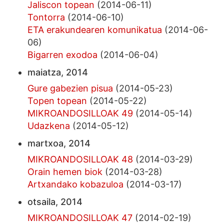
Jaliscon topean
(2014-06-11)
Tontorra
(2014-06-10)
ETA erakundearen komunikatua
(2014-06-
06)
Bigarren exodoa
(2014-06-04)
maiatza, 2014
Gure gabezien pisua
(2014-05-23)
Topen topean
(2014-05-22)
MIKROANDOSILLOAK 49
(2014-05-14)
Udazkena
(2014-05-12)
martxoa, 2014
MIKROANDOSILLOAK 48
(2014-03-29)
Orain hemen biok
(2014-03-28)
Artxandako kobazuloa
(2014-03-17)
otsaila, 2014
MIKROANDOSILLOAK 47
(2014-02-19)