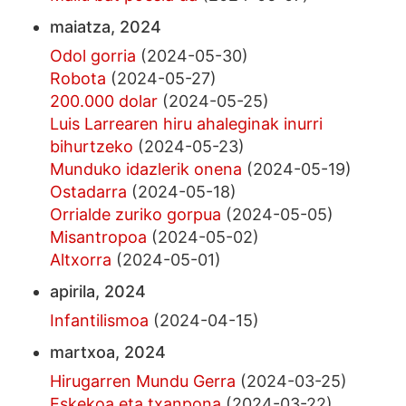
maiatza, 2024
Odol gorria
(2024-05-30)
Robota
(2024-05-27)
200.000 dolar
(2024-05-25)
Luis Larrearen hiru ahaleginak inurri
bihurtzeko
(2024-05-23)
Munduko idazlerik onena
(2024-05-19)
Ostadarra
(2024-05-18)
Orrialde zuriko gorpua
(2024-05-05)
Misantropoa
(2024-05-02)
Altxorra
(2024-05-01)
apirila, 2024
Infantilismoa
(2024-04-15)
martxoa, 2024
Hirugarren Mundu Gerra
(2024-03-25)
Eskekoa eta txanpona
(2024-03-22)