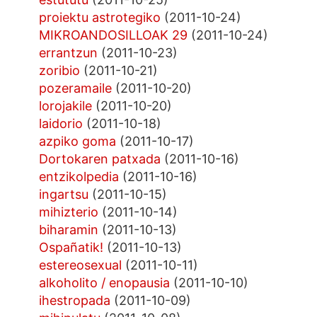
proiektu astrotegiko
(2011-10-24)
MIKROANDOSILLOAK 29
(2011-10-24)
errantzun
(2011-10-23)
zoribio
(2011-10-21)
pozeramaile
(2011-10-20)
lorojakile
(2011-10-20)
laidorio
(2011-10-18)
azpiko goma
(2011-10-17)
Dortokaren patxada
(2011-10-16)
entzikolpedia
(2011-10-16)
ingartsu
(2011-10-15)
mihizterio
(2011-10-14)
biharamin
(2011-10-13)
Ospañatik!
(2011-10-13)
estereosexual
(2011-10-11)
alkoholito / enopausia
(2011-10-10)
ihestropada
(2011-10-09)