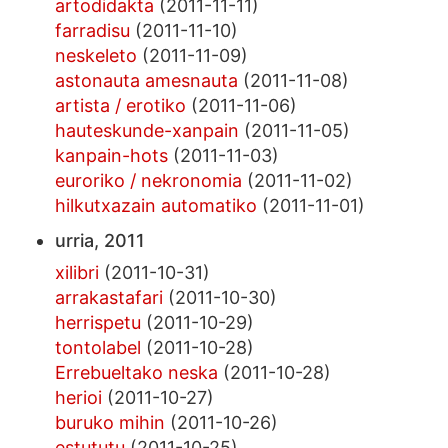
artodidakta
(2011-11-11)
farradisu
(2011-11-10)
neskeleto
(2011-11-09)
astonauta amesnauta
(2011-11-08)
artista / erotiko
(2011-11-06)
hauteskunde-xanpain
(2011-11-05)
kanpain-hots
(2011-11-03)
euroriko / nekronomia
(2011-11-02)
hilkutxazain automatiko
(2011-11-01)
urria, 2011
xilibri
(2011-10-31)
arrakastafari
(2011-10-30)
herrispetu
(2011-10-29)
tontolabel
(2011-10-28)
Errebueltako neska
(2011-10-28)
herioi
(2011-10-27)
buruko mihin
(2011-10-26)
estututu
(2011-10-25)