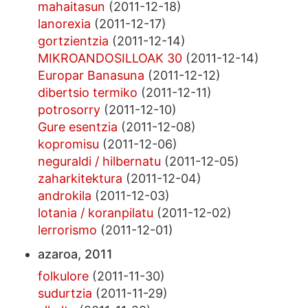
mahaitasun
(2011-12-18)
lanorexia
(2011-12-17)
gortzientzia
(2011-12-14)
MIKROANDOSILLOAK 30
(2011-12-14)
Europar Banasuna
(2011-12-12)
dibertsio termiko
(2011-12-11)
potrosorry
(2011-12-10)
Gure esentzia
(2011-12-08)
kopromisu
(2011-12-06)
neguraldi / hilbernatu
(2011-12-05)
zaharkitektura
(2011-12-04)
androkila
(2011-12-03)
lotania / koranpilatu
(2011-12-02)
lerrorismo
(2011-12-01)
azaroa, 2011
folkulore
(2011-11-30)
sudurtzia
(2011-11-29)