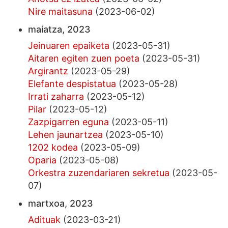
Nire maitasuna
(2023-06-02)
maiatza, 2023
Jeinuaren epaiketa
(2023-05-31)
Aitaren egiten zuen poeta
(2023-05-31)
Argirantz
(2023-05-29)
Elefante despistatua
(2023-05-28)
Irrati zaharra
(2023-05-12)
Pilar
(2023-05-12)
Zazpigarren eguna
(2023-05-11)
Lehen jaunartzea
(2023-05-10)
1202 kodea
(2023-05-09)
Oparia
(2023-05-08)
Orkestra zuzendariaren sekretua
(2023-05-
07)
martxoa, 2023
Adituak
(2023-03-21)