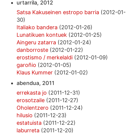
urtarrila, 2012
Satsa Kakuseinen estropo barria
(2012-01-
30)
Italiako bandera
(2012-01-26)
Lunatikuen kontuek
(2012-01-25)
Aingeru zatarra
(2012-01-24)
danborroste
(2012-01-22)
erostismo / merkelaldi
(2012-01-09)
garoñio
(2012-01-05)
Klaus Kummer
(2012-01-02)
abendua, 2011
errekasta jo
(2011-12-31)
erosotzaile
(2011-12-27)
Oholentzero
(2011-12-24)
hilusio
(2011-12-23)
estatuista
(2011-12-22)
laburreta
(2011-12-20)