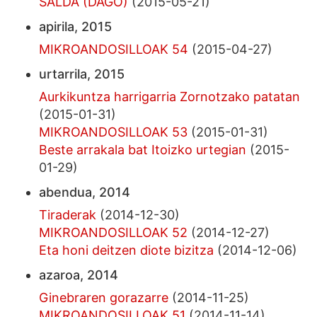
SALDA (DAGO)
(2015-05-21)
apirila, 2015
MIKROANDOSILLOAK 54
(2015-04-27)
urtarrila, 2015
Aurkikuntza harrigarria Zornotzako patatan
(2015-01-31)
MIKROANDOSILLOAK 53
(2015-01-31)
Beste arrakala bat Itoizko urtegian
(2015-
01-29)
abendua, 2014
Tiraderak
(2014-12-30)
MIKROANDOSILLOAK 52
(2014-12-27)
Eta honi deitzen diote bizitza
(2014-12-06)
azaroa, 2014
Ginebraren gorazarre
(2014-11-25)
MIKROANDOSILLOAK 51
(2014-11-14)