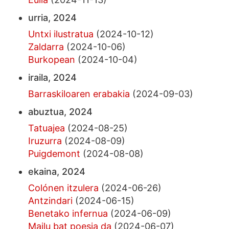
urria, 2024
Untxi ilustratua
(2024-10-12)
Zaldarra
(2024-10-06)
Burkopean
(2024-10-04)
iraila, 2024
Barraskiloaren erabakia
(2024-09-03)
abuztua, 2024
Tatuajea
(2024-08-25)
Iruzurra
(2024-08-09)
Puigdemont
(2024-08-08)
ekaina, 2024
Colónen itzulera
(2024-06-26)
Antzindari
(2024-06-15)
Benetako infernua
(2024-06-09)
Mailu bat poesia da
(2024-06-07)