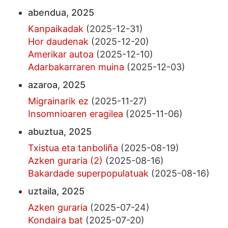
abendua, 2025
Kanpaikadak
(2025-12-31)
Hor daudenak
(2025-12-20)
Amerikar autoa
(2025-12-10)
Adarbakarraren muina
(2025-12-03)
azaroa, 2025
Migrainarik ez
(2025-11-27)
Insomnioaren eragilea
(2025-11-06)
abuztua, 2025
Txistua eta tanboliña
(2025-08-19)
Azken guraria (2)
(2025-08-16)
Bakardade superpopulatuak
(2025-08-16)
uztaila, 2025
Azken guraria
(2025-07-24)
Kondaira bat
(2025-07-20)