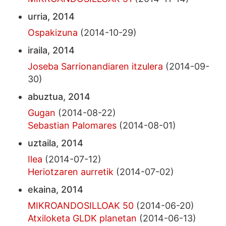
urria, 2014
Ospakizuna
(2014-10-29)
iraila, 2014
Joseba Sarrionandiaren itzulera
(2014-09-
30)
abuztua, 2014
Gugan
(2014-08-22)
Sebastian Palomares
(2014-08-01)
uztaila, 2014
Ilea
(2014-07-12)
Heriotzaren aurretik
(2014-07-02)
ekaina, 2014
MIKROANDOSILLOAK 50
(2014-06-20)
Atxiloketa GLDK planetan
(2014-06-13)