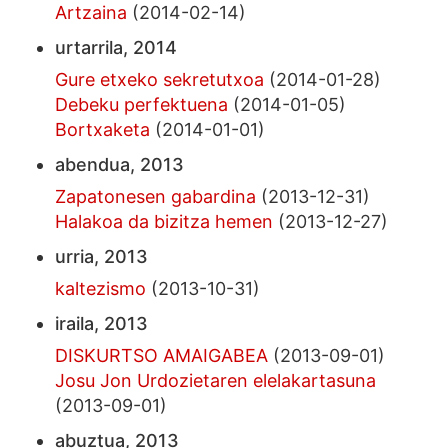
Artzaina
(2014-02-14)
urtarrila, 2014
Gure etxeko sekretutxoa
(2014-01-28)
Debeku perfektuena
(2014-01-05)
Bortxaketa
(2014-01-01)
abendua, 2013
Zapatonesen gabardina
(2013-12-31)
Halakoa da bizitza hemen
(2013-12-27)
urria, 2013
kaltezismo
(2013-10-31)
iraila, 2013
DISKURTSO AMAIGABEA
(2013-09-01)
Josu Jon Urdozietaren elelakartasuna
(2013-09-01)
abuztua, 2013