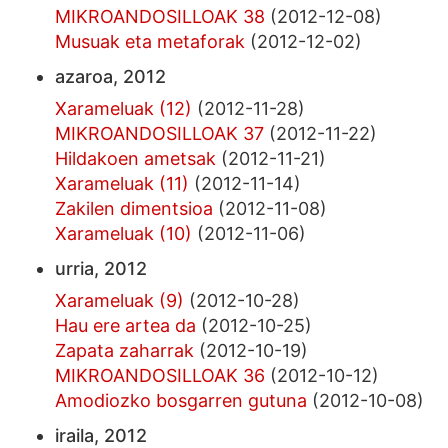
MIKROANDOSILLOAK 38
(2012-12-08)
Musuak eta metaforak
(2012-12-02)
azaroa, 2012
Xarameluak (12)
(2012-11-28)
MIKROANDOSILLOAK 37
(2012-11-22)
Hildakoen ametsak
(2012-11-21)
Xarameluak (11)
(2012-11-14)
Zakilen dimentsioa
(2012-11-08)
Xarameluak (10)
(2012-11-06)
urria, 2012
Xarameluak (9)
(2012-10-28)
Hau ere artea da
(2012-10-25)
Zapata zaharrak
(2012-10-19)
MIKROANDOSILLOAK 36
(2012-10-12)
Amodiozko bosgarren gutuna
(2012-10-08)
iraila, 2012