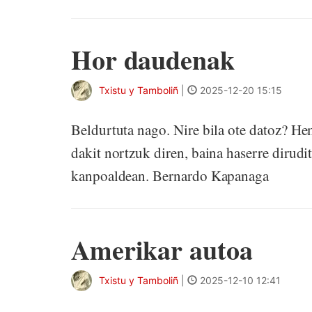
Hor daudenak
Txistu y Tamboliñ
|
2025-12-20 15:15
Beldurtuta nago. Nire bila ote datoz? He
dakit nortzuk diren, baina haserre dirud
kanpoaldean. Bernardo Kapanaga
Amerikar autoa
Txistu y Tamboliñ
|
2025-12-10 12:41