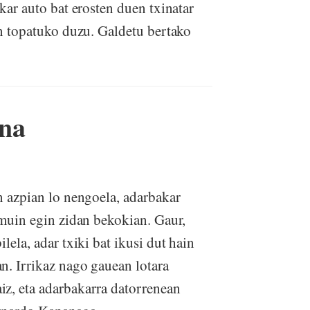
ikar auto bat erosten duen txinatar
ean topatuko duzu. Galdetu bertako
na
n azpian lo nengoela, adarbakar
 muin egin zidan bekokian. Gaur,
lela, adar txiki bat ikusi dut hain
n. Irrikaz nago gauean lotara
iz, eta adarbakarra datorrenean