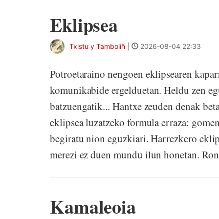
Eklipsea
Txistu y Tamboliñ
|
2026-08-04 22:33
Potroetaraino nengoen eklipsearen kaparr
komunikabide ergelduetan. Heldu zen eg
batzuengatik... Hantxe zeuden denak beta
eklipsea luzatzeko formula erraza: gome
begiratu nion eguzkiari. Harrezkero ekli
merezi ez duen mundu ilun honetan. 
Kamaleoia