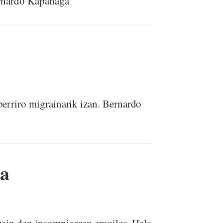
ernardo Kapanaga
erriro migrainarik izan. Bernardo
ea