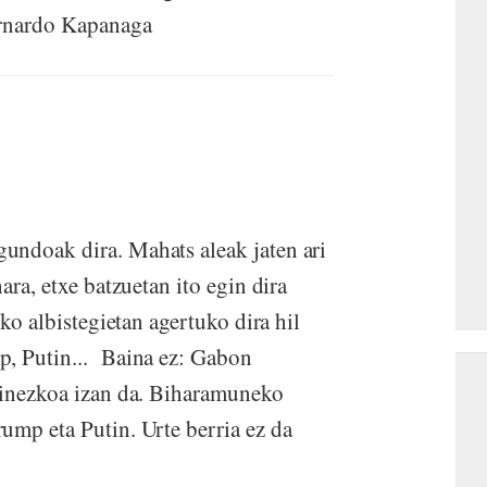
Bernardo Kapanaga
undoak dira. Mahats aleak jaten ari
ara, etxe batzuetan ito egin dira
iko albistegietan agertuko dira hil
p, Putin... Baina ez: Gabon
ezinezkoa izan da. Biharamuneko
ump eta Putin. Urte berria ez da