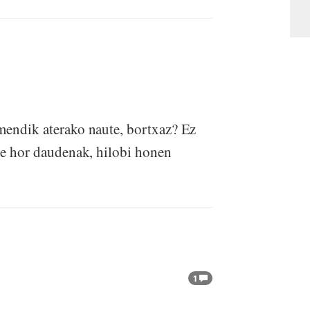
mendik aterako naute, bortxaz? Ez
ite hor daudenak, hilobi honen
1