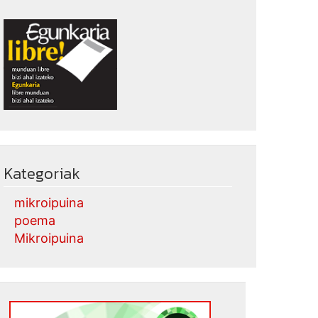
Kategoriak
mikroipuina
poema
Mikroipuina