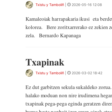
Txistu y Tamboliñ
|
2026-05-16 12:08
Kamaleoiak harrapakaria ikusi eta berdet
kolorea. Bere zoritxarrerako ez zekien z
zela. Bernardo Kapanaga
Txapinak
Txistu y Tamboliñ
|
2026-03-02 18:42
Ez dut garbitzen sekula sukaldeko zorua. 
halako moduan non nire irudimena hegan 
txapinak pega-pega eginda geratzen diren
burua beste nonbait izan arren oinak etxe