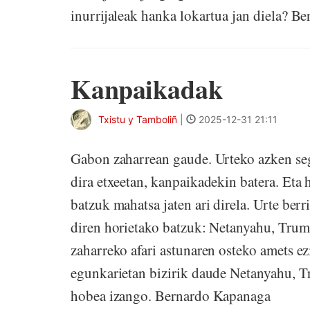
inurrijaleak hanka lokartua jan diela? 
Kanpaikadak
Txistu y Tamboliñ
|
2025-12-31 21:11
Gabon zaharrean gaude. Urteko azken seg
dira etxeetan, kanpaikadekin batera. Eta h
batzuk mahatsa jaten ari direla. Urte berr
diren horietako batzuk: Netanyahu, Trum
zaharreko afari astunaren osteko amets 
egunkarietan bizirik daude Netanyahu, Tr
hobea izango. Bernardo Kapanaga