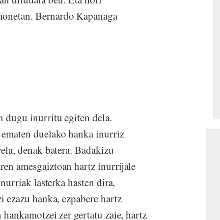
 honetan. Bernardo Kapanaga
 dugu inurritu egiten dela.
, ematen duelako hanka inurriz
irela, denak batera. Badakizu
ren amesgaiztoan hartz inurrijale
inurriak lasterka hasten dira,
tzi ezazu hanka, ezpabere hartz
n hankamotzei zer gertatu zaie, hartz