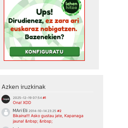
Azken iruzkinak
2025-12-19 07:54
#1
Ona! XDD
MAri Eli
2014-10-14 23:25
#2
Bikaina!!! Asko gustau jate, Kapanaga
jauna! &nbsp; &nbsp;