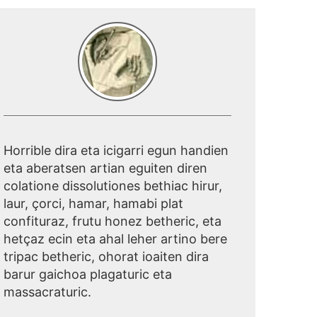
Horrible dira eta icigarri egun handien
eta aberatsen artian eguiten diren
colatione dissolutiones bethiac hirur,
laur, çorci, hamar, hamabi plat
confituraz, frutu honez betheric, eta
hetçaz ecin eta ahal leher artino bere
tripac betheric, ohorat ioaiten dira
barur gaichoa plagaturic eta
massacraturic.