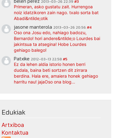
belen perez
2013-03-26 22:39
#3
Primeran, asko gustatu zait. Hurrengoa
noiz idatzikoren zain nago. txalo sorta bat
Abadi&ntilde;otik
jasone manterola
2013-03-26 20:56
#4
Oso ona Josu edo, nahiago badozu,
Bernardo! hori andere&ntilde;o Lourdes bai
jakintsua ta atsegina! Hobe Lourdes
gehiago balego!
Patxike
2012-03-13 22:58
#5
Ez da lehen aldia istorio honen berri
dudala, baina beti sortzen dit zirrara
berdina. Hala ere, amaiera honek gehiago
harritu nau! jajaOso ona blog...
Edukiak
Artxiboa
Kontaktua