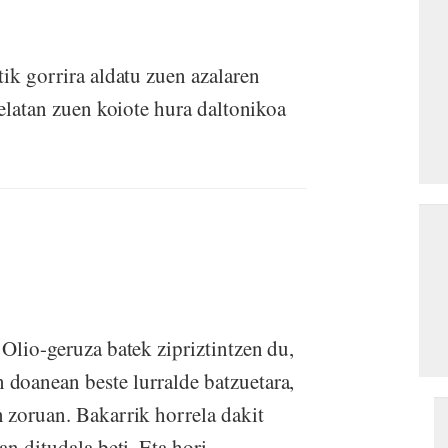
ik gorrira aldatu zuen azalaren
elatan zuen koiote hura daltonikoa
Olio-geruza batek zipriztintzen du,
doanean beste lurralde batzuetara,
 zoruan. Bakarrik horrela dakit
an ditudala beti. Eta hori