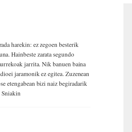
ada harekin: ez zegoen besterik
una. Hainbeste zarata segundo
urrekoak jarrita. Nik banuen baina
ndioei jaramonik ez egitea. Zuzenean
pse etengabean bizi naiz begiradarik
Ron Sniakin