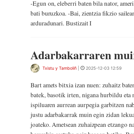
-Egun on, eleberri baten bila nator, amer
bati buruzkoa. -Bai, zientzia fikzio sail
arduradunari. Bustizait I
Adarbakarraren mui
Txistu y Tamboliñ
|
2025-12-03 12:59
Bart amets bitxia izan nuen: zuhaitz bate
batek, basotik irten, nigana hurbildu eta
ispiluaren aurrean aurpegia garbitzen nabi
justu adarbakarrak muin egin zidan lekua
joateko. Ametsean zuhaizpean etzango na