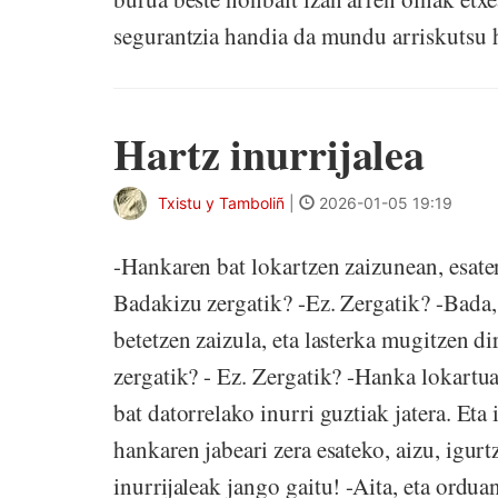
segurantzia handia da mundu arriskutsu
Hartz inurrijalea
Txistu y Tamboliñ
|
2026-01-05 19:19
-Hankaren bat lokartzen zaizunean, esaten
Badakizu zergatik? -Ez. Zergatik? -Bada
betetzen zaizula, eta lasterka mugitzen d
zergatik? - Ez. Zergatik? -Hanka lokartua
bat datorrelako inurri guztiak jatera. Eta 
hankaren jabeari zera esateko, aizu, igur
inurrijaleak jango gaitu! -Aita, eta ordua