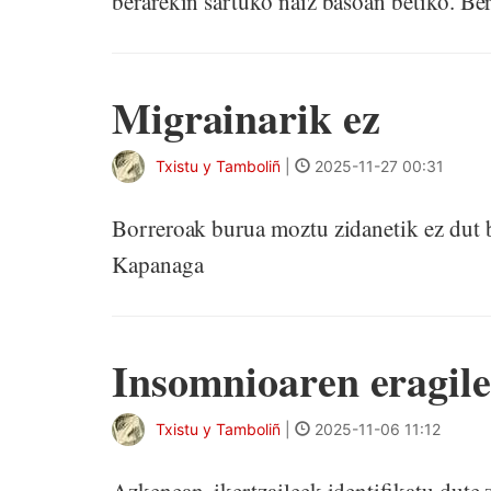
berarekin sartuko naiz basoan betiko. B
Migrainarik ez
Txistu y Tamboliñ
|
2025-11-27 00:31
Borreroak burua moztu zidanetik ez dut b
Kapanaga
Insomnioaren eragil
Txistu y Tamboliñ
|
2025-11-06 11:12