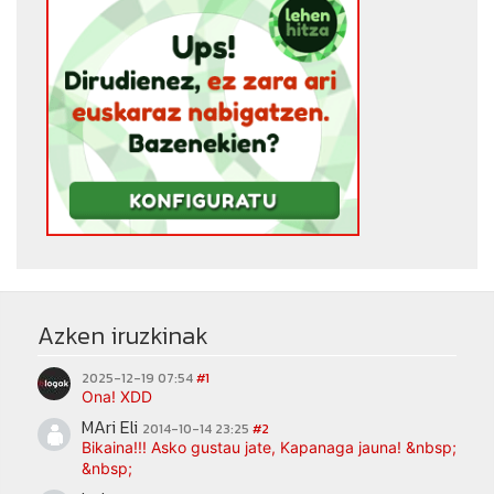
Azken iruzkinak
2025-12-19 07:54
#1
Ona! XDD
MAri Eli
2014-10-14 23:25
#2
Bikaina!!! Asko gustau jate, Kapanaga jauna! &nbsp;
&nbsp;