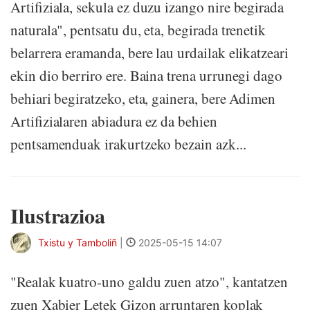
Artifiziala, sekula ez duzu izango nire begirada
naturala", pentsatu du, eta, begirada trenetik
belarrera eramanda, bere lau urdailak elikatzeari
ekin dio berriro ere. Baina trena urrunegi dago
behiari begiratzeko, eta, gainera, bere Adimen
Artifizialaren abiadura ez da behien
pentsamenduak irakurtzeko bezain azk...
Ilustrazioa
Txistu y Tamboliñ
|
2025-05-15 14:07
"Realak kuatro-uno galdu zuen atzo", kantatzen
zuen Xabier Letek Gizon arruntaren koplak