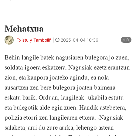
Mehatxua
Txistu y Tamboliñ
|
2025-04-04 10:36
1
Behin langile batek nagusiaren bulegora jo zuen,
soldata-igoera eskatzera. Nagusiak ezetz erantzun
zion, eta kanpora joateko agindu, ea nola
ausartzen zen bere bulegora joaten baimena
eskatu barik. Orduan, langileak ukabila estutu
eta bulegotik alde egin zuen. Handik astebetera,
polizia etorri zen langilearen etxera. -Nagusiak
salaketa jarri du zure aurka, lehengo astean