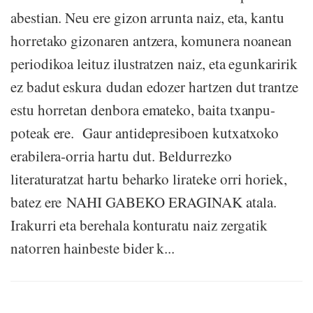
abestian. Neu ere gizon arrunta naiz, eta, kantu
horretako gizonaren antzera, komunera noanean
periodikoa leituz ilustratzen naiz, eta egunkaririk
ez badut eskura dudan edozer hartzen dut trantze
estu horretan denbora emateko, baita txanpu-
poteak ere. Gaur antidepresiboen kutxatxoko
erabilera-orria hartu dut. Beldurrezko
literaturatzat hartu beharko lirateke orri horiek,
batez ere NAHI GABEKO ERAGINAK atala.
Irakurri eta berehala konturatu naiz zergatik
natorren hainbeste bider k...