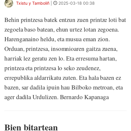
Txistu y Tamboliñ
|
2025-03-18 00:38
Behin printzesa batek entzun zuen printze loti bat
zegoela baso batean, ehun urtez lotan zegoena.
Harenganaino heldu, eta musua eman zion.
Orduan, printzesa, insomnioaren gaitza zuena,
harriak lez geratu zen lo. Eta erresuma hartan,
printzea eta printzesa lo seko zeudenez,
errepublika aldarrikatu zuten. Eta hala bazen ez
bazen, sar dadila ipuin hau Bilboko metroan, eta
ager dadila Urdulizen. Bernardo Kapanaga
Bien bitartean