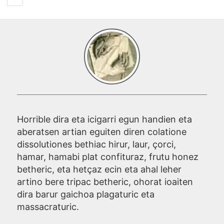
Horrible dira eta icigarri egun handien eta
aberatsen artian eguiten diren colatione
dissolutiones bethiac hirur, laur, çorci,
hamar, hamabi plat confituraz, frutu honez
betheric, eta hetçaz ecin eta ahal leher
artino bere tripac betheric, ohorat ioaiten
dira barur gaichoa plagaturic eta
massacraturic.