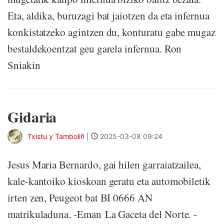
Eta, aldika, buruzagi bat jaiotzen da eta infernua
konkistatzeko agintzen du, konturatu gabe mugaz
bestaldekoentzat geu garela infernua. Ron
Sniakin
Gidaria
Txistu y Tamboliñ
|
2025-03-08 09:24
Jesus Maria Bernardo, gai hilen garraiatzailea,
kale-kantoiko kioskoan geratu eta automobiletik
irten zen, Peugeot bat BI 0666 AN
matrikuladuna. -Eman La Gaceta del Norte. -