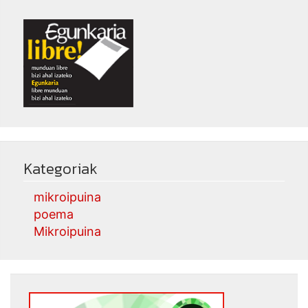
Kategoriak
mikroipuina
poema
Mikroipuina