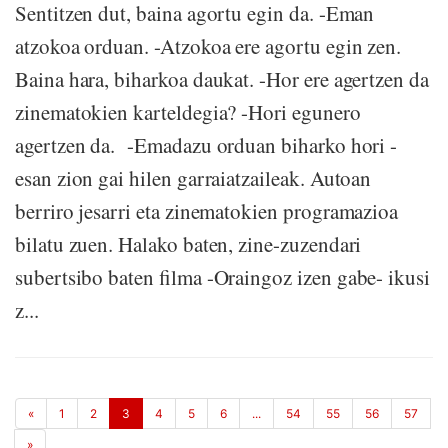
Sentitzen dut, baina agortu egin da. -Eman
atzokoa orduan. -Atzokoa ere agortu egin zen.
Baina hara, biharkoa daukat. -Hor ere agertzen da
zinematokien karteldegia? -Hori egunero
agertzen da. -Emadazu orduan biharko hori -
esan zion gai hilen garraiatzaileak. Autoan
berriro jesarri eta zinematokien programazioa
bilatu zuen. Halako baten, zine-zuzendari
subertsibo baten filma -Oraingoz izen gabe- ikusi
z...
«
1
2
3
4
5
6
...
54
55
56
57
»