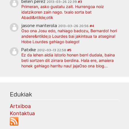
belen perez
2013-03-26 22:39
#3
Primeran, asko gustatu zait. Hurrengoa noiz
idatzikoren zain nago. txalo sorta bat
Abadi&ntilde;otik
jasone manterola
2013-03-26 20:56
#4
Oso ona Josu edo, nahiago badozu, Bernardo! hori
andere&ntilde;o Lourdes bai jakintsua ta atsegina!
Hobe Lourdes gehiago balego!
Patxike
2012-03-13 22:58
#5
Ez da lehen aldia istorio honen berri dudala, baina
beti sortzen dit zirrara berdina. Hala ere, amaiera
honek gehiago harritu nau! jajaOso ona blog...
Edukiak
Artxiboa
Kontaktua