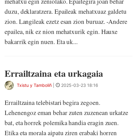
mehatxu egin zeniolako. Epaitegira joan behar
duzu, deklaratzera. Epaileak mehatxuaz galdetu
zion. Langileak ezetz esan zion buruaz. -Andere
epailea, nik ez nion mehatxurik egin. Hauxe
bakarrik egin nuen. Eta uk...
Errailtzaina eta urkagaia
Txistu y Tamboliñ
|
2025-03-23 18:16
Errailtzaina telebistari begira zegoen.
Lehenengoz eman behar zuten zuzenean urkatze
bat, eta horrek polemika handia eragin zuen.
Etika eta morala aipatu ziren erabaki horren