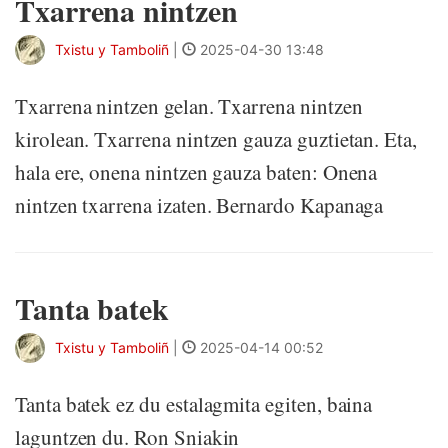
Txarrena nintzen
Txistu y Tamboliñ
|
2025-04-30 13:48
Txarrena nintzen gelan. Txarrena nintzen
kirolean. Txarrena nintzen gauza guztietan. Eta,
hala ere, onena nintzen gauza baten: Onena
nintzen txarrena izaten. Bernardo Kapanaga
Tanta batek
Txistu y Tamboliñ
|
2025-04-14 00:52
Tanta batek ez du estalagmita egiten, baina
laguntzen du. Ron Sniakin