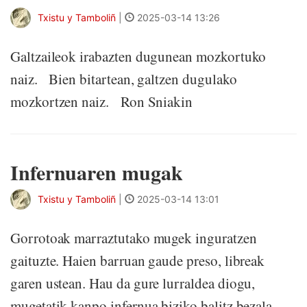
Txistu y Tamboliñ
|
2025-03-14 13:26
Galtzaileok irabazten dugunean mozkortuko
naiz. Bien bitartean, galtzen dugulako
mozkortzen naiz. Ron Sniakin
Infernuaren mugak
Txistu y Tamboliñ
|
2025-03-14 13:01
Gorrotoak marraztutako mugek inguratzen
gaituzte. Haien barruan gaude preso, libreak
garen ustean. Hau da gure lurraldea diogu,
mugetatik kanpo infernua biziko balitz bezala.