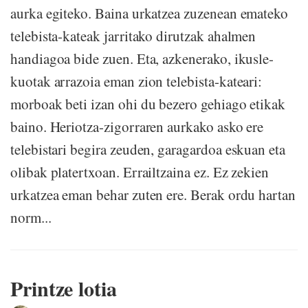
aurka egiteko. Baina urkatzea zuzenean emateko
telebista-kateak jarritako dirutzak ahalmen
handiagoa bide zuen. Eta, azkenerako, ikusle-
kuotak arrazoia eman zion telebista-kateari:
morboak beti izan ohi du bezero gehiago etikak
baino. Heriotza-zigorraren aurkako asko ere
telebistari begira zeuden, garagardoa eskuan eta
olibak platertxoan. Errailtzaina ez. Ez zekien
urkatzea eman behar zuten ere. Berak ordu hartan
norm...
Printze lotia