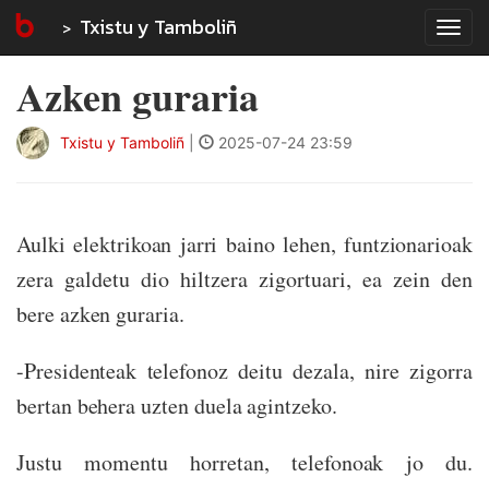
Txistu y Tamboliñ
Tog
navi
Azken guraria
Txistu y Tamboliñ
|
2025-07-24 23:59
Aulki elektrikoan jarri baino lehen, funtzionarioak
zera galdetu dio hiltzera zigortuari, ea zein den
bere azken guraria.
-Presidenteak telefonoz deitu dezala, nire zigorra
bertan behera uzten duela agintzeko.
Justu momentu horretan, telefonoak jo du.