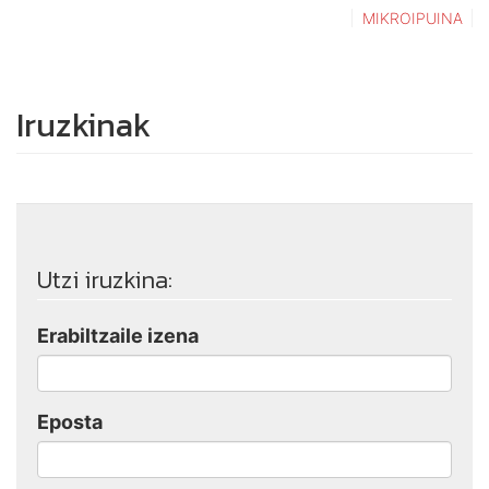
MIKROIPUINA
Iruzkinak
Utzi iruzkina:
Erabiltzaile izena
Eposta