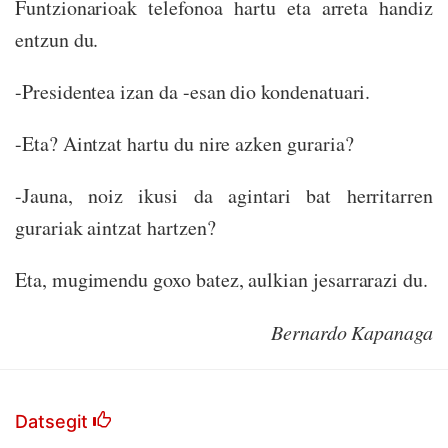
Funtzionarioak telefonoa hartu eta arreta handiz
entzun du.
-Presidentea izan da -esan dio kondenatuari.
-Eta? Aintzat hartu du nire azken guraria?
-Jauna, noiz ikusi da agintari bat herritarren
gurariak aintzat hartzen?
Eta, mugimendu goxo batez, aulkian jesarrarazi du.
Bernardo Kapanaga
Datsegit