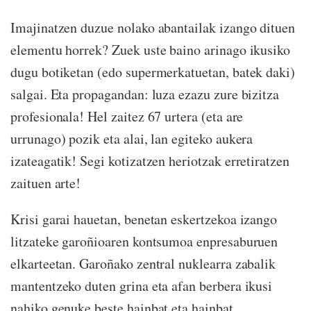
Imajinatzen duzue nolako abantailak izango dituen
elementu horrek? Zuek uste baino arinago ikusiko
dugu botiketan (edo supermerkatuetan, batek daki)
salgai. Eta propagandan: luza ezazu zure bizitza
profesionala! Hel zaitez 67 urtera (eta are
urrunago) pozik eta alai, lan egiteko aukera
izateagatik! Segi kotizatzen heriotzak erretiratzen
zaituen arte!
Krisi garai hauetan, benetan eskertzekoa izango
litzateke garoñioaren kontsumoa enpresaburuen
elkarteetan. Garoñako zentral nuklearra zabalik
mantentzeko duten grina eta afan berbera ikusi
nahiko genuke beste hainbat eta hainbat