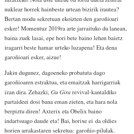
nuklear horrek hainbeste urtean bizirik irautea?
Bertan modu sekretuan ekoizten den garoñioari
esker! Momentuz 2019ra arte jarraituko du lanean,
baina zuek lasai, epe hori bete baino lehen baietz
iragarri beste hamar urteko luzapena! Eta dena
garoñioari esker, aizue!
Jakin dugunez, dagoeneko probatuta dago
garoñioaren estraktua, eta emaitzak harrigarriak
izan dira. Zehazki,
Gu Gira
revival-kantaldiko
partaideei dosi bana eman zieten, eta hara nola
berpiztu diren! Axterix eta Obelix baino
indartsuago daude eta! Bai, horixe ei da oldies
horien arrakastaren sekretua: garoñio-pilulak.