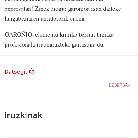
enpresatan! Zinez diogu: garoñioa izan daiteke
langabeziaren antidotorik onena.
GAROÑIO: elementu kimiko berria; bizitza
profesionala iraunarazteko gaitasuna du.
Datsegit
EZBERBAK
Iruzkinak