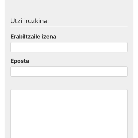
Utzi iruzkina:
Erabiltzaile izena
Eposta