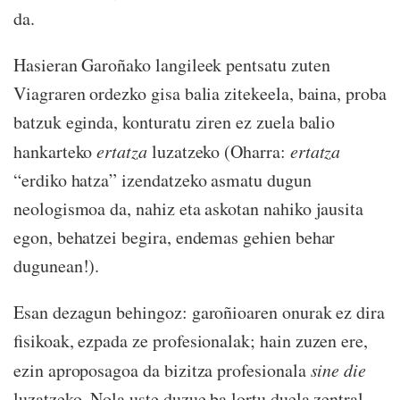
da.
Hasieran Garoñako langileek pentsatu zuten
Viagraren ordezko gisa balia zitekeela, baina, proba
batzuk eginda, konturatu ziren ez zuela balio
hankarteko
ertatza
luzatzeko (Oharra:
ertatza
“erdiko hatza” izendatzeko asmatu dugun
neologismoa da, nahiz eta askotan nahiko jausita
egon, behatzei begira, endemas gehien behar
dugunean!).
Esan dezagun behingoz: garoñioaren onurak ez dira
fisikoak, ezpada ze profesionalak; hain zuzen ere,
ezin aproposagoa da bizitza profesionala
sine die
luzatzeko. Nola uste duzue ba lortu duela zentral