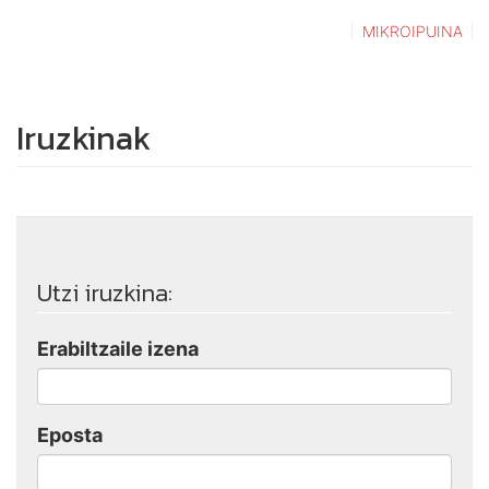
MIKROIPUINA
Iruzkinak
Utzi iruzkina:
Erabiltzaile izena
Eposta