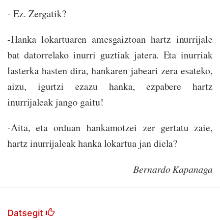
- Ez. Zergatik?
-Hanka lokartuaren amesgaiztoan hartz inurrijale
bat datorrelako inurri guztiak jatera. Eta inurriak
lasterka hasten dira, hankaren jabeari zera esateko,
aizu, igurtzi ezazu hanka, ezpabere hartz
inurrijaleak jango gaitu!
-Aita, eta orduan hankamotzei zer gertatu zaie,
hartz inurrijaleak hanka lokartua jan diela?
Bernardo Kapanaga
Datsegit