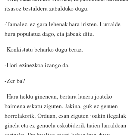
itsasoz bestaldera zabalduko dugu.
-Tamalez, ez gara lehenak hara iristen. Lurralde
hura populatua dago, eta jabeak ditu.
-Konkistatu beharko dugu beraz.
-Hori ezinezkoa izango da.
-Zer ba?
-Hara heldu ginenean, bertara lanera joateko
baimena eskatu ziguten. Jakina, guk ez genuen
horrelakorik. Orduan, esan ziguten joakin ilegalak
ginela eta ez genuela eskubiderik haien lurraldean
sartzeko. Eta bueltan etorri behar izan dugu.