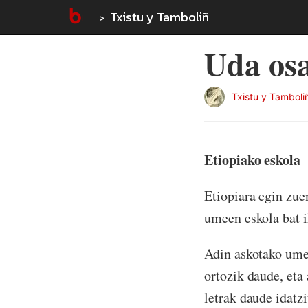
Txistu y Tamboliñ
Uda osa
Txistu y Tamboli
Etiopiako eskola
Etiopiara egin zue
umeen eskola bat i
Adin askotako umea
ortozik daude, eta
letrak daude idatz