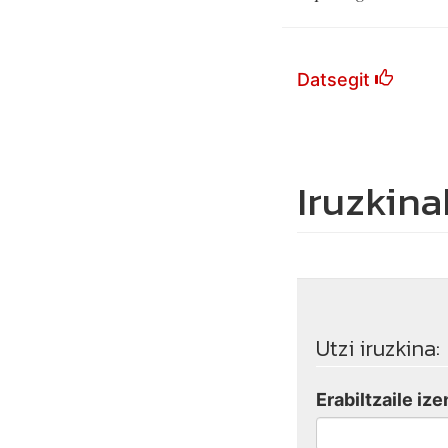
Datsegit
Iruzkina
Utzi iruzkina:
Erabiltzaile ize