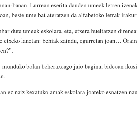
banan-banan. Lurrean eserita dauden umeek letren izena
oan, beste ume bat ateratzen da alfabetoko letrak irakur
ehar dute umeek eskolara, eta, etxera bueltatzen direnea
e etxeko lanetan: behiak zaindu, egurretan joan… Orain
uen?”.
: munduko bolan beheraxeago jaio bagina, bideoan ikus
en.
an ez naiz kexatuko amak eskolara joateko esnatzen na
ernar