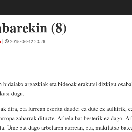
barekin (8)
ñ
|
2015-06-12 20:26
n bidaiako argazkiak eta bideoak erakutsi dizkigu osaba
kusi dugu.
k dira, eta lurrean eserita daude; ez dute ez aulkirik, 
 arropa zaharrak dituzte. Arbela bat besterik ez dago. A
ita. Ume bat dago arbelaren aurrean, eta, makilatxo batez