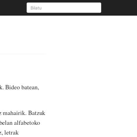
k. Bideo batean,
ez mahairik. Batzuk
rbelan alfabetoko
, letrak