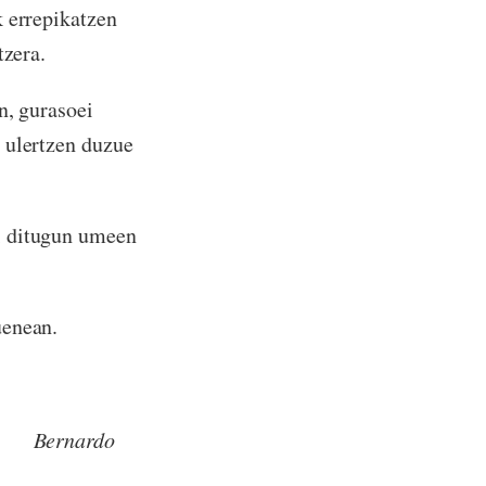
k errepikatzen
tzera.
n, gurasoei
 ulertzen duzue
i ditugun umeen
uenean.
do