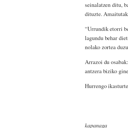
seinalatzen ditu, 
dituzte. Amaitutak
“Urrundik etorri b
lagundu behar diet
nolako zortea duz
Arrazoi du osabak
antzera biziko gin
Hurrengo ikasturte
B
kapanaga