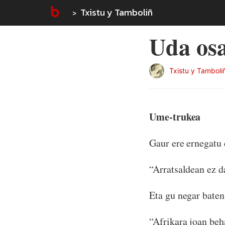
Txistu y Tamboliñ
Uda osa
Txistu y Tamboli
Ume-trukea
Gaur ere ernegatu 
“Arratsaldean ez d
Eta gu negar baten
“Afrikara joan be