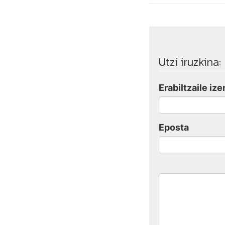
Utzi iruzkina:
Erabiltzaile ize
Eposta