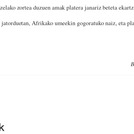
zelako zortea duzuen amak platera janariz beteta ekart
jatorduetan, Afrikako umeekin gogoratuko naiz, eta pla
B
k