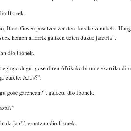
dio Ibonek.
an, Ibon. Gosea pasatzea zer den ikasiko zenukete. Ha
 zuek hemen alferrik galtzen uzten duzue janaria”.
san dio Ibonek.
 egingo dugu: gose diren Afrikako bi ume ekarriko ditu
go zarete. Ados?”.
gu gose garenean?”, galdetu dio Ibonek.
astu?”
in da jan!”, erantzun dio Ibonek.