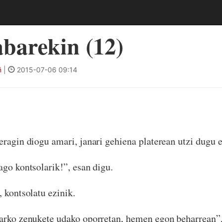
barekin (12)
ñ
|
2015-07-06 09:14
eragin diogu amari, janari gehiena platerean utzi dugu e
ago kontsolarik!”, esan digu.
, kontsolatu ezinik.
harko zenukete udako oporretan, hemen egon beharrean”,