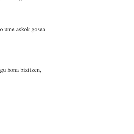
ngo ume askok gosea
gu hona bizitzen,