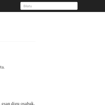
ta.
 esan digu osabak.