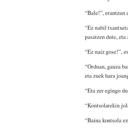
“Bale!”, erantzun 
“Ez nabil txantxet
pasatzen dute, eta
“Ez naiz gose!”, e
“Orduan, gauza bat
eta zuek hara joan
“Eta zer egingo du
“Kontsolarekin jol
“Baina kontsola ez