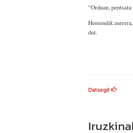
“Orduan, pentsatu 
Hemendik aurrera, 
dut.
Datsegit
Iruzkina