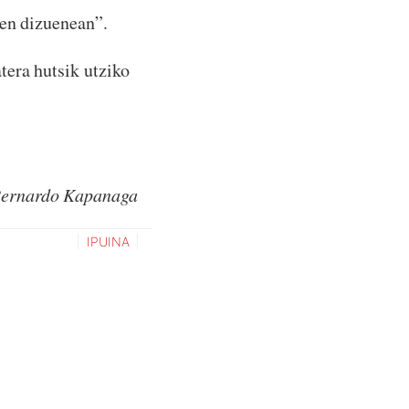
zen dizuenean”.
tera hutsik utziko
ernardo Kapanaga
IPUINA