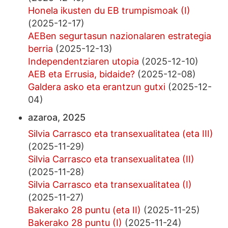
Honela ikusten du EB trumpismoak (I)
(2025-12-17)
AEBen segurtasun nazionalaren estrategia
berria
(2025-12-13)
Independentziaren utopia
(2025-12-10)
AEB eta Errusia, bidaide?
(2025-12-08)
Galdera asko eta erantzun gutxi
(2025-12-
04)
azaroa, 2025
Silvia Carrasco eta transexualitatea (eta III)
(2025-11-29)
Silvia Carrasco eta transexualitatea (II)
(2025-11-28)
Silvia Carrasco eta transexualitatea (I)
(2025-11-27)
Bakerako 28 puntu (eta II)
(2025-11-25)
Bakerako 28 puntu (I)
(2025-11-24)