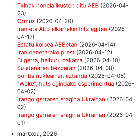
Txinak honela ikusten ditu AEB
(2026-04-
23)
Ormuz
(2026-04-20)
Iran eta AEB elkarrekin hitz egiten
(2026-
04-17)
Estatu kolpea AEBetan
(2026-04-14)
Iran denetarako prest
(2026-04-12)
Bi gerra, helburu bakarra
(2026-04-10)
Su etenaren bezperan
(2026-04-08)
Bonba nuklearren eztanda
(2026-04-06)
"Woke", huts egindako esperimentua
(2026-
04-02)
Irango gerraren eragina Ukrainan
(2026-04-
02)
Irango gerraren eragina Ukrainan
(2026-04-
01)
martxoa, 2026