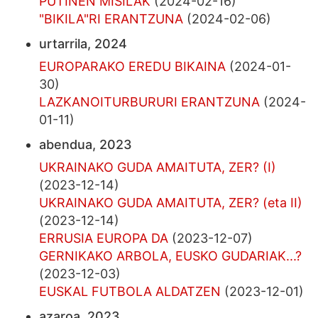
PUTINEN MISILAK
(2024-02-16)
"BIKILA"RI ERANTZUNA
(2024-02-06)
urtarrila, 2024
EUROPARAKO EREDU BIKAINA
(2024-01-
30)
LAZKANOITURBURURI ERANTZUNA
(2024-
01-11)
abendua, 2023
UKRAINAKO GUDA AMAITUTA, ZER? (I)
(2023-12-14)
UKRAINAKO GUDA AMAITUTA, ZER? (eta II)
(2023-12-14)
ERRUSIA EUROPA DA
(2023-12-07)
GERNIKAKO ARBOLA, EUSKO GUDARIAK...?
(2023-12-03)
EUSKAL FUTBOLA ALDATZEN
(2023-12-01)
azaroa, 2023