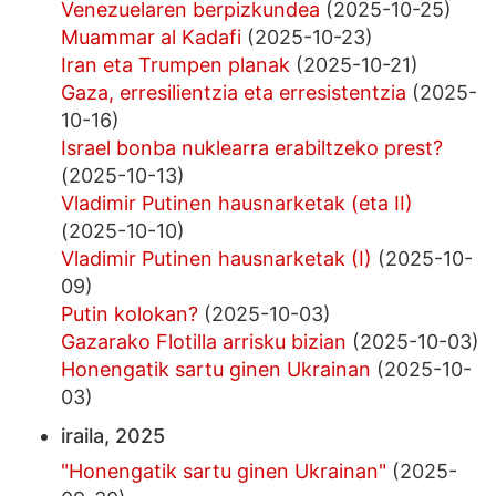
Venezuelaren berpizkundea
(2025-10-25)
Muammar al Kadafi
(2025-10-23)
Iran eta Trumpen planak
(2025-10-21)
Gaza, erresilientzia eta erresistentzia
(2025-
10-16)
Israel bonba nuklearra erabiltzeko prest?
(2025-10-13)
Vladimir Putinen hausnarketak (eta II)
(2025-10-10)
Vladimir Putinen hausnarketak (I)
(2025-10-
09)
Putin kolokan?
(2025-10-03)
Gazarako Flotilla arrisku bizian
(2025-10-03)
Honengatik sartu ginen Ukrainan
(2025-10-
03)
iraila, 2025
"Honengatik sartu ginen Ukrainan"
(2025-