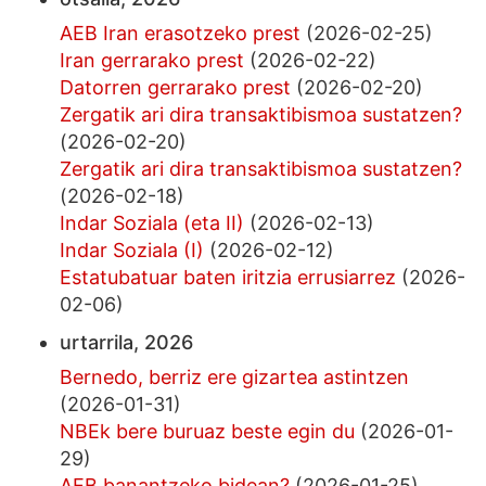
AEB Iran erasotzeko prest
(2026-02-25)
Iran gerrarako prest
(2026-02-22)
Datorren gerrarako prest
(2026-02-20)
Zergatik ari dira transaktibismoa sustatzen?
(2026-02-20)
Zergatik ari dira transaktibismoa sustatzen?
(2026-02-18)
Indar Soziala (eta II)
(2026-02-13)
Indar Soziala (I)
(2026-02-12)
Estatubatuar baten iritzia errusiarrez
(2026-
02-06)
urtarrila, 2026
Bernedo, berriz ere gizartea astintzen
(2026-01-31)
NBEk bere buruaz beste egin du
(2026-01-
29)
AEB banantzeko bidean?
(2026-01-25)