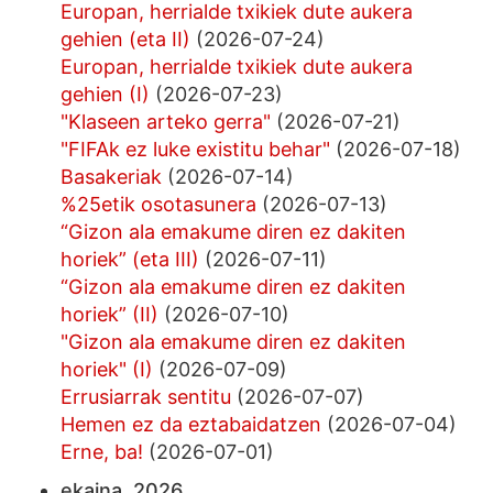
Europan, herrialde txikiek dute aukera
gehien (eta II)
(2026-07-24)
Europan, herrialde txikiek dute aukera
gehien (I)
(2026-07-23)
"Klaseen arteko gerra"
(2026-07-21)
"FIFAk ez luke existitu behar"
(2026-07-18)
Basakeriak
(2026-07-14)
%25etik osotasunera
(2026-07-13)
“Gizon ala emakume diren ez dakiten
horiek” (eta III)
(2026-07-11)
“Gizon ala emakume diren ez dakiten
horiek” (II)
(2026-07-10)
"Gizon ala emakume diren ez dakiten
horiek" (I)
(2026-07-09)
Errusiarrak sentitu
(2026-07-07)
Hemen ez da eztabaidatzen
(2026-07-04)
Erne, ba!
(2026-07-01)
ekaina, 2026