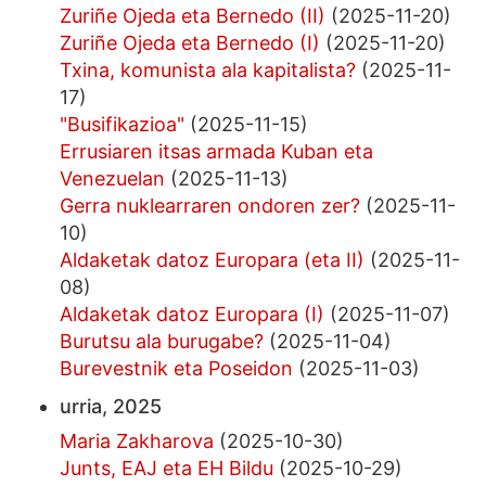
Zuriñe Ojeda eta Bernedo (II)
(2025-11-20)
Zuriñe Ojeda eta Bernedo (I)
(2025-11-20)
Txina, komunista ala kapitalista?
(2025-11-
17)
"Busifikazioa"
(2025-11-15)
Errusiaren itsas armada Kuban eta
Venezuelan
(2025-11-13)
Gerra nuklearraren ondoren zer?
(2025-11-
10)
Aldaketak datoz Europara (eta II)
(2025-11-
08)
Aldaketak datoz Europara (I)
(2025-11-07)
Burutsu ala burugabe?
(2025-11-04)
Burevestnik eta Poseidon
(2025-11-03)
urria, 2025
Maria Zakharova
(2025-10-30)
Junts, EAJ eta EH Bildu
(2025-10-29)