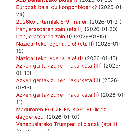
Europak ba al du konponbiderik?
(2026-01-
24)
2026ko urtarrilak 8-9, Iranen
(2026-01-21)
Iran, erasoaren zain (eta II)
(2026-01-20)
Iran, erasoaren zain (I)
(2026-01-19)
Nazioarteko legeria, aio! (eta II)
(2026-01-
15)
Nazioarteko legeria, aio! (I)
(2026-01-15)
Azken gertakizunen irakurketa (III)
(2026-
01-13)
Azken gertakizunen irakurketa (II)
(2026-
01-13)
Azken gertakizunen irakurketa (I)
(2026-01-
11)
Maduroren EGUZKIEN KARTEL-ik ez
dagoenez…
(2026-01-07)
Venezuelarako Trumpen bi planak (eta II)