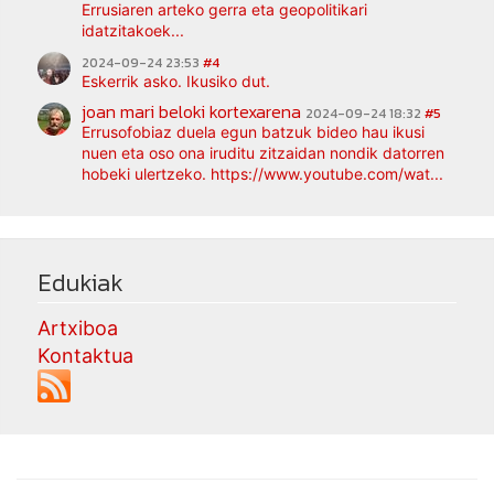
Errusiaren arteko gerra eta geopolitikari
idatzitakoek...
2024-09-24 23:53
#4
Eskerrik asko. Ikusiko dut.
joan mari beloki kortexarena
2024-09-24 18:32
#5
Errusofobiaz duela egun batzuk bideo hau ikusi
nuen eta oso ona iruditu zitzaidan nondik datorren
hobeki ulertzeko. https://www.youtube.com/wat...
Edukiak
Artxiboa
Kontaktua