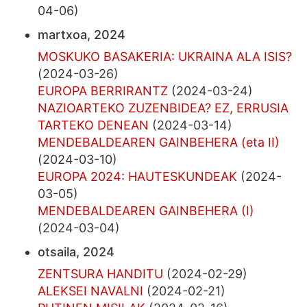
04-06)
martxoa, 2024
MOSKUKO BASAKERIA: UKRAINA ALA ISIS?
(2024-03-26)
EUROPA BERRIRANTZ
(2024-03-24)
NAZIOARTEKO ZUZENBIDEA? EZ, ERRUSIA
TARTEKO DENEAN
(2024-03-14)
MENDEBALDEAREN GAINBEHERA (eta II)
(2024-03-10)
EUROPA 2024: HAUTESKUNDEAK
(2024-
03-05)
MENDEBALDEAREN GAINBEHERA (I)
(2024-03-04)
otsaila, 2024
ZENTSURA HANDITU
(2024-02-29)
ALEKSEI NAVALNI
(2024-02-21)