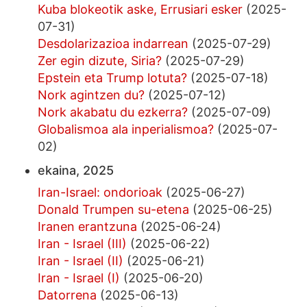
Kuba blokeotik aske, Errusiari esker
(2025-
07-31)
Desdolarizazioa indarrean
(2025-07-29)
Zer egin dizute, Siria?
(2025-07-29)
Epstein eta Trump lotuta?
(2025-07-18)
Nork agintzen du?
(2025-07-12)
Nork akabatu du ezkerra?
(2025-07-09)
Globalismoa ala inperialismoa?
(2025-07-
02)
ekaina, 2025
Iran-Israel: ondorioak
(2025-06-27)
Donald Trumpen su-etena
(2025-06-25)
Iranen erantzuna
(2025-06-24)
Iran - Israel (III)
(2025-06-22)
Iran - Israel (II)
(2025-06-21)
Iran - Israel (I)
(2025-06-20)
Datorrena
(2025-06-13)