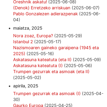
Oreshnik askatu!
(2025-06-08)
(Denok) Erretzeko arriskuan
(2025-06-07)
Pablo Gonzalezen adierazpenak
(2025-06-
04)
maiatza, 2025
Nora zoaz, Europa?
(2025-05-29)
Istanbul 2
(2025-05-17)
Nazismoaren gaineko garaipena (1945 eta
2025)
(2025-05-16)
Askatasuna kateatuta (eta II)
(2025-05-09)
Askatasuna kateatuta (I)
(2025-05-06)
Trumpen gezurrak eta asmoak (eta II)
(2025-05-02)
apirila, 2025
Trumpen gezurrak eta asmoak (I)
(2025-04-
30)
Gaurko Europa
(2025-04-25)