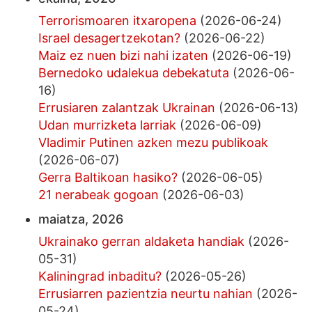
Terrorismoaren itxaropena
(2026-06-24)
Israel desagertzekotan?
(2026-06-22)
Maiz ez nuen bizi nahi izaten
(2026-06-19)
Bernedoko udalekua debekatuta
(2026-06-
16)
Errusiaren zalantzak Ukrainan
(2026-06-13)
Udan murrizketa larriak
(2026-06-09)
Vladimir Putinen azken mezu publikoak
(2026-06-07)
Gerra Baltikoan hasiko?
(2026-06-05)
21 nerabeak gogoan
(2026-06-03)
maiatza, 2026
Ukrainako gerran aldaketa handiak
(2026-
05-31)
Kaliningrad inbaditu?
(2026-05-26)
Errusiarren pazientzia neurtu nahian
(2026-
05-24)