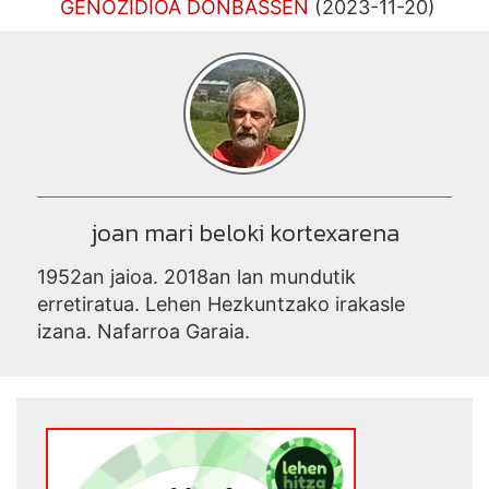
GENOZIDIOA DONBASSEN
(2023-11-20)
joan mari beloki kortexarena
1952an jaioa. 2018an lan mundutik
erretiratua. Lehen Hezkuntzako irakasle
izana. Nafarroa Garaia.