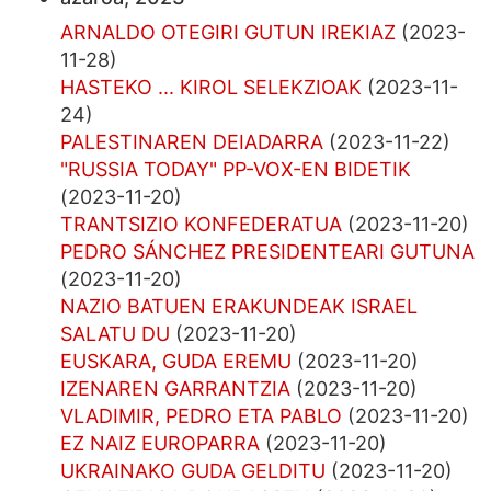
ARNALDO OTEGIRI GUTUN IREKIAZ
(2023-
11-28)
HASTEKO ... KIROL SELEKZIOAK
(2023-11-
24)
PALESTINAREN DEIADARRA
(2023-11-22)
"RUSSIA TODAY" PP-VOX-EN BIDETIK
(2023-11-20)
TRANTSIZIO KONFEDERATUA
(2023-11-20)
PEDRO SÁNCHEZ PRESIDENTEARI GUTUNA
(2023-11-20)
NAZIO BATUEN ERAKUNDEAK ISRAEL
SALATU DU
(2023-11-20)
EUSKARA, GUDA EREMU
(2023-11-20)
IZENAREN GARRANTZIA
(2023-11-20)
VLADIMIR, PEDRO ETA PABLO
(2023-11-20)
EZ NAIZ EUROPARRA
(2023-11-20)
UKRAINAKO GUDA GELDITU
(2023-11-20)