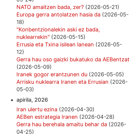
NATO amaitzen bada, zer?
(2026-05-21)
Europa gerra antolatzen hasia da
(2026-05-
18)
"Konbentzionalekin aski ez bada,
nuklearrekin"
(2026-05-15)
Errusia eta Txina isilean lanean
(2026-05-
12)
Gerra hau oso gaizki bukatuko da AEBentzat
(2026-05-09)
Iranek gogor erantzunen du
(2026-05-05)
Arrisku nuklearra Iranen eta Errusian
(2026-
05-03)
apirila, 2026
Iran ulertu ezina
(2026-04-30)
AEBen estrategia Iranen
(2026-04-28)
Gerra hau berehala amaitu behar da
(2026-
04-25)