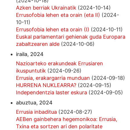
(2024-10-18)
Azken berriak Ukrainatik
(2024-10-14)
Errusofobia lehen eta orain (eta II)
(2024-
10-11)
Errusofobia lehen eta orain (I)
(2024-10-11)
Euskal parlamentari gehienak guda Europara
zabaltzearen alde
(2024-10-06)
iraila, 2024
Nazioarteko erakundeak Errusiaren
ikuspuntutik
(2024-09-26)
Errusia, erakargarria munduan
(2024-09-18)
HURRENA NUKLEARRA?
(2024-09-15)
Independentzia laster eskura
(2024-09-05)
abuztua, 2024
Errusia inbaditua
(2024-08-27)
AEBen gainbehera hegemonikoa: Errusia,
Txina eta sortzen ari den polaritate