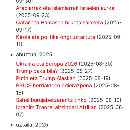
09-30)
Arabiarrak eta islamiarrak Israelen aurka
(2025-09-23)
Qatar eta Hamasen hilketa saiakera
(2025-
09-17)
Kirola eta politika ongi uztartuta
(2025-09-
11)
abuztua, 2025
Ukraina eta Europa 2026
(2025-08-30)
Trump bake bila?
(2025-08-27)
Putin eta Trump Alaskan
(2025-08-19)
BRICS herrialdeen adierazpena
(2025-08-
15)
Sahel burujabetzarantz tinko
(2025-08-10)
Ibrahim Traoré, aitzindari Afrikan
(2025-08-
07)
uztaila, 2025