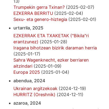
13)
Trumpekin gerra Txinan?
(2025-02-07)
EZKERRA BERRITU
(2025-02-04)
Sexu- eta genero-hiztegia
(2025-02-01)
urtarrila, 2025
EZKERRAK ETA TXAKETAK ("Bikila"ri
erantzunez)
(2025-01-28)
Iragana bihotzean bizirik daraman herria
(2025-01-17)
Sahra Wagenknecht, ezker berriaren
aitzindari
(2025-01-09)
Europa 2025
(2025-01-04)
abendua, 2024
Ukrainan argitzekoak
(2024-12-19)
HURRITZ (Oreshnik)
(2024-12-11)
azaroa, 2024