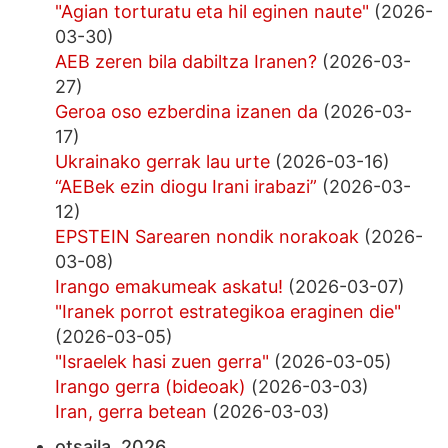
"Agian torturatu eta hil eginen naute"
(2026-
03-30)
AEB zeren bila dabiltza Iranen?
(2026-03-
27)
Geroa oso ezberdina izanen da
(2026-03-
17)
Ukrainako gerrak lau urte
(2026-03-16)
“AEBek ezin diogu Irani irabazi”
(2026-03-
12)
EPSTEIN Sarearen nondik norakoak
(2026-
03-08)
Irango emakumeak askatu!
(2026-03-07)
"Iranek porrot estrategikoa eraginen die"
(2026-03-05)
"Israelek hasi zuen gerra"
(2026-03-05)
Irango gerra (bideoak)
(2026-03-03)
Iran, gerra betean
(2026-03-03)
otsaila, 2026