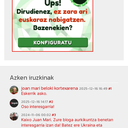
Azken iruzkinak
joan mari beloki kortexarena
2025-12-16 16:49
#1
Eskerrik asko.
2025-12-16 14:17
#2
Oso interesgarria!
2024-11-06 00:02
#3
Kaixo Juan Mari. Zure bloga aurkikuntza benetan
interesgarria izan da! Batez ere Ukraina eta