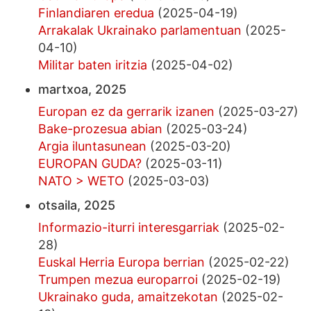
Finlandiaren eredua
(2025-04-19)
Arrakalak Ukrainako parlamentuan
(2025-
04-10)
Militar baten iritzia
(2025-04-02)
martxoa, 2025
Europan ez da gerrarik izanen
(2025-03-27)
Bake-prozesua abian
(2025-03-24)
Argia iluntasunean
(2025-03-20)
EUROPAN GUDA?
(2025-03-11)
NATO > WETO
(2025-03-03)
otsaila, 2025
Informazio-iturri interesgarriak
(2025-02-
28)
Euskal Herria Europa berrian
(2025-02-22)
Trumpen mezua europarroi
(2025-02-19)
Ukrainako guda, amaitzekotan
(2025-02-