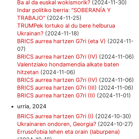
Ba al da euskal wokismorik?
(2024-11-30)
Indar politiko berria: "SOBERANÍA Y
TRABAJO"
(2024-11-25)
TRUMPek lortuko al du bere helburua
Ukrainan?
(2024-11-18)
BRICS aurrea hartzen G7ri (eta V)
(2024-11-
07)
BRICS aurrea hartzen G7ri (IV)
(2024-11-06)
Valentziako hondamendia alkate baten
hitzetan
(2024-11-06)
BRICS aurrea hartzen G7ri (IV)
(2024-11-06)
BRICS aurrea hartzen G7ri (III)
(2024-11-06)
BRICS aurrea hartzen G7ri (II)
(2024-11-01)
urria, 2024
BRICS aurrea hartzen G7ri (I)
(2024-10-30)
Ukrainaren ondoren, Georgia?
(2024-10-27)
Errusofobia lehen eta orain (laburpena)