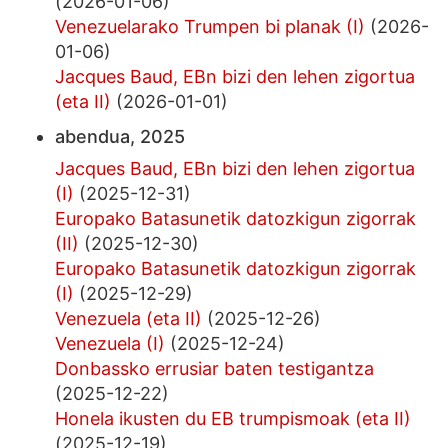
(2026-01-06)
Venezuelarako Trumpen bi planak (I)
(2026-
01-06)
Jacques Baud, EBn bizi den lehen zigortua
(eta II)
(2026-01-01)
abendua, 2025
Jacques Baud, EBn bizi den lehen zigortua
(I)
(2025-12-31)
Europako Batasunetik datozkigun zigorrak
(II)
(2025-12-30)
Europako Batasunetik datozkigun zigorrak
(I)
(2025-12-29)
Venezuela (eta II)
(2025-12-26)
Venezuela (I)
(2025-12-24)
Donbassko errusiar baten testigantza
(2025-12-22)
Honela ikusten du EB trumpismoak (eta II)
(2025-12-19)