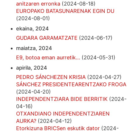
anitzaren erronka
(2024-08-18)
EUROPAKO BATASUNARENAK EGIN DU
(2024-08-01)
ekaina, 2024
GUDARA GARAMATZATE
(2024-06-17)
maiatza, 2024
E9, botoa eman aurretik...
(2024-05-31)
apirila, 2024
PEDRO SÁNCHEZEN KRISIA
(2024-04-27)
SÁNCHEZ PRESIDENTEARENTZAKO FROGA
(2024-04-20)
INDEPENDENTZIARA BIDE BERRITIK
(2024-
04-16)
OTXANDIANO INDEPENDENTZIAREN
AURKA?
(2024-04-12)
Etorkizuna BRICSen eskutik dator
(2024-