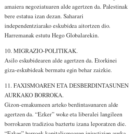
amaiera negoziatuaren alde agertzen da. Palestinak
bere estatua izan dezan. Saharari
independentziarako eskubidea aitortzen dio.
Harremanak estutu Hego Globalarekin.
10. MIGRAZIO-POLITIKAK.
Asilo eskubidearen alde agertzen da. Etorkinei
giza-eskubideak bermatu egin behar zaizkie.
11. FAXISMOAREN ETA DESBERDINTASUNEN
AURKAKO BORROKA.
Gizon-emakumeen arteko berdintasunaren alde
agertzen da. “Ezker” woke eta liberalei langileen
borrokaren tradizioa baztertu izana leporatzen die.
“Ezker” harroek kapitalismoaren injustizien aurka