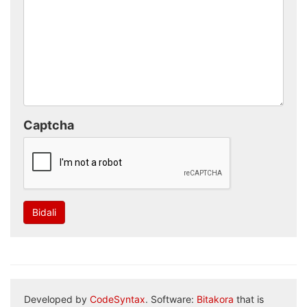
Captcha
Bidali
Developed by
CodeSyntax
. Software:
Bitakora
that is