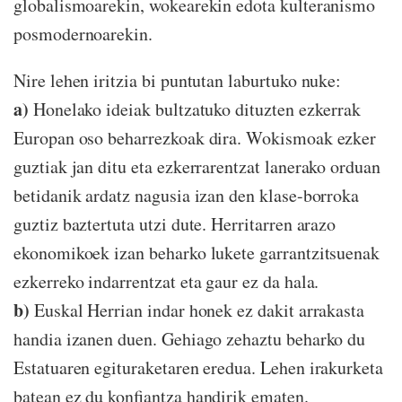
globalismoarekin, wokearekin edota kulteranismo
posmodernoarekin.
Nire lehen iritzia bi puntutan laburtuko nuke:
a)
Honelako ideiak bultzatuko dituzten ezkerrak
Europan oso beharrezkoak dira. Wokismoak ezker
guztiak jan ditu eta ezkerrarentzat lanerako orduan
betidanik ardatz nagusia izan den klase-borroka
guztiz baztertuta utzi dute. Herritarren arazo
ekonomikoek izan beharko lukete garrantzitsuenak
ezkerreko indarrentzat eta gaur ez da hala.
b)
Euskal Herrian indar honek ez dakit arrakasta
handia izanen duen. Gehiago zehaztu beharko du
Estatuaren egituraketaren eredua. Lehen irakurketa
batean ez du konfiantza handirik ematen.