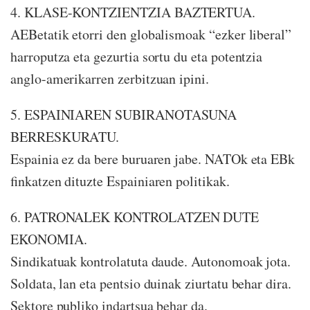
4. KLASE-KONTZIENTZIA BAZTERTUA.
AEBetatik etorri den globalismoak “ezker liberal”
harroputza eta gezurtia sortu du eta potentzia
anglo-amerikarren zerbitzuan ipini.
5. ESPAINIAREN SUBIRANOTASUNA
BERRESKURATU.
Espainia ez da bere buruaren jabe. NATOk eta EBk
finkatzen dituzte Espainiaren politikak.
6. PATRONALEK KONTROLATZEN DUTE
EKONOMIA.
Sindikatuak kontrolatuta daude. Autonomoak jota.
Soldata, lan eta pentsio duinak ziurtatu behar dira.
Sektore publiko indartsua behar da.