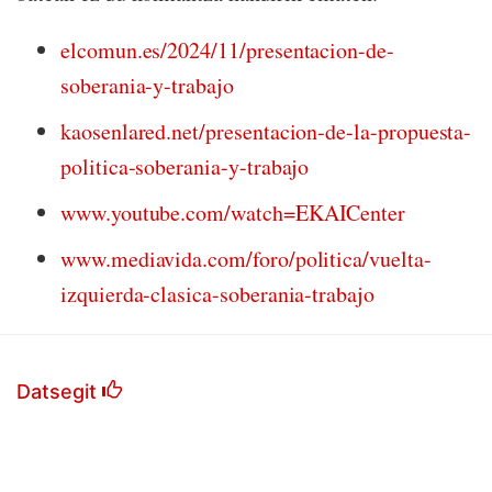
elcomun.es/2024/11/presentacion-de-
soberania-y-trabajo
kaosenlared.net/presentacion-de-la-propuesta-
politica-soberania-y-trabajo
www.youtube.com/watch=EKAICenter
www.mediavida.com/foro/politica/vuelta-
izquierda-clasica-soberania-trabajo
Datsegit