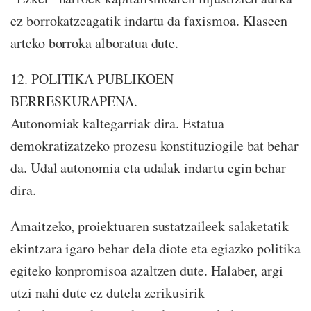
ez borrokatzeagatik indartu da faxismoa. Klaseen
arteko borroka alboratua dute.
12. POLITIKA PUBLIKOEN
BERRESKURAPENA.
Autonomiak kaltegarriak dira. Estatua
demokratizatzeko prozesu konstituziogile bat behar
da. Udal autonomia eta udalak indartu egin behar
dira.
Amaitzeko, proiektuaren sustatzaileek salaketatik
ekintzara igaro behar dela diote eta egiazko politika
egiteko konpromisoa azaltzen dute. Halaber, argi
utzi nahi dute ez dutela zerikusirik