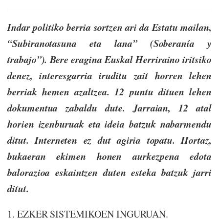
Indar politiko berria sortzen ari da Estatu mailan,
“Subiranotasuna eta lana” (Soberanía y
trabajo”). Bere eragina Euskal Herriraino iritsiko
denez, interesgarria iruditu zait horren lehen
berriak hemen azaltzea. 12 puntu dituen lehen
dokumentua zabaldu dute. Jarraian, 12 atal
horien izenburuak eta ideia batzuk nabarmendu
ditut. Interneten ez dut agiria topatu. Hortaz,
bukaeran ekimen honen aurkezpena edota
balorazioa eskaintzen duten esteka batzuk jarri
ditut.
1. EZKER SISTEMIKOEN INGURUAN.