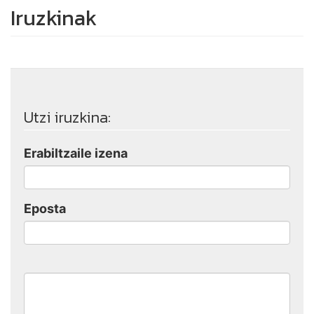
Iruzkinak
Utzi iruzkina:
Erabiltzaile izena
Eposta