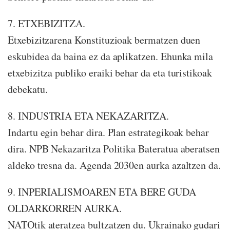
7. ETXEBIZITZA.
Etxebizitzarena Konstituzioak bermatzen duen
eskubidea da baina ez da aplikatzen. Ehunka mila
etxebizitza publiko eraiki behar da eta turistikoak
debekatu.
8. INDUSTRIA ETA NEKAZARITZA.
Indartu egin behar dira. Plan estrategikoak behar
dira. NPB Nekazaritza Politika Bateratua aberatsen
aldeko tresna da. Agenda 2030en aurka azaltzen da.
9. INPERIALISMOAREN ETA BERE GUDA
OLDARKORREN AURKA.
NATOtik ateratzea bultzatzen du. Ukrainako gudari