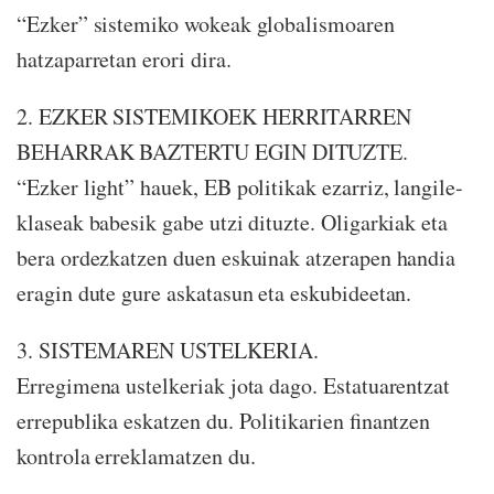
“Ezker” sistemiko wokeak globalismoaren
hatzaparretan erori dira.
2. EZKER SISTEMIKOEK HERRITARREN
BEHARRAK BAZTERTU EGIN DITUZTE.
“Ezker light” hauek, EB politikak ezarriz, langile-
klaseak babesik gabe utzi dituzte. Oligarkiak eta
bera ordezkatzen duen eskuinak atzerapen handia
eragin dute gure askatasun eta eskubideetan.
3. SISTEMAREN USTELKERIA.
Erregimena ustelkeriak jota dago. Estatuarentzat
errepublika eskatzen du. Politikarien finantzen
kontrola erreklamatzen du.