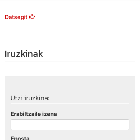
Datsegit
Iruzkinak
Utzi iruzkina:
Erabiltzaile izena
Eposta