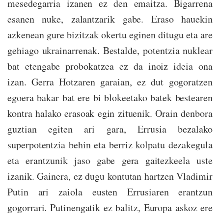
mesedegarria izanen ez den emaitza. Bigarrena
esanen nuke, zalantzarik gabe. Eraso hauekin
azkenean gure bizitzak okertu eginen ditugu eta are
gehiago ukrainarrenak. Bestalde, potentzia nuklear
bat etengabe probokatzea ez da inoiz ideia ona
izan. Gerra Hotzaren garaian, ez dut gogoratzen
egoera bakar bat ere bi blokeetako batek bestearen
kontra halako erasoak egin zituenik. Orain denbora
guztian egiten ari gara, Errusia bezalako
superpotentzia behin eta berriz kolpatu dezakegula
eta erantzunik jaso gabe gera gaitezkeela uste
izanik. Gainera, ez dugu kontutan hartzen Vladimir
Putin ari zaiola eusten Errusiaren erantzun
gogorrari. Putinengatik ez balitz, Europa askoz ere