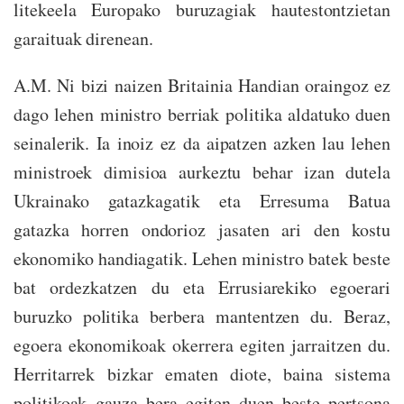
litekeela Europako buruzagiak hautestontzietan
garaituak direnean.
A.M. Ni bizi naizen Britainia Handian oraingoz ez
dago lehen ministro berriak politika aldatuko duen
seinalerik. Ia inoiz ez da aipatzen azken lau lehen
ministroek dimisioa aurkeztu behar izan dutela
Ukrainako gatazkagatik eta Erresuma Batua
gatazka horren ondorioz jasaten ari den kostu
ekonomiko handiagatik. Lehen ministro batek beste
bat ordezkatzen du eta Errusiarekiko egoerari
buruzko politika berbera mantentzen du. Beraz,
egoera ekonomikoak okerrera egiten jarraitzen du.
Herritarrek bizkar ematen diote, baina sistema
politikoak gauza bera egiten duen beste pertsona