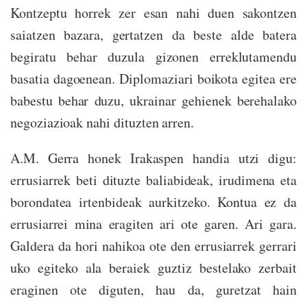
Kontzeptu horrek zer esan nahi duen sakontzen
saiatzen bazara, gertatzen da beste alde batera
begiratu behar duzula gizonen erreklutamendu
basatia dagoenean. Diplomaziari boikota egitea ere
babestu behar duzu, ukrainar gehienek berehalako
negoziazioak nahi dituzten arren.
A.M. Gerra honek Irakaspen handia utzi digu:
errusiarrek beti dituzte baliabideak, irudimena eta
borondatea irtenbideak aurkitzeko. Kontua ez da
errusiarrei mina eragiten ari ote garen. Ari gara.
Galdera da hori nahikoa ote den errusiarrek gerrari
uko egiteko ala beraiek guztiz bestelako zerbait
eraginen ote diguten, hau da, guretzat hain