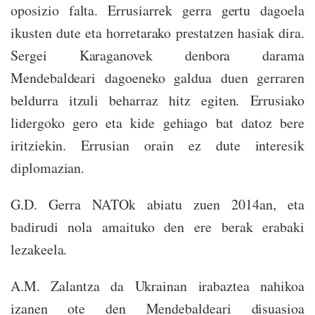
oposizio falta. Errusiarrek gerra gertu dagoela
ikusten dute eta horretarako prestatzen hasiak dira.
Sergei Karaganovek denbora darama
Mendebaldeari dagoeneko galdua duen gerraren
beldurra itzuli beharraz hitz egiten. Errusiako
lidergoko gero eta kide gehiago bat datoz bere
iritziekin. Errusian orain ez dute interesik
diplomazian.
G.D. Gerra NATOk abiatu zuen 2014an, eta
badirudi nola amaituko den ere berak erabaki
lezakeela.
A.M. Zalantza da Ukrainan irabaztea nahikoa
izanen ote den Mendebaldeari disuasioa