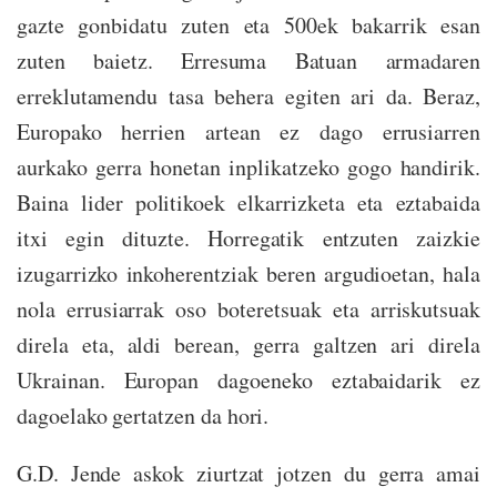
gazte gonbidatu zuten eta 500ek bakarrik esan
zuten baietz. Erresuma Batuan armadaren
erreklutamendu tasa behera egiten ari da. Beraz,
Europako herrien artean ez dago errusiarren
aurkako gerra honetan inplikatzeko gogo handirik.
Baina lider politikoek elkarrizketa eta eztabaida
itxi egin dituzte. Horregatik entzuten zaizkie
izugarrizko inkoherentziak beren argudioetan, hala
nola errusiarrak oso boteretsuak eta arriskutsuak
direla eta, aldi berean, gerra galtzen ari direla
Ukrainan. Europan dagoeneko eztabaidarik ez
dagoelako gertatzen da hori.
G.D. Jende askok ziurtzat jotzen du gerra amai