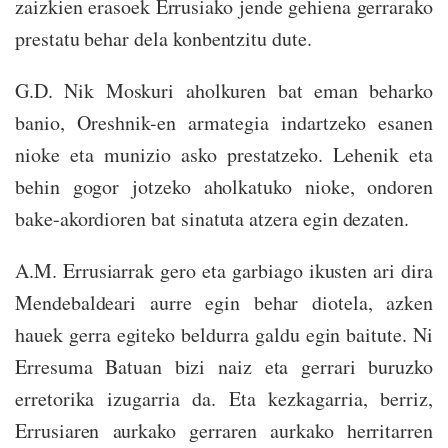
zaizkien erasoek Errusiako jende gehiena gerrarako
prestatu behar dela konbentzitu dute.
G.D. Nik Moskuri aholkuren bat eman beharko
banio, Oreshnik-en armategia indartzeko esanen
nioke eta munizio asko prestatzeko. Lehenik eta
behin gogor jotzeko aholkatuko nioke, ondoren
bake-akordioren bat sinatuta atzera egin dezaten.
A.M. Errusiarrak gero eta garbiago ikusten ari dira
Mendebaldeari aurre egin behar diotela, azken
hauek gerra egiteko beldurra galdu egin baitute. Ni
Erresuma Batuan bizi naiz eta gerrari buruzko
erretorika izugarria da. Eta kezkagarria, berriz,
Errusiaren aurkako gerraren aurkako herritarren