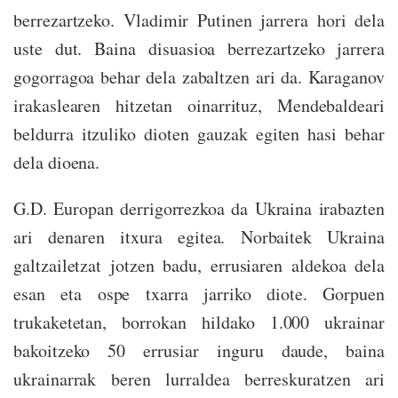
berrezartzeko. Vladimir Putinen jarrera hori dela
uste dut. Baina disuasioa berrezartzeko jarrera
gogorragoa behar dela zabaltzen ari da. Karaganov
irakaslearen hitzetan oinarrituz, Mendebaldeari
beldurra itzuliko dioten gauzak egiten hasi behar
dela dioena.
G.D. Europan derrigorrezkoa da Ukraina irabazten
ari denaren itxura egitea. Norbaitek Ukraina
galtzailetzat jotzen badu, errusiaren aldekoa dela
esan eta ospe txarra jarriko diote. Gorpuen
trukaketetan, borrokan hildako 1.000 ukrainar
bakoitzeko 50 errusiar inguru daude, baina
ukrainarrak beren lurraldea berreskuratzen ari