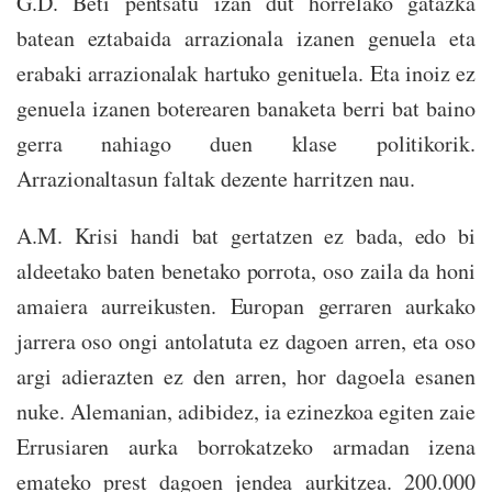
G.D. Beti pentsatu izan dut horrelako gatazka
batean eztabaida arrazionala izanen genuela eta
erabaki arrazionalak hartuko genituela. Eta inoiz ez
genuela izanen boterearen banaketa berri bat baino
gerra nahiago duen klase politikorik.
Arrazionaltasun faltak dezente harritzen nau.
A.M. Krisi handi bat gertatzen ez bada, edo bi
aldeetako baten benetako porrota, oso zaila da honi
amaiera aurreikusten. Europan gerraren aurkako
jarrera oso ongi antolatuta ez dagoen arren, eta oso
argi adierazten ez den arren, hor dagoela esanen
nuke. Alemanian, adibidez, ia ezinezkoa egiten zaie
Errusiaren aurka borrokatzeko armadan izena
emateko prest dagoen jendea aurkitzea. 200.000