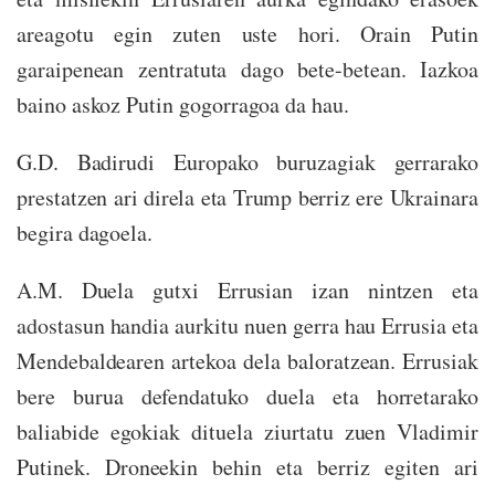
areagotu egin zuten uste hori. Orain Putin
garaipenean zentratuta dago bete-betean. Iazkoa
baino askoz Putin gogorragoa da hau.
G.D. Badirudi Europako buruzagiak gerrarako
prestatzen ari direla eta Trump berriz ere Ukrainara
begira dagoela.
A.M. Duela gutxi Errusian izan nintzen eta
adostasun handia aurkitu nuen gerra hau Errusia eta
Mendebaldearen artekoa dela baloratzean. Errusiak
bere burua defendatuko duela eta horretarako
baliabide egokiak dituela ziurtatu zuen Vladimir
Putinek. Droneekin behin eta berriz egiten ari