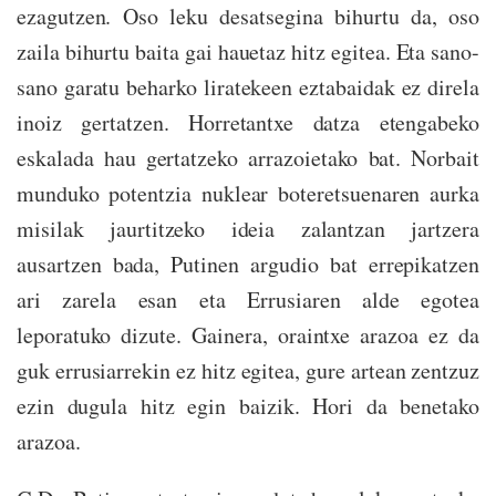
ezagutzen. Oso leku desatsegina bihurtu da, oso
zaila bihurtu baita gai hauetaz hitz egitea. Eta sano-
sano garatu beharko liratekeen eztabaidak ez direla
inoiz gertatzen. Horretantxe datza etengabeko
eskalada hau gertatzeko arrazoietako bat. Norbait
munduko potentzia nuklear boteretsuenaren aurka
misilak jaurtitzeko ideia zalantzan jartzera
ausartzen bada, Putinen argudio bat errepikatzen
ari zarela esan eta Errusiaren alde egotea
leporatuko dizute. Gainera, oraintxe arazoa ez da
guk errusiarrekin ez hitz egitea, gure artean zentzuz
ezin dugula hitz egin baizik. Hori da benetako
arazoa.