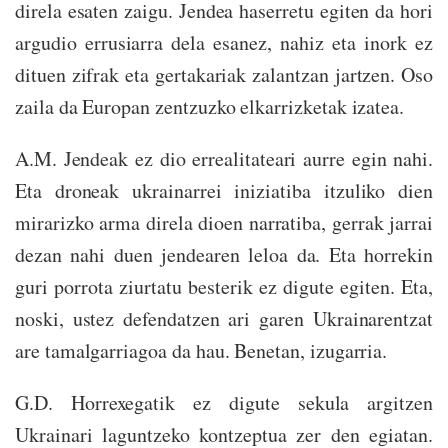
direla esaten zaigu. Jendea haserretu egiten da hori
argudio errusiarra dela esanez, nahiz eta inork ez
dituen zifrak eta gertakariak zalantzan jartzen. Oso
zaila da Europan zentzuzko elkarrizketak izatea.
A.M. Jendeak ez dio errealitateari aurre egin nahi.
Eta droneak ukrainarrei iniziatiba itzuliko dien
mirarizko arma direla dioen narratiba, gerrak jarrai
dezan nahi duen jendearen leloa da. Eta horrekin
guri porrota ziurtatu besterik ez digute egiten. Eta,
noski, ustez defendatzen ari garen Ukrainarentzat
are tamalgarriagoa da hau. Benetan, izugarria.
G.D. Horrexegatik ez digute sekula argitzen
Ukrainari laguntzeko kontzeptua zer den egiatan.