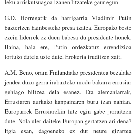
leku arriskutsuagoa izanen litzateke gaur egun.
G.D. Horregatik da harrigarria Vladimir Putin
baztertzen hainbesteko presa izatea. Europako beste
ezein liderrek ez duen babesa du presidente honek.
Baina, hala ere, Putin ordezkatuz errendizioa
lortuko dutela uste dute. Erokeria iruditzen zait.
A.M. Beno, orain Finlandiako presidentea bezalako
jendea duzu gerra irabazteko modu bakarra errusiar
gehiago hiltzea dela esanez. Eta alemaniarrak,
Errusiaren aurkako kanpainaren buru izan nahian.
Europarrek Errusiarekin hitz egin gabe jarraitzen
dute. Nola uler daiteke Europan gertatzen ari dena?
Egia esan, dagoeneko ez dut neure gizartea