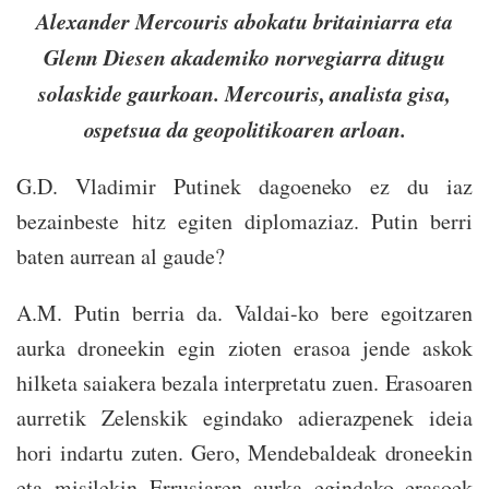
Alexander Mercouris abokatu britainiarra eta
Glenn Diesen akademiko norvegiarra ditugu
solaskide gaurkoan. Mercouris, analista gisa,
ospetsua da geopolitikoaren arloan.
G.D. Vladimir Putinek dagoeneko ez du iaz
bezainbeste hitz egiten diplomaziaz. Putin berri
baten aurrean al gaude?
A.M. Putin berria da. Valdai-ko bere egoitzaren
aurka droneekin egin zioten erasoa jende askok
hilketa saiakera bezala interpretatu zuen. Erasoaren
aurretik Zelenskik egindako adierazpenek ideia
hori indartu zuten. Gero, Mendebaldeak droneekin
eta misilekin Errusiaren aurka egindako erasoek