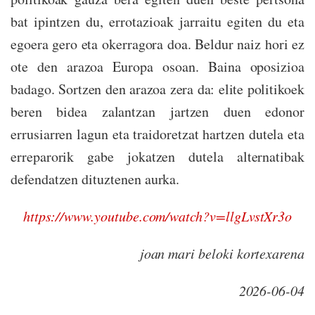
bat ipintzen du, errotazioak jarraitu egiten du eta
egoera gero eta okerragora doa. Beldur naiz hori ez
ote den arazoa Europa osoan. Baina oposizioa
badago. Sortzen den arazoa zera da: elite politikoek
beren bidea zalantzan jartzen duen edonor
errusiarren lagun eta traidoretzat hartzen dutela eta
erreparorik gabe jokatzen dutela alternatibak
defendatzen dituztenen aurka.
https://www.youtube.com/watch?v=llgLvstXr3o
joan mari beloki kortexarena
2026-06-04