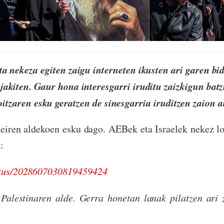
ta nekeza egiten zaigu interneten ikusten ari garen bi
jakiten. Gaur hona interesgarri iruditu zaizkigun batz
itzaren esku geratzen de sinesgarria iruditzen zaion a
iren aldekoen esku dago. AEBek eta Israelek nekez lo
:
tatus/2028607030819459424
Palestinaren alde. Gerra honetan lanak pilatzen ari z