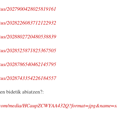
tatus/2027900428025819161
tatus/2028226083712122932
tatus/2028802720480538839
tatus/2028525871825367505
tatus/2028786540462145795
tatus/2028743354226184557
en bidetik abiatzen?:
mg.com/media/HCaupZCWYAA432Q?format=jpg&name=s