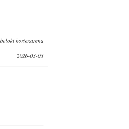
 beloki kortexarena
2026-03-03