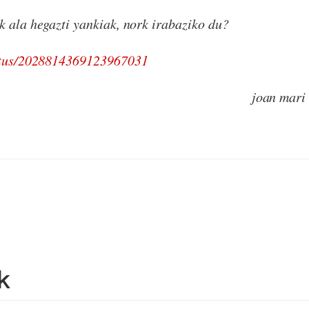
k ala hegazti yankiak, nork irabaziko du?
tatus/2028814369123967031
joan mari
k