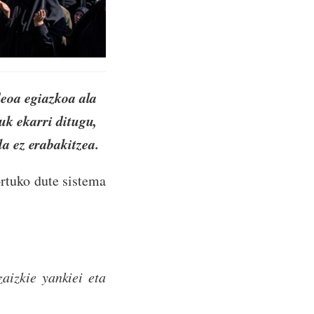
deoa egiazkoa ala
uk ekarri ditugu,
la ez erabakitzea.
rtuko dute sistema
aizkie yankiei eta