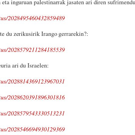
 eta inguruan palestinarrak jasaten ari diren sufrimend
tatus/2028495460432859489
te du zerikusirik Irango gerrarekin?:
tatus/2028579211284185539
uria ari du Israelen:
tatus/2028814369123967031
tatus/2028620391896301816
tatus/2028579543330513231
tatus/2028546694930129369