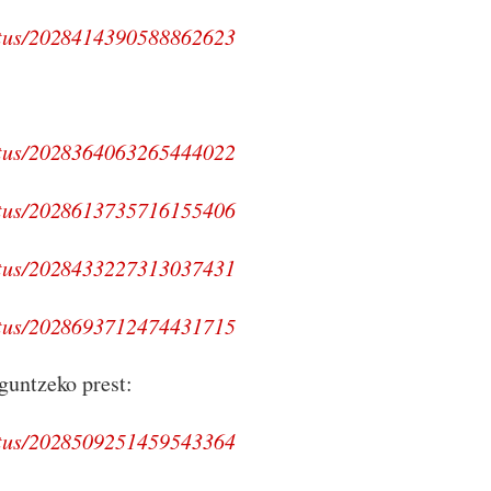
tatus/2028414390588862623
tatus/2028364063265444022
tatus/2028613735716155406
tatus/2028433227313037431
tatus/2028693712474431715
aguntzeko prest:
tatus/2028509251459543364