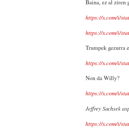
Baina, ez al ziren 
https://x.com/i/s
https://x.com/i/s
Trumpek gezurra es
https://x.com/i/s
Non da Willy?
https://x.com/i/s
Jeffrey Sachsek as
https://x.com/i/s