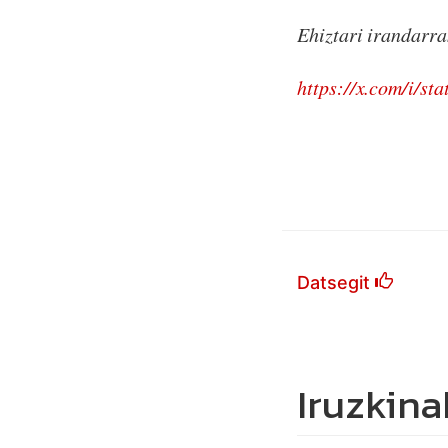
Ehiztari irandarra
https://x.com/i/s
Datsegit
Iruzkina