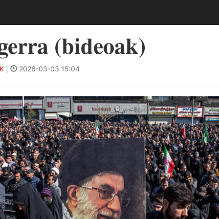
gerra (bideoak)
IK
|
2026-03-03 15:04