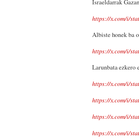
Israeldarrak Gazan
https://x.com/i/s
Albiste honek ba o
https://x.com/i/s
Larunbata ezkero e
https://x.com/i/s
https://x.com/i/s
https://x.com/i/s
https://x.com/i/s