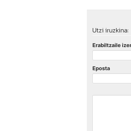
Utzi iruzkina:
Erabiltzaile ize
Eposta