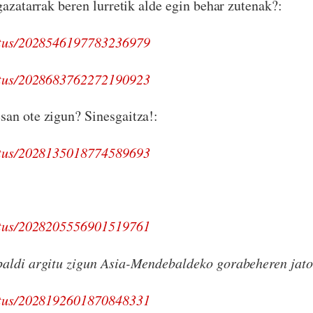
gazatarrak beren lurretik alde egin behar zutenak?:
tatus/2028546197783236979
tatus/2028683762272190923
an ote zigun? Sinesgaitza!:
tatus/2028135018774589693
tatus/2028205556901519761
paldi argitu zigun Asia-Mendebaldeko gorabeheren jato
tatus/2028192601870848331