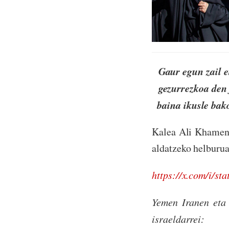
Gaur egun zail e
gezurrezkoa den 
baina ikusle bako
Kalea Ali Khamene
aldatzeko helburua
https://x.com/i/s
Yemen Iranen eta 
israeldarrei: