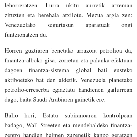
lehorreratzen. Lurra ukitu aurretik atzeman
zituzten eta berehala atxilotu. Mezua argia zen:
Venezuelako segurtasun aparatuak ongi
funtzionatzen du.
Horren guztiaren benetako arrazoia petrolioa da,
finantza-alboko gisa, zorretan eta palanka-efektuan
dagoen finantza-sistema global bati eusteko
aktiboetako bat den aldetik. Venezuela planetako
petrolio-erreserba egiaztatu handienen gailurrean
dago, baita Saudi Arabiaren gainetik ere.
Balio hori, Estatu subiranoaren kontrolpean
badago, Wall Streeten eta mendebaldeko finantza-
zentro handien helmen zuzenetik kanpo geratzen