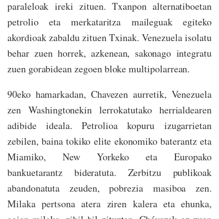
paraleloak ireki zituen. Txanpon alternatiboetan
petrolio eta merkataritza maileguak egiteko
akordioak zabaldu zituen Txinak. Venezuela isolatu
behar zuen horrek, azkenean, sakonago integratu
zuen gorabidean zegoen bloke multipolarrean.
90eko hamarkadan, Chavezen aurretik, Venezuela
zen Washingtonekin lerrokatutako herrialdearen
adibide ideala. Petrolioa kopuru izugarrietan
zebilen, baina tokiko elite ekonomiko baterantz eta
Miamiko, New Yorkeko eta Europako
bankuetarantz bideratuta. Zerbitzu publikoak
abandonatuta zeuden, pobrezia masiboa zen.
Milaka pertsona atera ziren kalera eta ehunka,