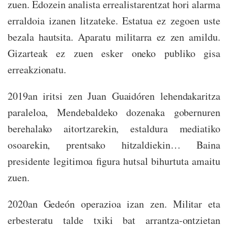
zuen. Edozein analista errealistarentzat hori alarma
erraldoia izanen litzateke. Estatua ez zegoen uste
bezala hautsita. Aparatu militarra ez zen amildu.
Gizarteak ez zuen esker oneko publiko gisa
erreakzionatu.
2019an iritsi zen Juan Guaidóren lehendakaritza
paraleloa, Mendebaldeko dozenaka gobernuren
berehalako aitortzarekin, estaldura mediatiko
osoarekin, prentsako hitzaldiekin… Baina
presidente legitimoa figura hutsal bihurtuta amaitu
zuen.
2020an Gedeón operazioa izan zen. Militar eta
erbesteratu talde txiki bat arrantza-ontzietan