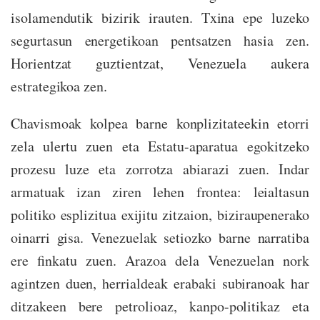
isolamendutik bizirik irauten. Txina epe luzeko
segurtasun energetikoan pentsatzen hasia zen.
Horientzat guztientzat, Venezuela aukera
estrategikoa zen.
Chavismoak kolpea barne konplizitateekin etorri
zela ulertu zuen eta Estatu-aparatua egokitzeko
prozesu luze eta zorrotza abiarazi zuen. Indar
armatuak izan ziren lehen frontea: leialtasun
politiko esplizitua exijitu zitzaion, biziraupenerako
oinarri gisa. Venezuelak setiozko barne narratiba
ere finkatu zuen. Arazoa dela Venezuelan nork
agintzen duen, herrialdeak erabaki subiranoak har
ditzakeen bere petrolioaz, kanpo-politikaz eta