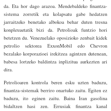
da. Eta hor dago arazoa. Mendebaldeko finantza-
sistema zorretik eta kolapsatu gabe hedatzen
jarraitzeko benetako albokoa behar duten tresna
konplexuetatik bizi da. Petrolioak funtzio hori
betetzen du. Venezuelako oposizioko zenbait kidek
petrolio sektorea ExxonMobil edo Chevron
bezalako korporazioei irekitzea agintzen dutenean,
babesa lortzeko baldintza inplizitua aurkezten ari
dira.
Petrolioaren kontrola beren esku uzten baduzu,
finantza-sistemak berriro onartuko zaitu. Egiten ez
baduzu, ito eginen zaitu. Baina Iran gasolina
bidaltzen hasi zen. Errusiak finantza kanal