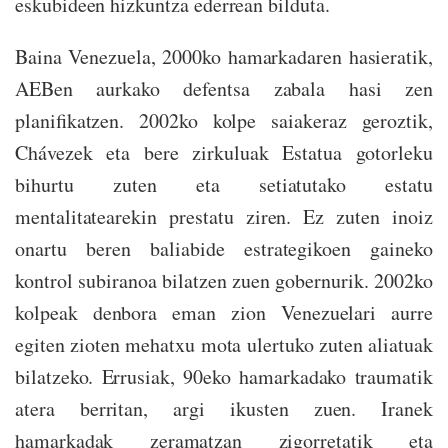
eskubideen hizkuntza ederrean bilduta.
Baina Venezuela, 2000ko hamarkadaren hasieratik,
AEBen aurkako defentsa zabala hasi zen
planifikatzen. 2002ko kolpe saiakeraz geroztik,
Chávezek eta bere zirkuluak Estatua gotorleku
bihurtu zuten eta setiatutako estatu
mentalitatearekin prestatu ziren. Ez zuten inoiz
onartu beren baliabide estrategikoen gaineko
kontrol subiranoa bilatzen zuen gobernurik. 2002ko
kolpeak denbora eman zion Venezuelari aurre
egiten zioten mehatxu mota ulertuko zuten aliatuak
bilatzeko. Errusiak, 90eko hamarkadako traumatik
atera berritan, argi ikusten zuen. Iranek
hamarkadak zeramatzan zigorretatik eta