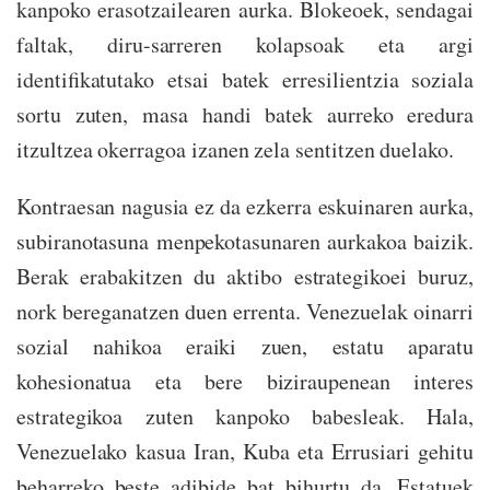
kanpoko erasotzailearen aurka. Blokeoek, sendagai
faltak, diru-sarreren kolapsoak eta argi
identifikatutako etsai batek erresilientzia soziala
sortu zuten, masa handi batek aurreko eredura
itzultzea okerragoa izanen zela sentitzen duelako.
Kontraesan nagusia ez da ezkerra eskuinaren aurka,
subiranotasuna menpekotasunaren aurkakoa baizik.
Berak erabakitzen du aktibo estrategikoei buruz,
nork bereganatzen duen errenta. Venezuelak oinarri
sozial nahikoa eraiki zuen, estatu aparatu
kohesionatua eta bere biziraupenean interes
estrategikoa zuten kanpoko babesleak. Hala,
Venezuelako kasua Iran, Kuba eta Errusiari gehitu
beharreko beste adibide bat bihurtu da. Estatuek