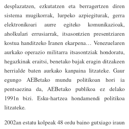
desplazatzen, ezkutatzen eta berragertzen diren
sistema mugikorrak, lurpeko azpiegiturak, gerra
elektronikoari aurre egiteko komunikazioak,
aholkulari errusiarrak, itsasontzien presentziaren
kostua handitzeko Iranen ekarpena… Venezuelaren
aurkako operazio militarra itsasontziak hondoratu,
hegazkinak eraitsi, benetako bajak eragin ditzakeen
herrialde baten aurkako kanpaina litzateke. Gaur
egungo AEBetako mundu politikoan hori ia
pentsaezina da, AEBetako publikoa ez delako
1991n bizi. Esku-hartzea hondamendi politikoa
litzateke.
2002an estatu kolpeak 48 ordu baino gutxiago iraun