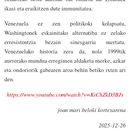
ikasi eta eraikitzen dute immunitatea.
Venezuela ez zen politikoki kolapsatu,
Washingtonek eskainitako alternatiba ez zelako
erresistentzia bezain sinesgarria suertatu.
Venezuelako historia zera da, nola 1999tik
aurrerako mundua erregimen aldaketa merke, azkar
eta ondoriorik gabearen aroa behin betiko ixten ari
den.
https://www.youtube.com/watch?v=KiChZkD3BJs
joan mari beloki kortexarena
2025-12-26