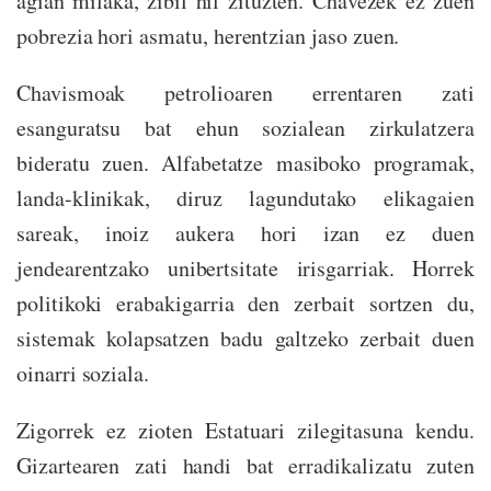
agian milaka, zibil hil zituzten. Chávezek ez zuen
pobrezia hori asmatu, herentzian jaso zuen.
Chavismoak petrolioaren errentaren zati
esanguratsu bat ehun sozialean zirkulatzera
bideratu zuen. Alfabetatze masiboko programak,
landa-klinikak, diruz lagundutako elikagaien
sareak, inoiz aukera hori izan ez duen
jendearentzako unibertsitate irisgarriak. Horrek
politikoki erabakigarria den zerbait sortzen du,
sistemak kolapsatzen badu galtzeko zerbait duen
oinarri soziala.
Zigorrek ez zioten Estatuari zilegitasuna kendu.
Gizartearen zati handi bat erradikalizatu zuten