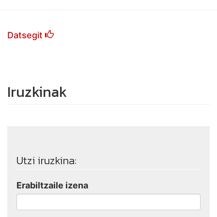
Datsegit
Iruzkinak
Utzi iruzkina:
Erabiltzaile izena