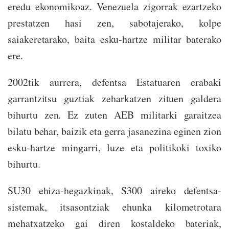
eredu ekonomikoaz. Venezuela zigorrak ezartzeko
prestatzen hasi zen, sabotajerako, kolpe
saiakeretarako, baita esku-hartze militar baterako
ere.
2002tik aurrera, defentsa Estatuaren erabaki
garrantzitsu guztiak zeharkatzen zituen galdera
bihurtu zen. Ez zuten AEB militarki garaitzea
bilatu behar, baizik eta gerra jasanezina eginen zion
esku-hartze mingarri, luze eta politikoki toxiko
bihurtu.
SU30 ehiza-hegazkinak, S300 aireko defentsa-
sistemak, itsasontziak ehunka kilometrotara
mehatxatzeko gai diren kostaldeko bateriak,