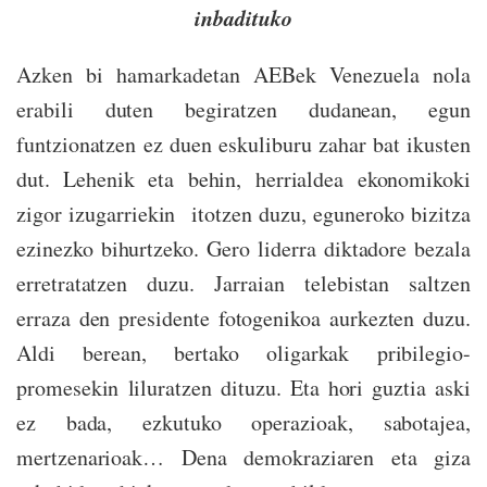
inbadituko
Azken bi hamarkadetan AEBek Venezuela nola
erabili duten begiratzen dudanean, egun
funtzionatzen ez duen eskuliburu zahar bat ikusten
dut. Lehenik eta behin, herrialdea ekonomikoki
zigor izugarriekin itotzen duzu, eguneroko bizitza
ezinezko bihurtzeko. Gero liderra diktadore bezala
erretratatzen duzu. Jarraian telebistan saltzen
erraza den presidente fotogenikoa aurkezten duzu.
Aldi berean, bertako oligarkak pribilegio-
promesekin liluratzen dituzu. Eta hori guztia aski
ez bada, ezkutuko operazioak, sabotajea,
mertzenarioak… Dena demokraziaren eta giza