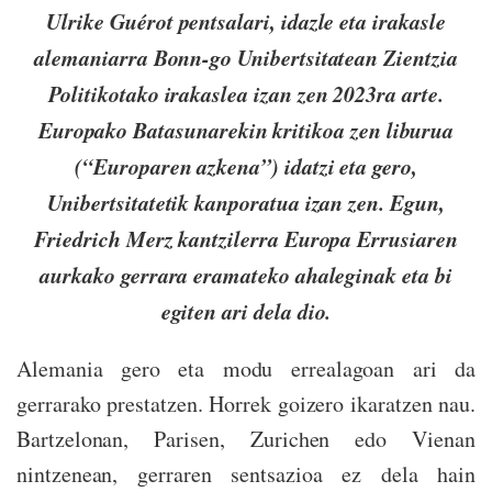
Ulrike Guérot pentsalari, idazle eta irakasle
alemaniarra Bonn-go Unibertsitatean Zientzia
Politikotako irakaslea izan zen 2023ra arte.
Europako Batasunarekin kritikoa zen liburua
(“Europaren azkena”) idatzi eta gero,
Unibertsitatetik kanporatua izan zen. Egun,
Friedrich Merz kantzilerra Europa Errusiaren
aurkako gerrara eramateko ahaleginak eta bi
egiten ari dela dio.
Alemania gero eta modu errealagoan ari da
gerrarako prestatzen. Horrek goizero ikaratzen nau.
Bartzelonan, Parisen, Zurichen edo Vienan
nintzenean, gerraren sentsazioa ez dela hain