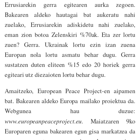
Errusiarekin gerra egitearen aurka zegoen.
Bakearen aldeko hautagai bat aukeratu nahi
zuelako, Errusiarekin adiskidetu nahi zuelako,
eman zion botoa Zelenskiri %70ak. Eta zer lortu
zuen? Gerra. Ukrainak lortu ezin izan zuena
Europan nola lortu asmatu behar dugu. Gerra
sustatzen duten eliteen %15 edo 20 horiek gerra
egiteari utz diezaioten lortu behar dugu.
Amaitzeko, European Peace Project-en aipamen
bat. Bakearen aldeko Europa mailako proiektua da.
Webgunea hau duzue:
www.europeanpeaceproject.eu
. Maiatzaren 9ko
Europaren eguna bakearen egun gisa markatzea da