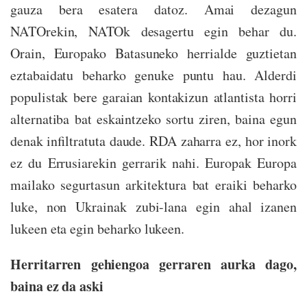
gauza bera esatera datoz. Amai dezagun
NATOrekin, NATOk desagertu egin behar du.
Orain, Europako Batasuneko herrialde guztietan
eztabaidatu beharko genuke puntu hau. Alderdi
populistak bere garaian kontakizun atlantista horri
alternatiba bat eskaintzeko sortu ziren, baina egun
denak infiltratuta daude. RDA zaharra ez, hor inork
ez du Errusiarekin gerrarik nahi. Europak Europa
mailako segurtasun arkitektura bat eraiki beharko
luke, non Ukrainak zubi-lana egin ahal izanen
lukeen eta egin beharko lukeen.
Herritarren gehiengoa gerraren aurka dago,
baina ez da aski