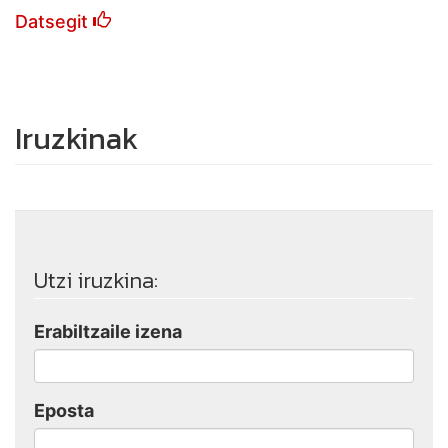
Datsegit
Iruzkinak
Utzi iruzkina:
Erabiltzaile izena
Eposta