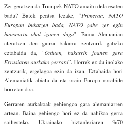
Zer geratzen da Trumpek NATO amaitu dela esaten
badu? Batek pentsa lezake, "
Primeran, NATO
Europan bukatzen bada, NATO gabe zer egin
hausnartu ahal izanen dugu
". Baina Alemanian
ateratzen den gauza bakarra zentzurik gabeko
eztabaida da, "
Orduan, bakarrik joanen gara
Errusiaren aurkako gerrara
”. Horrek ez du inolako
zentzurik, ergelagoa ezin da izan. Eztabaida hori
Alemaniatik abiatu da eta orain Europa norabide
horretan doa.
Gerraren aurkakoak gehiengoa gara alemaniarren
artean. Baina gehiengo hori ez da nahikoa gerra
saihesteko. Ukrainako biztanleriaren %70