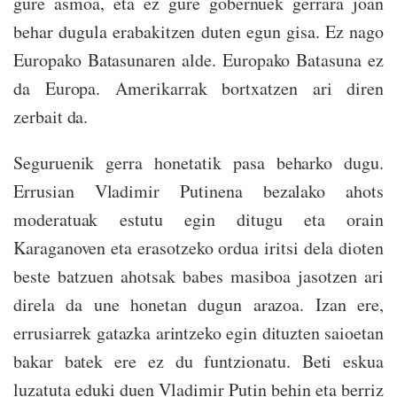
gure asmoa, eta ez gure gobernuek gerrara joan
behar dugula erabakitzen duten egun gisa. Ez nago
Europako Batasunaren alde. Europako Batasuna ez
da Europa. Amerikarrak bortxatzen ari diren
zerbait da.
Seguruenik gerra honetatik pasa beharko dugu.
Errusian Vladimir Putinena bezalako ahots
moderatuak estutu egin ditugu eta orain
Karaganoven eta erasotzeko ordua iritsi dela dioten
beste batzuen ahotsak babes masiboa jasotzen ari
direla da une honetan dugun arazoa. Izan ere,
errusiarrek gatazka arintzeko egin dituzten saioetan
bakar batek ere ez du funtzionatu. Beti eskua
luzatuta eduki duen Vladimir Putin behin eta berriz