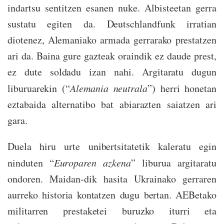
indartsu sentitzen esanen nuke. Albisteetan gerra
sustatu egiten da. Deutschlandfunk irratian
diotenez, Alemaniako armada gerrarako prestatzen
ari da. Baina gure gazteak oraindik ez daude prest,
ez dute soldadu izan nahi. Argitaratu dugun
liburuarekin (“
Alemania neutrala
”) herri honetan
eztabaida alternatibo bat abiarazten saiatzen ari
gara.
Duela hiru urte unibertsitatetik kaleratu egin
ninduten “
Europaren azkena
” liburua argitaratu
ondoren. Maidan-dik hasita Ukrainako gerraren
aurreko historia kontatzen dugu bertan. AEBetako
militarren prestaketei buruzko iturri eta