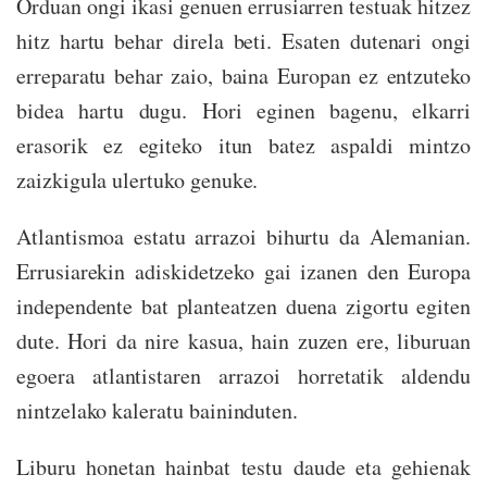
Orduan ongi ikasi genuen errusiarren testuak hitzez
hitz hartu behar direla beti. Esaten dutenari ongi
erreparatu behar zaio, baina Europan ez entzuteko
bidea hartu dugu. Hori eginen bagenu, elkarri
erasorik ez egiteko itun batez aspaldi mintzo
zaizkigula ulertuko genuke.
Atlantismoa estatu arrazoi bihurtu da Alemanian.
Errusiarekin adiskidetzeko gai izanen den Europa
independente bat planteatzen duena zigortu egiten
dute. Hori da nire kasua, hain zuzen ere, liburuan
egoera atlantistaren arrazoi horretatik aldendu
nintzelako kaleratu baininduten.
Liburu honetan hainbat testu daude eta gehienak