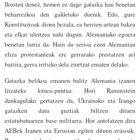
Ikusten denez, hemen ez dago gatazka hau benetan
beharrezkoa den galdetuko duenik. Edo, gure
Konstituzioak dioen bezala, ea herrien artean bakea
eta elkar ulertzea nahi dugun. Alemaniako egoera
benetan larria da. Hain da serioa ezen Alemanian
eliza protestanteak ere gerrarako prestatzen ari
baitira, gerra iritsiko dela ziurtzat ematen delako.
Gatazka belikoa emanen balitz Alemania izanen
litzateke lotura-puntua. Hori Rammstein
daukagulako gertatzen da, Ukrainako eta Irango
gatazken datu guztiak biltzen dituen
estatubatuarren base militarra. Hor antolatzen dira
AEBek Iranen eta Errusian egiten dituen erasoak.