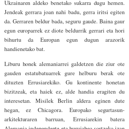
Ukrainaren aldeko benetako sukarra dugu hemen.
Jendeak gerrara joan nahi badu, gerra iritsi egiten
da. Gerraren beldur bada, seguru gaude. Baina gaur
egun europarrek ez diote beldurrik gerrari eta hori
bihurtu da Europan egun dugun arazorik
handienetako bat.
Liburu honek alemaniarrei galdetzen die ziur ote
gauden estatubatuarrek gure helburu berak ote
dituzten Errusiarekiko. Gu kontinente honetan
bizitzeak, eta haiek ez, alde handia eragiten du
interesetan. Misilek Berlin aldera eginen dute
hegan, ez Chicagora. Europako segurtasun-
arkitekturaren barruan, Errusiarekin batera
Alemania independente eta burujabea sortzeko izan