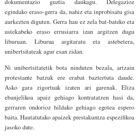
dokumentazio guztia daukagu. Delegazioz
egindako eraso-gerra da, nahiz eta inprobisatu gisa
aurkezten diguten. Gerra hau ez zela bat-bateko eta
ustekabeko eraso errusiarra izan argitzen dugu
liburuan. Liburua argitaratu eta astebetera,
unibertsitateak agur esan zidan.
Ni unibertsitatetik bota ninduten bezala, artzain
protestante batzuk ere erabat baztertuta daude.
Asko gara zigortuak izaten ari garenak. Eliza
ebanjelikoa apaiz gehiago kontratatzen hasi da,
gerraren ondorioz hildako gehiago egotea espero
baita. Hautatutako apaizek prestakuntza espezifikoa
jasoko dute.