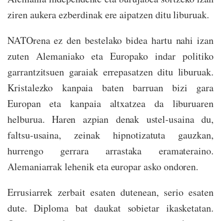
ziren aukera ezberdinak ere aipatzen ditu liburuak.
NATOrena ez den bestelako bidea hartu nahi izan
zuten Alemaniako eta Europako indar politiko
garrantzitsuen garaiak errepasatzen ditu liburuak.
Kristalezko kanpaia baten barruan bizi gara
Europan eta kanpaia altxatzea da liburuaren
helburua. Haren azpian denak ustel-usaina du,
faltsu-usaina, zeinak hipnotizatuta gauzkan,
hurrengo gerrara arrastaka eramateraino.
Alemaniarrak lehenik eta europar asko ondoren.
Errusiarrek zerbait esaten dutenean, serio esaten
dute. Diploma bat daukat sobietar ikasketatan.