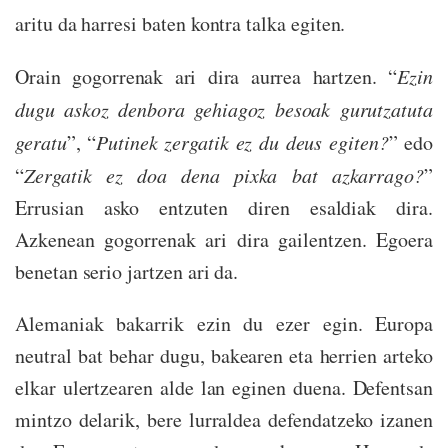
aritu da harresi baten kontra talka egiten.
Orain gogorrenak ari dira aurrea hartzen. “
Ezin
dugu askoz denbora gehiagoz besoak gurutzatuta
geratu
”, “
Putinek zergatik ez du deus egiten?
” edo
“
Zergatik ez doa dena pixka bat azkarrago?
”
Errusian asko entzuten diren esaldiak dira.
Azkenean gogorrenak ari dira gailentzen. Egoera
benetan serio jartzen ari da.
Alemaniak bakarrik ezin du ezer egin. Europa
neutral bat behar dugu, bakearen eta herrien arteko
elkar ulertzearen alde lan eginen duena. Defentsan
mintzo delarik, bere lurraldea defendatzeko izanen