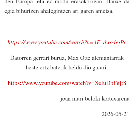
den Europa, eta ez modu erasokorrean. Hauxe da
egia bihurtzen ahalegintzen ari garen ametsa.
https://www.youtube.com/watch?v=3E_dwo4ejPc
Datorren gerrari buruz, Max Otte alemaniarrak
beste ertz batetik heldu dio gaiari:
https://www.youtube.com/watch?v=XeIuDbFgjt8
joan mari beloki kortexarena
2026-05-21