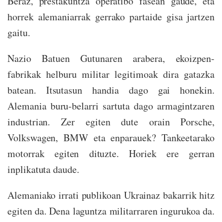
Beraz, prestakuntza operatibo fasean gaude, eta
horrek alemaniarrak gerrako partaide gisa jartzen
gaitu.
Nazio Batuen Gutunaren arabera, ekoizpen-
fabrikak helburu militar legitimoak dira gatazka
batean. Itsutasun handia dago gai honekin.
Alemania buru-belarri sartuta dago armagintzaren
industrian. Zer egiten dute orain Porsche,
Volkswagen, BMW eta enparauek? Tankeetarako
motorrak egiten dituzte. Horiek ere gerran
inplikatuta daude.
Alemaniako irrati publikoan Ukrainaz bakarrik hitz
egiten da. Dena laguntza militarraren ingurukoa da.