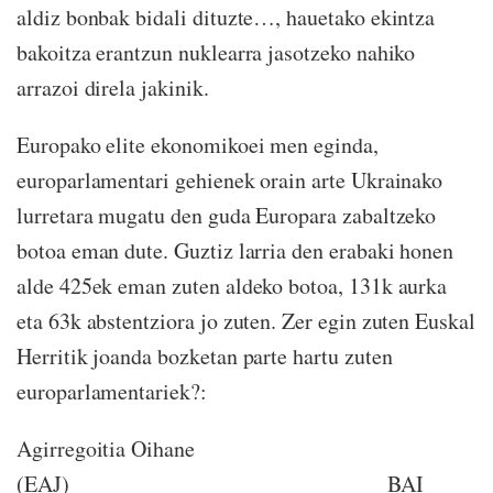
aldiz bonbak bidali dituzte…, hauetako ekintza
bakoitza erantzun nuklearra jasotzeko nahiko
arrazoi direla jakinik.
Europako elite ekonomikoei men eginda,
europarlamentari gehienek orain arte Ukrainako
lurretara mugatu den guda Europara zabaltzeko
botoa eman dute. Guztiz larria den erabaki honen
alde 425ek eman zuten aldeko botoa, 131k aurka
eta 63k abstentziora jo zuten. Zer egin zuten Euskal
Herritik joanda bozketan parte hartu zuten
europarlamentariek?:
Agirregoitia Oihane
(EAJ) BAI