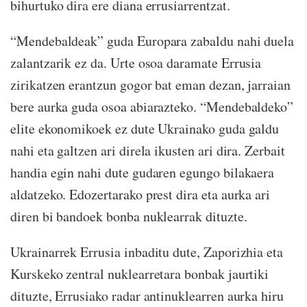
bihurtuko dira ere diana errusiarrentzat.
“Mendebaldeak” guda Europara zabaldu nahi duela
zalantzarik ez da. Urte osoa daramate Errusia
zirikatzen erantzun gogor bat eman dezan, jarraian
bere aurka guda osoa abiarazteko. “Mendebaldeko”
elite ekonomikoek ez dute Ukrainako guda galdu
nahi eta galtzen ari direla ikusten ari dira. Zerbait
handia egin nahi dute gudaren egungo bilakaera
aldatzeko. Edozertarako prest dira eta aurka ari
diren bi bandoek bonba nuklearrak dituzte.
Ukrainarrek Errusia inbaditu dute, Zaporizhia eta
Kurskeko zentral nuklearretara bonbak jaurtiki
dituzte, Errusiako radar antinuklearren aurka hiru