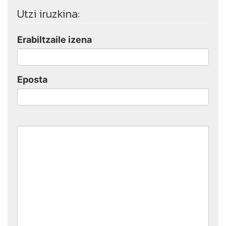
Utzi iruzkina:
Erabiltzaile izena
Eposta