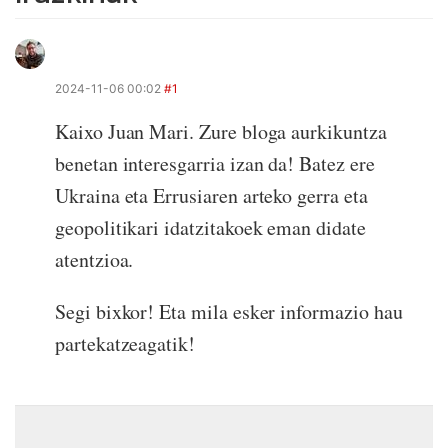
2024-11-06 00:02
#1
Kaixo Juan Mari. Zure bloga aurkikuntza
benetan interesgarria izan da! Batez ere
Ukraina eta Errusiaren arteko gerra eta
geopolitikari idatzitakoek eman didate
atentzioa.
Segi bixkor! Eta mila esker informazio hau
partekatzeagatik!