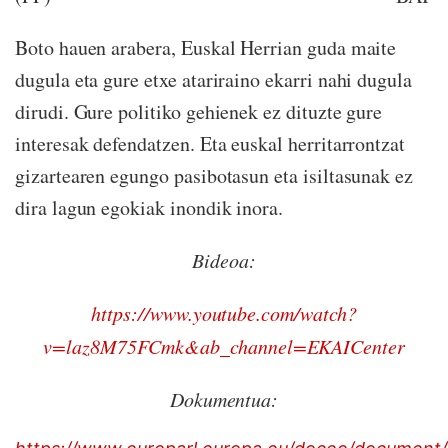
Boto hauen arabera, Euskal Herrian guda maite
dugula eta gure etxe atariraino ekarri nahi dugula
dirudi. Gure politiko gehienek ez dituzte gure
interesak defendatzen. Eta euskal herritarrontzat
gizartearen egungo pasibotasun eta isiltasunak ez
dira lagun egokiak inondik inora.
Bideoa:
https://www.youtube.com/watch?
v=laz8M75FCmk&ab_channel=EKAICenter
Dokumentua: