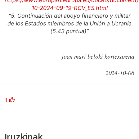
https://www.europarl.europa.eu/doceo/document
10-2024-09-19-RCV_ES.html
“5. Continuación del apoyo financiero y militar
de los Estados miembros de la Unión a Ucrania
(5.43 puntua)”
joan mari beloki kortexarena
2024-10-06
1
Iruzkinak