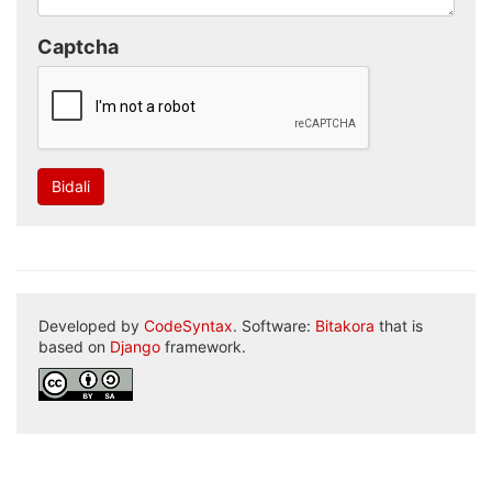
Captcha
Bidali
Developed by
CodeSyntax
. Software:
Bitakora
that is
based on
Django
framework.