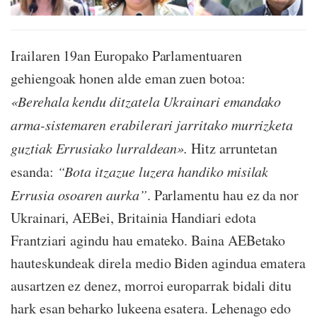
Irailaren 19an Europako Parlamentuaren
gehiengoak honen alde eman zuen botoa:
«Berehala kendu ditzatela Ukrainari emandako
arma-sistemaren erabilerari jarritako murrizketa
guztiak Errusiako lurraldean».
Hitz arruntetan
esanda:
“Bota itzazue luzera handiko misilak
Errusia osoaren aurka”
. Parlamentu hau ez da nor
Ukrainari, AEBei, Britainia Handiari edota
Frantziari agindu hau emateko. Baina AEBetako
hauteskundeak direla medio Biden agindua ematera
ausartzen ez denez, morroi europarrak bidali ditu
hark esan beharko lukeena esatera. Lehenago edo