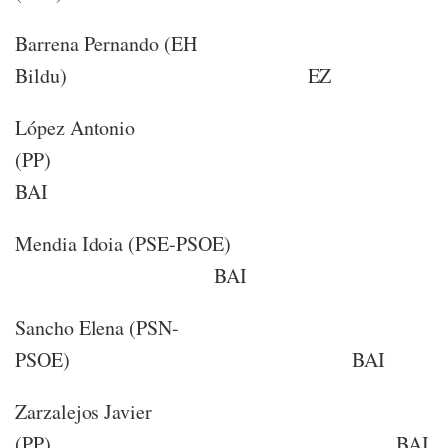
Barrena Pernando (EH
Bildu) EZ
López Antonio
(PP)
BAI
Mendia Idoia (PSE-PSOE)
BAI
Sancho Elena (PSN-
PSOE) BAI
Zarzalejos Javier
(PP) BAI