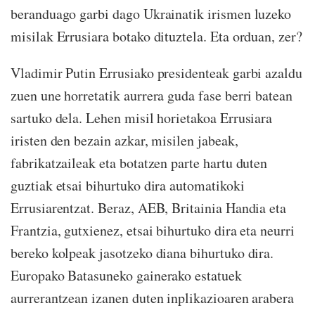
beranduago garbi dago Ukrainatik irismen luzeko
misilak Errusiara botako dituztela. Eta orduan, zer?
Vladimir Putin Errusiako presidenteak garbi azaldu
zuen une horretatik aurrera guda fase berri batean
sartuko dela. Lehen misil horietakoa Errusiara
iristen den bezain azkar, misilen jabeak,
fabrikatzaileak eta botatzen parte hartu duten
guztiak etsai bihurtuko dira automatikoki
Errusiarentzat. Beraz, AEB, Britainia Handia eta
Frantzia, gutxienez, etsai bihurtuko dira eta neurri
bereko kolpeak jasotzeko diana bihurtuko dira.
Europako Batasuneko gainerako estatuek
aurrerantzean izanen duten inplikazioaren arabera