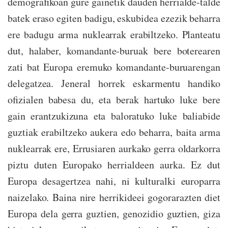
demografikoan gure gainetik dauden herrialde-talde
batek eraso egiten badigu, eskubidea ezezik beharra
ere badugu arma nuklearrak erabiltzeko. Planteatu
dut, halaber, komandante-buruak bere boterearen
zati bat Europa eremuko komandante-buruarengan
delegatzea. Jeneral horrek eskarmentu handiko
ofizialen babesa du, eta berak hartuko luke bere
gain erantzukizuna eta baloratuko luke baliabide
guztiak erabiltzeko aukera edo beharra, baita arma
nuklearrak ere, Errusiaren aurkako gerra oldarkorra
piztu duten Europako herrialdeen aurka. Ez dut
Europa desagertzea nahi, ni kulturalki europarra
naizelako. Baina nire herrikideei gogorarazten diet
Europa dela gerra guztien, genozidio guztien, giza