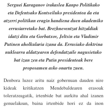
Serguei Karaganov irakaslea Kanpo Politikako
eta Defentsako Kontseiluko presidentea da eta
atzerri politikan eragin handiena duen akademiko
errusiarretako bat. Brezhneventzat hitzaldiak
idatzi ditu eta Gorbatxov, Jeltsin eta Vladimir
Putinen aholkularia izana da. Errusiako doktrina
nuklearra aldatzearen defendatzaile nagusietako
bat izan zen eta Putin presidenteak bere
proposamen asko onartu zuen.
Denbora luzez aritu naiz gobernuan dauden nire
kideak kritikatzen Mendebaldearen erasoak
toleratzeagatik, irtenbide bat aurkitu ahal izanen
genuelakoan, baina irtenbide hori ez da inon