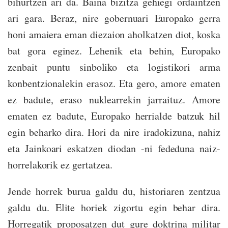
bihurtzen ari da. Baina bizitza gehiegi ordaintzen
ari gara. Beraz, nire gobernuari Europako gerra
honi amaiera eman diezaion aholkatzen diot, koska
bat gora eginez. Lehenik eta behin, Europako
zenbait puntu sinboliko eta logistikori arma
konbentzionalekin erasoz. Eta gero, amore ematen
ez badute, eraso nuklearrekin jarraituz. Amore
ematen ez badute, Europako herrialde batzuk hil
egin beharko dira. Hori da nire iradokizuna, nahiz
eta Jainkoari eskatzen diodan -ni fededuna naiz-
horrelakorik ez gertatzea.
Jende horrek burua galdu du, historiaren zentzua
galdu du. Elite horiek zigortu egin behar dira.
Horregatik proposatzen dut gure doktrina militar