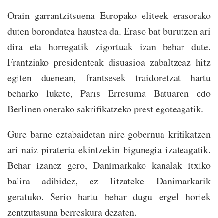
Orain garrantzitsuena Europako eliteek erasorako
duten borondatea haustea da. Eraso bat burutzen ari
dira eta horregatik zigortuak izan behar dute.
Frantziako presidenteak disuasioa zabaltzeaz hitz
egiten duenean, frantsesek traidoretzat hartu
beharko lukete, Paris Erresuma Batuaren edo
Berlinen onerako sakrifikatzeko prest egoteagatik.
Gure barne eztabaidetan nire gobernua kritikatzen
ari naiz pirateria ekintzekin bigunegia izateagatik.
Behar izanez gero, Danimarkako kanalak itxiko
balira adibidez, ez litzateke Danimarkarik
geratuko. Serio hartu behar dugu ergel horiek
zentzutasuna berreskura dezaten.