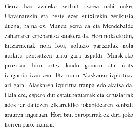
Gerra hau azaleko zerbait izatea nahi nuke,
Ukrainarekin eta beste ezer gutxirekin zerikusia
duena, baina ez. Mundu gerra da eta Mendebalde
zaharraren errebantxa saiakera da. Hori nola ekidin,
hitzarmenak nola lotu, soluzio partzialak nola
aurkitu pentsatzen aritu gara aspaldi. Minsk-eko
prozesua hiru urtez landu genuen eta akats
izugarria izan zen. Eta orain Alaskaren izpirituaz
ari gara. Alaskaren izpiritua tranpa edo akatsa da.
Hala ere, espero dut estatubatuarrak eta errusiarrak
ados jar daitezen elkarrekiko jokabidearen zenbait
arauren inguruan. Hori bai, europarrak ez dira joko
horren parte izanen.