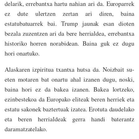
delarik, errebantxa hartu nahian ari da. Europarrek
ez dute ulertzen zertan ari diren, baina
estatubatuarrek bai. Trump jaunak esan dioten
bezala zuzentzen ari da bere herrialdea, errebantxa
historiko horren norabidean. Baina guk ez dugu
hori onartuko.
Alaskaren izpiritua txantxa hutsa da. Noizbait su-
eten motaren bat onartu ahal izanen dugu, noski,
baina hori ez da bakea izanen. Bakea lortzeko,
ezinbestekoa da Europako eliteak beren herriek eta
estatu sakonek baztertuak izatea. Erotuta daudelako
eta beren herrialdeak gerra handi baterantz
daramatzatelako.