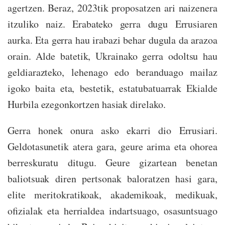
agertzen. Beraz, 2023tik proposatzen ari naizenera
itzuliko naiz. Erabateko gerra dugu Errusiaren
aurka. Eta gerra hau irabazi behar dugula da arazoa
orain. Alde batetik, Ukrainako gerra odoltsu hau
geldiarazteko, lehenago edo beranduago mailaz
igoko baita eta, bestetik, estatubatuarrak Ekialde
Hurbila ezegonkortzen hasiak direlako.
Gerra honek onura asko ekarri dio Errusiari.
Geldotasunetik atera gara, geure arima eta ohorea
berreskuratu ditugu. Geure gizartean benetan
baliotsuak diren pertsonak baloratzen hasi gara,
elite meritokratikoak, akademikoak, medikuak,
ofizialak eta herrialdea indartsuago, osasuntsuago