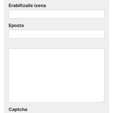
Erabiltzaile izena
Eposta
Captcha