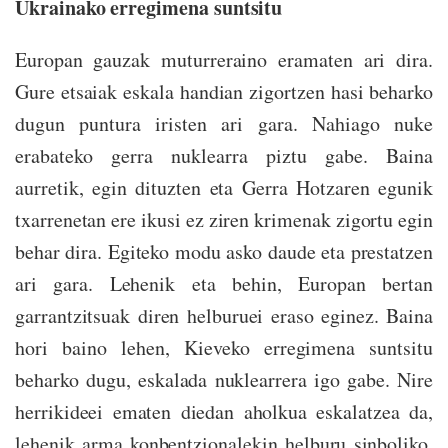
Ukrainako erregimena suntsitu
Europan gauzak muturreraino eramaten ari dira.
Gure etsaiak eskala handian zigortzen hasi beharko
dugun puntura iristen ari gara. Nahiago nuke
erabateko gerra nuklearra piztu gabe. Baina
aurretik, egin dituzten eta Gerra Hotzaren egunik
txarrenetan ere ikusi ez ziren krimenak zigortu egin
behar dira. Egiteko modu asko daude eta prestatzen
ari gara. Lehenik eta behin, Europan bertan
garrantzitsuak diren helburuei eraso eginez. Baina
hori baino lehen, Kieveko erregimena suntsitu
beharko dugu, eskalada nuklearrera igo gabe. Nire
herrikideei ematen diedan aholkua eskalatzea da,
lehenik arma konbentzionalekin helburu sinboliko,