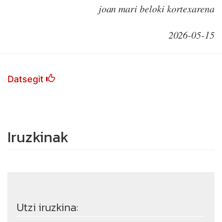
joan mari beloki kortexarena
2026-05-15
Datsegit
Iruzkinak
Utzi iruzkina: