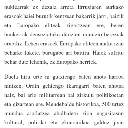
nuklearrak ez dezala arreta Errusiaren aurkako
erasoak haiei burutik kentzean bakarrik jarri, baizik
eta Europako eliteak zigortzean ere, beren
bunkerrak deuseztatuko dituzten munizio bereziak
erabiliz. Lehen erasoek Europako eliteen aurka izan
beharko lukete, burugabe ari baitira. Haiek sufritu
behar dute lehenik, ez Europako herriek.
Duela hiru urte ni gutxiengo baten ahots harroa
nintzen. Orain gehiengo ikaragarri baten ahotsa
naiz, bai arlo militarrean bai zirkulu politikoetan
eta gizartean ere. Mendebalde historikoa, 500 urtez
mundua arpilatzea ahalbidetu zion nagusitasun
kultural, politiko eta ekonomikoa galduz joan