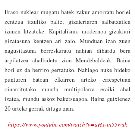
Eraso nuklear mugatu batek zakur amorratu horiei
zentzua itzuliko balie, gizateriaren salbatzailea
izanen litzateke. Kapitalismo modernoa gizakiari
gizatasuna kentzen ari zaio. Munduan izan zuen
nagusitasuna berreskuratu nahian dihardu bera
arpilatzea ahalbidetu zion Mendebaldeak. Baina
hori ez da berriro gertatuko. Nahiago nuke bideko
punturen batean elkarren arteko errespetuan
oinarritutako mundu multipolarra eraiki ahal
izatea, mundu askoz baketsuagoa. Baina gutxienez
20 urteko gerrak ditugu zain.
https://www.youtube.com/watch?v=aHx-in55wuk