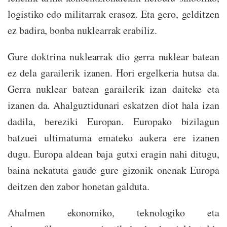
logistiko edo militarrak erasoz. Eta gero, gelditzen
ez badira, bonba nuklearrak erabiliz.
Gure doktrina nuklearrak dio gerra nuklear batean
ez dela garailerik izanen. Hori ergelkeria hutsa da.
Gerra nuklear batean garailerik izan daiteke eta
izanen da. Ahalguztidunari eskatzen diot hala izan
dadila, bereziki Europan. Europako bizilagun
batzuei ultimatuma emateko aukera ere izanen
dugu. Europa aldean baja gutxi eragin nahi ditugu,
baina nekatuta gaude gure gizonik onenak Europa
deitzen den zabor honetan galduta.
Ahalmen ekonomiko, teknologiko eta