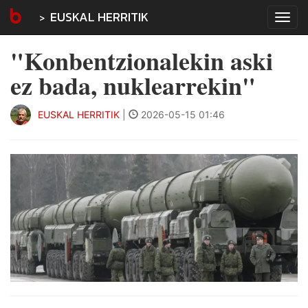
EUSKAL HERRITIK
Tog
navi
"Konbentzionalekin aski
ez bada, nuklearrekin"
EUSKAL HERRITIK
|
2026-05-15 01:46