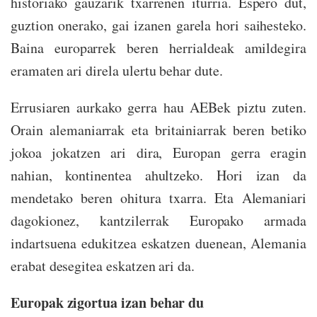
historiako gauzarik txarrenen iturria. Espero dut,
guztion onerako, gai izanen garela hori saihesteko.
Baina europarrek beren herrialdeak amildegira
eramaten ari direla ulertu behar dute.
Errusiaren aurkako gerra hau AEBek piztu zuten.
Orain alemaniarrak eta britainiarrak beren betiko
jokoa jokatzen ari dira, Europan gerra eragin
nahian, kontinentea ahultzeko. Hori izan da
mendetako beren ohitura txarra. Eta Alemaniari
dagokionez, kantzilerrak Europako armada
indartsuena edukitzea eskatzen duenean, Alemania
erabat desegitea eskatzen ari da.
Europak zigortua izan behar du