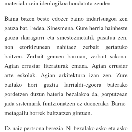
materiala zein ideologikoa hondatuta zeuden.
Baina bazen beste edozer baino indartsuagoa zen
gauza bat. Fedea. Sinesmena. Gure herria hainbeste
gauza ikaragarri eta sinestezinetatik pasatua zen,
non etorkizunean nahitaez zerbait gertatuko
baitzen. Zerbait genuen barruan, zerbait sakona.
Agian errusiar literaturak emana. Agian errusiar
arte eskolak. Agian arkitektura izan zen. Zure
baitako hori guztia larrialdi-egoera baterako
gordetzen duzun bateria bezalakoa da, gorputzean
jada sistemarik funtzionatzen ez duenerako. Barne-
metagailu horrek bultzatzen gintuen.
Ez naiz pertsona berezia. Ni bezalako asko eta asko