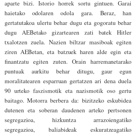
aparte bizi. Istorio horrek sortu gintuen. Garai
haietako odolaren odola gara. Beraz, han
gertatutakoa ulertu behar dugu eta gogoratu behar
dugu AEBetako gizartearen zati batek Hitler
txalotzen zuela. Nazien biltzar masiboak egiten
ziren AEBetan, eta batzuek haren alde egin eta
finantzatu egiten zuten. Orain harremanetarako
puntuak aurkitu behar ditugu, gaur egun
moralitatearen esparruan gertatzen ari dena duela
90 urteko faszismotik eta nazismotik oso gertu
baitago. Motorra berbera da: bizitzeko eskubidea
dutenen eta soberan daudenen arteko pertsonen
segregazioa, hizkuntza arrazoiengatiko
segregazioa, baliabideak eskuratzeagatiko