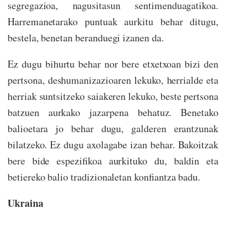
segregazioa, nagusitasun sentimenduagatikoa.
Harremanetarako puntuak aurkitu behar ditugu,
bestela, benetan beranduegi izanen da.
Ez dugu bihurtu behar nor bere etxetxoan bizi den
pertsona, deshumanizazioaren lekuko, herrialde eta
herriak suntsitzeko saiakeren lekuko, beste pertsona
batzuen aurkako jazarpena behatuz. Benetako
balioetara jo behar dugu, galderen erantzunak
bilatzeko. Ez dugu axolagabe izan behar. Bakoitzak
bere bide espezifikoa aurkituko du, baldin eta
betiereko balio tradizionaletan konfiantza badu.
Ukraina