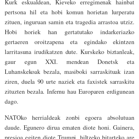
Kurk eskualdean, Kieveko erregimenak hainbat
pertsona hil eta hobi komun horietan lurperatu
zituen, inguruan samin eta tragedia arrastoa utziz.
Hobi horiek han gertatutako indarkeriazko
gertaeren oroitzapena eta egindako ekintzen
larritasuna irudikatzen dute. Kurskeko biztanleak,
gaur egun XXI. mendean Donetsk eta
Luhanskekoak bezala, masiboki sarraskituak izan
ziren, duela 90 urte naziek eta faxistek sarraskitu
zituzten bezala. Infernu hau Europaren erdigunean
dago.
NATOko herrialdeak zonbi egoera absolutuan
daude. Egunero dirua ematen diote honi. Gainera,
presioa egiten diote Trumpi, hiltzeko bitarteko are