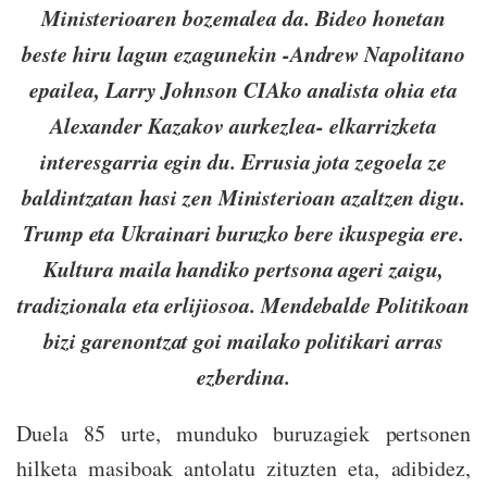
Ministerioaren bozemalea da. Bideo honetan
beste hiru lagun ezagunekin -Andrew Napolitano
epailea, Larry Johnson CIAko analista ohia eta
Alexander Kazakov aurkezlea- elkarrizketa
interesgarria egin du. Errusia jota zegoela ze
baldintzatan hasi zen Ministerioan azaltzen digu.
Trump eta Ukrainari buruzko bere ikuspegia ere.
Kultura maila handiko pertsona ageri zaigu,
tradizionala eta erlijiosoa. Mendebalde Politikoan
bizi garenontzat goi mailako politikari arras
ezberdina.
Duela 85 urte, munduko buruzagiek pertsonen
hilketa masiboak antolatu zituzten eta, adibidez,