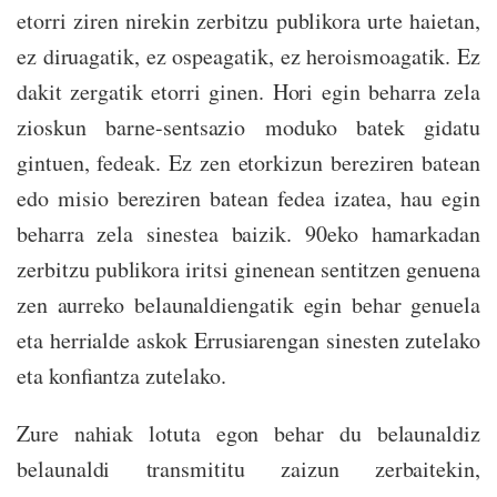
etorri ziren nirekin zerbitzu publikora urte haietan,
ez diruagatik, ez ospeagatik, ez heroismoagatik. Ez
dakit zergatik etorri ginen. Hori egin beharra zela
zioskun barne-sentsazio moduko batek gidatu
gintuen, fedeak. Ez zen etorkizun bereziren batean
edo misio bereziren batean fedea izatea, hau egin
beharra zela sinestea baizik. 90eko hamarkadan
zerbitzu publikora iritsi ginenean sentitzen genuena
zen aurreko belaunaldiengatik egin behar genuela
eta herrialde askok Errusiarengan sinesten zutelako
eta konfiantza zutelako.
Zure nahiak lotuta egon behar du belaunaldiz
belaunaldi transmititu zaizun zerbaitekin,