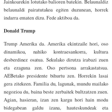
Jainkoarekin lotutako balioren batekin. Belaunaldiz
belaunaldi pairatutakoa egiten duzunean, horrek
indarra ematen dizu. Fede aktiboa da.
Donald Trump
Trump Amerika da. Amerika ekintzaile hori, oso
dinamikoa, nahiko kontraesankorra, kultura
desberdinez osatua. Sekulako dirutza irabazi zuen
eta ezaguna zen. Oso pertsona arrakastatsua.
AEBetako presidente bihurtu zen. Horrekin lasai
gera zitekeen. Familia du, lagunak, mundu mailako
negozioa du, baina beste zerbaitek bultzatzen zuen.
Agian, hasieran, izan zen kargu hori hain modu
bidegabean galdu izana, hauteskundeak eta