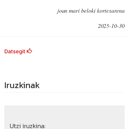
joan mari beloki kortexarena
2025-10-30
Datsegit
Iruzkinak
Utzi iruzkina: