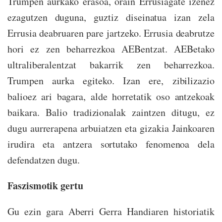
Trumpen aurkako erasoa, orain Errusiagate izenez
ezagutzen duguna, guztiz diseinatua izan zela
Errusia deabruaren pare jartzeko. Errusia deabrutze
hori ez zen beharrezkoa AEBentzat. AEBetako
ultraliberalentzat bakarrik zen beharrezkoa.
Trumpen aurka egiteko. Izan ere, zibilizazio
balioez ari bagara, alde horretatik oso antzekoak
baikara. Balio tradizionalak zaintzen ditugu, ez
dugu aurrerapena arbuiatzen eta gizakia Jainkoaren
irudira eta antzera sortutako fenomenoa dela
defendatzen dugu.
Faszismotik gertu
Gu ezin gara Aberri Gerra Handiaren historiatik