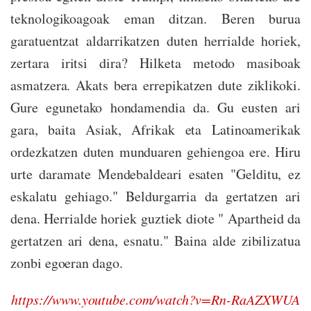
teknologikoagoak eman ditzan. Beren burua
garatuentzat aldarrikatzen duten herrialde horiek,
zertara iritsi dira? Hilketa metodo masiboak
asmatzera. Akats bera errepikatzen dute ziklikoki.
Gure egunetako hondamendia da. Gu eusten ari
gara, baita Asiak, Afrikak eta Latinoamerikak
ordezkatzen duten munduaren gehiengoa ere. Hiru
urte daramate Mendebaldeari esaten "Gelditu, ez
eskalatu gehiago." Beldurgarria da gertatzen ari
dena. Herrialde horiek guztiek diote " Apartheid da
gertatzen ari dena, esnatu." Baina alde zibilizatua
zonbi egoeran dago.
https://www.youtube.com/watch?v=Rn-RaAZXWUA