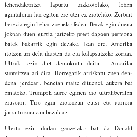
lehendakaritza lapurtu zizkiotelako, lehen
agintaldian lan egiten ere utzi ez ziotelako. Zerbait
berezia egin behar zueneko fedea. Berak egin duena
jokoan duen guztia jartzeko prest dagoen pertsona
batek bakarrik egin dezake. Izan ere, Amerika
itotzen ari dela ikusten du eta kolapsatzeko zorian.
Ultrak -ezin diet demokrata deitu - Amerika
suntsitzen ari dira. Horregatik arriskatu zuen den-
dena, jendeari, benetan maite dituenei, aukera bat
emateko. Trumpek aurre eginen dio ultraliberalen
erasoari. Tiro egin ziotenean eutsi eta aurrera
jarraitu zuenean bezalaxe
Ulertu ezin dudan gauzetako bat da Donald