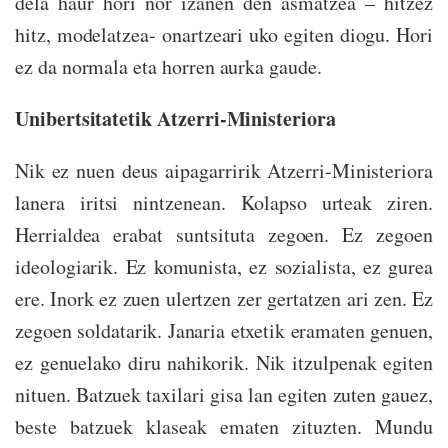
dela haur hori nor izanen den asmatzea – hitzez
hitz, modelatzea- onartzeari uko egiten diogu. Hori
ez da normala eta horren aurka gaude.
Unibertsitatetik Atzerri-Ministeriora
Nik ez nuen deus aipagarririk Atzerri-Ministeriora
lanera iritsi nintzenean. Kolapso urteak ziren.
Herrialdea erabat suntsituta zegoen. Ez zegoen
ideologiarik. Ez komunista, ez sozialista, ez gurea
ere. Inork ez zuen ulertzen zer gertatzen ari zen. Ez
zegoen soldatarik. Janaria etxetik eramaten genuen,
ez genuelako diru nahikorik. Nik itzulpenak egiten
nituen. Batzuek taxilari gisa lan egiten zuten gauez,
beste batzuek klaseak ematen zituzten. Mundu