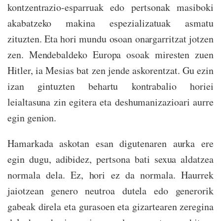
kontzentrazio-esparruak edo pertsonak masiboki
akabatzeko makina espezializatuak asmatu
zituzten. Eta hori mundu osoan onargarritzat jotzen
zen. Mendebaldeko Europa osoak miresten zuen
Hitler, ia Mesias bat zen jende askorentzat. Gu ezin
izan gintuzten behartu kontrabalio horiei
leialtasuna zin egitera eta deshumanizazioari aurre
egin genion.
Hamarkada askotan esan digutenaren aurka ere
egin dugu, adibidez, pertsona bati sexua aldatzea
normala dela. Ez, hori ez da normala. Haurrek
jaiotzean genero neutroa dutela edo generorik
gabeak direla eta gurasoen eta gizartearen zeregina