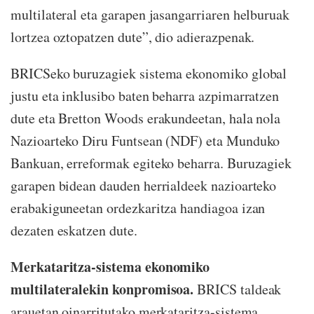
multilateral eta garapen jasangarriaren helburuak
lortzea oztopatzen dute”, dio adierazpenak.
BRICSeko buruzagiek sistema ekonomiko global
justu eta inklusibo baten beharra azpimarratzen
dute eta Bretton Woods erakundeetan, hala nola
Nazioarteko Diru Funtsean (NDF) eta Munduko
Bankuan, erreformak egiteko beharra. Buruzagiek
garapen bidean dauden herrialdeek nazioarteko
erabakiguneetan ordezkaritza handiagoa izan
dezaten eskatzen dute.
Merkataritza-sistema ekonomiko
multilateralekin konpromisoa.
BRICS taldeak
arauetan oinarritutako merkataritza-sistema