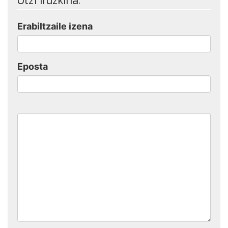
Utzi iruzkina:
Erabiltzaile izena
Eposta