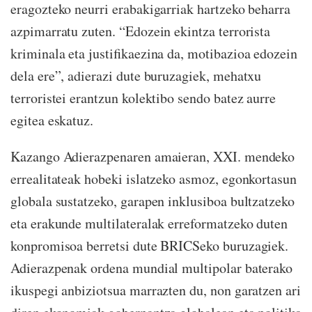
eragozteko neurri erabakigarriak hartzeko beharra
azpimarratu zuten. “Edozein ekintza terrorista
kriminala eta justifikaezina da, motibazioa edozein
dela ere”, adierazi dute buruzagiek, mehatxu
terroristei erantzun kolektibo sendo batez aurre
egitea eskatuz.
Kazango Adierazpenaren amaieran, XXI. mendeko
errealitateak hobeki islatzeko asmoz, egonkortasun
globala sustatzeko, garapen inklusiboa bultzatzeko
eta erakunde multilateralak erreformatzeko duten
konpromisoa berretsi dute BRICSeko buruzagiek.
Adierazpenak ordena mundial multipolar baterako
ikuspegi anbiziotsua marrazten du, non garatzen ari