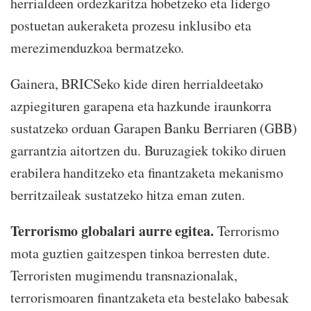
herrialdeen ordezkaritza hobetzeko eta lidergo
postuetan aukeraketa prozesu inklusibo eta
merezimenduzkoa bermatzeko.
Gainera, BRICSeko kide diren herrialdeetako
azpiegituren garapena eta hazkunde iraunkorra
sustatzeko orduan Garapen Banku Berriaren (GBB)
garrantzia aitortzen du. Buruzagiek tokiko diruen
erabilera handitzeko eta finantzaketa mekanismo
berritzaileak sustatzeko hitza eman zuten.
Terrorismo globalari aurre egitea.
Terrorismo
mota guztien gaitzespen tinkoa berresten dute.
Terroristen mugimendu transnazionalak,
terrorismoaren finantzaketa eta bestelako babesak