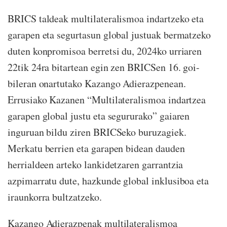
BRICS taldeak multilateralismoa indartzeko eta
garapen eta segurtasun global justuak bermatzeko
duten konpromisoa berretsi du, 2024ko urriaren
22tik 24ra bitartean egin zen BRICSen 16. goi-
bileran onartutako Kazango Adierazpenean.
Errusiako Kazanen “Multilateralismoa indartzea
garapen global justu eta segururako” gaiaren
inguruan bildu ziren BRICSeko buruzagiek.
Merkatu berrien eta garapen bidean dauden
herrialdeen arteko lankidetzaren garrantzia
azpimarratu dute, hazkunde global inklusiboa eta
iraunkorra bultzatzeko.
Kazango Adierazpenak multilateralismoa