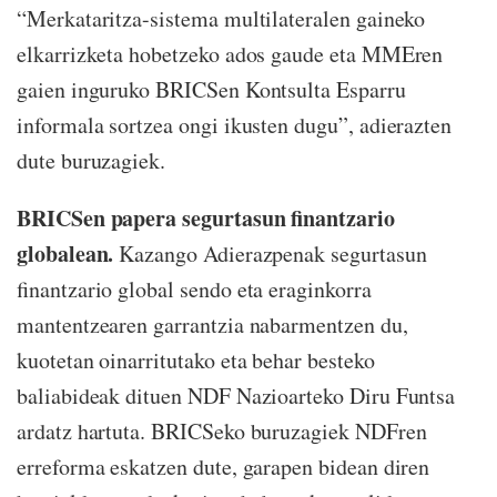
“Merkataritza-sistema multilateralen gaineko
elkarrizketa hobetzeko ados gaude eta MMEren
gaien inguruko BRICSen Kontsulta Esparru
informala sortzea ongi ikusten dugu”, adierazten
dute buruzagiek.
BRICSen papera segurtasun finantzario
globalean.
Kazango Adierazpenak segurtasun
finantzario global sendo eta eraginkorra
mantentzearen garrantzia nabarmentzen du,
kuotetan oinarritutako eta behar besteko
baliabideak dituen NDF Nazioarteko Diru Funtsa
ardatz hartuta. BRICSeko buruzagiek NDFren
erreforma eskatzen dute, garapen bidean diren