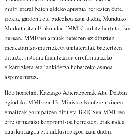
multilateral baten aldeko apustua berresten dute,
irekia, gardena eta bidezkoa izan dadin, Munduko
Merkataritza Erakundea (MME) ardatz hartuta. Era
berean, MMEren arauak betetzen ez dituzten
merkataritza-murrizketa unilateralak baztertzen
dituzte, sistema finantzarioa erreformatzeko
elkarrizketa eta lankidetza hobetzeko asmoa
azpimarratuz.
Ildo horretan, Kazango Adierazpenak Abu Dhabin
egindako MMEren 13. Ministro Konferentziaren
emaitzak goraipatzen ditu eta BRICSen MMEren
erreformarako konpromisoa berresten, erakundea
hauskaitzagoa eta inklusiboagoa izan dadin.