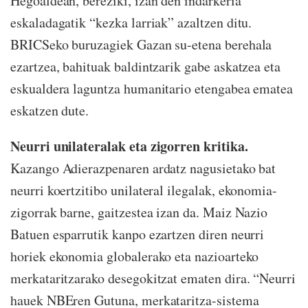
Hegoaldean, bereziki, izan den indarkeria
eskaladagatik “kezka larriak” azaltzen ditu.
BRICSeko buruzagiek Gazan su-etena berehala
ezartzea, bahituak baldintzarik gabe askatzea eta
eskualdera laguntza humanitario etengabea ematea
eskatzen dute.
Neurri unilateralak eta zigorren kritika.
Kazango Adierazpenaren ardatz nagusietako bat
neurri koertzitibo unilateral ilegalak, ekonomia-
zigorrak barne, gaitzestea izan da. Maiz Nazio
Batuen esparrutik kanpo ezartzen diren neurri
horiek ekonomia globalerako eta nazioarteko
merkataritzarako desegokitzat ematen dira. “Neurri
hauek NBEren Gutuna, merkataritza-sistema