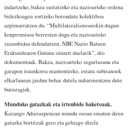
indartzeko, bakea sustatzeko eta nazioarteko ordena
bidezkoagoa sortzeko borondate kolektiboa
azpimarratzen du. “Multilateralismoarekin dugun
konpromisoa berresten dugu eta nazioarteko
zuzenbidea defendatzen, NBE Nazio Batuen
Erakundearen Gutuna oinarri duelarik”, dio
dokumentuak. Bakea, nazioarteko segurtasuna eta
garapen iraunkorra mantentzeko, estatu subiranoek
elkarlanean jardun behar dutela nabarmentzen dute
buruzagiek.
Munduko gatazkak eta irtenbide baketsuak.
Kazango Adierazpenean mundu osoan ematen diren
gatazka bortitzak gero eta gehiago direla