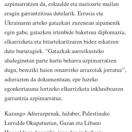
azpimarratzen da, eskualde eta nazioarte mailan
eragin garrantzitsua dutelarik. Errusia eta
Ukrainaren arteko gatazkari zuzenean aipamenik
egin gabe, gatazken irtenbide baketsua diplomazia,
elkarrizketa eta bitartekaritzaren bidez eskatzen
dute buruzagiek. “Gatazkak aurreikusteko
ahaleginetan parte hartu beharra azpimarratzen
dugu, bereziki haien oinarrizko arrazoiak jorratuz”,
adierazten da dokumentuan, epe luzeko
egonkortasuna lortzeko elkarrizketa inklusiboaren
garrantzia azpimarratuz.
Kazango Adierazpenak, halaber, Palestinako
Lurralde Okupatuetan, Gazan eta Libano