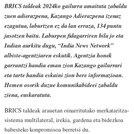
BRICS taldeak 2024ko gailurra amaituta zabaldu
zuen adierazpena, Kazango Adierazpena izenaz
ezagutua, laburtzen ez da lan erraza, 134 puntu
jasotzen baitu. Laburpen fidagarriren bila jo eta
Indian aurkitu dugu, “India News Network”
albiste-agentziaren eskutik. Agentzia honek
garrantzi handia eman zion Kazango gailurrari
eta tarte handia eskaini zion bere informazioan.
Hemen osorik duzue komunikabideei zabaldu
ziena, euskaratuta.
BRICS taldeak arauetan oinarritutako merkataritza-
sistema multilateral, irekia, gardena eta bidezkoa
babesteko konpromisoa berretsi du.