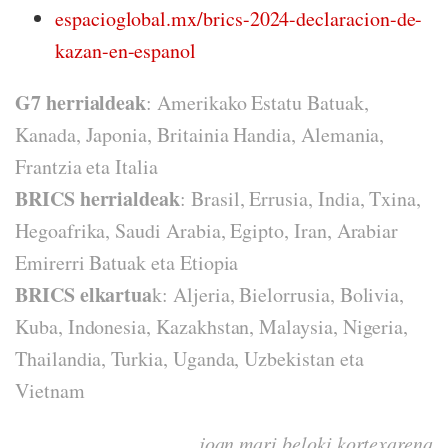
espacioglobal.mx/brics-2024-declaracion-de-
kazan-en-espanol
G7 herrialdeak
: Amerikako Estatu Batuak,
Kanada, Japonia, Britainia Handia, Alemania,
Frantzia eta Italia
BRICS herrialdeak
: Brasil, Errusia, India, Txina,
Hegoafrika, Saudi Arabia, Egipto, Iran, Arabiar
Emirerri Batuak eta Etiopia
BRICS elkartua
k: Aljeria, Bielorrusia, Bolivia,
Kuba, Indonesia, Kazakhstan, Malaysia, Nigeria,
Thailandia, Turkia, Uganda, Uzbekistan eta
Vietnam
joan mari beloki kortexarena