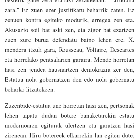
zara." Ez zuen ezer justifikatu beharrik zaten. Ez
zenuen kontra egiteko modurik, erregea zen eta.
Akusazio soil bat aski zen, eta zigor bat ezartzen
zuen zure burua defendatu baino lehen ere. X.
mendera itzuli gara, Rousseau, Voltaire, Descartes
eta horrelako pentsalarien garaira. Mende horretan
hasi zen jendea hausnartzen demokrazia zer den,
Estatua nola gobernatzen den edo nola gobernatu
beharko litzatekeen.
Zuzenbide-estatua une horretan hasi zen, pertsonak
lehen aipatu dudan botere banaketarekin estatu
modernoaren egiturak ulertzen eta garatzen hasi
zirenean. Hiru botereek elkarrekin lan egiten dute,