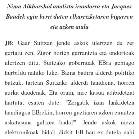
Nima Alkhorshid analista irandarra eta Jacques
Baudek egin berri duten elkarrizketaren bigarren
eta azken atala
JB
: Gaur Suitzan jende askok ulertzen du zer
gertatu zen. Zigor horien garrantzia eta ondorioak
ulertzen ditu. Suitzako gobernuak EBra gehiago
hurbildu nahiko luke. Baina badira alderdi politiko
batzuk, tartean Suitzako alderdi handiena, horren
aurka daudenak. Eta orain, nire kasua adibidetzat
hartuta, esaten dute: "Zergatik izan lankidetza
handiagoa EBrekin, horren guztiaren azken emaitza
askatasuna galtzea bada?". Jende askok mezu
elektronikoak bidali dizkit EB hau ez dutela nahi