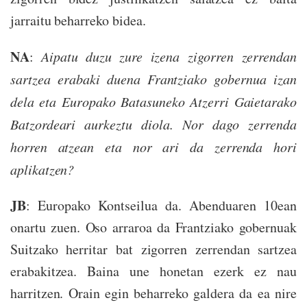
jarraitu beharreko bidea.
NA
:
Aipatu duzu zure izena zigorren zerrendan
sartzea erabaki duena Frantziako gobernua izan
dela eta Europako Batasuneko Atzerri Gaietarako
Batzordeari aurkeztu diola. Nor dago zerrenda
horren atzean eta nor ari da zerrenda hori
aplikatzen?
JB
: Europako Kontseilua da. Abenduaren 10ean
onartu zuen. Oso arraroa da Frantziako gobernuak
Suitzako herritar bat zigorren zerrendan sartzea
erabakitzea. Baina une honetan ezerk ez nau
harritzen. Orain egin beharreko galdera da ea nire