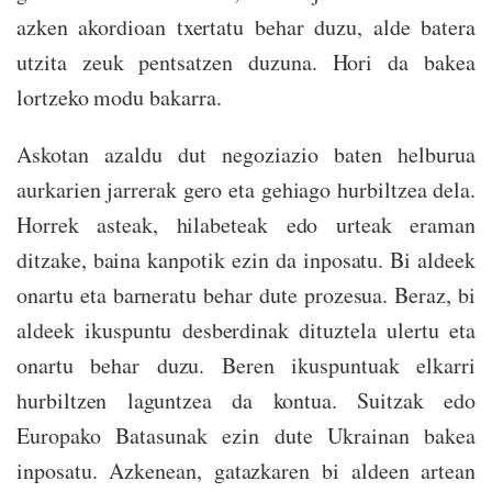
azken akordioan txertatu behar duzu, alde batera
utzita zeuk pentsatzen duzuna. Hori da bakea
lortzeko modu bakarra.
Askotan azaldu dut negoziazio baten helburua
aurkarien jarrerak gero eta gehiago hurbiltzea dela.
Horrek asteak, hilabeteak edo urteak eraman
ditzake, baina kanpotik ezin da inposatu. Bi aldeek
onartu eta barneratu behar dute prozesua. Beraz, bi
aldeek ikuspuntu desberdinak dituztela ulertu eta
onartu behar duzu. Beren ikuspuntuak elkarri
hurbiltzen laguntzea da kontua. Suitzak edo
Europako Batasunak ezin dute Ukrainan bakea
inposatu. Azkenean, gatazkaren bi aldeen artean