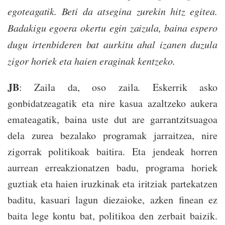
egoteagatik. Beti da atsegina zurekin hitz egitea.
Badakigu egoera okertu egin zaizula, baina espero
dugu irtenbideren bat aurkitu ahal izanen duzula
zigor horiek eta haien eraginak kentzeko.
JB
: Zaila da, oso zaila. Eskerrik asko
gonbidatzeagatik eta nire kasua azaltzeko aukera
emateagatik, baina uste dut are garrantzitsuagoa
dela zurea bezalako programak jarraitzea, nire
zigorrak politikoak baitira. Eta jendeak horren
aurrean erreakzionatzen badu, programa horiek
guztiak eta haien iruzkinak eta iritziak partekatzen
baditu, kasuari lagun diezaioke, azken finean ez
baita lege kontu bat, politikoa den zerbait baizik.