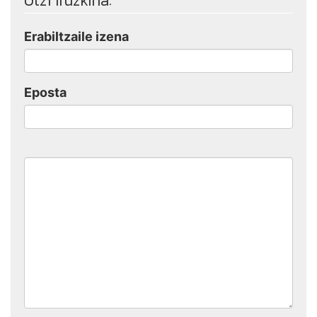
Utzi iruzkina:
Erabiltzaile izena
Eposta