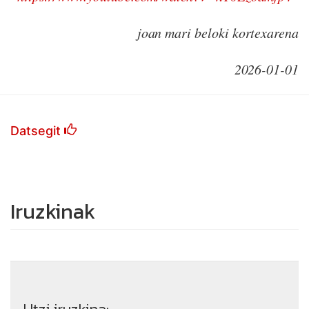
joan mari beloki kortexarena
2026-01-01
Datsegit
Iruzkinak