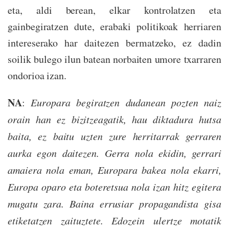
eta, aldi berean, elkar kontrolatzen eta
gainbegiratzen dute, erabaki politikoak herriaren
intereserako har daitezen bermatzeko, ez dadin
soilik bulego ilun batean norbaiten umore txarraren
ondorioa izan.
NA
:
Europara begiratzen dudanean pozten naiz
orain han ez bizitzeagatik, hau diktadura hutsa
baita, ez baitu uzten zure herritarrak gerraren
aurka egon daitezen. Gerra nola ekidin, gerrari
amaiera nola eman, Europara bakea nola ekarri,
Europa oparo eta boteretsua nola izan hitz egitera
mugatu zara. Baina errusiar propagandista gisa
etiketatzen zaituztete. Edozein ulertze motatik