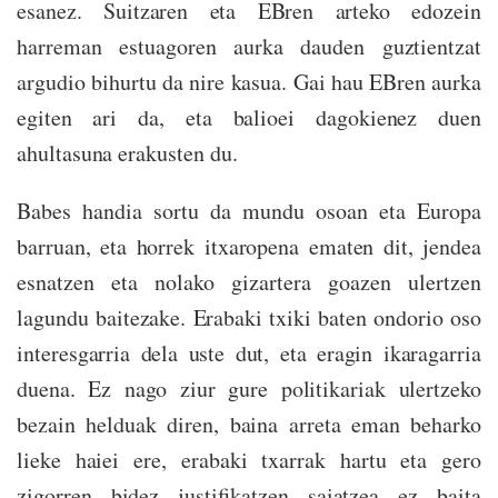
esanez. Suitzaren eta EBren arteko edozein
harreman estuagoren aurka dauden guztientzat
argudio bihurtu da nire kasua. Gai hau EBren aurka
egiten ari da, eta balioei dagokienez duen
ahultasuna erakusten du.
Babes handia sortu da mundu osoan eta Europa
barruan, eta horrek itxaropena ematen dit, jendea
esnatzen eta nolako gizartera goazen ulertzen
lagundu baitezake. Erabaki txiki baten ondorio oso
interesgarria dela uste dut, eta eragin ikaragarria
duena. Ez nago ziur gure politikariak ulertzeko
bezain helduak diren, baina arreta eman beharko
lieke haiei ere, erabaki txarrak hartu eta gero
zigorren bidez justifikatzen saiatzea ez baita