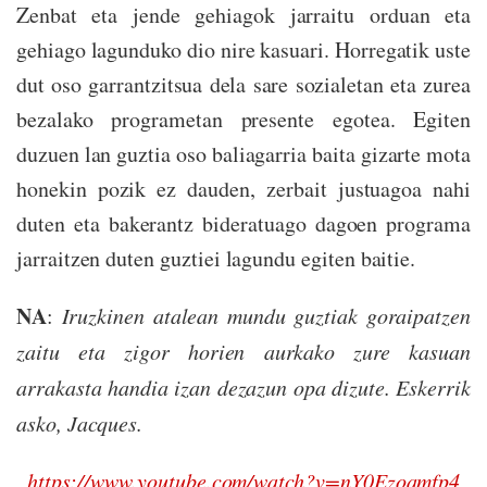
Zenbat eta jende gehiagok jarraitu orduan eta
gehiago lagunduko dio nire kasuari. Horregatik uste
dut oso garrantzitsua dela sare sozialetan eta zurea
bezalako programetan presente egotea. Egiten
duzuen lan guztia oso baliagarria baita gizarte mota
honekin pozik ez dauden, zerbait justuagoa nahi
duten eta bakerantz bideratuago dagoen programa
jarraitzen duten guztiei lagundu egiten baitie.
NA
:
Iruzkinen atalean mundu guztiak goraipatzen
zaitu eta zigor horien aurkako zure kasuan
arrakasta handia izan dezazun opa dizute. Eskerrik
asko, Jacques.
https://www.youtube.com/watch?v=nY0Ezoamfp4