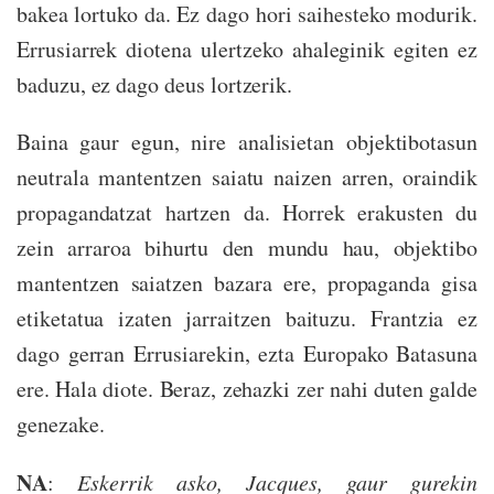
bakea lortuko da. Ez dago hori saihesteko modurik.
Errusiarrek diotena ulertzeko ahaleginik egiten ez
baduzu, ez dago deus lortzerik.
Baina gaur egun, nire analisietan objektibotasun
neutrala mantentzen saiatu naizen arren, oraindik
propagandatzat hartzen da. Horrek erakusten du
zein arraroa bihurtu den mundu hau, objektibo
mantentzen saiatzen bazara ere, propaganda gisa
etiketatua izaten jarraitzen baituzu. Frantzia ez
dago gerran Errusiarekin, ezta Europako Batasuna
ere. Hala diote. Beraz, zehazki zer nahi duten galde
genezake.
NA
:
Eskerrik asko, Jacques, gaur gurekin