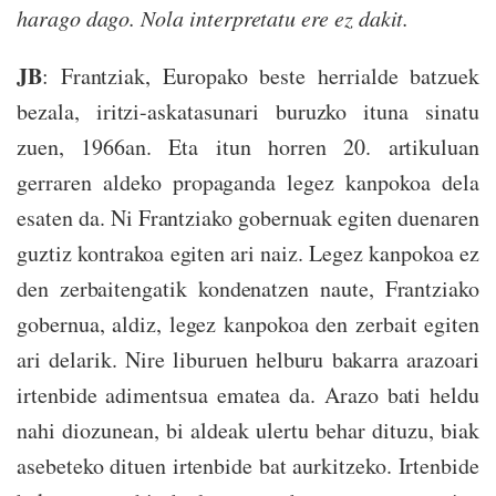
harago dago. Nola interpretatu ere ez dakit.
JB
: Frantziak, Europako beste herrialde batzuek
bezala, iritzi-askatasunari buruzko ituna sinatu
zuen, 1966an. Eta itun horren 20. artikuluan
gerraren aldeko propaganda legez kanpokoa dela
esaten da. Ni Frantziako gobernuak egiten duenaren
guztiz kontrakoa egiten ari naiz. Legez kanpokoa ez
den zerbaitengatik kondenatzen naute, Frantziako
gobernua, aldiz, legez kanpokoa den zerbait egiten
ari delarik. Nire liburuen helburu bakarra arazoari
irtenbide adimentsua ematea da. Arazo bati heldu
nahi diozunean, bi aldeak ulertu behar dituzu, biak
asebeteko dituen irtenbide bat aurkitzeko. Irtenbide