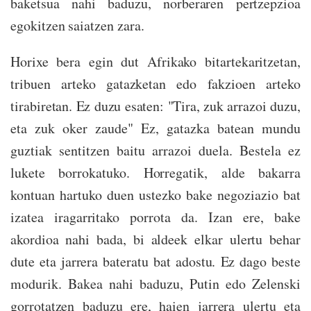
baketsua nahi baduzu, norberaren pertzepzioa
egokitzen saiatzen zara.
Horixe bera egin dut Afrikako bitartekaritzetan,
tribuen arteko gatazketan edo fakzioen arteko
tirabiretan. Ez duzu esaten: "Tira, zuk arrazoi duzu,
eta zuk oker zaude" Ez, gatazka batean mundu
guztiak sentitzen baitu arrazoi duela. Bestela ez
lukete borrokatuko. Horregatik, alde bakarra
kontuan hartuko duen ustezko bake negoziazio bat
izatea iragarritako porrota da. Izan ere, bake
akordioa nahi bada, bi aldeek elkar ulertu behar
dute eta jarrera bateratu bat adostu. Ez dago beste
modurik. Bakea nahi baduzu, Putin edo Zelenski
gorrotatzen baduzu ere, haien jarrera ulertu eta