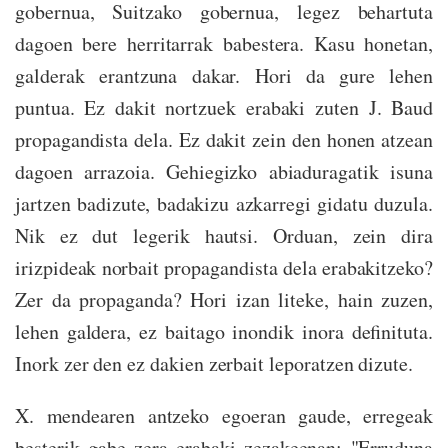
gobernua, Suitzako gobernua, legez behartuta
dagoen bere herritarrak babestera. Kasu honetan,
galderak erantzuna dakar. Hori da gure lehen
puntua. Ez dakit nortzuek erabaki zuten J. Baud
propagandista dela. Ez dakit zein den honen atzean
dagoen arrazoia. Gehiegizko abiaduragatik isuna
jartzen badizute, badakizu azkarregi gidatu duzula.
Nik ez dut legerik hautsi. Orduan, zein dira
irizpideak norbait propagandista dela erabakitzeko?
Zer da propaganda? Hori izan liteke, hain zuzen,
lehen galdera, ez baitago inondik inora definituta.
Inork zer den ez dakien zerbait leporatzen dizute.
X. mendearen antzeko egoeran gaude, erregeak
besterik gabe zera erabaki zezakeenan: "Erruduna