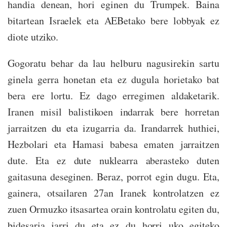
handia denean, hori eginen du Trumpek. Baina
bitartean Israelek eta AEBetako bere lobbyak ez
diote utziko.
Gogoratu behar da lau helburu nagusirekin sartu
ginela gerra honetan eta ez dugula horietako bat
bera ere lortu. Ez dago erregimen aldaketarik.
Iranen misil balistikoen indarrak bere horretan
jarraitzen du eta izugarria da. Irandarrek huthiei,
Hezbolari eta Hamasi babesa ematen jarraitzen
dute. Eta ez dute nuklearra aberasteko duten
gaitasuna deseginen. Beraz, porrot egin dugu. Eta,
gainera, otsailaren 27an Iranek kontrolatzen ez
zuen Ormuzko itsasartea orain kontrolatu egiten du,
bidesaria jarri du eta ez du horri uko egiteko