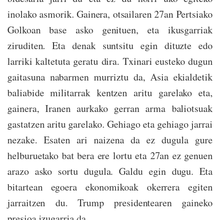
inolako asmorik. Gainera, otsailaren 27an Pertsiako
Golkoan base asko genituen, eta ikusgarriak
ziruditen. Eta denak suntsitu egin dituzte edo
larriki kaltetuta geratu dira. Txinari eusteko dugun
gaitasuna nabarmen murriztu da, Asia ekialdetik
baliabide militarrak kentzen aritu garelako eta,
gainera, Iranen aurkako gerran arma baliotsuak
gastatzen aritu garelako. Gehiago eta gehiago jarrai
nezake. Esaten ari naizena da ez dugula gure
helburuetako bat bera ere lortu eta 27an ez genuen
arazo asko sortu dugula. Galdu egin dugu. Eta
bitartean egoera ekonomikoak okerrera egiten
jarraitzen du. Trump presidentearen gaineko
presioa izugarria da.