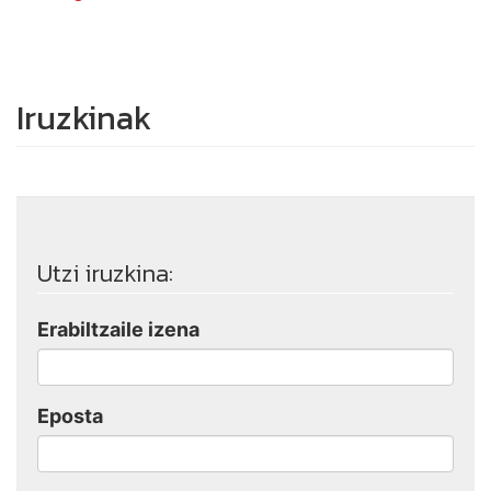
Iruzkinak
Utzi iruzkina:
Erabiltzaile izena
Eposta