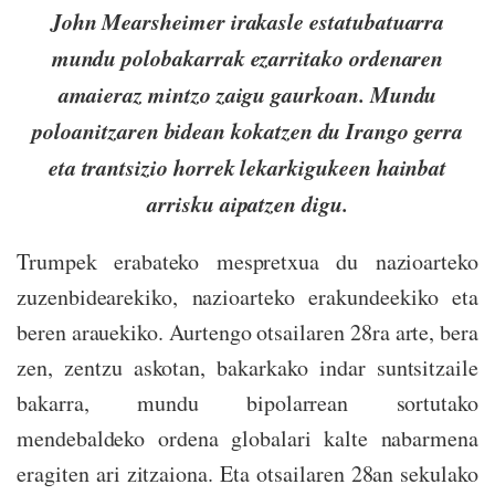
John Mearsheimer irakasle estatubatuarra
mundu polobakarrak ezarritako ordenaren
amaieraz mintzo zaigu gaurkoan. Mundu
poloanitzaren bidean kokatzen du Irango gerra
eta trantsizio horrek lekarkigukeen hainbat
arrisku aipatzen digu.
Trumpek erabateko mespretxua du nazioarteko
zuzenbidearekiko, nazioarteko erakundeekiko eta
beren arauekiko. Aurtengo otsailaren 28ra arte, bera
zen, zentzu askotan, bakarkako indar suntsitzaile
bakarra, mundu bipolarrean sortutako
mendebaldeko ordena globalari kalte nabarmena
eragiten ari zitzaiona. Eta otsailaren 28an sekulako