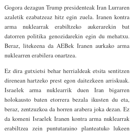
Gogora dezagun Trump presidenteak Iran Lurraren
azaletik ezabatzeaz hitz egin zuela. Iranen kontra
arma nuklearrak erabiltzeko aukerarekin bat
datorren politika genozidarekin egin du mehatxu.
Beraz, litekeena da AEBek Iranen aurkako arma
nuklearren erabilera onartzea.
Ez dira gutxietsi behar herrialdeak etsita sentitzen
direnean hartzeko prest egon daitezkeen arriskuak.
Israelek arma nuklearrik duen Iran bigarren
holokausto baten etorrera bezala ikusten du eta,
beraz, zentzuzkoa da horren arabera joka dezan. Ez
da komeni Israelek Iranen kontra arma nuklearrak
erabiltzea zein puntutaraino planteatuko lukeen