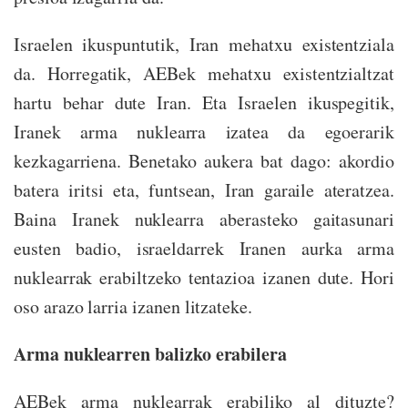
Israelen ikuspuntutik, Iran mehatxu existentziala
da. Horregatik, AEBek mehatxu existentzialtzat
hartu behar dute Iran. Eta Israelen ikuspegitik,
Iranek arma nuklearra izatea da egoerarik
kezkagarriena. Benetako aukera bat dago: akordio
batera iritsi eta, funtsean, Iran garaile ateratzea.
Baina Iranek nuklearra aberasteko gaitasunari
eusten badio, israeldarrek Iranen aurka arma
nuklearrak erabiltzeko tentazioa izanen dute. Hori
oso arazo larria izanen litzateke.
Arma nuklearren balizko erabilera
AEBek arma nuklearrak erabiliko al dituzte?