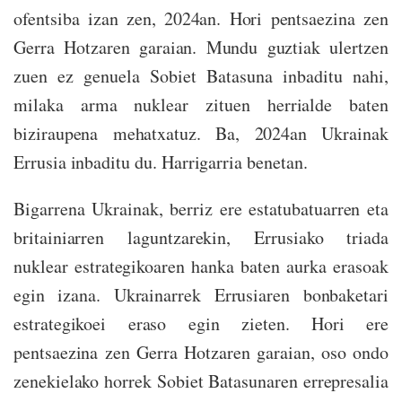
ofentsiba izan zen, 2024an. Hori pentsaezina zen
Gerra Hotzaren garaian. Mundu guztiak ulertzen
zuen ez genuela Sobiet Batasuna inbaditu nahi,
milaka arma nuklear zituen herrialde baten
biziraupena mehatxatuz. Ba, 2024an Ukrainak
Errusia inbaditu du. Harrigarria benetan.
Bigarrena Ukrainak, berriz ere estatubatuarren eta
britainiarren laguntzarekin, Errusiako triada
nuklear estrategikoaren hanka baten aurka erasoak
egin izana. Ukrainarrek Errusiaren bonbaketari
estrategikoei eraso egin zieten. Hori ere
pentsaezina zen Gerra Hotzaren garaian, oso ondo
zenekielako horrek Sobiet Batasunaren errepresalia