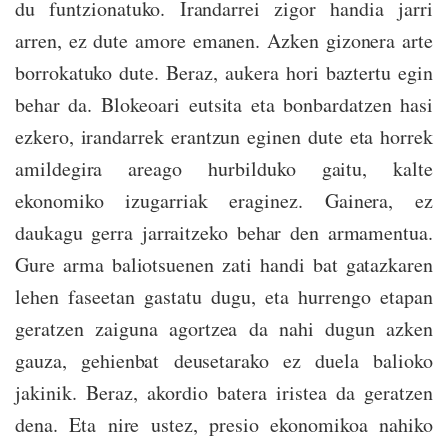
du funtzionatuko. Irandarrei zigor handia jarri
arren, ez dute amore emanen. Azken gizonera arte
borrokatuko dute. Beraz, aukera hori baztertu egin
behar da. Blokeoari eutsita eta bonbardatzen hasi
ezkero, irandarrek erantzun eginen dute eta horrek
amildegira areago hurbilduko gaitu, kalte
ekonomiko izugarriak eraginez. Gainera, ez
daukagu gerra jarraitzeko behar den armamentua.
Gure arma baliotsuenen zati handi bat gatazkaren
lehen faseetan gastatu dugu, eta hurrengo etapan
geratzen zaiguna agortzea da nahi dugun azken
gauza, gehienbat deusetarako ez duela balioko
jakinik. Beraz, akordio batera iristea da geratzen
dena. Eta nire ustez, presio ekonomikoa nahiko