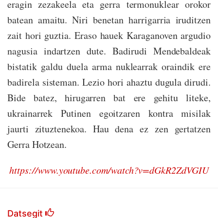
eragin zezakeela eta gerra termonuklear orokor
batean amaitu. Niri benetan harrigarria iruditzen
zait hori guztia. Eraso hauek Karaganoven argudio
nagusia indartzen dute. Badirudi Mendebaldeak
bistatik galdu duela arma nuklearrak oraindik ere
badirela sisteman. Lezio hori ahaztu dugula dirudi.
Bide batez, hirugarren bat ere gehitu liteke,
ukrainarrek Putinen egoitzaren kontra misilak
jaurti zituztenekoa. Hau dena ez zen gertatzen
Gerra Hotzean.
https://www.youtube.com/watch?v=dGkR2ZdVGIU
Datsegit