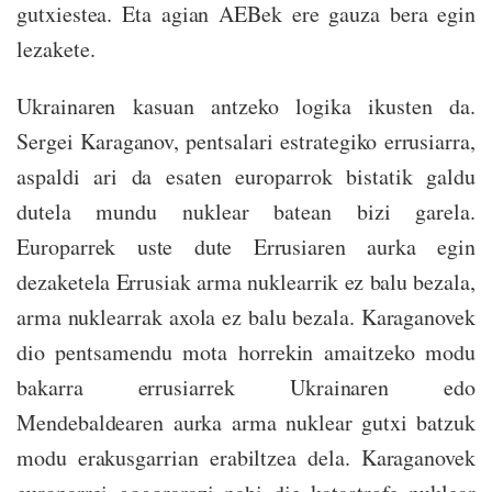
gutxiestea. Eta agian AEBek ere gauza bera egin
lezakete.
Ukrainaren kasuan antzeko logika ikusten da.
Sergei Karaganov, pentsalari estrategiko errusiarra,
aspaldi ari da esaten europarrok bistatik galdu
dutela mundu nuklear batean bizi garela.
Europarrek uste dute Errusiaren aurka egin
dezaketela Errusiak arma nuklearrik ez balu bezala,
arma nuklearrak axola ez balu bezala. Karaganovek
dio pentsamendu mota horrekin amaitzeko modu
bakarra errusiarrek Ukrainaren edo
Mendebaldearen aurka arma nuklear gutxi batzuk
modu erakusgarrian erabiltzea dela. Karaganovek