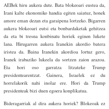
AEBek hiru aukera dute. Bata blokeoari eustea da,
Irani kalte ekonomiko handia egiten saiatuz, honek
amore eman dezan eta garaipena lortzeko. Bigarren
aukera blokeoari eutsi eta bonbardaketak gehitzea
da eta bi tresna konbinatu horiek eginen lukete
lana. Hirugarren aukera Iranekin akordio batera
iristea da. Baina Iranekin akordioa lortuz gero,
Iranek irabaziko lukeela da sortzen zaion arazoa.
Eta hori oso garratza litzateke Trump
presidentearentzat. Gainera, Israelek ez du
horrelakorik nahi inolaz ere. Hori da Trump
presidenteak bizi duen egoera konplikatua.
Bideragarriak al dira aukera horiek? Blokeoak ez