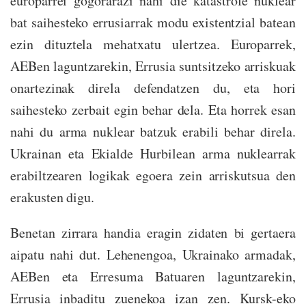
europarrei gogorarazi nahi die katastrofe nuklear
bat saihesteko errusiarrak modu existentzial batean
ezin dituztela mehatxatu ulertzea. Europarrek,
AEBen laguntzarekin, Errusia suntsitzeko arriskuak
onartezinak direla defendatzen du, eta hori
saihesteko zerbait egin behar dela. Eta horrek esan
nahi du arma nuklear batzuk erabili behar direla.
Ukrainan eta Ekialde Hurbilean arma nuklearrak
erabiltzearen logikak egoera zein arriskutsua den
erakusten digu.
Benetan zirrara handia eragin zidaten bi gertaera
aipatu nahi dut. Lehenengoa, Ukrainako armadak,
AEBen eta Erresuma Batuaren laguntzarekin,
Errusia inbaditu zuenekoa izan zen. Kursk-eko