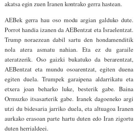
akatsa egin zuen Iranen kontrako gerra hastean.
AEBek gerra hau oso modu argian galduko dute.
Porrot handia izanen da AEBentzat eta Israelentzat.
Trump noraezean dabil sartu den hondamenditik
nola atera asmatu nahian. Eta ez du garaile
ateratzerik. Oso gaizki bukatuko da berarentzat,
AEBentzat eta mundu osoarentzat, egiten duena
egiten duela. Trumpek garaipena aldarrikatu eta
etxera joan beharko luke, besterik gabe. Baina
Ormuzko itsasarterik gabe. Iranek dagoeneko argi
utzi du bidesaria jarriko duela, eta altuagoa Iranen
aurkako erasoan parte hartu duten edo Iran zigortu
duten herrialdeei.