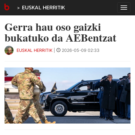
EUSKAL HERRITIK
Tog
navi
Gerra hau oso gaizki
bukatuko da AEBentzat
EUSKAL HERRITIK
|
2026-05-09 02:33