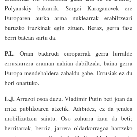
Polyanskiy bakarrik, Sergei Karaganovek ere
Europaren aurka arma nuklearrak erabiltzeari
buruzko iruzkinak egin zituen. Beraz, gerra fase
berri batean sartu da.
P.L.
Orain badirudi europarrak gerra lurralde
errusiarrera eraman nahian dabiltzala, baina gerra
Europa mendebaldera zabaldu gabe. Errusiak ez du
hori onartuko.
L.J.
Arrazoi osoa duzu. Vladimir Putin beti joan da
iritzi publikoaren atzetik. Adibidez, ez da jendea
mobilizatzen saiatu. Oso zuhurra izan da beti;
herritarrak, berriz, jarrera oldarkorragoa hartzeko