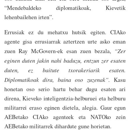
“Mendebaldeko diplomatikoak, Kievetik
lehenbailehen irten”.
Errusiak ez du mehatxu hutsik egiten. CIAko
agente gisa errusiarrak aztertzen urte asko eman
zuen Ray McGovern-ek esan zuen bezala,
“Zer
eginen duten jakin nahi baduzu, entzun zer esaten
duten, ez baitute txorakeriarik esaten.
Diplomatikoak dira, baina oso zuzenak”.
Kasu
honetan oso serio hartu behar dugu esaten ari
direna, Kieveko inteligentzia-helburuei eta helburu
militarrei eraso eginen dietela, alegia. Gaur egun
AEBetako CIAko agenteek eta NATOko zein
AEBetako militarrek dihardute gune horietan.