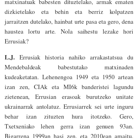
matxinatuak babesten dituztelako, armak ematen
dizkietelako eta behin eta berriz kolpatzen
jarraitzen dutelako, hainbat urte pasa eta gero, dena
haustea lortu arte. Nola saihestu lezake hori
Errusiak?
L.J.
Errusiak historia nahiko arrakastatsua du
Mendebaldeak babestutako matxinaden
kudeaketatan. Lehenengoa 1949 eta 1950 artean
izan zen, CIAk eta MI6k banderistei lagundu
zietenean, Errusian erasoak burutzeko unitate
ukrainarrak antolatuz. Errusiarrek sei urte inguru
behar izan zituzten hura itotzeko. Gero,
Txetxeniako lehen gerra izan genuen 93an.
Bigarrena 1999an hasi zen, eta 2010ean amaitu,