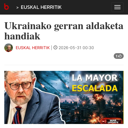
EUSKAL HERRITIK
Tog
navi
Ukrainako gerran aldaketa
handiak
EUSKAL HERRITIK
|
2026-05-31 00:30
1