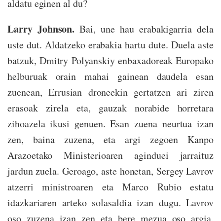
aldatu eginen al du?
Larry Johnson.
Bai, une hau erabakigarria dela
uste dut. Aldatzeko erabakia hartu dute. Duela aste
batzuk, Dmitry Polyanskiy enbaxadoreak Europako
helburuak orain mahai gainean daudela esan
zuenean, Errusian droneekin gertatzen ari ziren
erasoak zirela eta, gauzak norabide horretara
zihoazela ikusi genuen. Esan zuena neurtua izan
zen, baina zuzena, eta argi zegoen Kanpo
Arazoetako Ministerioaren aginduei jarraituz
jardun zuela. Geroago, aste honetan, Sergey Lavrov
atzerri ministroaren eta Marco Rubio estatu
idazkariaren arteko solasaldia izan dugu. Lavrov
oso zuzena izan zen eta bere mezua oso argia,