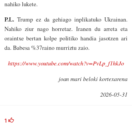
nahiko lukete.
P.L.
Trump ez da gehiago inplikatuko Ukrainan.
Nahiko ziur nago horretaz. Iranen du arreta eta
oraintxe bertan kolpe politiko handia jasotzen ari
da. Babesa %37raino murriztu zaio.
https://www.youtube.com/watch?v=PvLp_f1hkJo
joan mari beloki kortexarena
2026-05-31
1