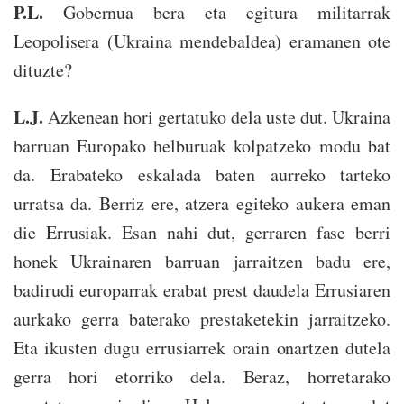
P.L.
Gobernua bera eta egitura militarrak
Leopolisera (Ukraina mendebaldea) eramanen ote
dituzte?
L.J.
Azkenean hori gertatuko dela uste dut. Ukraina
barruan Europako helburuak kolpatzeko modu bat
da. Erabateko eskalada baten aurreko tarteko
urratsa da. Berriz ere, atzera egiteko aukera eman
die Errusiak. Esan nahi dut, gerraren fase berri
honek Ukrainaren barruan jarraitzen badu ere,
badirudi europarrak erabat prest daudela Errusiaren
aurkako gerra baterako prestaketekin jarraitzeko.
Eta ikusten dugu errusiarrek orain onartzen dutela
gerra hori etorriko dela. Beraz, horretarako