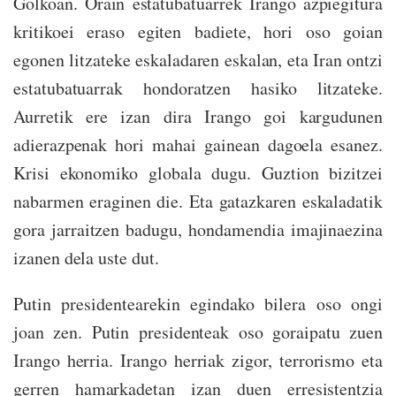
Golkoan. Orain estatubatuarrek Irango azpiegitura
kritikoei eraso egiten badiete, hori oso goian
egonen litzateke eskaladaren eskalan, eta Iran ontzi
estatubatuarrak hondoratzen hasiko litzateke.
Aurretik ere izan dira Irango goi kargudunen
adierazpenak hori mahai gainean dagoela esanez.
Krisi ekonomiko globala dugu. Guztion bizitzei
nabarmen eraginen die. Eta gatazkaren eskaladatik
gora jarraitzen badugu, hondamendia imajinaezina
izanen dela uste dut.
Putin presidentearekin egindako bilera oso ongi
joan zen. Putin presidenteak oso goraipatu zuen
Irango herria. Irango herriak zigor, terrorismo eta
gerren hamarkadetan izan duen erresistentzia