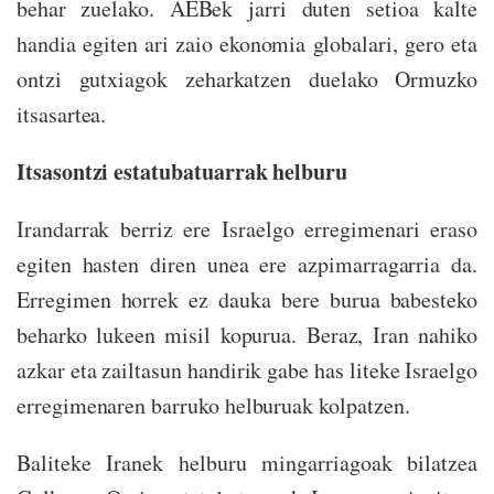
behar zuelako. AEBek jarri duten setioa kalte
handia egiten ari zaio ekonomia globalari, gero eta
ontzi gutxiagok zeharkatzen duelako Ormuzko
itsasartea.
Itsasontzi estatubatuarrak helburu
Irandarrak berriz ere Israelgo erregimenari eraso
egiten hasten diren unea ere azpimarragarria da.
Erregimen horrek ez dauka bere burua babesteko
beharko lukeen misil kopurua. Beraz, Iran nahiko
azkar eta zailtasun handirik gabe has liteke Israelgo
erregimenaren barruko helburuak kolpatzen.
Baliteke Iranek helburu mingarriagoak bilatzea