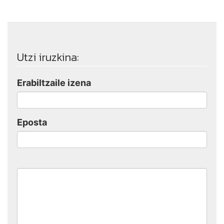
Utzi iruzkina:
Erabiltzaile izena
Eposta