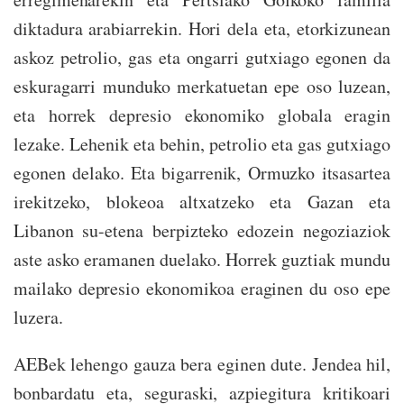
diktadura arabiarrekin. Hori dela eta, etorkizunean
askoz petrolio, gas eta ongarri gutxiago egonen da
eskuragarri munduko merkatuetan epe oso luzean,
eta horrek depresio ekonomiko globala eragin
lezake. Lehenik eta behin, petrolio eta gas gutxiago
egonen delako. Eta bigarrenik, Ormuzko itsasartea
irekitzeko, blokeoa altxatzeko eta Gazan eta
Libanon su-etena berpizteko edozein negoziaziok
aste asko eramanen duelako. Horrek guztiak mundu
mailako depresio ekonomikoa eraginen du oso epe
luzera.
AEBek lehengo gauza bera eginen dute. Jendea hil,
bonbardatu eta, seguraski, azpiegitura kritikoari