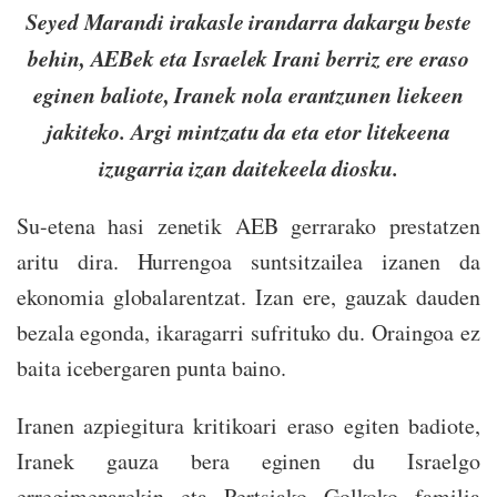
Seyed Marandi irakasle irandarra dakargu beste
behin, AEBek eta Israelek Irani berriz ere eraso
eginen baliote, Iranek nola erantzunen liekeen
jakiteko. Argi mintzatu da eta etor litekeena
izugarria izan daitekeela diosku.
Su-etena hasi zenetik AEB gerrarako prestatzen
aritu dira. Hurrengoa suntsitzailea izanen da
ekonomia globalarentzat. Izan ere, gauzak dauden
bezala egonda, ikaragarri sufrituko du. Oraingoa ez
baita icebergaren punta baino.
Iranen azpiegitura kritikoari eraso egiten badiote,
Iranek gauza bera eginen du Israelgo
erregimenarekin eta Pertsiako Golkoko familia