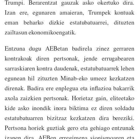
Trumpi. Berarentzat gauzak asko okertuko dira.
Izan ere, egunaren amaieran, Trumpek kontuak
eman beharko dizkie estatubatuarrei, dituzten
zailtasun ekonomikoengatik.
Entzuna dugu AEBetan badirela zinez gerraren
kontrakoak diren pertsonak, jende errugabearen
sarraskiaren kontra daudenak, estatubatuarrek lehen
egunean hil zituzten Minab-eko umeez kezkatzen
direnak. Badira ere enplegua eta inflazioa bakarrik
axola zaizkien pertsonak. Horietaz gain, eliteetako
kide asko inondik inora biktima ez diren soldadu
estatubatuarren bizitzaz kezkatzen dira bereziki.
Pertsona horiek guztiak gero eta gehiago entzunak
izanen dira. AEBen erregimena sionismoaren eta