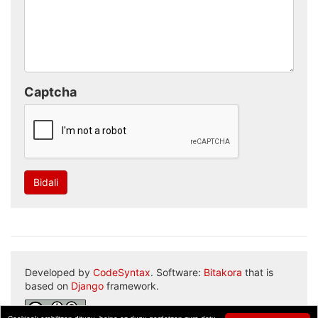
Captcha
Bidali
Developed by
CodeSyntax
. Software:
Bitakora
that is
based on
Django
framework.