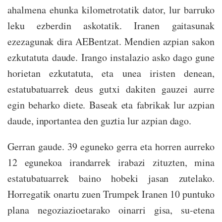
ahalmena ehunka kilometrotatik dator, lur barruko
leku ezberdin askotatik. Iranen gaitasunak
ezezagunak dira AEBentzat. Mendien azpian sakon
ezkutatuta daude. Irango instalazio asko dago gune
horietan ezkutatuta, eta unea iristen denean,
estatubatuarrek deus gutxi dakiten gauzei aurre
egin beharko diete. Baseak eta fabrikak lur azpian
daude, inportantea den guztia lur azpian dago.
Gerran gaude. 39 eguneko gerra eta horren aurreko
12 egunekoa irandarrek irabazi zituzten, mina
estatubatuarrek baino hobeki jasan zutelako.
Horregatik onartu zuen Trumpek Iranen 10 puntuko
plana negoziazioetarako oinarri gisa, su-etena