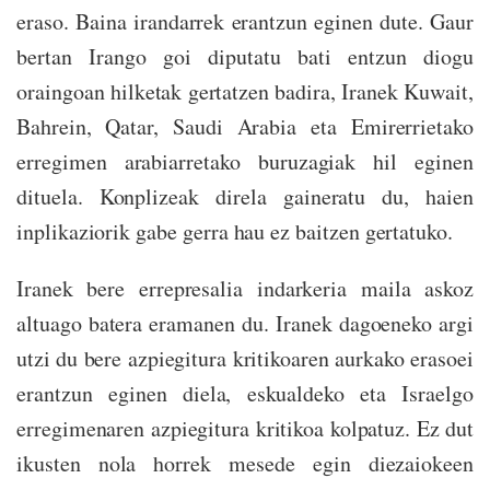
eraso. Baina irandarrek erantzun eginen dute. Gaur
bertan Irango goi diputatu bati entzun diogu
oraingoan hilketak gertatzen badira, Iranek Kuwait,
Bahrein, Qatar, Saudi Arabia eta Emirerrietako
erregimen arabiarretako buruzagiak hil eginen
dituela. Konplizeak direla gaineratu du, haien
inplikaziorik gabe gerra hau ez baitzen gertatuko.
Iranek bere errepresalia indarkeria maila askoz
altuago batera eramanen du. Iranek dagoeneko argi
utzi du bere azpiegitura kritikoaren aurkako erasoei
erantzun eginen diela, eskualdeko eta Israelgo
erregimenaren azpiegitura kritikoa kolpatuz. Ez dut
ikusten nola horrek mesede egin diezaiokeen