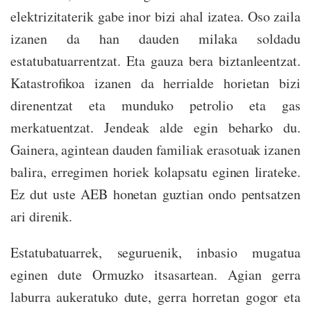
elektrizitaterik gabe inor bizi ahal izatea. Oso zaila
izanen da han dauden milaka soldadu
estatubatuarrentzat. Eta gauza bera biztanleentzat.
Katastrofikoa izanen da herrialde horietan bizi
direnentzat eta munduko petrolio eta gas
merkatuentzat. Jendeak alde egin beharko du.
Gainera, agintean dauden familiak erasotuak izanen
balira, erregimen horiek kolapsatu eginen lirateke.
Ez dut uste AEB honetan guztian ondo pentsatzen
ari direnik.
Estatubatuarrek, seguruenik, inbasio mugatua
eginen dute Ormuzko itsasartean. Agian gerra
laburra aukeratuko dute, gerra horretan gogor eta