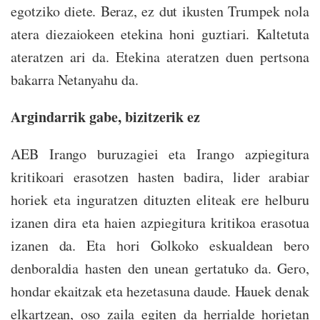
egotziko diete. Beraz, ez dut ikusten Trumpek nola
atera diezaiokeen etekina honi guztiari. Kaltetuta
ateratzen ari da. Etekina ateratzen duen pertsona
bakarra Netanyahu da.
Argindarrik gabe, bizitzerik ez
AEB Irango buruzagiei eta Irango azpiegitura
kritikoari erasotzen hasten badira, lider arabiar
horiek eta inguratzen dituzten eliteak ere helburu
izanen dira eta haien azpiegitura kritikoa erasotua
izanen da. Eta hori Golkoko eskualdean bero
denboraldia hasten den unean gertatuko da. Gero,
hondar ekaitzak eta hezetasuna daude. Hauek denak
elkartzean, oso zaila egiten da herrialde horietan