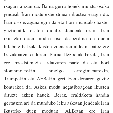
izugarria izan da. Baina gerra honek mundu osoko
jendeak Iran modu ezberdinean ikustea eragin du.
Iran oso ezaguna egin da eta hori munduko bazter
guztietatik esaten didate. Jendeak orain Iran
ikusteko duen modua oso desberdina da duela
hilabete batzuk ikusten zuenaren aldean, batez ere
Gazakoaren ondoren. Baina Hezbolak bezala, Iran
ere erresistentzia ardatzaren parte da eta hori
sionismoarekin, Israelgo erregimenarekin,
Trumpekin eta AEBekin gertatzen denaren guztiz
kontrakoa da. Askoz modu negatiboagoan ikusten
dituzte azken hauek. Beraz, eraldaketa handia
gertatzen ari da munduko leku askotan jendeak Iran
ikusteko duen moduan. AEBetan ere Iran