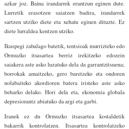
azkar joz. Baina irandarrek erantzun eginen dute.
Lurretik erasotzen saiatzen badira, irandarrek
sartzen utziko diete eta xehatu eginen dituzte. Ez
diete lurraldea kentzen utziko.
Ikuspegi zabalago batetik, tentsioak murrizteko edo
Ormuzko itsasartea berriz irekitzeko edozein
saiakera aste asko luzatuko dela da garrantzitsuena;
borrokak amaitzeko, gero baretzeko eta ondoren
nolabaiteko akordioren batera iristeko aste asko
beharko delako. Hori dela eta, ekonomia globala
depresiorantz abiatuko da argi eta garbi.
Iranek ez du Ormuzko itsasartea kostaldetik
bakarrik kontrolatzen. Itsasartea kontrolatzeko