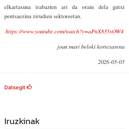
elkartasuna irabazten ari da orain dela gutxi
pentsaezina zirudien sektoreetan.
https://www.youtube.com/watch?v=aPnX835sOW4
joan mari beloki kortexarena
2026-05-05
Datsegit
Iruzkinak