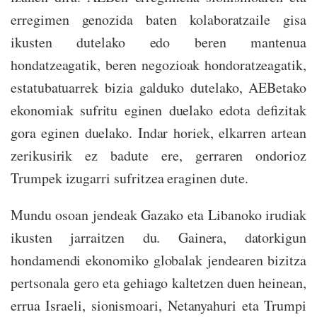
erregimen genozida baten kolaboratzaile gisa
ikusten dutelako edo beren mantenua
hondatzeagatik, beren negozioak hondoratzeagatik,
estatubatuarrek bizia galduko dutelako, AEBetako
ekonomiak sufritu eginen duelako edota defizitak
gora eginen duelako. Indar horiek, elkarren artean
zerikusirik ez badute ere, gerraren ondorioz
Trumpek izugarri sufritzea eraginen dute.
Mundu osoan jendeak Gazako eta Libanoko irudiak
ikusten jarraitzen du. Gainera, datorkigun
hondamendi ekonomiko globalak jendearen bizitza
pertsonala gero eta gehiago kaltetzen duen heinean,
errua Israeli, sionismoari, Netanyahuri eta Trumpi