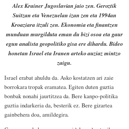
Alex Krainer Jugoslavian jaio zen. Geroztik
Suitzan eta Venezuelan izan zen eta 1994an
Kroaziara itzuli zen. Ekonomia eta finantzen
munduan murgilduta eman du bizi osoa eta gaur
egun analista geopolitiko gisa ere dihardu. Bideo
honetan Israel eta Iranen arteko auziaz mintzo
zaigu.
Israel erabat ahuldu da. Asko kostatzen ari zaie
borrokara tropak eramatea. Egiten duten guztia
bonbak nonahi jaurtitzea da. Bere kanpo-politika
guztia indarkeria da, besterik ez. Bere gizartea
gainbehera doa, amildegira.