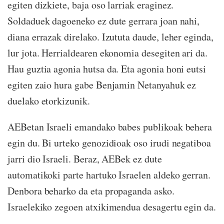
egiten dizkiete, baja oso larriak eraginez.
Soldaduek dagoeneko ez dute gerrara joan nahi,
diana errazak direlako. Izututa daude, leher eginda,
lur jota. Herrialdearen ekonomia desegiten ari da.
Hau guztia agonia hutsa da. Eta agonia honi eutsi
egiten zaio hura gabe Benjamin Netanyahuk ez
duelako etorkizunik.
AEBetan Israeli emandako babes publikoak behera
egin du. Bi urteko genozidioak oso irudi negatiboa
jarri dio Israeli. Beraz, AEBek ez dute
automatikoki parte hartuko Israelen aldeko gerran.
Denbora beharko da eta propaganda asko.
Israelekiko zegoen atxikimendua desagertu egin da.