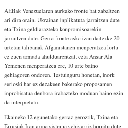
AEBak Venezuelaren aurkako fronte bat zabaltzen
ari dira orain. Ukrainan inplikatuta jarraitzen dute
eta Txina geldiarazteko konpromisoarekin
jarraitzen dute. Gerra fronte asko izan daitezke 20
urtetan talibanak Afganistanen menperatzea lortu
ez zuen armada ahulduarentzat, ezta Ansar Ala
Yemenen menperatzea ere, 10 urte baino
gehiagoren ondoren. Testuinguru honetan, inork
serioski har ez dezakeen bakerako proposamen
inprobisatua denbora irabazteko moduan baino ezin
da interpretatu.
Ekaineko 12 egunetako gerraz geroztik, Txina eta
Errusiak Iran arma sistema gehigarriz hornitu dute.