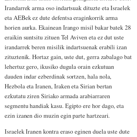
Irandarrek arma oso indartsuak dituzte eta Israelek
eta AEBek ez dute defentsa eraginkorrik arma
horien aurka. Ekainean Irango misil bakar batek 28
eraikin suntsitu zituen Tel Aviven eta ez dut uste
irandarrek beren misilik indartsuenak erabili izan
zituztenik. Hortaz gain, uste dut, gerra zabalago bat
lehertuz gero, ikusiko dugula orain ezkutuan
dauden indar ezberdinak sortzen, hala nola,
Hezbola eta Iranen, Iraken eta Sirian bertan
ezkutatu ziren Siriako armada arabiarraren
segmentu handiak kasu. Egipto ere hor dago, eta
ezin izanen dio muzin egin parte hartzeari.
Israelek Iranen kontra eraso eginen duela uste dute