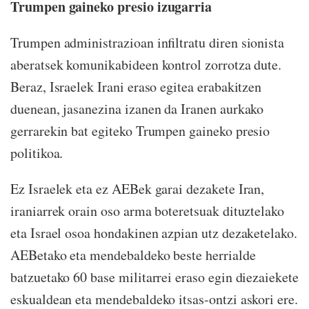
Trumpen gaineko presio izugarria
Trumpen administrazioan infiltratu diren sionista
aberatsek komunikabideen kontrol zorrotza dute.
Beraz, Israelek Irani eraso egitea erabakitzen
duenean, jasanezina izanen da Iranen aurkako
gerrarekin bat egiteko Trumpen gaineko presio
politikoa.
Ez Israelek eta ez AEBek garai dezakete Iran,
iraniarrek orain oso arma boteretsuak dituztelako
eta Israel osoa hondakinen azpian utz dezaketelako.
AEBetako eta mendebaldeko beste herrialde
batzuetako 60 base militarrei eraso egin diezaiekete
eskualdean eta mendebaldeko itsas-ontzi askori ere.