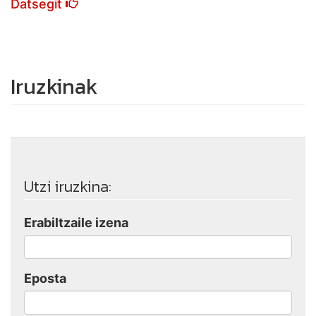
Datsegit
Iruzkinak
Utzi iruzkina:
Erabiltzaile izena
Eposta