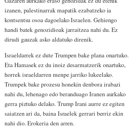
Gazaren aurkako eraso genozidak ez du etenik
izanen, palestinarrak mapatik ezabatzeko ia
kontsentsu osoa dagoelako Israelen. Gehiengo
handi batek genozidioak jarraitzea nahi du. Ez
dirudi gauzak asko aldatuko direnik.
Israeldarrek ez dute Trumpen bake plana onartuko.
Eta Hamasek ez du inoiz desarmatzerik onartuko,
horrek israeldarren menpe jarriko lukeelako.
Trumpek bake prozesu honekin denbora irabazi
nahi du, lehenago edo beranduago Iranen aurkako
gerra piztuko delako. Trump Irani aurre ez egiten
saiatzen ari da, baina Israelek gerrari berriz ekin
nahi dio. Erokeria den arren.