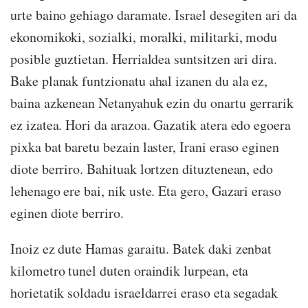
urte baino gehiago daramate. Israel desegiten ari da
ekonomikoki, sozialki, moralki, militarki, modu
posible guztietan. Herrialdea suntsitzen ari dira.
Bake planak funtzionatu ahal izanen du ala ez,
baina azkenean Netanyahuk ezin du onartu gerrarik
ez izatea. Hori da arazoa. Gazatik atera edo egoera
pixka bat baretu bezain laster, Irani eraso eginen
diote berriro. Bahituak lortzen dituztenean, edo
lehenago ere bai, nik uste. Eta gero, Gazari eraso
eginen diote berriro.
Inoiz ez dute Hamas garaitu. Batek daki zenbat
kilometro tunel duten oraindik lurpean, eta
horietatik soldadu israeldarrei eraso eta segadak