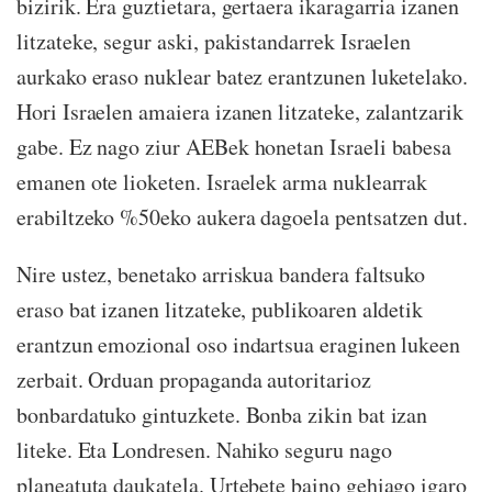
bizirik. Era guztietara, gertaera ikaragarria izanen
litzateke, segur aski, pakistandarrek Israelen
aurkako eraso nuklear batez erantzunen luketelako.
Hori Israelen amaiera izanen litzateke, zalantzarik
gabe. Ez nago ziur AEBek honetan Israeli babesa
emanen ote lioketen. Israelek arma nuklearrak
erabiltzeko %50eko aukera dagoela pentsatzen dut.
Nire ustez, benetako arriskua bandera faltsuko
eraso bat izanen litzateke, publikoaren aldetik
erantzun emozional oso indartsua eraginen lukeen
zerbait. Orduan propaganda autoritarioz
bonbardatuko gintuzkete. Bonba zikin bat izan
liteke. Eta Londresen. Nahiko seguru nago
planeatuta daukatela. Urtebete baino gehiago igaro