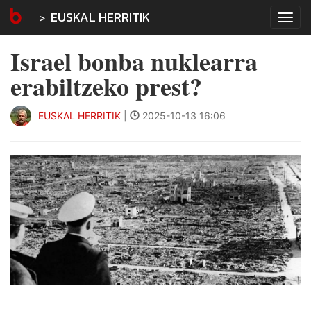
EUSKAL HERRITIK
Tog
navi
Israel bonba nuklearra
erabiltzeko prest?
EUSKAL HERRITIK
|
2025-10-13 16:06