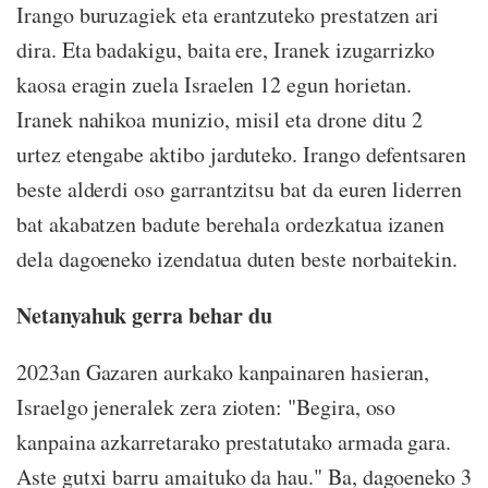
Irango buruzagiek eta erantzuteko prestatzen ari
dira. Eta badakigu, baita ere, Iranek izugarrizko
kaosa eragin zuela Israelen 12 egun horietan.
Iranek nahikoa munizio, misil eta drone ditu 2
urtez etengabe aktibo jarduteko. Irango defentsaren
beste alderdi oso garrantzitsu bat da euren liderren
bat akabatzen badute berehala ordezkatua izanen
dela dagoeneko izendatua duten beste norbaitekin.
Netanyahuk gerra behar du
2023an Gazaren aurkako kanpainaren hasieran,
Israelgo jeneralek zera zioten: "Begira, oso
kanpaina azkarretarako prestatutako armada gara.
Aste gutxi barru amaituko da hau." Ba, dagoeneko 3