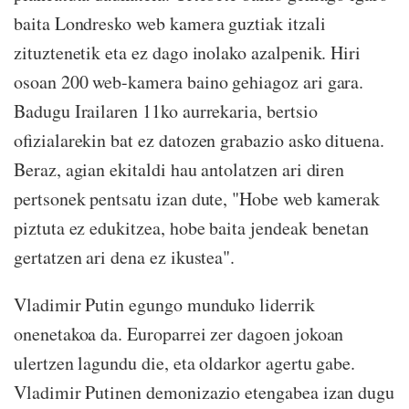
baita Londresko web kamera guztiak itzali
zituztenetik eta ez dago inolako azalpenik. Hiri
osoan 200 web-kamera baino gehiagoz ari gara.
Badugu Irailaren 11ko aurrekaria, bertsio
ofizialarekin bat ez datozen grabazio asko dituena.
Beraz, agian ekitaldi hau antolatzen ari diren
pertsonek pentsatu izan dute, "Hobe web kamerak
piztuta ez edukitzea, hobe baita jendeak benetan
gertatzen ari dena ez ikustea".
Vladimir Putin egungo munduko liderrik
onenetakoa da. Europarrei zer dagoen jokoan
ulertzen lagundu die, eta oldarkor agertu gabe.
Vladimir Putinen demonizazio etengabea izan dugu