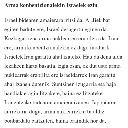
Arma konbentzionalekin Israelek ezin
Israel bidearen amaierara iritsi da. AEBek bat
egiten badute ere, Israel desagertu eginen da.
Kezkagarriena arma nuklearren erabilera da. Izan
ere, arma konbentzionalekin ez dago modurik
Israelek Iran garaitu ahal izateko. Hau da dena alda
lezakeen karta basatia. Egia esan, ez dut uste arma
nuklearrak erabilita ere israeldarrek Iran garaitu
ahal izanen dutenik. Suntsipen izugarria eta baja
handiak eragin litzakete, baina ez litzateke
Iranentzako bidearen amaiera izanen. Japoniaren
aurrekaria dugu, arma nuklearrekin bi aldiz
bonbardatu baitzuten, baina oraindik hor da,