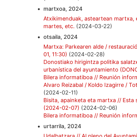
martxoa, 2024
Atxikimenduak, asteartean martxa, 
martes, etc.
(2024-03-22)
otsaila, 2024
Martxa: Parkearen alde / restaurac
01, 11:30)
(2024-02-28)
Donostiako hirigintza politika salatz
urbanística del ayuntamiento (D
Bilera informatiboa // Reunión info
Alvaro Reizabal / Koldo Izagirre / T
(2024-02-11)
Bisita, apainketa eta martxa // Est
(2024-02-07)
(2024-02-06)
Bilera informatiboa // Reunión info
urtarrila, 2024
Udalbatzara // Al pleno del Ayunta