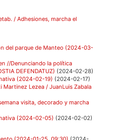
etab. / Adhesiones, marcha el
ión del parque de Manteo (2024-03-
en //Denunciando la política
ONOSTIA DEFENDATUZ)
(2024-02-28)
rmativa (2024-02-19)
(2024-02-17)
oti Martinez Lezea / JuanLuis Zabala
a semana visita, decorado y marcha
rmativa (2024-02-05)
(2024-02-02)
miento (2024-01-25. 09:30)
(2024-