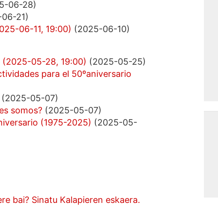
5-06-28)
06-21)
2025-06-11, 19:00)
(2025-06-10)
o (2025-05-28, 19:00)
(2025-05-25)
tividades para el 50ºaniversario
(2025-05-07)
nes somos?
(2025-05-07)
niversario (1975-2025)
(2025-05-
re bai? Sinatu Kalapieren eskaera.