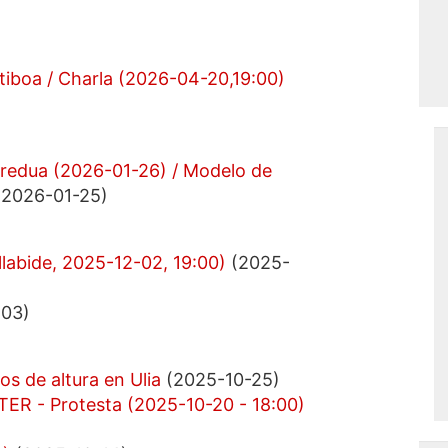
tiboa / Charla (2026-04-20,19:00)
 eredua (2026-01-26) / Modelo de
2026-01-25)
ellabide, 2025-12-02, 19:00)
(2025-
-03)
sos de altura en Ulia
(2025-10-25)
 - Protesta (2025-10-20 - 18:00)