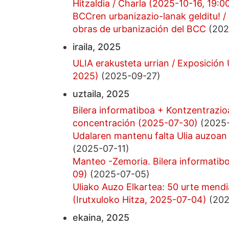
Hitzaldia / Charla (2025-10-16, 19:0
BCCren urbanizazio-lanak gelditu! / 
obras de urbanización del BCC
(202
iraila, 2025
ULIA erakusteta urrian / Exposición 
2025)
(2025-09-27)
uztaila, 2025
Bilera informatiboa + Kontzentrazio
concentración (2025-07-30)
(2025-
Udalaren mantenu falta Ulia auzoan 
(2025-07-11)
Manteo -Zemoria. Bilera informatib
09)
(2025-07-05)
Uliako Auzo Elkartea: 50 urte mendi
(Irutxuloko Hitza, 2025-07-04)
(202
ekaina, 2025