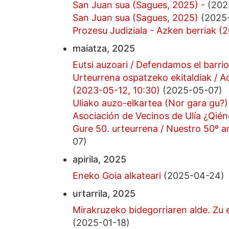
San Juan sua (Sagues, 2025) -
(202
San Juan sua (Sagues, 2025)
(2025-
Prozesu Judiziala - Azken berriak (
maiatza, 2025
Eutsi auzoari / Defendamos el barri
Urteurrena ospatzeko ekitaldiak / Ac
(2023-05-12, 10:30)
(2025-05-07)
Uliako auzo-elkartea (Nor gara gu?)
Asociación de Vecinos de Ulía ¿Qié
Gure 50. urteurrena / Nuestro 50º a
07)
apirila, 2025
Eneko Goia alkateari
(2025-04-24)
urtarrila, 2025
Mirakruzeko bidegorriaren alde. Zu e
(2025-01-18)