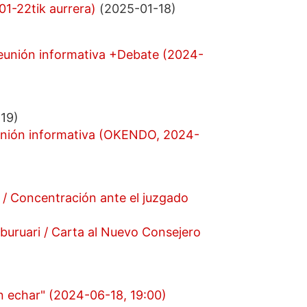
01-22tik aurrera)
(2025-01-18)
Reunión informativa +Debate (2024-
19)
unión informativa (OKENDO, 2024-
 / Concentración ante el juzgado
lburuari / Carta al Nuevo Consejero
en echar" (2024-06-18, 19:00)