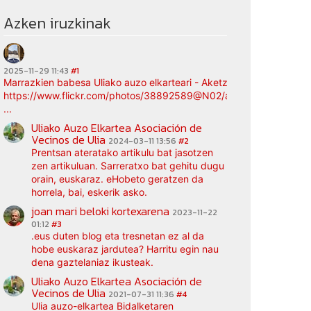
Azken iruzkinak
2025-11-29 11:43
#1
Marrazkien babesa Uliako auzo elkarteari - Aketz etxea (argazki bi
https://www.flickr.com/photos/38892589@N02/albums/72177720
...
Uliako Auzo Elkartea Asociación de
Vecinos de Ulia
2024-03-11 13:56
#2
Prentsan ateratako artikulu bat jasotzen
zen artikuluan. Sarreratxo bat gehitu dugu
orain, euskaraz. eHobeto geratzen da
horrela, bai, eskerik asko.
joan mari beloki kortexarena
2023-11-22
01:12
#3
.eus duten blog eta tresnetan ez al da
hobe euskaraz jardutea? Harritu egin nau
dena gaztelaniaz ikusteak.
Uliako Auzo Elkartea Asociación de
Vecinos de Ulia
2021-07-31 11:36
#4
Ulia auzo-elkartea Bidalketaren