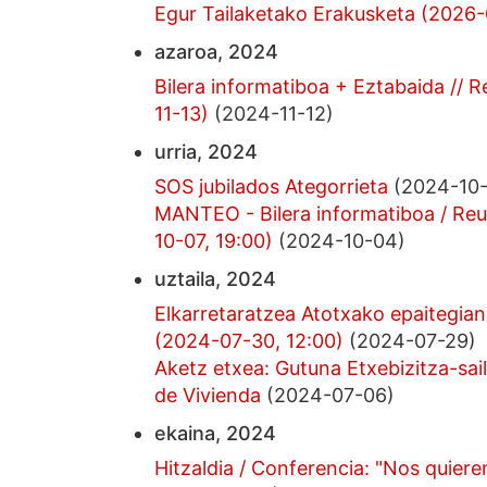
Egur Tailaketako Erakusketa (2026-
azaroa, 2024
Bilera informatiboa + Eztabaida // 
11-13)
(2024-11-12)
urria, 2024
SOS jubilados Ategorrieta
(2024-10-
MANTEO - Bilera informatiboa / Re
10-07, 19:00)
(2024-10-04)
uztaila, 2024
Elkarretaratzea Atotxako epaitegian
(2024-07-30, 12:00)
(2024-07-29)
Aketz etxea: Gutuna Etxebizitza-sai
de Vivienda
(2024-07-06)
ekaina, 2024
Hitzaldia / Conferencia: "Nos quier