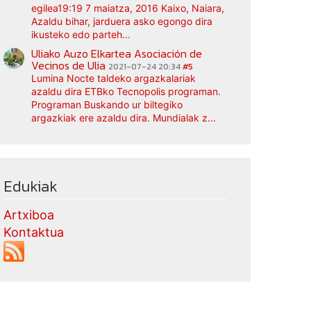
egilea19:19 7 maiatza, 2016 Kaixo, Naiara,
Azaldu bihar, jarduera asko egongo dira
ikusteko edo parteh...
Uliako Auzo Elkartea Asociación de
Vecinos de Ulia
2021-07-24 20:34
#5
Lumina Nocte taldeko argazkalariak
azaldu dira ETBko Tecnopolis programan.
Programan Buskando ur biltegiko
argazkiak ere azaldu dira. Mundialak z...
Edukiak
Artxiboa
Kontaktua