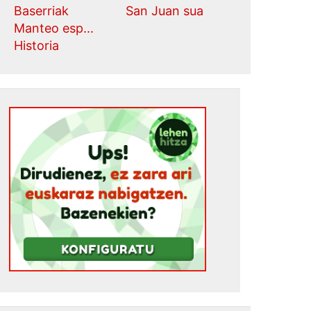
Baserriak
San Juan sua
Manteo esp...
Historia