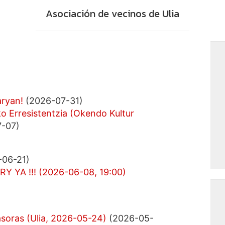
Asociación de vecinos de Ulia
aryan!
(2026-07-31)
ako Erresistentzia (Okendo Kultur
-07)
06-21)
Y YA !!! (2026-06-08, 19:00)
asoras (Ulia, 2026-05-24)
(2026-05-