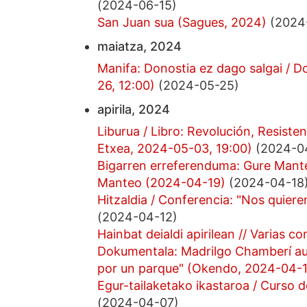
(2024-06-15)
San Juan sua (Sagues, 2024)
(2024
maiatza, 2024
Manifa: Donostia ez dago salgai / 
26, 12:00)
(2024-05-25)
apirila, 2024
Liburua / Libro: Revolución, Resiste
Etxea, 2024-05-03, 19:00)
(2024-0
Bigarren erreferenduma: Gure Mant
Manteo (2024-04-19)
(2024-04-18
Hitzaldia / Conferencia: "Nos quier
(2024-04-12)
Hainbat deialdi apirilean // Varias co
Dokumentala: Madrilgo Chamberí auz
por un parque" (Okendo, 2024-04-
Egur-tailaketako ikastaroa / Curso 
(2024-04-07)