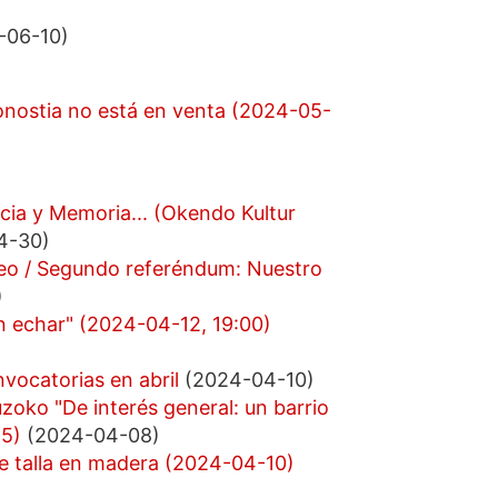
-06-10)
Donostia no está en venta (2024-05-
ncia y Memoria... (Okendo Kultur
4-30)
eo / Segundo referéndum: Nuestro
)
en echar" (2024-04-12, 19:00)
nvocatorias en abril
(2024-04-10)
oko "De interés general: un barrio
15)
(2024-04-08)
de talla en madera (2024-04-10)