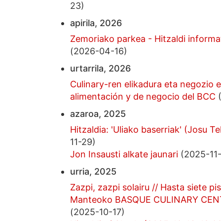
23)
apirila, 2026
Zemoriako parkea - Hitzaldi informa
(2026-04-16)
urtarrila, 2026
Culinary-ren elikadura eta negozio
alimentación y de negocio del BCC
(
azaroa, 2025
Hitzaldia: 'Uliako baserriak' (Josu T
11-29)
Jon Insausti alkate jaunari
(2025-11
urria, 2025
Zazpi, zazpi solairu // Hasta siete pi
Manteoko BASQUE CULINARY CENTER
(2025-10-17)