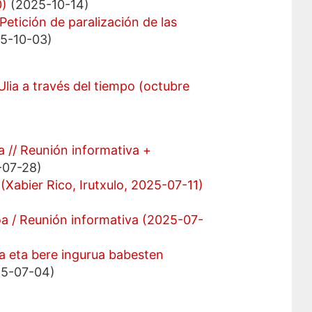
0)
(2025-10-14)
Petición de paralización de las
5-10-03)
Ulia a través del tiempo (octubre
a // Reunión informativa +
07-28)
(Xabier Rico, Irutxulo, 2025-07-11)
oa / Reunión informativa (2025-07-
a eta bere ingurua babesten
5-07-04)