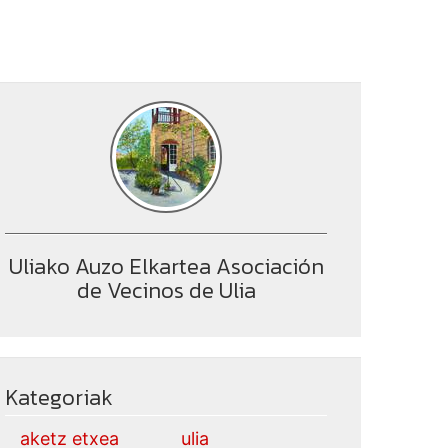
Uliako Auzo Elkartea Asociación
de Vecinos de Ulia
Kategoriak
aketz etxea
ulia