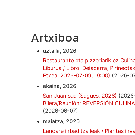
Artxiboa
uztaila, 2026
Restaurante eta pizzeriarik ez Culin
Liburua / Libro: Deiadarra, Pirineot
Etxea, 2026-07-09, 19:00)
(2026-07
ekaina, 2026
San Juan sua (Sagues, 2026)
(2026-
Bilera/Reunión: REVERSIÓN CULINAR
(2026-06-07)
maiatza, 2026
Landare inbaditzaileak / Plantas inv