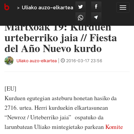
Uliako auzo-elkartea
Tog
navi
Martxoak 19: Kurduen
urteberriko jaia // Fiesta
del Año Nuevo kurdo
Uliako auzo-elkartea
|
2016-03-17 23:56
[EU]
Kurduen egutegian asteburu honetan hasiko da
2716. urtea. Herri kurduekin elkartasunean
“Newroz / Urteberriko jaia” ospatuko da
larunbatean Uliako mintegietako parkean
Komite