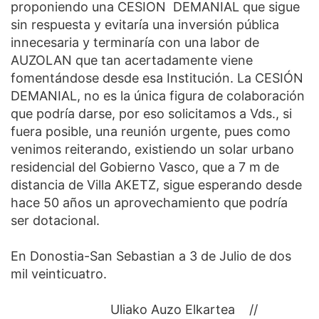
proponiendo una CESION DEMANIAL que sigue
sin respuesta y evitaría una inversión pública
innecesaria y terminaría con una labor de
AUZOLAN que tan acertadamente viene
fomentándose desde esa Institución. La CESIÓN
DEMANIAL, no es la única figura de colaboración
que podría darse, por eso solicitamos a Vds., si
fuera posible, una reunión urgente, pues como
venimos reiterando, existiendo un solar urbano
residencial del Gobierno Vasco, que a 7 m de
distancia de Villa AKETZ, sigue esperando desde
hace 50 años un aprovechamiento que podría
ser dotacional.
En Donostia-San Sebastian a 3 de Julio de dos
mil veinticuatro.
Uliako Auzo Elkartea //