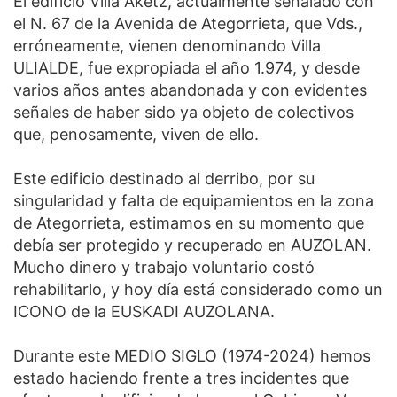
El edificio Villa Aketz, actualmente señalado con
el N. 67 de la Avenida de Ategorrieta, que Vds.,
erróneamente, vienen denominando Villa
ULIALDE, fue expropiada el año 1.974, y desde
varios años antes abandonada y con evidentes
señales de haber sido ya objeto de colectivos
que, penosamente, viven de ello.
Este edificio destinado al derribo, por su
singularidad y falta de equipamientos en la zona
de Ategorrieta, estimamos en su momento que
debía ser protegido y recuperado en AUZOLAN.
Mucho dinero y trabajo voluntario costó
rehabilitarlo, y hoy día está considerado como un
ICONO de la EUSKADI AUZOLANA.
Durante este MEDIO SIGLO (1974-2024) hemos
estado haciendo frente a tres incidentes que