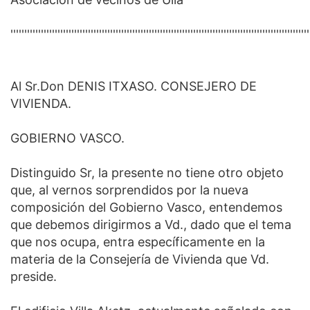
''''''''''''''''''''''''''''''''''''''''''''''''''''''''''''''''''''''''''''''''''''''''''''''''''''''''''''
Al Sr.Don DENIS ITXASO. CONSEJERO DE
VIVIENDA.
GOBIERNO VASCO.
Distinguido Sr, la presente no tiene otro objeto
que, al vernos sorprendidos por la nueva
composición del Gobierno Vasco, entendemos
que debemos dirigirmos a Vd., dado que el tema
que nos ocupa, entra específicamente en la
materia de la Consejería de Vivienda que Vd.
preside.