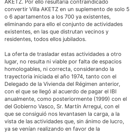
AKETZ. Por ello resultaría contraindicado
convertir Villa AKETZ en un suplemento de solo 5
o 6 apartamentos a los 700 ya existentes,
eliminando para ello el conjunto de actividades
existentes, en las que distrutan vecinos y
residentes, todos ellos jubilados.
La oferta de trasladar estas actividades a otro
lugar, no resulta ni viable por falta de espacios
homologables, ni correcta, considerando la
trayectoria iniciada el año 1974, tanto con el
Delegado de la Vivienda del Régimen anterior,
con el que se llegó al acuerdo de pagar el IBI
anualmente, como posteriormente (1999) con el
del Gobierno Vasco, Sr. Martín Arregui, con el
que se consiguió nos levantasen la carga, a la
vista de las actividades que, sin ánimo de lucro,
ya se venían realizando en favor de la