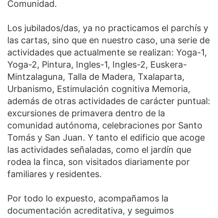
Comunidad.
Los jubilados/das, ya no practicamos el parchís y
las cartas, sino que en nuestro caso, una serie de
actividades que actualmente se realizan: Yoga-1,
Yoga-2, Pintura, Ingles-1, Ingles-2, Euskera-
Mintzalaguna, Talla de Madera, Txalaparta,
Urbanismo, Estimulación cognitiva Memoria,
además de otras actividades de carácter puntual:
excursiones de primavera dentro de la
comunidad autónoma, celebraciones por Santo
Tomás y San Juan. Y tanto el edificio que acoge
las actividades señaladas, como el jardín que
rodea la finca, son visitados diariamente por
familiares y residentes.
Por todo lo expuesto, acompañamos la
documentación acreditativa, y seguimos