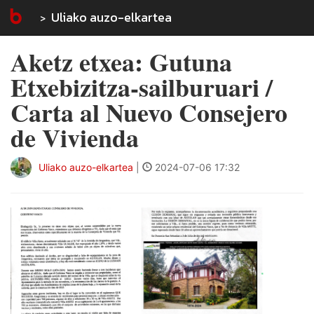
Uliako auzo-elkartea
Aketz etxea: Gutuna
Etxebizitza-sailburuari /
Carta al Nuevo Consejero
de Vivienda
Uliako auzo-elkartea
|
2024-07-06 17:32