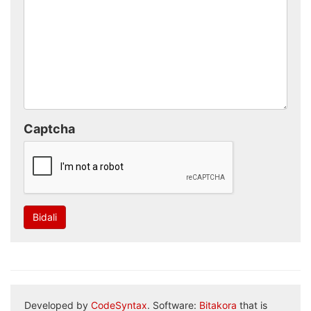
Captcha
Bidali
Developed by
CodeSyntax
. Software:
Bitakora
that is