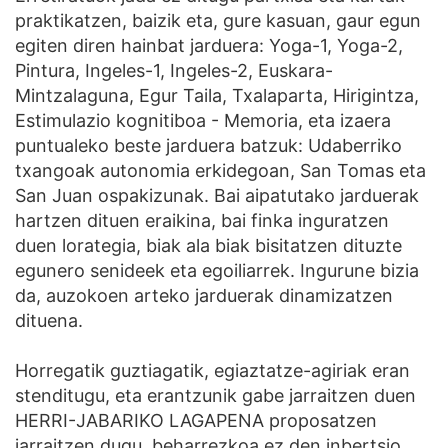
praktikatzen, baizik eta, gure kasuan, gaur egun
egiten diren hainbat jarduera: Yoga-1, Yoga-2,
Pintura, Ingeles-1, Ingeles-2, Euskara-
Mintzalaguna, Egur Taila, Txalaparta, Hirigintza,
Estimulazio kognitiboa - Memoria, eta izaera
puntualeko beste jarduera batzuk: Udaberriko
txangoak autonomia erkidegoan, San Tomas eta
San Juan ospakizunak. Bai aipatutako jarduerak
hartzen dituen eraikina, bai finka inguratzen
duen lorategia, biak ala biak bisitatzen dituzte
egunero senideek eta egoiliarrek. Ingurune bizia
da, auzokoen arteko jarduerak dinamizatzen
dituena.
Horregatik guztiagatik, egiaztatze-agiriak eran
stenditugu, eta erantzunik gabe jarraitzen duen
HERRI-JABARIKO LAGAPENA proposatzen
jarraitzen dugu, beharrezkoa ez den inbertsio