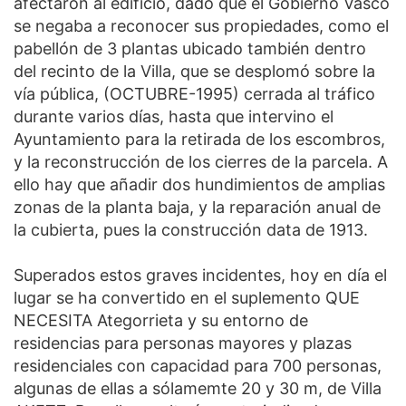
afectaron al edificio, dado que el Gobierno Vasco
se negaba a reconocer sus propiedades, como el
pabellón de 3 plantas ubicado también dentro
del recinto de la Villa, que se desplomó sobre la
vía pública, (OCTUBRE-1995) cerrada al tráfico
durante varios días, hasta que intervino el
Ayuntamiento para la retirada de los escombros,
y la reconstrucción de los cierres de la parcela. A
ello hay que añadir dos hundimientos de amplias
zonas de la planta baja, y la reparación anual de
la cubierta, pues la construcción data de 1913.
Superados estos graves incidentes, hoy en día el
lugar se ha convertido en el suplemento QUE
NECESITA Ategorrieta y su entorno de
residencias para personas mayores y plazas
residenciales con capacidad para 700 personas,
algunas de ellas a sólamemte 20 y 30 m, de Villa