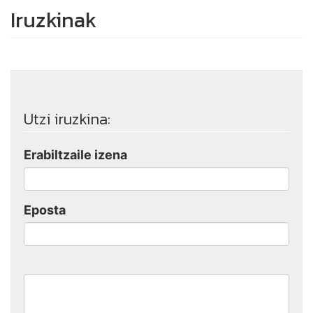
Iruzkinak
Utzi iruzkina:
Erabiltzaile izena
Eposta