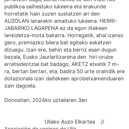
publikoa saihestuko lukeena eta erakunde
horretatik hain zuzen sustatzen ari den
AUZOLAN lanarekin amaituko lukeena. HERRI-
JABARIKO LAGAPENA ez da egon litekeen
lankidetza-mota bakarra. Horregatik, ahal izanez
gero, premiazko bilera bat egiteko eskatzen
dizuegu. Izan ere, behin eta berriz esan dugun
bezala, Eusko Jaurlaritzarena den hiri-orube
erretsidentzial bat badago, AKETZ etxetik 7 m-
ra, bertan bertan, eta, badira 50 urte oraindik ere
dotazionala izan daitekeen aprobetxamenduaren
zain dagoela.
Donostian, 2024ko uztailaren 3an
Uliako Auzo Elkartea //
Asociación de vecinos de Ulía