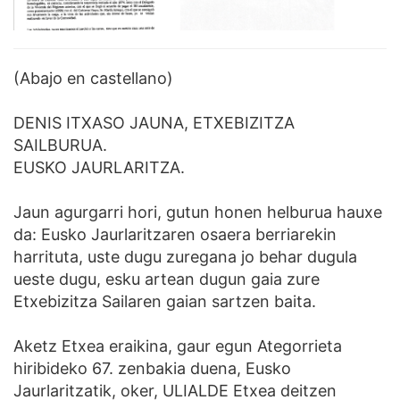
(Abajo en castellano)
DENIS ITXASO JAUNA, ETXEBIZITZA
SAILBURUA.
EUSKO JAURLARITZA.
Jaun agurgarri hori, gutun honen helburua hauxe
da: Eusko Jaurlaritzaren osaera berriarekin
harrituta, uste dugu zuregana jo behar dugula
ueste dugu, esku artean dugun gaia zure
Etxebizitza Sailaren gaian sartzen baita.
Aketz Etxea eraikina, gaur egun Ategorrieta
hiribideko 67. zenbakia duena, Eusko
Jaurlaritzatik, oker, ULIALDE Etxea deitzen