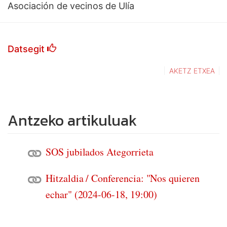
Asociación de vecinos de Ulía
Datsegit
AKETZ ETXEA
Antzeko artikuluak
SOS jubilados Ategorrieta
Hitzaldia / Conferencia: "Nos quieren
echar" (2024-06-18, 19:00)