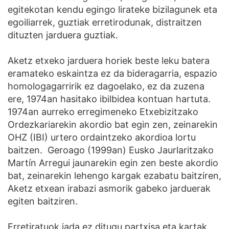
egitekotan kendu egingo lirateke bizilagunek eta
egoiliarrek, guztiak erretirodunak, distraitzen
dituzten jarduera guztiak.
Aketz etxeko jarduera horiek beste leku batera
eramateko eskaintza ez da bideragarria, espazio
homologagarririk ez dagoelako, ez da zuzena
ere, 1974an hasitako ibilbidea kontuan hartuta.
1974an aurreko erregimeneko Etxebizitzako
Ordezkariarekin akordio bat egin zen, zeinarekin
OHZ (IBI) urtero ordaintzeko akordioa lortu
baitzen. Geroago (1999an) Eusko Jaurlaritzako
Martín Arregui jaunarekin egin zen beste akordio
bat, zeinarekin lehengo kargak ezabatu baitziren,
Aketz etxean irabazi asmorik gabeko jarduerak
egiten baitziren.
Erretiratuok jada ez ditugu partxisa eta kartak