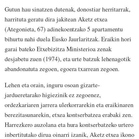
Gutun hau sinatzen dutenak, donostiar herritarrak,
harrituta geratu dira jakitean Aketz etxea
(Ategonieta, 67) adinekoentzako 5 apartamentu
bihurtu nahi duela Eusko Jaurlaritzak. Eraikin hori
garai bateko Etxebizitza Ministerioa zenak
desjabetu zuen (1974), eta urte batzuk lehenagotik
abandonatuta zegoen, egoera txarrean zegoen.
Lehen eta orain, inguru osoan gizarte-
jardueretarako higiezinik ez zegoenez,
ordezkariaren jarrera ulerkorrarekin eta eraikinaren
berezitasunarekin, etxea kontserbatzea erabaki zen.
Harrezkero auzolana eta hura kontserbatzeko urtero
inbertitutako dirua oinarri izanik, Aketz etxea ikono