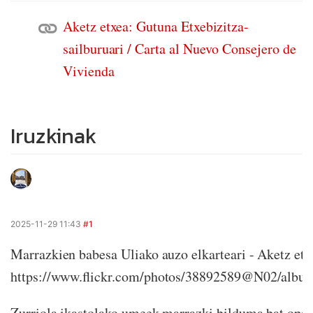
Aketz etxea: Gutuna Etxebizitza-
sailburuari / Carta al Nuevo Consejero de
Vivienda
Iruzkinak
2025-11-29 11:43
#1
Marrazkien babesa Uliako auzo elkarteari - Aketz etx
https://www.flickr.com/photos/38892589@N02/alb
Zurriola ikastolako umeek marrazki bilduma bat opar