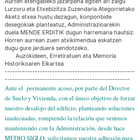
Aurten e
tengabeko jazarpena egiten ari zaigu
Lurzoru eta Etxebizitza Zuzendaria
Ategorrietako
Aketz etxea
hustu dezagun
,
konponbide
desegokiak
planteatuz,
Administrazioarekin
duela
MENDE
ERDITIK
dugun
harremana
hautsiz.
Horren aurrean
zuen
atxikimendua
eskatzen
dugu
gure
jarduera
sendotzeko.
Auzokideen,
Erretiratuen
eta
Memoria
Historikoaren
Elkartea
----------------------------------------------------
--------------------------------------------------
Ante el permanente acoso, por parte del Director
de Suelo y Vivienda, con el único objetivo de forzar
nuestro desalojo del edificio, planteando soluciones
inadecuadas, rompiendo la relación que venimos
manteniendo con la Administración, desde hace
MEDIO SIGLO, solicitamos vuestra adhesión para