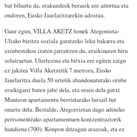
bat bihurtu da, erakundeek beraiek ere aitortua eta
ondoren, Eusko Jaurlaritzarekin adostua.
Gaur egun, VILLA AKETZ honek Ategonieta-
Uliako bizitza soziala garatzeko leku bakarra eta
ezinbestekoa izaten jarraitzen du, eraikinaren hiru
solairuetan. Ulertezina eta bitxia ere egiten zaigu
ez jakitea Villa Aketzetik 7 metrora, Eusko
Jaurlaritza duela 50 urtetik abandonatutako orube
eraikigarri baten jabe dela, eta orain dela gutxi
Manteon apartamentu berrietarako lursail bat
onartu dela. Bestalde, Ategorrietan dago adineko
pertsonentzako apartamentuen kontzentraziorik
handiena (700). Konpon ditzagun arazoak, eta ez