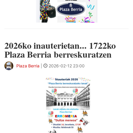
2026ko inauterietan... 1722ko
Plaza Berria berreskuratzen
Plaza Berria
|
2026-02-12 23:00