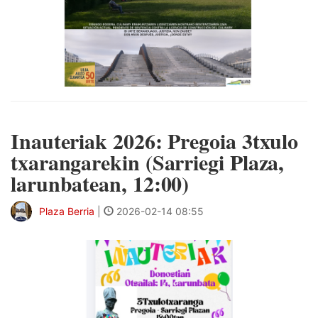
Inauteriak 2026: Pregoia 3txulo
txarangarekin (Sarriegi Plaza,
larunbatean, 12:00)
Plaza Berria
|
2026-02-14 08:55