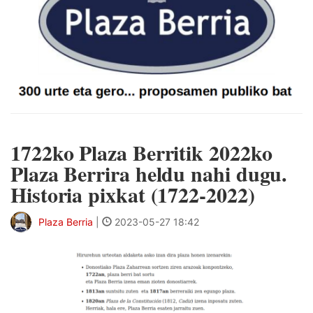
1722ko Plaza Berritik 2022ko
Plaza Berrira heldu nahi dugu.
Historia pixkat (1722-2022)
Plaza Berria
|
2023-05-27 18:42