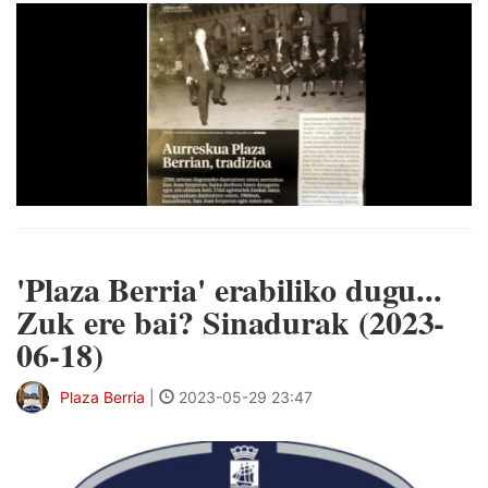
'Plaza Berria' erabiliko dugu...
Zuk ere bai? Sinadurak (2023-
06-18)
Plaza Berria
|
2023-05-29 23:47