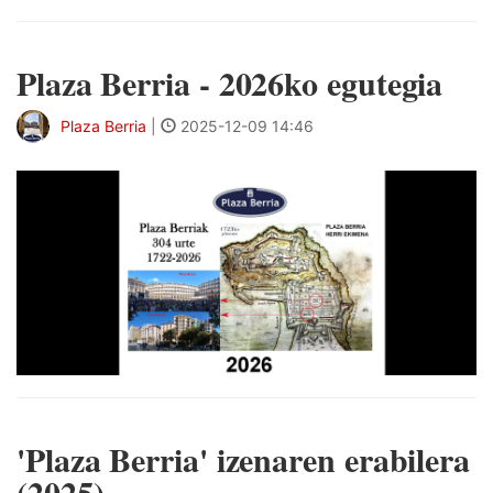
Plaza Berria - 2026ko egutegia
Plaza Berria
|
2025-12-09 14:46
'Plaza Berria' izenaren erabilera
(2025)