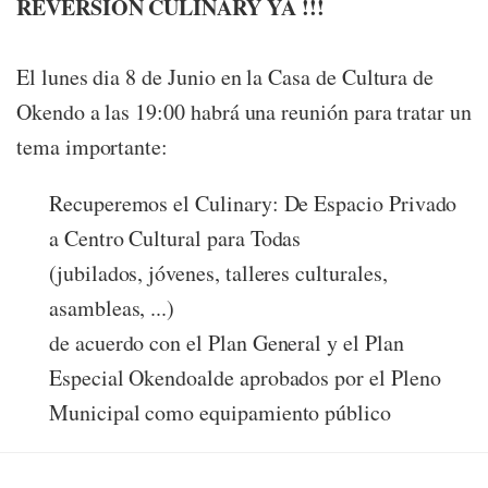
REVERSIÓN CULINARY YA !!!
El lunes dia 8 de Junio en la Casa de Cultura de
Okendo a las 19:00 habrá una reunión para tratar un
tema importante:
Recuperemos el Culinary: De Espacio Privado
a Centro Cultural para Todas
(jubilados, jóvenes, talleres culturales,
asambleas, ...)
de acuerdo con el Plan General y el Plan
Especial Okendoalde aprobados por el Pleno
Municipal como equipamiento público