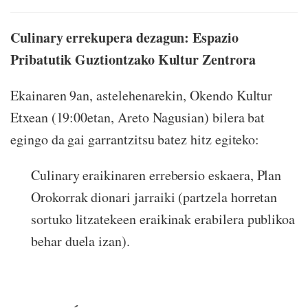
Culinary errekupera dezagun: Espazio
Pribatutik Guztiontzako Kultur Zentrora
Ekainaren 9an, astelehenarekin, Okendo Kultur
Etxean (19:00etan, Areto Nagusian) bilera bat
egingo da gai garrantzitsu batez hitz egiteko:
Culinary eraikinaren errebersio eskaera, Plan
Orokorrak dionari jarraiki (partzela horretan
sortuko litzatekeen eraikinak erabilera publikoa
behar duela izan).