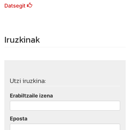
Datsegit
Iruzkinak
Utzi iruzkina:
Erabiltzaile izena
Eposta