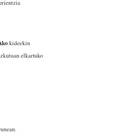
rientzia
Ako
kideekin
zkutuan elkartuko
runean.