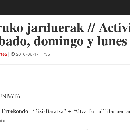
uko jarduerak // Activ
bado, domingo y lunes
rtea
|
2016-06-17 11:55
RUNBATA
 Errekondo
: “Bizi-Baratza” + “Altza Porru” liburuen 
ita