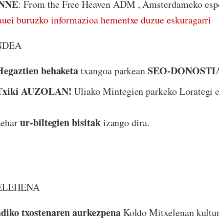
NNE
: From the Free Heaven ADM , Ámsterdameko espe
ei buruzko informazioa hementxe duzue eskuragarri
ANDEA
Hegaztien behaketa
SEO-DONOSTI
txangoa parkean
Txiki AUZOLAN!
Uliako Mintegien parkeko Lorategi e
ur-biltegien bisitak
zehar
izango dira.
TELEHENA
diko txostenaren
aurkezpena
Koldo Mitxelenan kultu