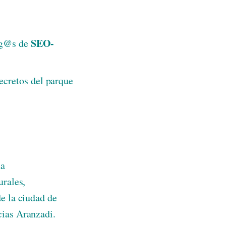
SEO-
mig@s de
ecretos del parque
na
urales,
de la ciudad de
cias Aranzadi.