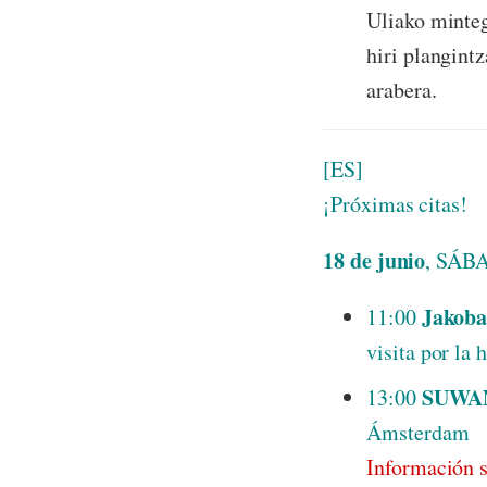
Uliako minteg
hiri plangint
arabera.
[ES]
¡Próximas citas!
18
de junio
, SÁB
Jakoba
11:00
visita por la 
SUWA
13:00
Ámsterdam
Información