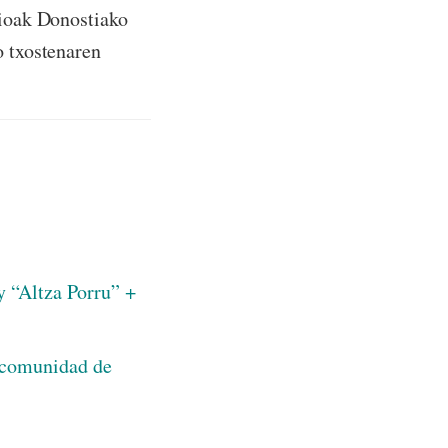
lioak Donostiako
o txostenaren
 y “Altza Porru” +
 comunidad de