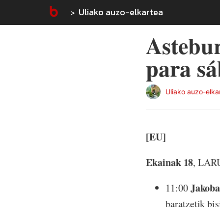
Uliako auzo-elkartea
Astebur
para sá
Uliako auzo-elka
[EU]
Ekainak
18
, LA
Jakoba
11:00
baratzetik bis