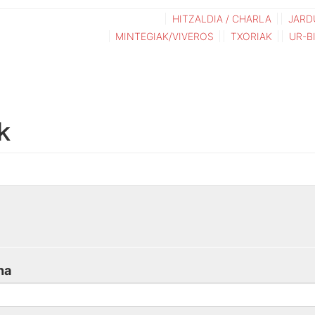
HITZALDIA / CHARLA
JARD
MINTEGIAK/VIVEROS
TXORIAK
UR-B
k
na