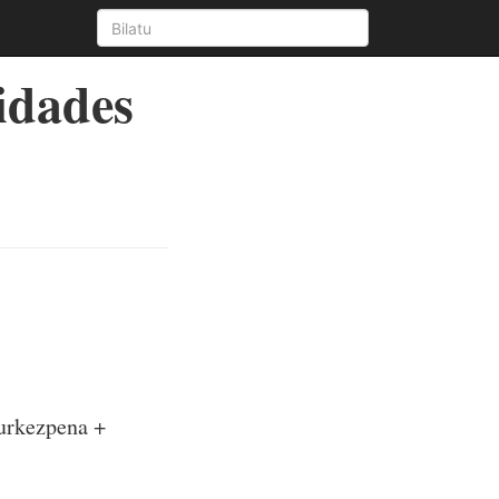
idades
aurkezpena +