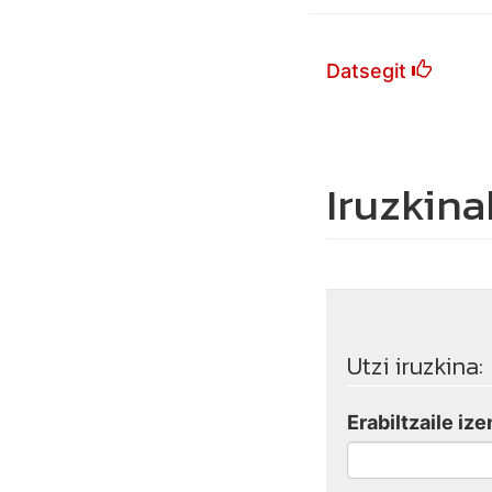
Datsegit
Iruzkina
Utzi iruzkina:
Erabiltzaile ize