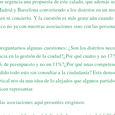
on urgencia una propuesta de este calado, que además no
adrid y Barcelona convirtiendo a los distritos en un m
rden ni concierto. Y la cuestión es más grave aún cuando
ico no ya con nuestras asociaciones sino con las person
preguntarnos algunas cuestiones: ¿Son los distritos nece
acia en la gestión de la ciudad?¿Por qué cuatro y no 17?
% de presupuesto y no un 11%?¿Por qué unas competenc
dido todo esto sin consultar a la ciudadanía? Esta democ
ical nos da una idea de lo alejados que algunos partidos
icen representar.
 las asociaciones aquí presentes exigimos: