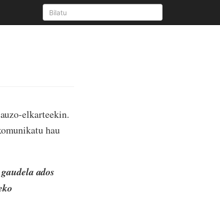
o
u auzo-elkarteekin.
 komunikatu hau
 gaudela ados
eko