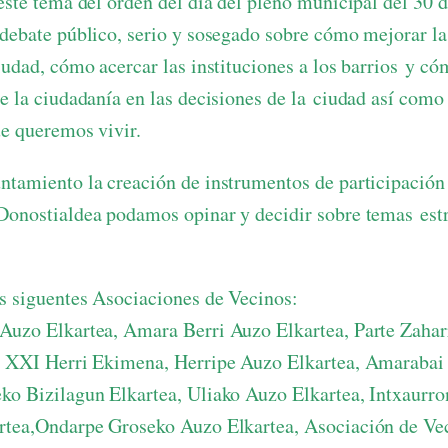
este tema del orden del día del pleno municipal del 30 
 debate público, serio y sosegado sobre cómo mejorar la 
iudad, cómo acercar las instituciones a los barrios y có
de la ciudadanía en las decisiones de la ciudad así como
ue queremos vivir.
ntamiento la creación de instrumentos de participación
Donostialdea podamos opinar y decidir sobre temas estr
s siguentes Asociaciones de Vecinos:
Auzo Elkartea, Amara Berri Auzo Elkartea, Parte Zaha
a XXI Herri Ekimena, Herripe Auzo Elkartea, Amarabai
ko Bizilagun Elkartea, Uliako Auzo Elkartea, Intxaurr
rtea,Ondarpe Groseko Auzo Elkartea, Asociación de Ve