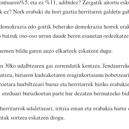
ontuaren%5, eta ez %11, adibidez? Zergatik aitortu es
k ez? Nork erabaki du hori guztia herritarrei galdetu ga
demokrazia edo goitik beherako demokrazia horrek era
ko batzuk oso-oso urrun daude beren esanetan ordezkatze
 hemen bildu garen auzo elkarteek eskatzen dugu:
en 30ko udalbtzaren gai zerrendatik kentzea. Jendaurrek
latzea, hiriaren kudeaketaren eraginkortasuna hobetzear
etara hurbiltzeari buruz eta herritarrek hiriko erabakie
i ereduari buruzkoetan parte har dezaten bermatzeko bid
erritarrok udaletxeari, iritzia eman eta erabakia hartu
ntak sortzea eskatzen diogu.