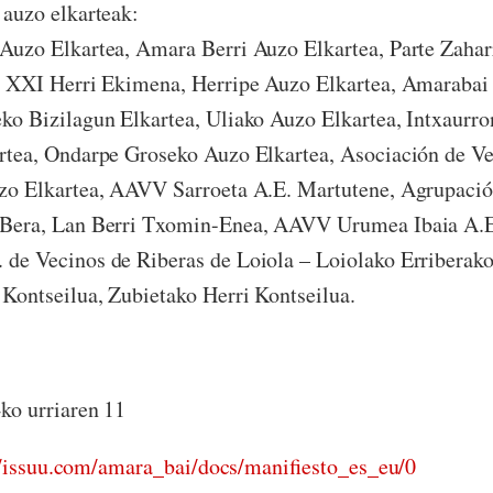
 auzo elkarteak:
Auzo Elkartea, Amara Berri Auzo Elkartea, Parte Zaha
a XXI Herri Ekimena, Herripe Auzo Elkartea, Amarabai
ko Bizilagun Elkartea, Uliako Auzo Elkartea, Intxaurr
rtea, Ondarpe Groseko Auzo Elkartea, Asociación de V
uzo Elkartea, AAVV Sarroeta A.E. Martutene, Agrupac
 Bera, Lan Berri Txomin-Enea, AAVV Urumea Ibaia A.E,
de Vecinos de Riberas de Loiola – Loiolako Erriberako
 Kontseilua, Zubietako Herri Kontseilua.
ko urriaren 11
//issuu.com/amara_bai/docs/manifiesto_es_eu/0