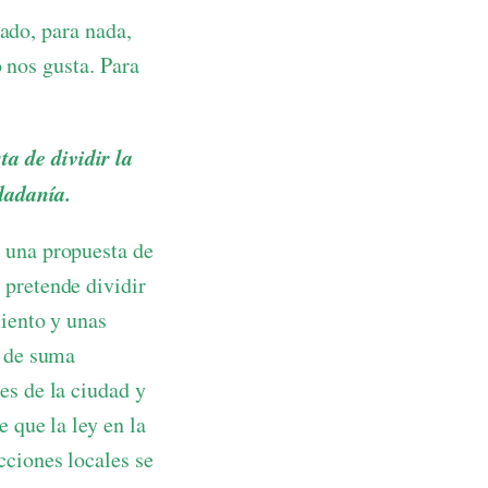
jado, para nada,
 nos gusta. Para
a de dividir la
udadanía.
 una propuesta de
 pretende dividir
miento y unas
s de suma
es de la ciudad y
 que la ley en la
cciones locales se