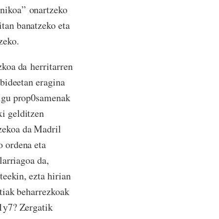
anikoa” onartzeko
itan banatzeko eta
zeko.
zkoa da herritarren
 bideetan eragina
zaigu prop0samenak
i gelditzen
zekoa da Madril
o ordena eta
larriagoa da,
teekin, ezta hirian
utiak beharrezkoak
 1y7? Zergatik