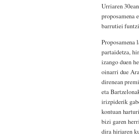
Urriaren 30ean
proposamena er
barrutiei funt
Proposamena lan
partaidetza, hi
izango duen he
oinarri due Ar
direnean premi
eta Bartzelona
irizpiderik gab
kontuan harturi
bizi garen her
dira hiriaren 