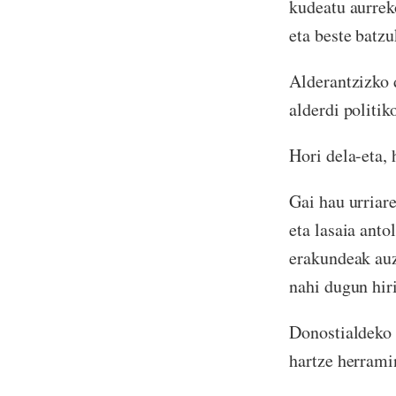
kudeatu aurrek
eta beste batzu
Alderantzizko 
alderdi politi
Hori dela-eta,
Gai hau urriar
eta lasaia anto
erakundeak auzo
nahi dugun hir
Donostialdeko h
hartze herrami