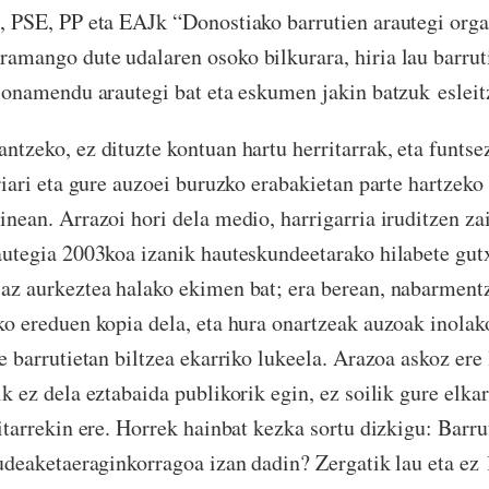
, PSE, PP eta EAJk “Donostiako barrutien arautegi org
amango dute udalaren osoko bilkurara, hiria lau barrut
zionamendu arautegi bat eta eskumen jakin batzuk esleit
tzeko, ez dituzte kontuan hartu herritarrak, eta funtse
riari eta gure auzoei buruzko erabakietan parte hartzeko
inean. Arrazoi hori dela medio, harrigarria iruditzen 
autegia 2003koa izanik hauteskundeetarako hilabete gutx
az aurkeztea halako ekimen bat; era berean, nabarment
ko ereduen kopia dela, eta hura onartzeak auzoak inolak
e barrutietan biltzea ekarriko lukeela. Arazoa askoz ere 
k ez dela eztabaida publikorik egin, ez soilik gure elkar
ritarrekin ere. Horrek hainbat kezka sortu dizkigu: Barr
kudeaketaeraginkorragoa izan dadin? Zergatik lau eta ez