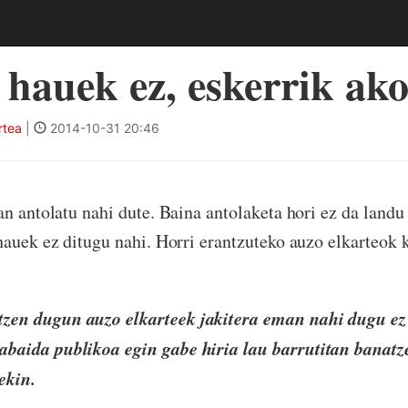
 hauek ez, eskerrik ak
rtea
|
2014-10-31 20:46
an antolatu nahi dute. Baina antolaketa hori ez da land
hauek ez ditugu nahi. Horri erantzuteko auzo elkarteok
tzen dugun auzo elkarteek jakitera eman nahi dugu ez
tabaida publikoa egin gabe hiria lau barrutitan banatz
ekin.