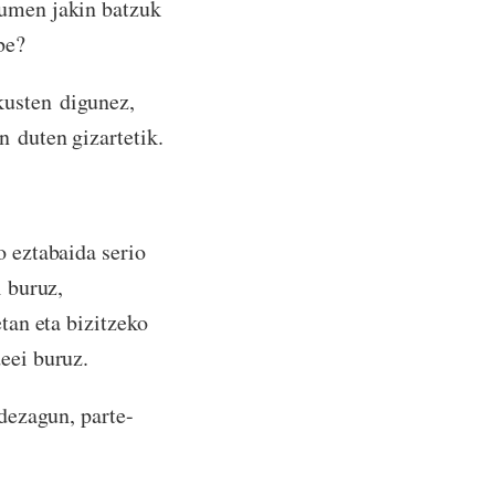
kumen jakin batzuk
be?
kusten digunez,
n duten gizartetik.
o eztabaida serio
i buruz,
tan eta bizitzeko
eei buruz.
 dezagun, parte-