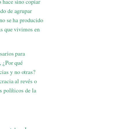
 hace sino copiar
odo de agrupar
 no se ha producido
as que vivimos en
sarios para
, ¿Por qué
ias y no otras?
racia al revés o
 políticos de la