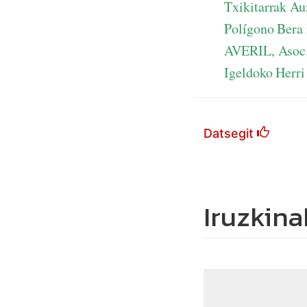
Txikitarrak A
Polígono Bera
AVERIL, Asoc. 
Igeldoko Herri
Datsegit
Iruzkina