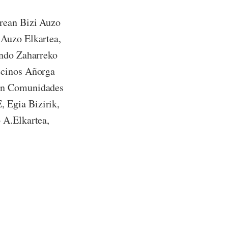
rrean Bizi Auzo
 Auzo Elkartea,
ondo Zaharreko
ecinos Añorga
ión Comunidades
 Egia Bizirik,
 A.Elkartea,