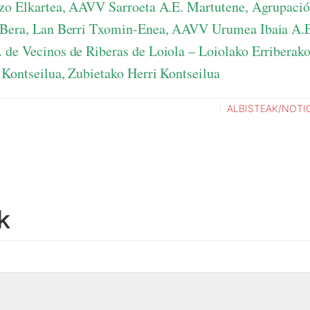
uzo Elkartea, AAVV Sarroeta A.E. Martutene, Agrupac
 Bera, Lan Berri Txomin-Enea, AAVV Urumea Ibaia A.E,
de Vecinos de Riberas de Loiola – Loiolako Erriberako
 Kontseilua, Zubietako Herri Kontseilua
ALBISTEAK/NOTI
k