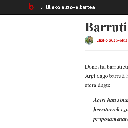
Uliako auzo-elkartea
Barruti
Uliako auzo-elka
Donostia barrutiet
Argi dago barruti 
atera dugu:
Agiri hau sina
herritarrek ez
proposamenar