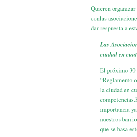
Quieren organizar 
conlas asociacione
dar respuesta a es
Las Asociacion
ciudad en cuat
El próximo 30 
“Reglamento or
la ciudad en c
competencias.E
importancia ya
nuestros barrio
que se basa es