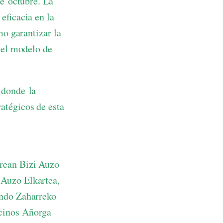
de octubre. La
eficacia en la
mo garantizar la
 el modelo de
 donde la
atégicos de esta
rrean Bizi Auzo
 Auzo Elkartea,
ondo Zaharreko
cinos Añorga