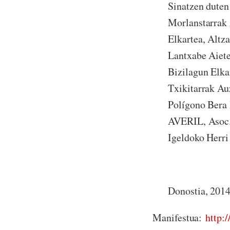
Sinatzen duten
Morlanstarrak 
Elkartea, Altz
Lantxabe Aiete
Bizilagun Elka
Txikitarrak A
Polígono Bera
AVERIL, Asoc. 
Igeldoko Herri
Donostia, 2014
Manifestua:
http: