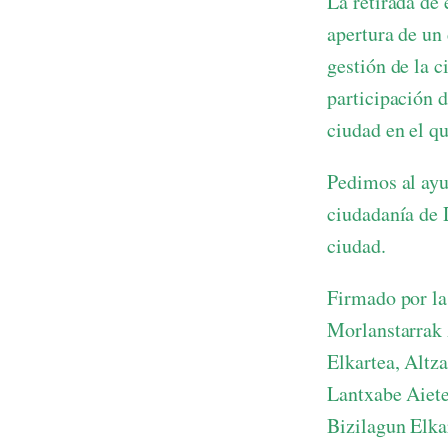
La retirada de 
apertura de un
gestión de la c
participación 
ciudad en el q
Pedimos al ayu
ciudadanía de 
ciudad.
Firmado por la
Morlanstarrak 
Elkartea, Altz
Lantxabe Aiete
Bizilagun Elka