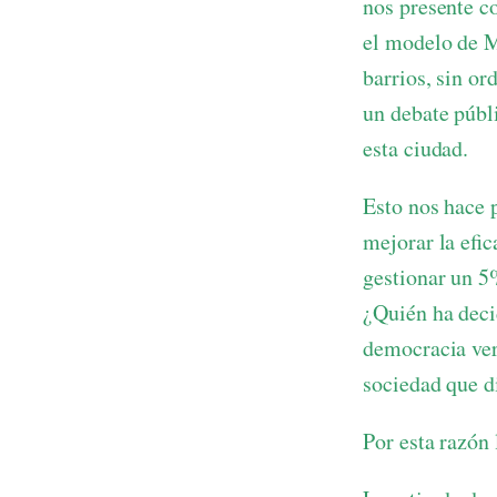
nos presente c
el modelo de M
barrios, sin o
un debate públ
esta ciudad.
Esto nos hace 
mejorar la efic
gestionar un 5
¿Quién ha deci
democracia vert
sociedad que d
Por esta razón