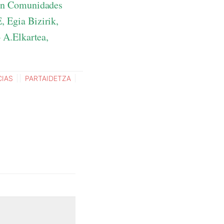
ión Comunidades
 Egia Bizirik,
 A.Elkartea,
CIAS
PARTAIDETZA