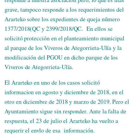
grave, tampoco responde a los requerimientos del
Ararteko sobre los expedientes de queja número
1377/2018(QC y 2399/2018/QC. En ellos se
solicitó protección en el planteamiento municipal
al parque de los Viveros de Ategorrieta-Ulía y la
modilicació
n del PGOU en dicho parque de los
Viveros de Ategorrieta-Ulía.
El Ararteko en uno de los casos solicitó
informacion en agosto y diciembre de 2018, en el
otro en diciembre de 2018 y marzo de 2019. Pero el
Ayuntamiento sigue sin responder. Ante la falta de
respuesta, el 23 de julio el Ararteko ha vuelto a
requerir el envlo de esa información.