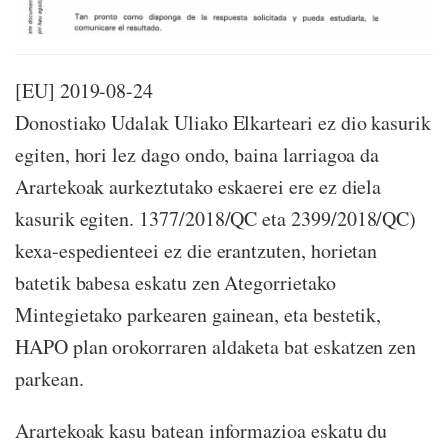
[EU] 2019-08-24
Donostiako Udalak Uliako Elkarteari ez dio kasurik
egiten, hori lez dago ondo, baina larriagoa da
Arartekoak aurkeztutako eskaerei ere ez diela
kasurik egiten. 1377/2018/QC eta 2399/2018/QC)
kexa-espedienteei ez die erantzuten, horietan
batetik babesa eskatu zen Ategorrietako
Mintegietako parkearen gainean, eta bestetik,
HAPO plan orokorraren aldaketa bat eskatzen zen
parkean.
Arartekoak kasu batean informazioa eskatu du