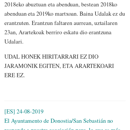
2018eko abuztuan eta abenduan, bestean 2018ko
abenduan eta 2019ko martxoan. Baina Udalak ez du
erantzuten. Erantzun faltaren aurrean, uztailaren
23an, Arartekoak berriro eskatu dio erantzuna
Udalari.
UDAL HONEK HIRITARRARI EZ DIO
JARAMONIK EGITEN, ETA ARARTEKOARI
ERE EZ.
[ES] 24-08-2019
El Ayuntamento d
e Donostia/San Sebastián no
responde a nuestra asociación pero, lo que es más