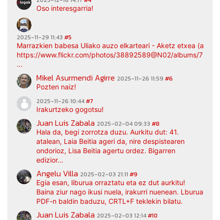
Oso interesgarria!
2025-11-29 11:43
#5
Marrazkien babesa Uliako auzo elkarteari - Aketz etxea (argaz
https://www.flickr.com/photos/38892589@N02/albums/7217
...
Mikel Asurmendi Agirre
2025-11-26 11:59
#6
Pozten naiz!
2025-11-26 10:44
#7
Irakurtzeko gogotsu!
Juan Luis Zabala
2025-02-04 09:33
#8
Hala da, begi zorrotza duzu. Aurkitu dut: 41.
atalean, Laia Beitia ageri da, nire despistearen
ondorioz, Lisa Beitia agertu ordez. Bigarren
edizior...
Angelu Villa
2025-02-03 21:11
#9
Egia esan, liburua orraztatu eta ez dut aurkitu!
Baina ziur nago ikusi nuela, irakurri nuenean. Lburua
PDF-n baldin baduzu, CRTL+F teklekin bilatu.
Juan Luis Zabala
2025-02-03 12:14
#10