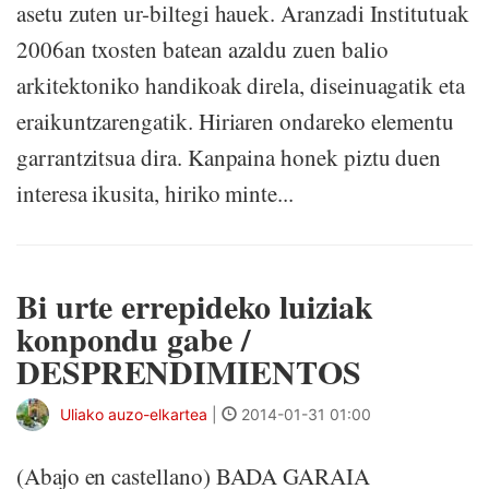
asetu zuten ur-biltegi hauek. Aranzadi Institutuak
2006an txosten batean azaldu zuen balio
arkitektoniko handikoak direla, diseinuagatik eta
eraikuntzarengatik. Hiriaren ondareko elementu
garrantzitsua dira. Kanpaina honek piztu duen
interesa ikusita, hiriko minte...
Bi urte errepideko luiziak
konpondu gabe /
DESPRENDIMIENTOS
Uliako auzo-elkartea
|
2014-01-31 01:00
(Abajo en castellano) BADA GARAIA