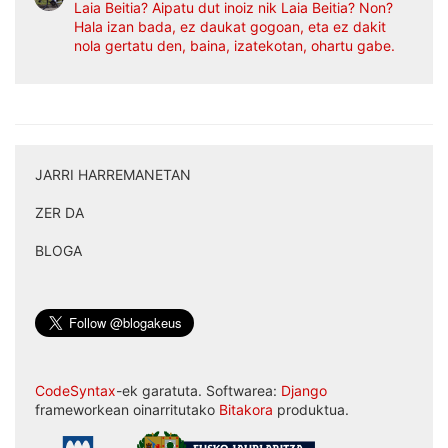
Laia Beitia? Aipatu dut inoiz nik Laia Beitia? Non?
Hala izan bada, ez daukat gogoan, eta ez dakit
nola gertatu den, baina, izatekotan, ohartu gabe.
JARRI HARREMANETAN
|
ZER DA
|
BLOGA
CodeSyntax
-ek garatuta. Softwarea:
Django
frameworkean oinarritutako
Bitakora
produktua.