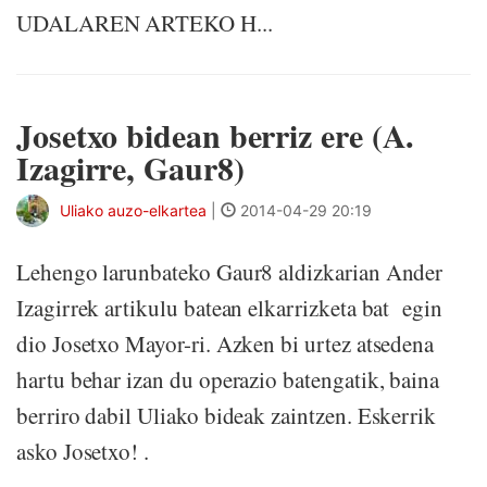
UDALAREN ARTEKO H...
Josetxo bidean berriz ere (A.
Izagirre, Gaur8)
Uliako auzo-elkartea
|
2014-04-29 20:19
Lehengo larunbateko Gaur8 aldizkarian Ander
Izagirrek artikulu batean elkarrizketa bat egin
dio Josetxo Mayor-ri. Azken bi urtez atsedena
hartu behar izan du operazio batengatik, baina
berriro dabil Uliako bideak zaintzen. Eskerrik
asko Josetxo! .