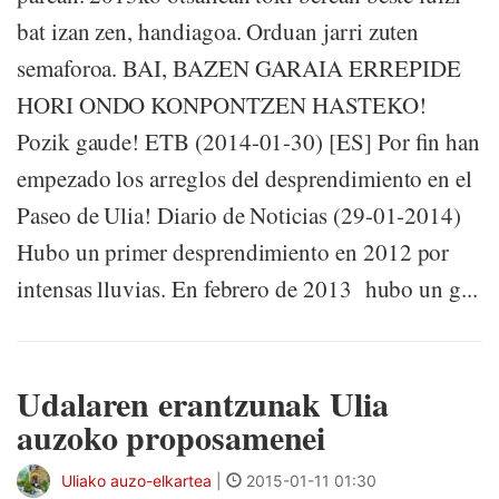
bat izan zen, handiagoa. Orduan jarri zuten
semaforoa. BAI, BAZEN GARAIA ERREPIDE
HORI ONDO KONPONTZEN HASTEKO!
Pozik gaude! ETB (2014-01-30) [ES] Por fin han
empezado los arreglos del desprendimiento en el
Paseo de Ulia! Diario de Noticias (29-01-2014)
Hubo un primer desprendimiento en 2012 por
intensas lluvias. En febrero de 2013 hubo un g...
Udalaren erantzunak Ulia
auzoko proposamenei
Uliako auzo-elkartea
|
2015-01-11 01:30