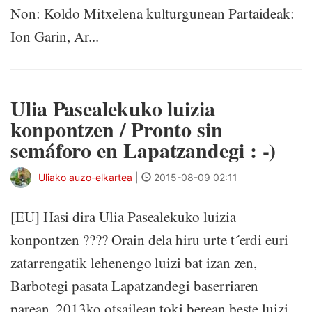
Non: Koldo Mitxelena kulturgunean Partaideak:
Ion Garin, Ar...
Ulia Pasealekuko luizia
konpontzen / Pronto sin
semáforo en Lapatzandegi : -)
Uliako auzo-elkartea
|
2015-08-09 02:11
[EU] Hasi dira Ulia Pasealekuko luizia
konpontzen ???? Orain dela hiru urte t´erdi euri
zatarrengatik lehenengo luizi bat izan zen,
Barbotegi pasata Lapatzandegi baserriaren
parean. 2013ko otsailean toki berean beste luizi