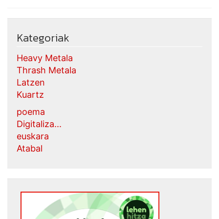
Kategoriak
Heavy Metala
Thrash Metala
Latzen
Kuartz
poema
Digitaliza...
euskara
Atabal