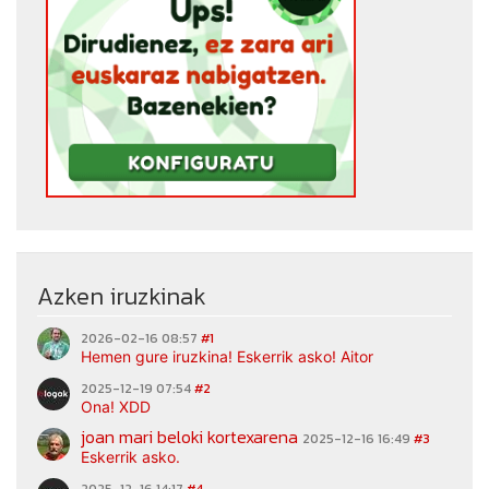
Azken iruzkinak
2026-02-16 08:57
#1
Hemen gure iruzkina! Eskerrik asko! Aitor
2025-12-19 07:54
#2
Ona! XDD
joan mari beloki kortexarena
2025-12-16 16:49
#3
Eskerrik asko.
2025-12-16 14:17
#4