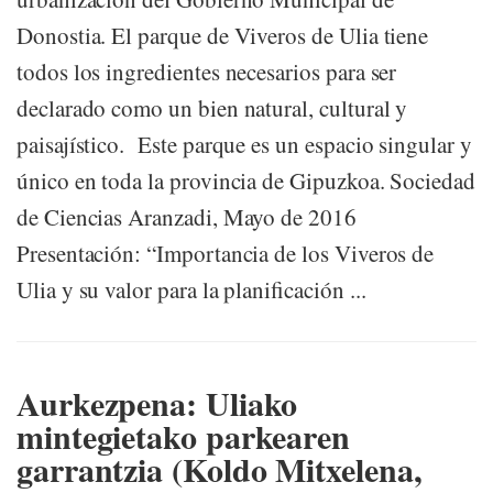
Donostia. El parque de Viveros de Ulia tiene
todos los ingredientes necesarios para ser
declarado como un bien natural, cultural y
paisajístico. Este parque es un espacio singular y
único en toda la provincia de Gipuzkoa. Sociedad
de Ciencias Aranzadi, Mayo de 2016
Presentación: “Importancia de los Viveros de
Ulia y su valor para la planificación ...
Aurkezpena: Uliako
mintegietako parkearen
garrantzia (Koldo Mitxelena,