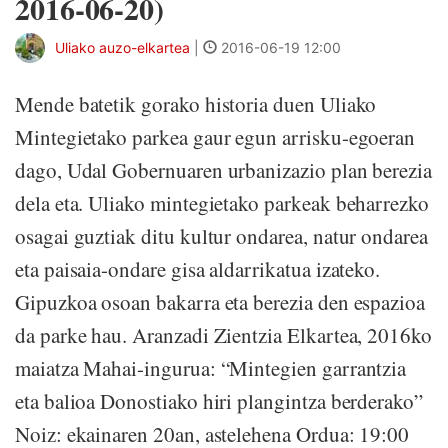
2016-06-20)
Uliako auzo-elkartea
|
2016-06-19 12:00
Mende batetik gorako historia duen Uliako
Mintegietako parkea gaur egun arrisku-egoeran
dago, Udal Gobernuaren urbanizazio plan berezia
dela eta. Uliako mintegietako parkeak beharrezko
osagai guztiak ditu kultur ondarea, natur ondarea
eta paisaia-ondare gisa aldarrikatua izateko.
Gipuzkoa osoan bakarra eta berezia den espazioa
da parke hau. Aranzadi Zientzia Elkartea, 2016ko
maiatza Mahai-ingurua: “Mintegien garrantzia
eta balioa Donostiako hiri plangintza berderako”
Noiz: ekainaren 20an, astelehena Ordua: 19:00