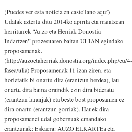
(Puedes ver esta noticia en castellano aquí)
Udalak aztertu ditu 2014ko apirila eta maiatzean
herritarrek “Auzo eta Herriak Donostia
Indartzen” prozesuaren baitan ULIAN egindako
proposamenak.
(http://auzoetaherriak.donostia.org/index.php/eu/4
fasea/ulia) Proposamenak 11 izan ziren, eta
horietatik bi onartu dira (erantzun berdea), lau
onartu dira baina oraindik ezin dira bideratu
(erantzun laranjak) eta beste bost proposamen ez
dira onartu (erantzun gorriak). Hauek dira
proposamenei udal gobernuak emandako
erantzunak: Eskaera: AUZO ELKARTEa eta