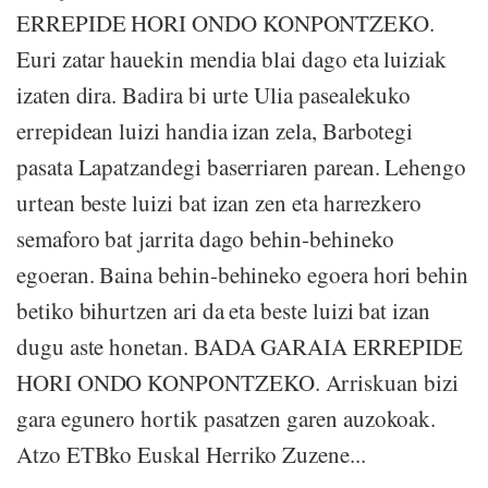
ERREPIDE HORI ONDO KONPONTZEKO.
Euri zatar hauekin mendia blai dago eta luiziak
izaten dira. Badira bi urte Ulia pasealekuko
errepidean luizi handia izan zela, Barbotegi
pasata Lapatzandegi baserriaren parean. Lehengo
urtean beste luizi bat izan zen eta harrezkero
semaforo bat jarrita dago behin-behineko
egoeran. Baina behin-behineko egoera hori behin
betiko bihurtzen ari da eta beste luizi bat izan
dugu aste honetan. BADA GARAIA ERREPIDE
HORI ONDO KONPONTZEKO. Arriskuan bizi
gara egunero hortik pasatzen garen auzokoak.
Atzo ETBko Euskal Herriko Zuzene...