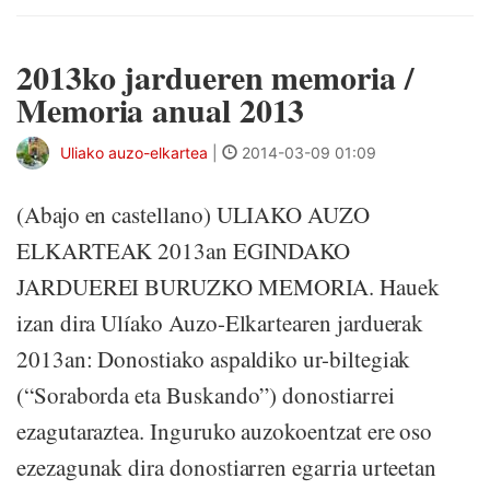
2013ko jardueren memoria /
Memoria anual 2013
Uliako auzo-elkartea
|
2014-03-09 01:09
(Abajo en castellano) ULIAKO AUZO
ELKARTEAK 2013an EGINDAKO
JARDUEREI BURUZKO MEMORIA. Hauek
izan dira Ulíako Auzo-Elkartearen jarduerak
2013an: Donostiako aspaldiko ur-biltegiak
(“Soraborda eta Buskando”) donostiarrei
ezagutaraztea. Inguruko auzokoentzat ere oso
ezezagunak dira donostiarren egarria urteetan