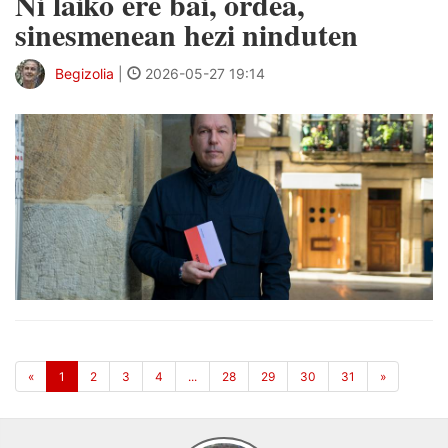
Ni laiko ere bai, ordea,
sinesmenean hezi ninduten
Begizolia
|
2026-05-27 19:14
«
1
2
3
4
...
28
29
30
31
»