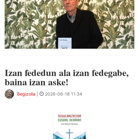
Izan fededun ala izan fedegabe,
baina izan aske!
Begizolia
|
2026-06-18 11:34