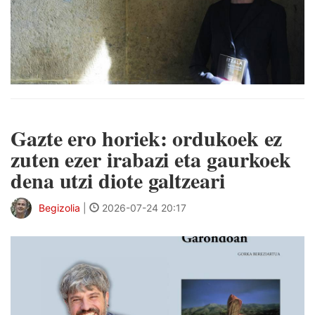
Gazte ero horiek: ordukoek ez
zuten ezer irabazi eta gaurkoek
dena utzi diote galtzeari
Begizolia
|
2026-07-24 20:17