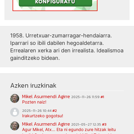
1958. Urretxuar-zumarragar-hendaiarra.
Iparrari so ibili dabilen hegoaldetarra.
Errealaren xerka ari den irrealista. Idealismoa
gainditzeko bidean.
Azken iruzkinak
Mikel Asurmendi Agirre
2025-11-26 11:59
#1
Pozten naiz!
2025-11-26 10:44
#2
Irakurtzeko gogotsu!
Mikel Asurmendi Agirre
2021-05-27 12:35
#3
Agur Mikel, Atx... Eta ni egundo zure hitzak leitu