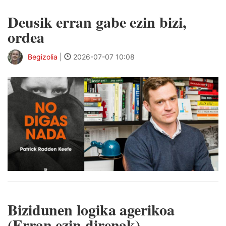
Deusik erran gabe ezin bizi,
ordea
Begizolia
|
2026-07-07 10:08
Bizidunen logika agerikoa
(Erran ezin direnak)