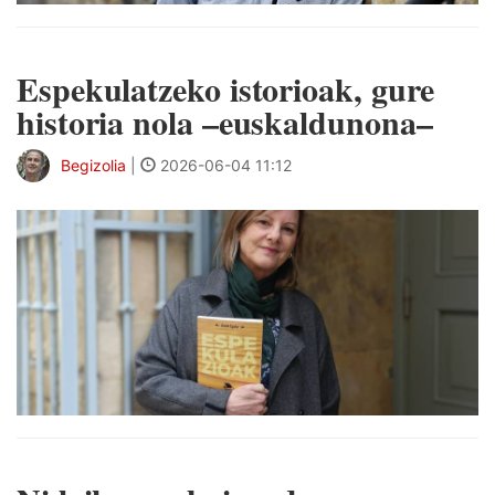
Espekulatzeko istorioak, gure
historia nola –euskaldunona–
Begizolia
|
2026-06-04 11:12