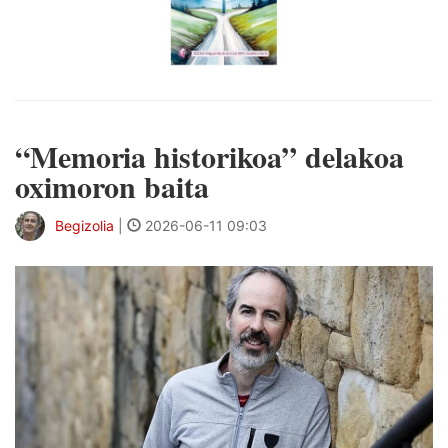
“Memoria historikoa” delakoa
oximoron baita
Begizolia
|
2026-06-11 09:03