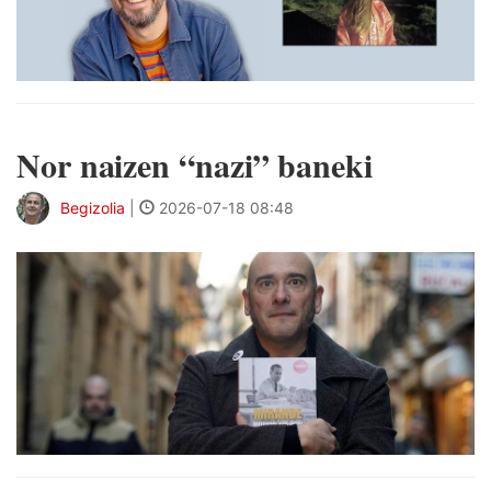
Nor naizen “nazi” baneki
Begizolia
|
2026-07-18 08:48