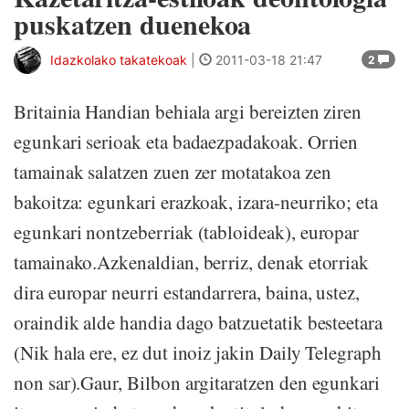
puskatzen duenekoa
Idazkolako takatekoak
|
2011-03-18 21:47
2
Britainia Handian behiala argi bereizten ziren
egunkari serioak eta badaezpadakoak. Orrien
tamainak salatzen zuen zer motatakoa zen
bakoitza: egunkari erazkoak, izara-neurriko; eta
egunkari nontzeberriak (tabloideak), europar
tamainako.Azkenaldian, berriz, denak etorriak
dira europar neurri estandarrera, baina, ustez,
oraindik alde handia dago batzuetatik besteetara
(Nik hala ere, ez dut inoiz jakin Daily Telegraph
non sar).Gaur, Bilbon argitaratzen den egunkari