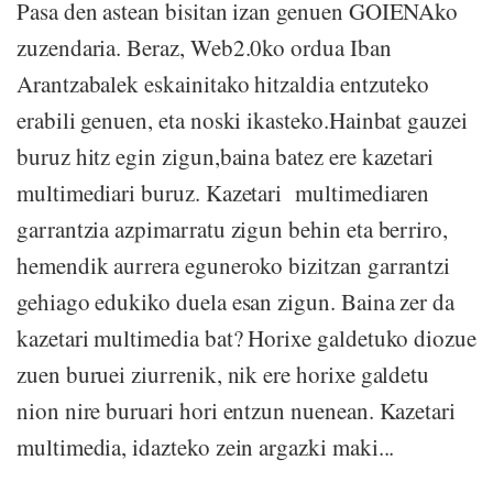
Pasa den astean bisitan izan genuen GOIENAko
zuzendaria. Beraz, Web2.0ko ordua Iban
Arantzabalek eskainitako hitzaldia entzuteko
erabili genuen, eta noski ikasteko.Hainbat gauzei
buruz hitz egin zigun,baina batez ere kazetari
multimediari buruz. Kazetari multimediaren
garrantzia azpimarratu zigun behin eta berriro,
hemendik aurrera eguneroko bizitzan garrantzi
gehiago edukiko duela esan zigun. Baina zer da
kazetari multimedia bat? Horixe galdetuko diozue
zuen buruei ziurrenik, nik ere horixe galdetu
nion nire buruari hori entzun nuenean. Kazetari
multimedia, idazteko zein argazki maki...