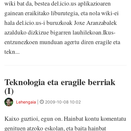
wiki bat da, bestea del.icio.us aplikazioaren
gainean eraikitako liburutegia, eta nola wiki-ei
hala del.icio.us-i buruzkoak Joxe Aranzabalek
azalduko dizkizue bigarren lauhilekoan.Ikus-
entzunezkoen munduan agertu diren eragile eta
tekn...
Teknologia eta eragile berriak
(I)
Lehengaia
|
2009-10-08 10:02
Kaixo guztioi, egun on. Hainbat kontu komentatu
genituen atzoko eskolan, eta baita hainbat