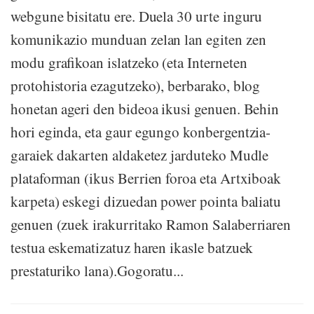
webgune bisitatu ere. Duela 30 urte inguru
komunikazio munduan zelan lan egiten zen
modu grafikoan islatzeko (eta Interneten
protohistoria ezagutzeko), berbarako, blog
honetan ageri den bideoa ikusi genuen. Behin
hori eginda, eta gaur egungo konbergentzia-
garaiek dakarten aldaketez jarduteko Mudle
plataforman (ikus Berrien foroa eta Artxiboak
karpeta) eskegi dizuedan power pointa baliatu
genuen (zuek irakurritako Ramon Salaberriaren
testua eskematizatuz haren ikasle batzuek
prestaturiko lana).Gogoratu...