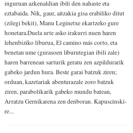
inguruan azkenaldian ibili den nahaste eta
eztabaida. Nik, gaur, aitzakia gisa erabiliko ditut
(zilegi bekit), Manu Leginetxe ekartzeko gure
honetara.Duela urte asko irakurri nuen haren
lehenbiziko liburua, El camino más corto, eta
benetan ume (gurasoen liburutegian ibili zale)
haren barrenean sarturik geratu zen azpildurarik
gabeko jardun hura. Beste garai batzuk ziren;
orduan, kazetariak abenturazale zoro batzuk
ziren, parabolikarik gabeko mundu batean,
Arratzu Gernikarena zen denboran. Kapuscinski-
re...