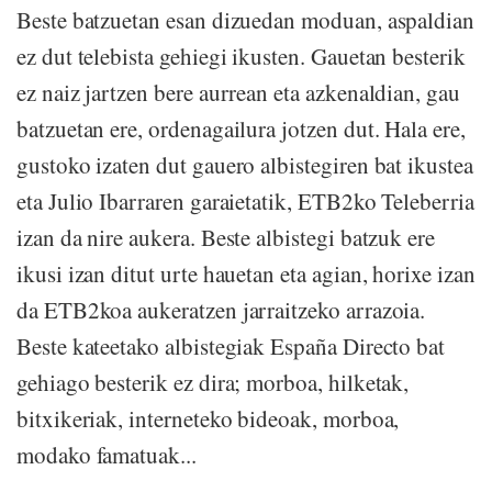
Beste batzuetan esan dizuedan moduan, aspaldian
ez dut telebista gehiegi ikusten. Gauetan besterik
ez naiz jartzen bere aurrean eta azkenaldian, gau
batzuetan ere, ordenagailura jotzen dut. Hala ere,
gustoko izaten dut gauero albistegiren bat ikustea
eta Julio Ibarraren garaietatik, ETB2ko Teleberria
izan da nire aukera. Beste albistegi batzuk ere
ikusi izan ditut urte hauetan eta agian, horixe izan
da ETB2koa aukeratzen jarraitzeko arrazoia.
Beste kateetako albistegiak España Directo bat
gehiago besterik ez dira; morboa, hilketak,
bitxikeriak, interneteko bideoak, morboa,
modako famatuak...