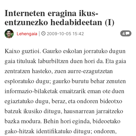
Interneten eragina ikus-
entzunezko hedabideetan (I)
Lehengaia
|
2009-10-05 15:42
4
Kaixo guztioi. Gaurko eskolan jorratuko dugun
gaia tituluak laburbiltzen duen hori da. Eta gaia
zentratzen hasteko, zuen aurre-ezagutzetan
esploratuko dugu; gaurko burutu behar zenuten
informazio-bilaketak emaitzarik eman ote duen
egiaztatuko dugu, beraz, eta ondoren bideotxo
batzuk ikusiko ditugu, hausnarrean jarraitzeko
bazka modura. Behin hori eginda, bideoetako
gako-hitzak identifikatuko ditugu; ondoren,