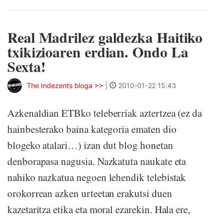
Real Madrilez galdezka Haitiko
txikizioaren erdian. Ondo La
Sexta!
The Indezents bloga >>
|
2010-01-22 15:43
Azkenaldian ETBko teleberriak aztertzea (ez da
hainbesterako baina kategoria ematen dio
blogeko atalari…) izan dut blog honetan
denborapasa nagusia. Nazkatuta naukate eta
nahiko nazkatua negoen lehendik telebistak
orokorrean azken urteetan erakutsi duen
kazetaritza etika eta moral ezarekin. Hala ere,