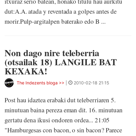
itxuraz serio batean, honako titulu hau aurkitu
dut:A.A. atada y reventada a golpes antes de
morir.Pulp-argitalpen baterako edo B ...
Non dago nire teleberria
(otsailak 18) LANGILE BAT
KEXAKA!
The Indezents bloga >>
|
2010-02-18 21:15
Post hau idaztea erabaki dut teleberriaren 5.
minutuan baina pereza eman dit. 16. minutuan
gertatu dena ikusi ondoren ordea... 21:05
"Hamburgesas con bacon, o sin bacon? Parece