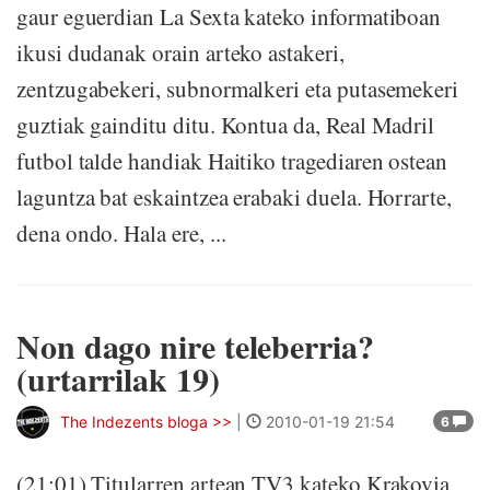
gaur eguerdian La Sexta kateko informatiboan
ikusi dudanak orain arteko astakeri,
zentzugabekeri, subnormalkeri eta putasemekeri
guztiak gainditu ditu. Kontua da, Real Madril
futbol talde handiak Haitiko tragediaren ostean
laguntza bat eskaintzea erabaki duela. Horrarte,
dena ondo. Hala ere, ...
Non dago nire teleberria?
(urtarrilak 19)
The Indezents bloga >>
|
2010-01-19 21:54
6
(21:01) Titularren artean TV3 kateko Krakovia