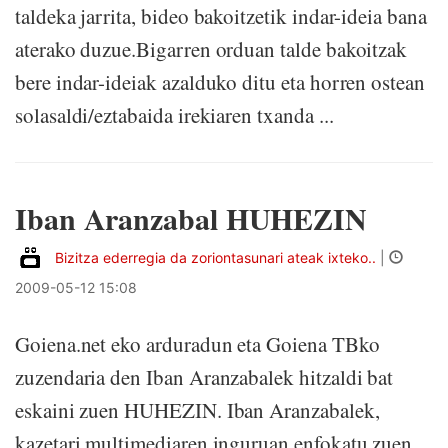
taldeka jarrita, bideo bakoitzetik indar-ideia bana
aterako duzue.Bigarren orduan talde bakoitzak
bere indar-ideiak azalduko ditu eta horren ostean
solasaldi/eztabaida irekiaren txanda ...
Iban Aranzabal HUHEZIN
Bizitza ederregia da zoriontasunari ateak ixteko..
|
2009-05-12 15:08
Goiena.net eko arduradun eta Goiena TBko
zuzendaria den Iban Aranzabalek hitzaldi bat
eskaini zuen HUHEZIN. Iban Aranzabalek,
kazetari multimediaren inguruan enfokatu zuen