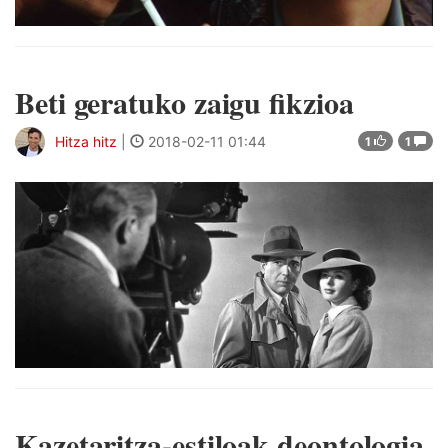
Beti geratuko zaigu fikzioa
Hitza hitz
|
2018-02-11 01:44
1
1
Kazetaritza-estiloak deontologia