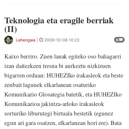
Teknologia eta eragile berriak
(II)
Lehengaia
|
2009-10-08 10:23
6
Kaixo berriro. Zuen lanak egiteko oso baliagarri
izan daitezkeen tresna bi aurkeztu nizkizuen
bigarren orduan: HUHEZIko irakasleok eta beste
zenbait lagunek elkarlanean osaturiko
Komunikazio Glosategia batetik, eta HUHEZIko
Komunikazioa jakintza-arloko irakasleok
sorturiko liburutegi birtuala bestetik (egunez
egun ari gara osatzen, elkarlanean hori ere). Bata