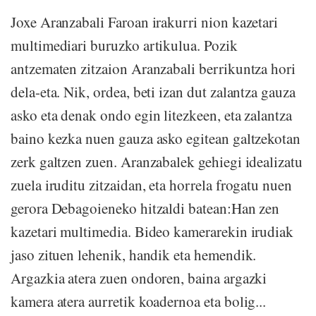
Joxe Aranzabali Faroan irakurri nion kazetari
multimediari buruzko artikulua. Pozik
antzematen zitzaion Aranzabali berrikuntza hori
dela-eta. Nik, ordea, beti izan dut zalantza gauza
asko eta denak ondo egin litezkeen, eta zalantza
baino kezka nuen gauza asko egitean galtzekotan
zerk galtzen zuen. Aranzabalek gehiegi idealizatu
zuela iruditu zitzaidan, eta horrela frogatu nuen
gerora Debagoieneko hitzaldi batean:Han zen
kazetari multimedia. Bideo kamerarekin irudiak
jaso zituen lehenik, handik eta hemendik.
Argazkia atera zuen ondoren, baina argazki
kamera atera aurretik koadernoa eta bolig...