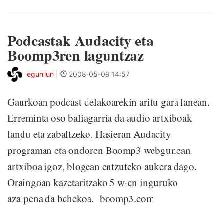
Podcastak Audacity eta
Boomp3ren laguntzaz
egunilun
|
2008-05-09 14:57
Gaurkoan podcast delakoarekin aritu gara lanean.
Erreminta oso baliagarria da audio artxiboak
landu eta zabaltzeko. Hasieran Audacity
programan eta ondoren Boomp3 webgunean
artxiboa igoz, blogean entzuteko aukera dago.
Oraingoan kazetaritzako 5 w-en inguruko
azalpena da behekoa. boomp3.com