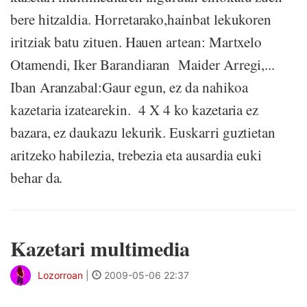
bere hitzaldia. Horretarako,hainbat lekukoren
iritziak batu zituen. Hauen artean: Martxelo
Otamendi, Iker Barandiaran Maider Arregi,...
Iban Aranzabal:Gaur egun, ez da nahikoa
kazetaria izatearekin. 4 X 4 ko kazetaria ez
bazara, ez daukazu lekurik. Euskarri guztietan
aritzeko habilezia, trebezia eta ausardia euki
behar da.
Kazetari multimedia
Lozorroan
|
2009-05-06 22:37