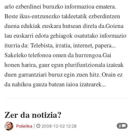
arlo ezberdinei buruzko informazioa ematera.
Beste ikus-entzunezko taldeetatik ezberdintzen
duena edukiak euskara hutsean direla da.Goiena
lau euskarri edota gehiagok osatutako informazio
iturria da: Telebista, irratia, internet, papera...
Sakeleko telefonoa omen da hurrengoa.Gai
honen harira, gaur egun plurifuntzionala izateak
duen garrantziari buruz egin zuen hitz. Orain ez
da nahikoa gauza batean iaioa izatearek...
Zer da notizia?
Polietika
|
2008-12-02 12:28
2