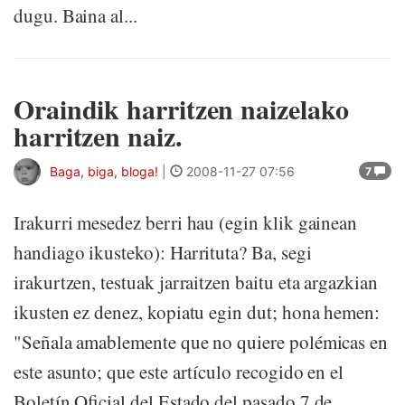
dugu. Baina al...
Oraindik harritzen naizelako
harritzen naiz.
Baga, biga, bloga!
|
2008-11-27 07:56
7
Irakurri mesedez berri hau (egin klik gainean
handiago ikusteko): Harrituta? Ba, segi
irakurtzen, testuak jarraitzen baitu eta argazkian
ikusten ez denez, kopiatu egin dut; hona hemen:
"Señala amablemente que no quiere polémicas en
este asunto; que este artículo recogido en el
Boletín Oficial del Estado del pasado 7 de