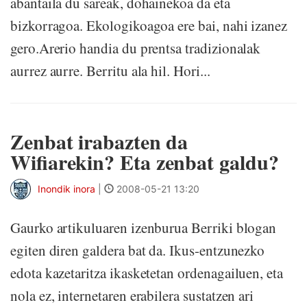
abantaila du sareak, dohainekoa da eta
bizkorragoa. Ekologikoagoa ere bai, nahi izanez
gero.Arerio handia du prentsa tradizionalak
aurrez aurre. Berritu ala hil. Hori...
Zenbat irabazten da
Wifiarekin? Eta zenbat galdu?
Inondik inora
|
2008-05-21 13:20
Gaurko artikuluaren izenburua Berriki blogan
egiten diren galdera bat da. Ikus-entzunezko
edota kazetaritza ikasketetan ordenagailuen, eta
nola ez, internetaren erabilera sustatzen ari