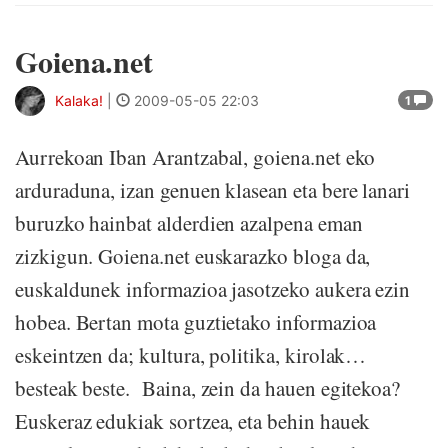
Goiena.net
Kalaka!
|
2009-05-05 22:03
1
Aurrekoan Iban Arantzabal, goiena.net eko
arduraduna, izan genuen klasean eta bere lanari
buruzko hainbat alderdien azalpena eman
zizkigun. Goiena.net euskarazko bloga da,
euskaldunek informazioa jasotzeko aukera ezin
hobea. Bertan mota guztietako informazioa
eskeintzen da; kultura, politika, kirolak…
besteak beste. Baina, zein da hauen egitekoa?
Euskeraz edukiak sortzea, eta behin hauek