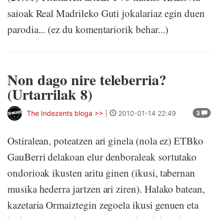
saioak Real Madrileko Guti jokalariaz egin duen
parodia... (ez du komentariorik behar...)
Non dago nire teleberria?
(Urtarrilak 8)
The Indezents bloga >>
|
2010-01-14 22:49
3
Ostiralean, poteatzen ari ginela (nola ez) ETBko
GauBerri delakoan elur denboraleak sortutako
ondorioak ikusten aritu ginen (ikusi, tabernan
musika hederra jartzen ari ziren). Halako batean,
kazetaria Ormaiztegin zegoela ikusi genuen eta