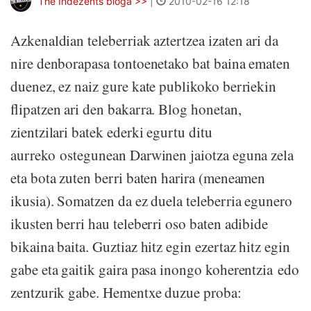
The Indezents bloga >>
|
2010-02-16 12:18
Azkenaldian teleberriak aztertzea izaten ari da
nire denborapasa tontoenetako bat baina ematen
duenez, ez naiz gure kate publikoko berriekin
flipatzen ari den bakarra. Blog honetan,
zientzilari batek ederki egurtu ditu
aurreko ostegunean Darwinen jaiotza eguna zela
eta bota zuten berri baten harira (meneamen
ikusia). Somatzen da ez duela teleberria egunero
ikusten berri hau teleberri oso baten adibide
bikaina baita. Guztiaz hitz egin ezertaz hitz egin
gabe eta gaitik gaira pasa inongo koherentzia edo
zentzurik gabe. Hementxe duzue proba: