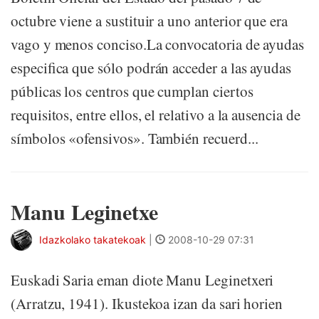
octubre viene a sustituir a uno anterior que era
vago y menos conciso.La convocatoria de ayudas
especifica que sólo podrán acceder a las ayudas
públicas los centros que cumplan ciertos
requisitos, entre ellos, el relativo a la ausencia de
símbolos «ofensivos». También recuerd...
Manu Leginetxe
Idazkolako takatekoak
|
2008-10-29 07:31
Euskadi Saria eman diote Manu Leginetxeri
(Arratzu, 1941). Ikustekoa izan da sari horien