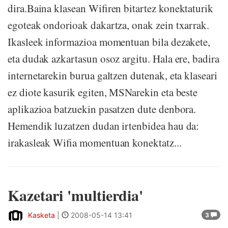
dira.Baina klasean Wifiren bitartez konektaturik
egoteak ondorioak dakartza, onak zein txarrak.
Ikasleek informazioa momentuan bila dezakete,
eta dudak azkartasun osoz argitu. Hala ere, badira
internetarekin burua galtzen dutenak, eta klaseari
ez diote kasurik egiten, MSNarekin eta beste
aplikazioa batzuekin pasatzen dute denbora.
Hemendik luzatzen dudan irtenbidea hau da:
irakasleak Wifia momentuan konektatz...
Kazetari 'multierdia'
Kasketa
|
2008-05-14 13:41
3