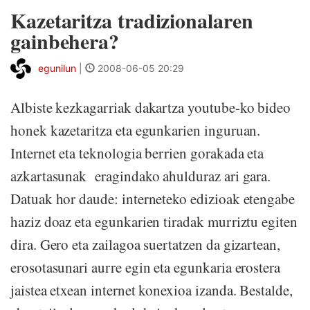
Kazetaritza tradizionalaren
gainbehera?
egunilun
|
2008-06-05 20:29
Albiste kezkagarriak dakartza youtube-ko bideo
honek kazetaritza eta egunkarien inguruan.
Internet eta teknologia berrien gorakada eta
azkartasunak eragindako ahulduraz ari gara.
Datuak hor daude: interneteko edizioak etengabe
haziz doaz eta egunkarien tiradak murriztu egiten
dira. Gero eta zailagoa suertatzen da gizartean,
erosotasunari aurre egin eta egunkaria erostera
jaistea etxean internet konexioa izanda. Bestalde,