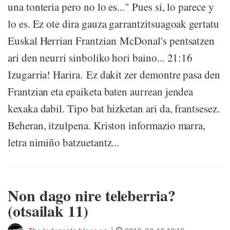
una tonteria pero no lo es..." Pues si, lo parece y
lo es. Ez ote dira gauza garrantzitsuagoak gertatu
Euskal Herrian Frantzian McDonal's pentsatzen
ari den neurri sinboliko hori baino... 21:16
Izugarria! Harira. Ez dakit zer demontre pasa den
Frantzian eta epaiketa baten aurrean jendea
kexaka dabil. Tipo bat hizketan ari da, frantsesez.
Beheran, itzulpena. Kriston informazio marra,
letra nimiño batzuetantz...
Non dago nire teleberria?
(otsailak 11)