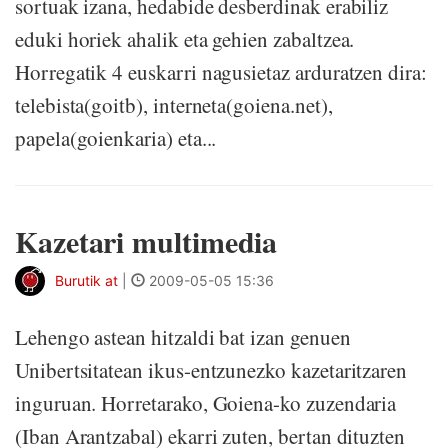
sortuak izana, hedabide desberdinak erabiliz
eduki horiek ahalik eta gehien zabaltzea.
Horregatik 4 euskarri nagusietaz arduratzen dira:
telebista(goitb), interneta(goiena.net),
papela(goienkaria) eta...
Kazetari multimedia
Burutik at
|
2009-05-05 15:36
Lehengo astean hitzaldi bat izan genuen
Unibertsitatean ikus-entzunezko kazetaritzaren
inguruan. Horretarako, Goiena-ko zuzendaria
(Iban Arantzabal) ekarri zuten, bertan dituzten