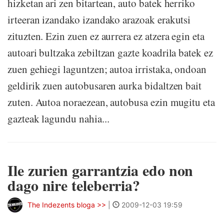
hizketan ari zen bitartean, auto batek herriko
irteeran izandako izandako arazoak erakutsi
zituzten. Ezin zuen ez aurrera ez atzera egin eta
autoari bultzaka zebiltzan gazte koadrila batek ez
zuen gehiegi laguntzen; autoa irristaka, ondoan
geldirik zuen autobusaren aurka bidaltzen bait
zuten. Autoa noraezean, autobusa ezin mugitu eta
gazteak lagundu nahia...
Ile zurien garrantzia edo non
dago nire teleberria?
The Indezents bloga >>
|
2009-12-03 19:59