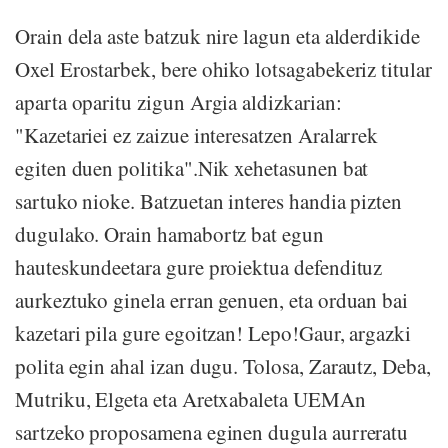
Orain dela aste batzuk nire lagun eta alderdikide
Oxel Erostarbek, bere ohiko lotsagabekeriz titular
aparta oparitu zigun Argia aldizkarian:
"Kazetariei ez zaizue interesatzen Aralarrek
egiten duen politika".Nik xehetasunen bat
sartuko nioke. Batzuetan interes handia pizten
dugulako. Orain hamabortz bat egun
hauteskundeetara gure proiektua defendituz
aurkeztuko ginela erran genuen, eta orduan bai
kazetari pila gure egoitzan! Lepo!Gaur, argazki
polita egin ahal izan dugu. Tolosa, Zarautz, Deba,
Mutriku, Elgeta eta Aretxabaleta UEMAn
sartzeko proposamena eginen dugula aurreratu