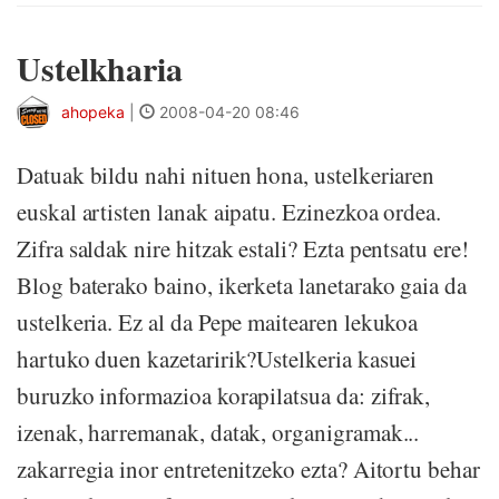
Ustelkharia
ahopeka
|
2008-04-20 08:46
Datuak bildu nahi nituen hona, ustelkeriaren
euskal artisten lanak aipatu. Ezinezkoa ordea.
Zifra saldak nire hitzak estali? Ezta pentsatu ere!
Blog baterako baino, ikerketa lanetarako gaia da
ustelkeria. Ez al da Pepe maitearen lekukoa
hartuko duen kazetaririk?Ustelkeria kasuei
buruzko informazioa korapilatsua da: zifrak,
izenak, harremanak, datak, organigramak...
zakarregia inor entretenitzeko ezta? Aitortu behar