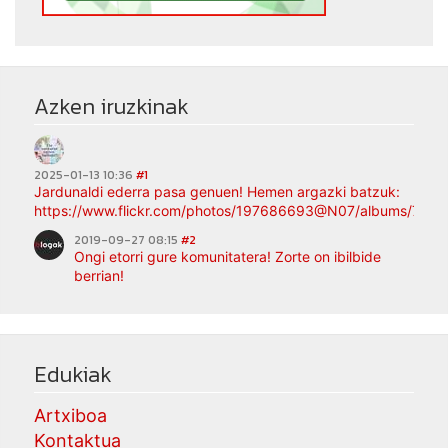
Azken iruzkinak
2025-01-13 10:36
#1
Jardunaldi ederra pasa genuen! Hemen argazki batzuk:
https://www.flickr.com/photos/197686693@N07/albums/721
2019-09-27 08:15
#2
Ongi etorri gure komunitatera! Zorte on ibilbide
berrian!
Edukiak
Artxiboa
Kontaktua