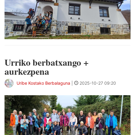
Urriko berbatxango +
aurkezpena
Uribe Kostako Berbalaguna
|
2025-10-27 09:20