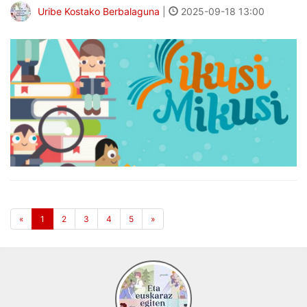
Uribe Kostako Berbalaguna
|
2025-09-18 13:00
«
1
2
3
4
5
»