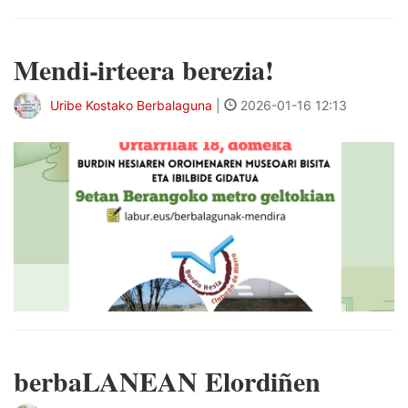
Mendi-irteera berezia!
Uribe Kostako Berbalaguna
|
2026-01-16 12:13
berbaLANEAN Elordiñen