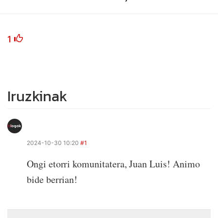
1
Iruzkinak
2024-10-30 10:20
#1
Ongi etorri komunitatera, Juan Luis! Animo
bide berrian!