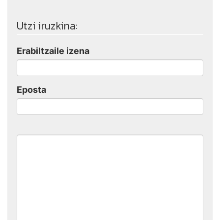
Utzi iruzkina:
Erabiltzaile izena
Eposta