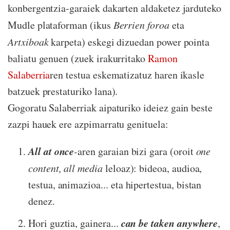
konbergentzia-garaiek dakarten aldaketez jarduteko
Mudle plataforman (ikus
Berrien foroa
eta
Artxiboak
karpeta) eskegi dizuedan power pointa
baliatu genuen (zuek irakurritako
Ramon
Salaberria
ren testua eskematizatuz haren ikasle
batzuek prestaturiko lana).
Gogoratu Salaberriak aipaturiko ideiez gain beste
zazpi hauek ere azpimarratu genituela:
All at once
-
aren garaian bizi gara (oroit
one
content, all media
leloaz): bideoa, audioa,
testua, animazioa... eta hipertestua, bistan
denez.
can be taken anywhere
Hori guztia, gainera...
,