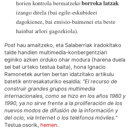
borroka latzak
horien kontrola bermatzeko
izango direla (bai egile-eskubideei
dagokienez, bai emisio-baimenei eta beste
hainbat arlori gagozkiola).
Post
hau amaitzeko, eta Salaberriak iradokitako
talde handien multimedia-konbergentziari
eginiko azken orduko ohar modura (harena duela
sei bat urteko testua baita), hona Ignacio
Ramonetek aurten bertan idatzitako artikulu
batetik entresakaturiko esaldia:
"El recurso de
construir grandes grupos multimedia
internacionales, como se hizo en los años 1980 y
1990, ya no sirve frente a la proliferación de los
nuevos modos de difusión de la información y
del ocio, vía Internet o los teléfonos móviles."
Testua osorik,
hemen
.