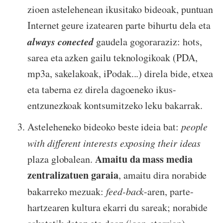
zioen astelehenean ikusitako bideoak, puntuan
Internet geure izatearen parte bihurtu dela eta
always conected
gaudela gogoraraziz: hots,
sarea eta azken gailu teknologikoak (PDA,
mp3a, sakelakoak, iPodak...) direla bide, etxea
eta taberna ez direla dagoeneko ikus-
entzunezkoak kontsumitzeko leku bakarrak.
Asteleheneko bideoko beste ideia bat:
people
with different interests exposing their ideas
Amaitu da mass media
plaza globalean.
zentralizatuen garaia
, amaitu dira norabide
bakarreko mezuak:
feed-back
-aren, parte-
hartzearen kultura ekarri du sareak; norabide