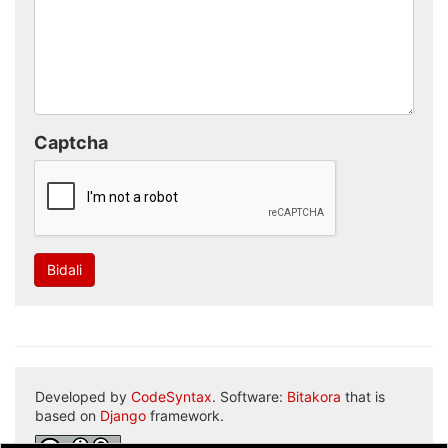
Captcha
Bidali
Developed by
CodeSyntax
. Software:
Bitakora
that is
based on
Django
framework.