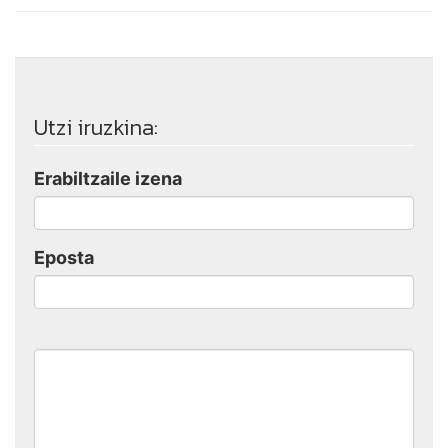
Utzi iruzkina:
Erabiltzaile izena
Eposta