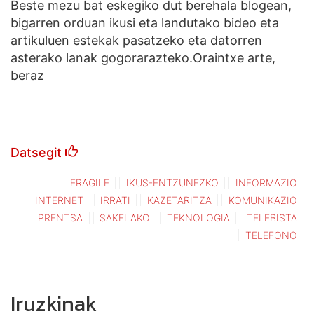
Beste mezu bat eskegiko dut berehala blogean,
bigarren orduan ikusi eta landutako bideo eta
artikuluen estekak pasatzeko eta datorren
asterako lanak gogorarazteko.Oraintxe arte,
beraz
Datsegit
ERAGILE
IKUS-ENTZUNEZKO
INFORMAZIO
INTERNET
IRRATI
KAZETARITZA
KOMUNIKAZIO
PRENTSA
SAKELAKO
TEKNOLOGIA
TELEBISTA
TELEFONO
Iruzkinak