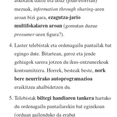
askotatik datoz eta doaz (joan-etorrian)
mezuak,
information through sharing
-aren
ezagutza-jario
aroan bizi gara,
multifokalaren aroan
(gomutan duzue
prosumer
-aren figura?).
Laster telebistak eta ordenagailu pantailak bat
egingo dute. Bitartean, geroz eta jende
gehiagok sarera jotzen du ikus-entzunezkoak
nork
kontsumitzera. Horrek, besteak beste,
bere neurrirako autoprogramazioa
eraikitzea ahalbidetzen du.
biltegi handiaren tankera
Telebistak
hartuko
du ordenagailu pantailarekin bat eginikoan
(orduan gailenduko da erabat