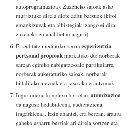
autoprogramazioa). Zuzeneko saioak asko
murriztuko direla diote aditu batzuek (kirol
emankizunak eta albistegiak izango ei dira
zuzeneko emanaldietan nagusi).
esperientzia
Errealitate mediatiko berria
pertsonal propioak
markatuko du: norberak
sarean eginiko nabigatze-saio partikularra,
norberak aukeraturiko saioak, norberak
bidalitako mezuak eta jasotako erantzunak...
atomizazioa
Ingurumaria konplexu horretan,
da nagusi: hedabideena, audientziena,
iragarkiena... Ezin ahantzi, era berean, arautu
gabeko esparru berriak ari direla sortzen eta