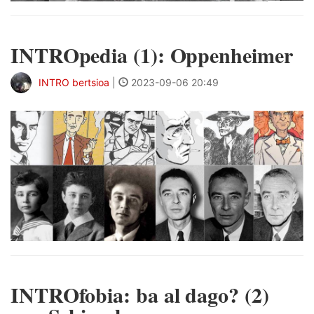
INTROpedia (1): Oppenheimer
INTRO bertsioa
|
2023-09-06 20:49
INTROfobia: ba al dago? (2)