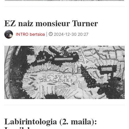
EZ naiz monsieur Turner
INTRO bertsioa
|
2024-12-30 20:27
Labirintologia (2. maila):