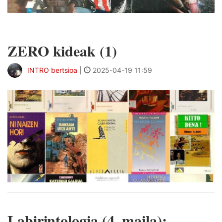
ZERO kideak (1)
INTRO bertsioa
|
2025-04-19 11:59
Labirintologia (4. maila):