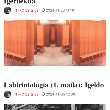
Igerilekua
INTRO bertsioa
|
2024-11-26 11:16
Labirintologia (1. maila): Igeldo
INTRO bertsioa
|
2024-11-05 12:36