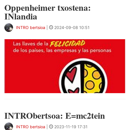
Oppenheimer txostena:
INlandia
INTRO bertsioa
|
2024-09-08 10:51
INTRObertsoa: E=mc2tein
INTRO bertsioa
|
2023-11-19 17:31