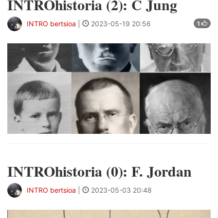
INTROhistoria (2): C Jung
INTRO bertsioa
|
2023-05-19 20:56
1
INTROhistoria (0): F. Jordan
INTRO bertsioa
|
2023-05-03 20:48