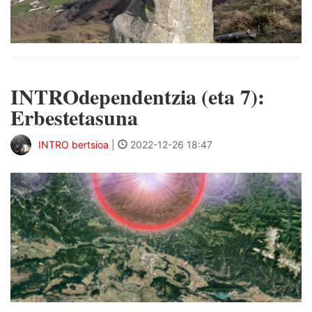
INTROdependentzia (eta 7):
Erbestetasuna
INTRO bertsioa
|
2022-12-26 18:47