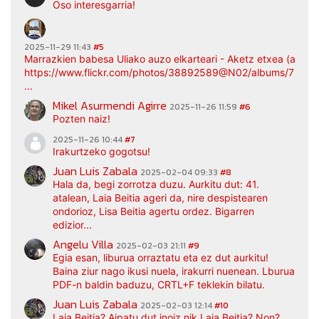
Oso interesgarria!
2025-11-29 11:43
#5
Marrazkien babesa Uliako auzo elkarteari - Aketz etxea (argaz
https://www.flickr.com/photos/38892589@N02/albums/7217
...
Mikel Asurmendi Agirre
2025-11-26 11:59
#6
Pozten naiz!
2025-11-26 10:44
#7
Irakurtzeko gogotsu!
Juan Luis Zabala
2025-02-04 09:33
#8
Hala da, begi zorrotza duzu. Aurkitu dut: 41.
atalean, Laia Beitia ageri da, nire despistearen
ondorioz, Lisa Beitia agertu ordez. Bigarren
edizior...
Angelu Villa
2025-02-03 21:11
#9
Egia esan, liburua orraztatu eta ez dut aurkitu!
Baina ziur nago ikusi nuela, irakurri nuenean. Lburua
PDF-n baldin baduzu, CRTL+F teklekin bilatu.
Juan Luis Zabala
2025-02-03 12:14
#10
Laia Beitia? Aipatu dut inoiz nik Laia Beitia? Non?