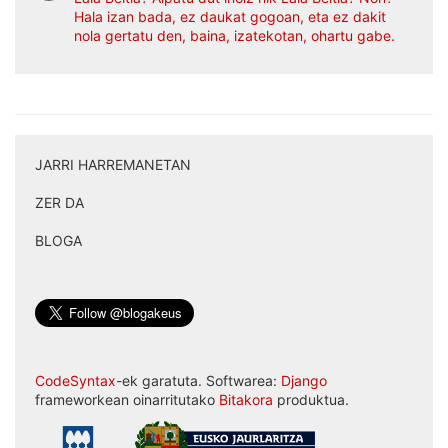
Hala izan bada, ez daukat gogoan, eta ez dakit
nola gertatu den, baina, izatekotan, ohartu gabe.
JARRI HARREMANETAN
|
ZER DA
|
BLOGA
CodeSyntax
-ek garatuta. Softwarea:
Django
frameworkean oinarritutako
Bitakora
produktua.