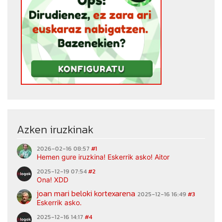
Azken iruzkinak
2026-02-16 08:57
#1
Hemen gure iruzkina! Eskerrik asko! Aitor
2025-12-19 07:54
#2
Ona! XDD
joan mari beloki kortexarena
2025-12-16 16:49
#3
Eskerrik asko.
2025-12-16 14:17
#4