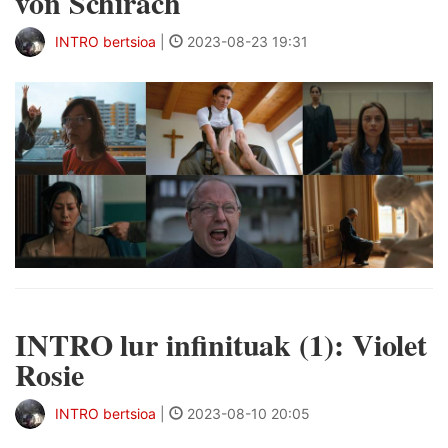
von Schirach
INTRO bertsioa
|
2023-08-23 19:31
INTRO lur infinituak (1): Violet
Rosie
INTRO bertsioa
|
2023-08-10 20:05