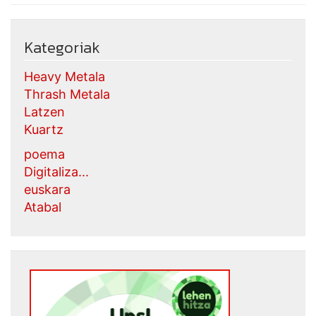
Kategoriak
Heavy Metala
Thrash Metala
Latzen
Kuartz
poema
Digitaliza...
euskara
Atabal