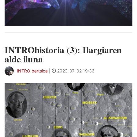
INTROhistoria (3): Ilargiaren
alde iluna
INTRO bertsioa
|
2023-07-02 19:36