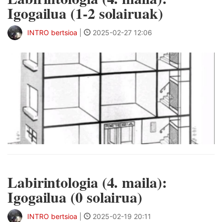
Igogailua (1-2 solairuak)
INTRO bertsioa
|
2025-02-27 12:06
Labirintologia (4. maila):
Igogailua (0 solairua)
INTRO bertsioa
|
2025-02-19 20:11