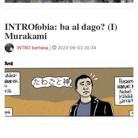
INTROfobia: ba al dago? (I)
Murakami
INTRO bertsioa
|
2023-06-03 20:34