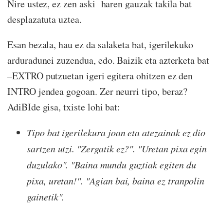
Nire ustez, ez zen aski haren gauzak takila bat
desplazatuta uztea.
Esan bezala, hau ez da salaketa bat, igerilekuko
arduradunei zuzendua, edo. Baizik eta azterketa bat
–EXTRO putzuetan igeri egitera ohitzen ez den
INTRO jendea gogoan. Zer neurri tipo, beraz?
AdiBIde gisa, txiste lohi bat:
Tipo bat igerilekura joan eta atezainak ez dio
sartzen utzi.
"Zergatik ez?". "Uretan pixa egin
duzulako". "Baina mundu guztiak egiten du
pixa, uretan!". "Agian bai, baina ez tranpolin
gainetik".