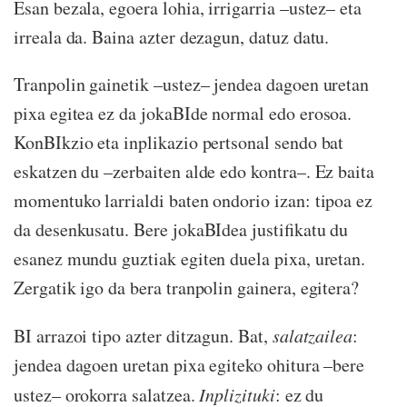
Esan bezala, egoera lohia, irrigarria –ustez– eta
irreala da. Baina azter dezagun, datuz datu.
Tranpolin gainetik –ustez– jendea dagoen uretan
pixa egitea ez da jokaBIde normal edo erosoa.
KonBIkzio eta inplikazio pertsonal sendo bat
eskatzen du –zerbaiten alde edo kontra–. Ez baita
momentuko larrialdi baten ondorio izan: tipoa ez
da desenkusatu. Bere jokaBIdea justifikatu du
esanez mundu guztiak egiten duela pixa, uretan.
Zergatik igo da bera tranpolin gainera, egitera?
BI arrazoi tipo azter ditzagun. Bat,
salatzailea
:
jendea dagoen uretan pixa egiteko ohitura –bere
ustez– orokorra salatzea.
Inplizituki
: ez du