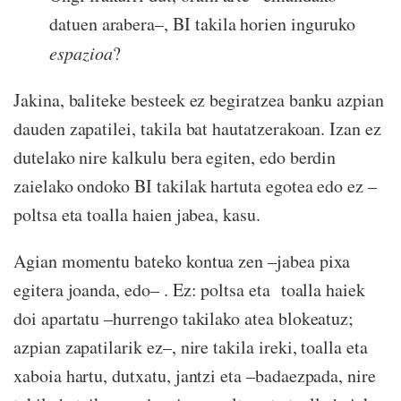
datuen arabera–, BI takila horien inguruko
espazioa
?
Jakina, baliteke besteek ez begiratzea banku azpian
dauden zapatilei, takila bat hautatzerakoan. Izan ez
dutelako nire kalkulu bera egiten, edo berdin
zaielako ondoko BI takilak hartuta egotea edo ez –
poltsa eta toalla haien jabea, kasu.
Agian momentu bateko kontua zen –jabea pixa
egitera joanda, edo– . Ez: poltsa eta toalla haiek
doi apartatu –hurrengo takilako atea blokeatuz;
azpian zapatilarik ez–, nire takila ireki, toalla eta
xaboia hartu, dutxatu, jantzi eta –badaezpada, nire