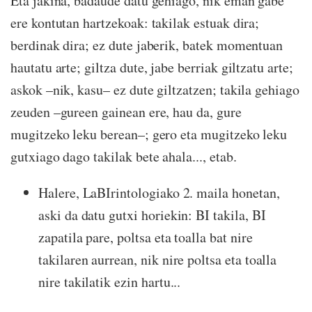
Eta jakina, badaude datu gehiago, nik eman gabe
ere kontutan hartzekoak: takilak estuak dira;
berdinak dira; ez dute jaberik, batek momentuan
hautatu arte; giltza dute, jabe berriak giltzatu arte;
askok –nik, kasu– ez dute giltzatzen; takila gehiago
zeuden –gureen gainean ere, hau da, gure
mugitzeko leku berean–; gero eta mugitzeko leku
gutxiago dago takilak bete ahala..., etab.
Halere, LaBIrintologiako 2. maila honetan,
aski da datu gutxi horiekin: BI takila, BI
zapatila pare, poltsa eta toalla bat nire
takilaren aurrean, nik nire poltsa eta toalla
nire takilatik ezin hartu...