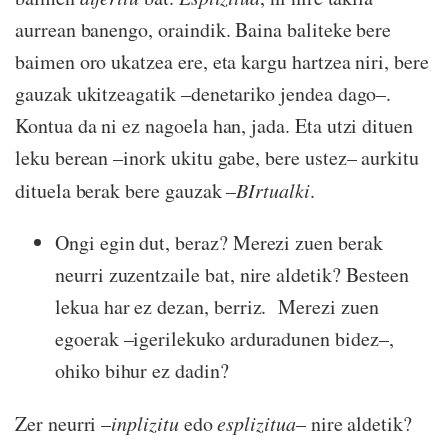
aurrean banengo, oraindik. Baina baliteke bere
baimen oro ukatzea ere, eta kargu hartzea niri, bere
gauzak ukitzeagatik –denetariko jendea dago–.
Kontua da ni ez nagoela han, jada. Eta utzi dituen
leku berean –inork ukitu gabe, bere ustez– aurkitu
dituela berak bere gauzak –
BIrtualki
.
Ongi egin dut, beraz? Merezi zuen berak
neurri zuzentzaile bat, nire aldetik? Besteen
lekua har ez dezan, berriz. Merezi zuen
egoerak –igerilekuko arduradunen bidez–,
ohiko bihur ez dadin?
Zer neurri –
inplizitu
edo
esplizitua
– nire aldetik?