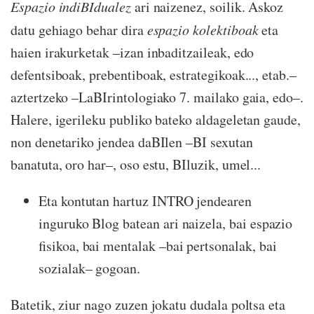
Espazio indiBIdualez
ari naizenez, soilik. Askoz
datu gehiago behar dira
espazio
kolektiboak
eta
haien irakurketak –izan inbaditzaileak, edo
defentsiboak, prebentiboak, estrategikoak..., etab.–
aztertzeko –LaBIrintologiako 7. mailako gaia, edo–.
Halere, igerileku publiko bateko aldageletan gaude,
non denetariko jendea daBIlen –BI sexutan
banatuta, oro har–, oso estu, BIluzik, umel...
Eta kontutan hartuz INTRO jendearen
inguruko Blog batean ari naizela, bai espazio
fisikoa, bai mentalak –bai pertsonalak, bai
sozialak– gogoan.
Batetik, ziur nago zuzen jokatu dudala poltsa eta