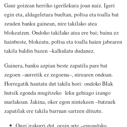
Gaur goizean herriko igerilekura joan naiz. Igeri
egin eta, aldageletara bueltan, poltsa eta toalla bat
zeuden banku gainean, nire takilako atea
blokeatzen. Ondoko takilako atea ere bai; baina ez
hainbeste, blokeatu, poltsa eta toalla haien jabearen
takila baldin bazen –kalkulatu dudanez.
Gainera, banku azpian beste zapatila pare bat
zegoen –aurretik ez zegoena–, nirearen ondoan.
Horregatik hautatu dut takila hori: ondoko BIak
hutsik egonda mugitzeko leku gehiago izango
nuelakoan. Jakina, oker egon nintekeen –batzuek
zapatilak ere takila barruan sartzen dituzte.
Ongi irakurri dut, orain arte –emandako