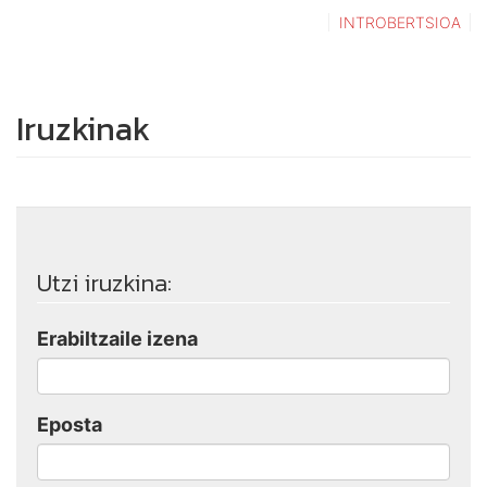
INTROBERTSIOA
Iruzkinak
Utzi iruzkina:
Erabiltzaile izena
Eposta