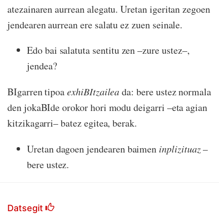
atezainaren aurrean alegatu. Uretan igeritan zegoen
jendearen aurrean ere salatu ez zuen seinale.
Edo bai salatuta sentitu zen –zure ustez–,
jendea?
BIgarren tipoa
exhiBItzailea
da: bere ustez normala
den jokaBIde orokor hori modu deigarri –eta agian
kitzikagarri– batez egitea, berak.
Uretan dagoen jendearen baimen
inplizituaz
–
bere ustez.
Datsegit