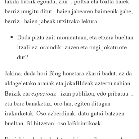
takila hutsik egonda, ziur–, poltsa eta toalla haiek
berriz mugitu ditut –haien jabearen baimenik gabe,
berriz– haien jabeak utzitzako lekura.
Duda piztu zait momentuan, eta etxera bueltan
itzali ez, oraindik: zuzen eta ongi jokatu ote
dut?
Jakina, duda hori Blog honetara ekarri badut, ez da
aldageletako arauak eta jokaBIdeak aztertu nahian.
Baizik eta
espazioaz
–izan publikoa, edo pribatua–,
eta bere banaketaz, oro har, egiten ditugun
irakurketak. Oso ezberdinak, datu gutxi batzuen
bueltan. BI hitzetan: oso laBIrintikoak.