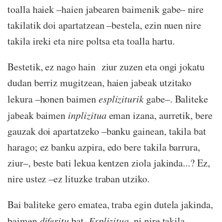
toalla haiek –haien jabearen baimenik gabe– nire
takilatik doi apartatzean –bestela, ezin nuen nire
takila ireki eta nire poltsa eta toalla hartu.
Bestetik, ez nago hain ziur zuzen eta ongi jokatu
dudan berriz mugitzean, haien jabeak utzitako
lekura –honen baimen
espliziturik
gabe–. Baliteke
jabeak baimen
inplizitua
eman izana, aurretik, bere
gauzak doi apartatzeko –banku gainean, takila bat
harago; ez banku azpira, edo bere takila barrura,
ziur–, beste bati lekua kentzen ziola jakinda...? Ez,
nire ustez –ez lituzke traban utziko.
Bai baliteke gero ematea, traba egin dutela jakinda,
baimen
diferitu
bat.
Esplizitua
, ni nire takila