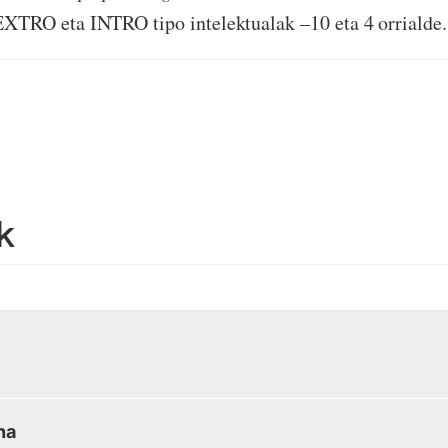
 EXTRO eta INTRO tipo intelektualak –10 eta 4 orrialde.
k
na