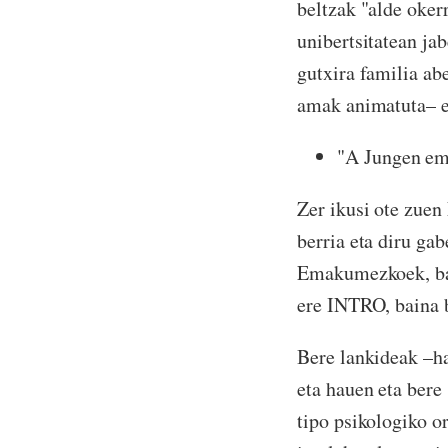
beltzak "alde oker
unibertsitatean ja
gutxira familia a
amak anima
"A Jungen em
Zer ikusi ote zue
berria eta diru gab
Emakumezkoek, bate
ere INTRO, baina b
Bere lankideak –ha
eta hauen eta bere 
tipo psikologiko 