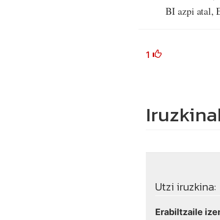
BI azpi atal,
1
Iruzkina
Utzi iruzkina:
Erabiltzaile ize