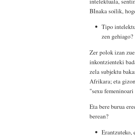
intelektuala, senti
BInaka soilik, hoge
Tipo intelekt
zen gehiago?
Zer polok izan zue
inkontzienteki bad
zela subjektu baka
Afrikara; eta gizo
"sexu femeninoari 
Eta bere burua ere
berean?
Erantzuteko,