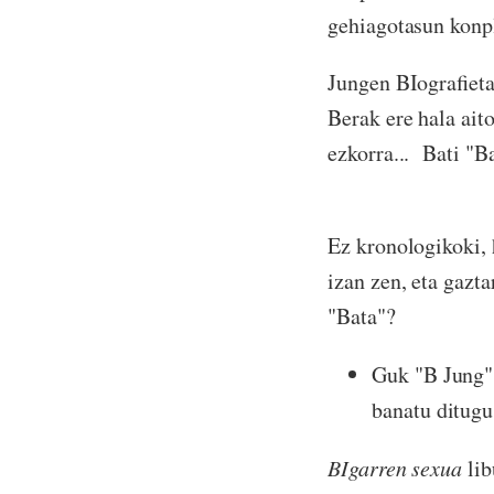
gehiagotasun konpl
Jungen BIografieta
Berak ere hala aito
ezkorra... Bati "B
Ez kronologikoki, 
izan zen, eta gazta
"Bata"?
Guk "B Jung" 
banatu ditugu
BIgarren sexua
lib