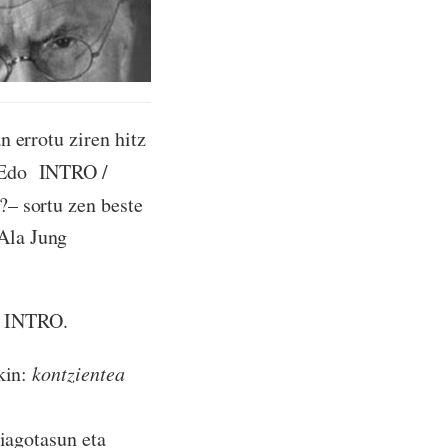
 errotu ziren hitz
 Edo INTRO /
?– sortu zen beste
Ala Jung
r INTRO.
ekin:
kontzientea
xiagotasun eta