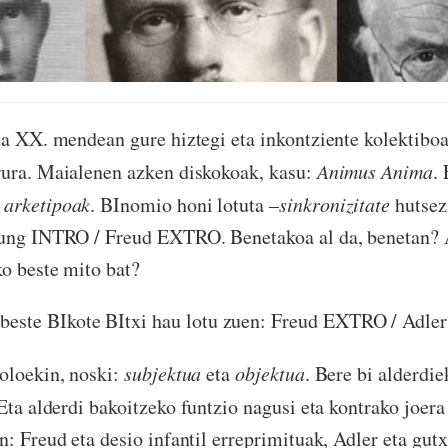
ta XX. mendean gure hiztegi eta inkontziente kolektiboan
rura. Maialenen azken diskokoak, kasu:
Animus Anima
.
o
arketipoak
. BInomio honi lotuta –
sinkronizitate
hutsez
Jung INTRO / Freud EXTRO. Benetakoa al da, benetan? 
ako beste mito bat?
 beste BIkote BItxi hau lotu zuen: Freud EXTRO / Adle
oloekin, noski:
subjektua
eta
objektua
. Bere bi alderdi
 Eta alderdi bakoitzeko funtzio nagusi eta kontrako joera
n: Freud eta desio infantil erreprimituak, Adler eta gut