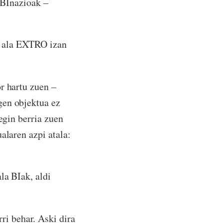
onBInazioak –
RO ala EXTRO izan
r hartu zuen –
gen objektua ez
egin berria zuen
alaren azpi atala:
la BIak, aldi
ri behar. Aski dira