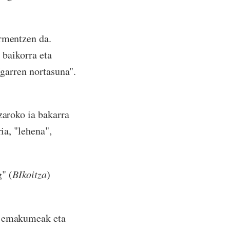
armentzen da.
, baikorra eta
Igarren nortasuna".
zaroko ia bakarra
ia, "lehena",
" (
BIkoitza
)
la emakumeak eta