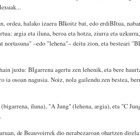
exuak...
n, ordea, halako izaera BIkoitz bat, edo erdiBItua, nab
rtua: argia eta iluna, beroa eta hotza, ziurra eta uzkurra
at nortasuna" –edo "lehena"– deitu zion, eta besteari "B
hain juxtu: BIgarrena agertu zen lehenik, eta bere haurt
ro ia osoan nagusia. Noiz, nola gailendu zen bestea, berr
(bigarrena, iluna), "A Jung" (lehena, argia), eta "C Jung
.
uruan, de Beauvoirrek dio nerabezaroan ohartzen dire