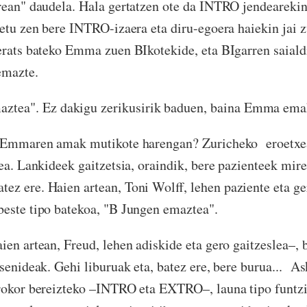
rean" daudela. Hala gertatzen ote da INTRO jendearekin
betu zen bere INTRO-izaera eta diru-egoera haiekin jai 
berats bateko Emma zuen BIkotekide, eta BIgarren saia
tuta– emazte.
aztea". Ez dakigu zerikusirik baduen, baina Emma e
n Emmaren amak mutikote harengan? Zuricheko eroetxe
ea. Lankideek gaitzetsia, oraindik, bere pazienteek mire
z ere. Haien artean, Toni Wolff, lehen paziente eta ge
este tipo batekoa, "B Jungen emaztea".
ien artean, Freud, lehen adiskide eta gero gaitzeslea–, 
senideak. Gehi liburuak eta, batez ere, bere burua... As
orokor bereizteko –INTRO eta EXTRO–, launa tipo funtz