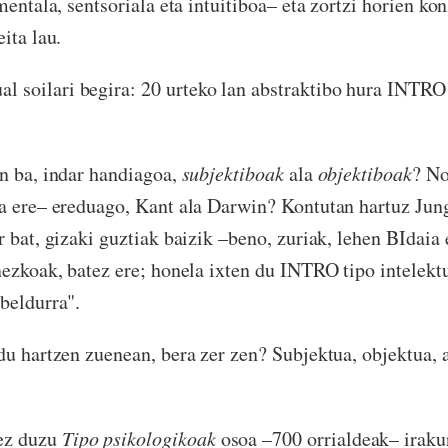
mentala, sentsoriala eta intuitiboa– eta zortzi horien k
ita lau.
ual soilari begira: 20 urteko lan abstraktibo hura INT
n ba, indar handiagoa,
subjektiboak
ala
objektiboak
? No
a ere– ereduago, Kant ala Darwin? Kontutan hartuz Jun
r bat, gizaki guztiak baizik –beno, zuriak, lehen BIdaia 
nezkoak, batez ere; honela ixten du INTRO tipo intelektu
beldurra".
du hartzen zuenean, bera zer zen? Subjektua, objektua, a
 ez duzu
Tipo psikologikoak
osoa –700 orrialdeak– irakur