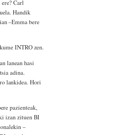
 ere? Carl
zuela. Handik
ldian –Emma bere
makume INTRO zen.
an lanean hasi
tsia adina.
ro lankidea. Hori
bere pazienteak,
ki izan zituen BI
ionalekin –