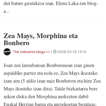
dut batere gustukioa izan. Elena Laka-ren blog-
a...
Zea Mays, Morphina eta
Bonbero
The Indezents bloga >>
|
2008-03-18 13:14
Joan zen larunbatean Bonberenean izan ginen
aspaldiko partez eta nola ez, Zea Mays ikusteko
izan zen (5 aldiz izan naiz Bonberon eta hiru Zea
Mays ikusteko izan dira). Talde bizkaitarra bere
azken diska den Morphina aurkezten dabil
Euskal Herrian barna eta aurrekoetan bezalaxe,