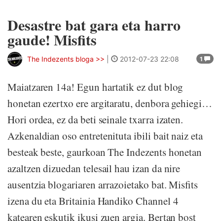
Desastre bat gara eta harro
gaude! Misfits
The Indezents bloga >>
|
2012-07-23 22:08
1
Maiatzaren 14a! Egun hartatik ez dut blog
honetan ezertxo ere argitaratu, denbora gehiegi…
Hori ordea, ez da beti seinale txarra izaten.
Azkenaldian oso entretenituta ibili bait naiz eta
besteak beste, gaurkoan The Indezents honetan
azaltzen dizuedan telesail hau izan da nire
ausentzia blogariaren arrazoietako bat. Misfits
izena du eta Britainia Handiko Channel 4
katearen eskutik ikusi zuen argia. Bertan bost