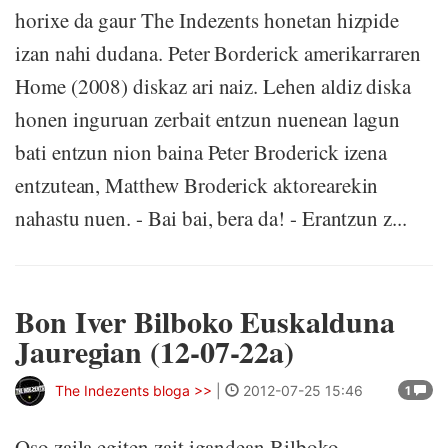
horixe da gaur The Indezents honetan hizpide
izan nahi dudana. Peter Borderick amerikarraren
Home (2008) diskaz ari naiz. Lehen aldiz diska
honen inguruan zerbait entzun nuenean lagun
bati entzun nion baina Peter Broderick izena
entzutean, Matthew Broderick aktorearekin
nahastu nuen. - Bai bai, bera da! - Erantzun z...
Bon Iver Bilboko Euskalduna
Jauregian (12-07-22a)
The Indezents bloga >>
|
2012-07-25 15:46
1
Oso zaila egiten zait igandean Bilboko