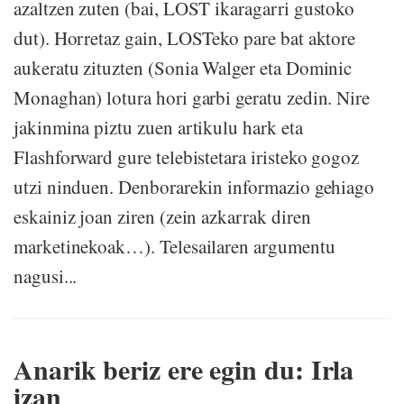
azaltzen zuten (bai, LOST ikaragarri gustoko
dut). Horretaz gain, LOSTeko pare bat aktore
aukeratu zituzten (Sonia Walger eta Dominic
Monaghan) lotura hori garbi geratu zedin. Nire
jakinmina piztu zuen artikulu hark eta
Flashforward gure telebistetara iristeko gogoz
utzi ninduen. Denborarekin informazio gehiago
eskainiz joan ziren (zein azkarrak diren
marketinekoak…). Telesailaren argumentu
nagusi...
Anarik beriz ere egin du: Irla
izan