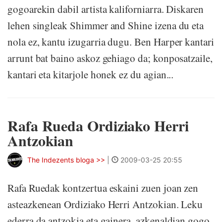
gogoarekin dabil artista kaliforniarra. Diskaren
lehen singleak Shimmer and Shine izena du eta
nola ez, kantu izugarria dugu. Ben Harper kantari
arrunt bat baino askoz gehiago da; konposatzaile,
kantari eta kitarjole honek ez du agian...
Rafa Rueda Ordiziako Herri
Antzokian
The Indezents bloga >>
|
2009-03-25 20:55
Rafa Ruedak kontzertua eskaini zuen joan zen
asteazkenean Ordiziako Herri Antzokian. Leku
ederra da antzokia eta gainera, azkenaldian gogo