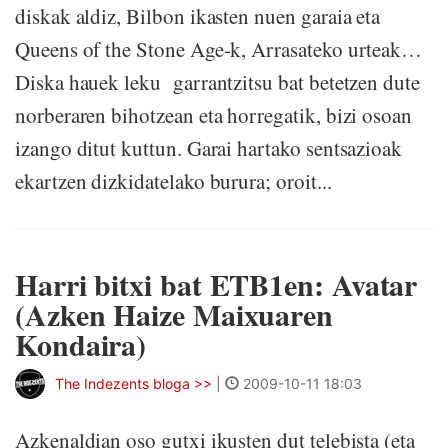
diskak aldiz, Bilbon ikasten nuen garaia eta
Queens of the Stone Age-k, Arrasateko urteak…
Diska hauek leku garrantzitsu bat betetzen dute
norberaren bihotzean eta horregatik, bizi osoan
izango ditut kuttun. Garai hartako sentsazioak
ekartzen dizkidatelako burura; oroit...
Harri bitxi bat ETB1en: Avatar
(Azken Haize Maixuaren
Kondaira)
The Indezents bloga >>
|
2009-10-11 18:03
Azkenaldian oso gutxi ikusten dut telebista (eta