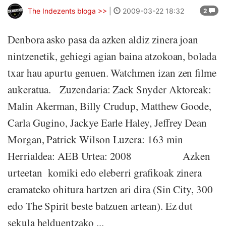
The Indezents bloga >>
|
2009-03-22 18:32
2
Denbora asko pasa da azken aldiz zinera joan
nintzenetik, gehiegi agian baina atzokoan, bolada
txar hau apurtu genuen. Watchmen izan zen filme
aukeratua. Zuzendaria: Zack Snyder Aktoreak:
Malin Akerman, Billy Crudup, Matthew Goode,
Carla Gugino, Jackye Earle Haley, Jeffrey Dean
Morgan, Patrick Wilson Luzera: 163 min
Herrialdea: AEB Urtea: 2008 Azken
urteetan komiki edo eleberri grafikoak zinera
eramateko ohitura hartzen ari dira (Sin City, 300
edo The Spirit beste batzuen artean). Ez dut
sekula helduentzako ...