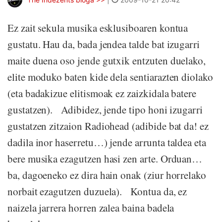
Ez zait sekula musika esklusiboaren kontua
gustatu. Hau da, bada jendea talde bat izugarri
maite duena oso jende gutxik entzuten duelako,
elite moduko baten kide dela sentiarazten diolako
(eta badakizue elitismoak ez zaizkidala batere
gustatzen). Adibidez, jende tipo honi izugarri
gustatzen zitzaion Radiohead (adibide bat da! ez
dadila inor haserretu…) jende arrunta taldea eta
bere musika ezagutzen hasi zen arte. Orduan…
ba, dagoeneko ez dira hain onak (ziur horrelako
norbait ezagutzen duzuela). Kontua da, ez
naizela jarrera horren zalea baina badela