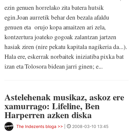
ezin genuen horrelako zita batera hutsik
egin.Joan aurretik behar den bezala afaldu
genuen eta orujo kopa amaitzen ari zela,
kontzertura joateko gogoak zalantzan jartzen
hasiak ziren (nire pekatu kapitala nagikeria da...).
Hala ere, eskerrak norbaitek iniziatiba pixka bat
izan eta Tolosora bidean jarri ginen; e...
Astelehenak musikaz, askoz ere
xamurrago: Lifeline, Ben
Harperren azken diska
The Indezents bloga >>
|
2008-03-10 13:45