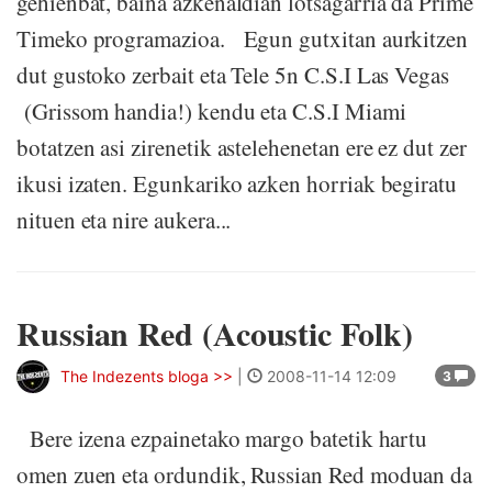
gehienbat, baina azkenaldian lotsagarria da Prime
Timeko programazioa. Egun gutxitan aurkitzen
dut gustoko zerbait eta Tele 5n C.S.I Las Vegas
(Grissom handia!) kendu eta C.S.I Miami
botatzen asi zirenetik astelehenetan ere ez dut zer
ikusi izaten. Egunkariko azken horriak begiratu
nituen eta nire aukera...
Russian Red (Acoustic Folk)
The Indezents bloga >>
|
2008-11-14 12:09
3
Bere izena ezpainetako margo batetik hartu
omen zuen eta ordundik, Russian Red moduan da