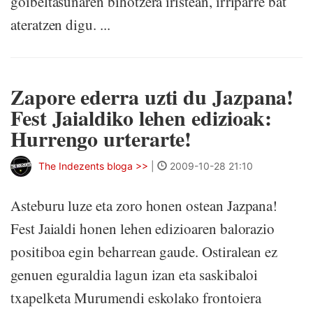
goibeltasunaren bihotzera iristean, irriparre bat
ateratzen digu. ...
Zapore ederra uzti du Jazpana!
Fest Jaialdiko lehen edizioak:
Hurrengo urterarte!
The Indezents bloga >>
|
2009-10-28 21:10
Asteburu luze eta zoro honen ostean Jazpana!
Fest Jaialdi honen lehen edizioaren balorazio
positiboa egin beharrean gaude. Ostiralean ez
genuen eguraldia lagun izan eta saskibaloi
txapelketa Murumendi eskolako frontoiera