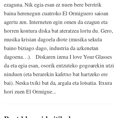
ezaguna. Nik egia esan ez nuen bere berririk
baina herenegun cuatroko El Ormiguero saioan
agertu zen. Interneten egin omen da ezagun eta
horren kontura diska bat ateratzea lortu du. Gero,
musika krisian dagoela diote (musika sekula
baino biziago dago, industria da azkenetan
dagoena…). Diskaren izena I love Your Glasses
da eta egia esan, osorik entzuteko gogoarekin utzi
ninduen (eta berarekin kafetxo bat hartzeko ere
bai). Neska txiki bat da, argala eta lotsatia. Itxura
hori zuen El Ormigue...