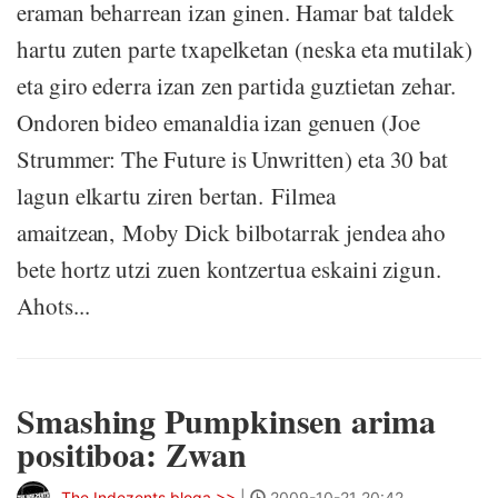
eraman beharrean izan ginen. Hamar bat taldek
hartu zuten parte txapelketan (neska eta mutilak)
eta giro ederra izan zen partida guztietan zehar.
Ondoren bideo emanaldia izan genuen (Joe
Strummer: The Future is Unwritten) eta 30 bat
lagun elkartu ziren bertan. Filmea
amaitzean, Moby Dick bilbotarrak jendea aho
bete hortz utzi zuen kontzertua eskaini zigun.
Ahots...
Smashing Pumpkinsen arima
positiboa: Zwan
The Indezents bloga >>
|
2009-10-21 20:42