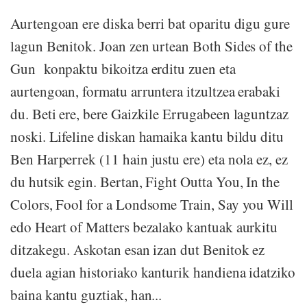
Aurtengoan ere diska berri bat oparitu digu gure
lagun Benitok. Joan zen urtean Both Sides of the
Gun konpaktu bikoitza erditu zuen eta
aurtengoan, formatu arruntera itzultzea erabaki
du. Beti ere, bere Gaizkile Errugabeen laguntzaz
noski. Lifeline diskan hamaika kantu bildu ditu
Ben Harperrek (11 hain justu ere) eta nola ez, ez
du hutsik egin. Bertan, Fight Outta You, In the
Colors, Fool for a Londsome Train, Say you Will
edo Heart of Matters bezalako kantuak aurkitu
ditzakegu. Askotan esan izan dut Benitok ez
duela agian historiako kanturik handiena idatziko
baina kantu guztiak, han...