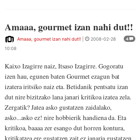
Amaaa, gourmet izan nahi dut!!
Amaaa, gourmet izan nahi dut!!
|
2008-02-28
4
10:08
Kaixo Izagirre naiz, Itsaso Izagirre. Gogoratu
izen hau, egunen baten Gourmet ezagun bat
izatera iritsiko naiz eta. Betidanik pentsatu izan
dut nire bizitzako lana janari kritikoa izatea zela.
Zergatik? Jatea asko gustatzen zaidalako,
asko...asko ez! nire hobbierik handiena da. Eta
kritikoa, baaaa zer esango dut horren kontura,
kritikatzea ere gustatzen zait ez janaria gustatzen