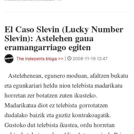
El Caso Slevin (Lucky Number
Slevin): Astelehen gaua
eramangarriago egiten
The Indezents bloga >>
|
2008-11-19 12:47
Astelehenean, egunero moduan, afaltzen bukatu
eta egunkariari heldu nion telebista madarikatu
horretan zer botatzen zuten ikusteko.
Madarikatua diot ez telebista gorrotatzen
dudalako baizik eta guztiz kontrakoagatik.
Gustoko dut telebista ikustea, ordu horretan