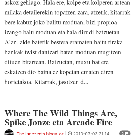
askoz gehiago. Hala ere, kolpe eta kolperen artean
milaka detailerekin topatzen zara, atzetik, kitarrak
bere kabuz joko balitu moduan, bizi propioa
izango balu moduan eta hala dirudi batzuetan
Alan, alde batetik bestera eramaten baitu tiraka
hankak twist dantzari baten moduan mugitzen
dituen bitartean. Batzuetan, muxu bat ere
eskatzen dio baina ez kopetan ematen diren
horietakoa. Kitarrak, jasotzen d...
Where The Wild Things Are,
Spike Jonze eta Arcade Fire
The Indezents bloga >>
|
2010-03-03 21:14
2