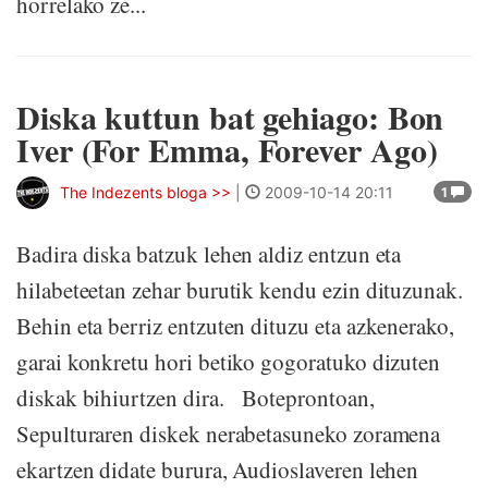
horrelako ze...
Diska kuttun bat gehiago: Bon
Iver (For Emma, Forever Ago)
The Indezents bloga >>
|
2009-10-14 20:11
1
Badira diska batzuk lehen aldiz entzun eta
hilabeteetan zehar burutik kendu ezin dituzunak.
Behin eta berriz entzuten dituzu eta azkenerako,
garai konkretu hori betiko gogoratuko dizuten
diskak bihiurtzen dira. Boteprontoan,
Sepulturaren diskek nerabetasuneko zoramena
ekartzen didate burura, Audioslaveren lehen