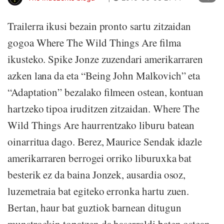
Trailerra ikusi bezain pronto sartu zitzaidan
gogoa Where The Wild Things Are filma
ikusteko. Spike Jonze zuzendari amerikarraren
azken lana da eta “Being John Malkovich” eta
“Adaptation” bezalako filmeen ostean, kontuan
hartzeko tipoa iruditzen zitzaidan. Where The
Wild Things Are haurrentzako liburu batean
oinarritua dago. Berez, Maurice Sendak idazle
amerikarraren berrogei orriko liburuxka bat
besterik ez da baina Jonzek, ausardia osoz,
luzemetraia bat egiteko erronka hartu zuen.
Bertan, haur bat guztiok barnean ditugun