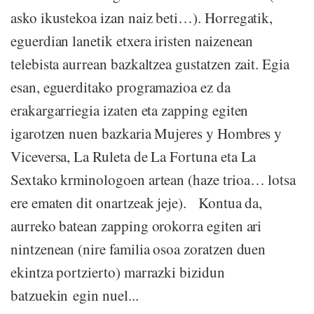
asko ikustekoa izan naiz beti…). Horregatik,
eguerdian lanetik etxera iristen naizenean
telebista aurrean bazkaltzea gustatzen zait. Egia
esan, eguerditako programazioa ez da
erakargarriegia izaten eta zapping egiten
igarotzen nuen bazkaria Mujeres y Hombres y
Viceversa, La Ruleta de La Fortuna eta La
Sextako krminologoen artean (haze trioa… lotsa
ere ematen dit onartzeak jeje). Kontua da,
aurreko batean zapping orokorra egiten ari
nintzenean (nire familia osoa zoratzen duen
ekintza portzierto) marrazki bizidun
batzuekin egin nuel...