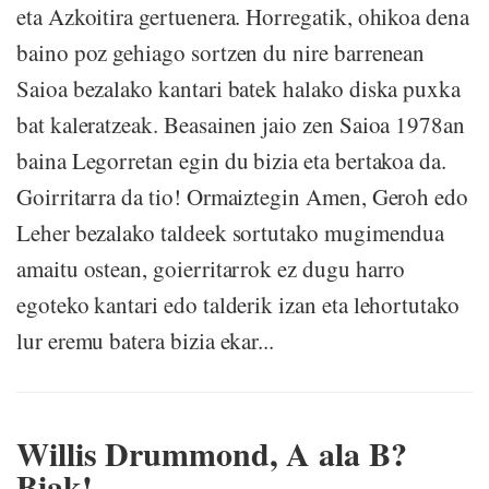
eta Azkoitira gertuenera. Horregatik, ohikoa dena
baino poz gehiago sortzen du nire barrenean
Saioa bezalako kantari batek halako diska puxka
bat kaleratzeak. Beasainen jaio zen Saioa 1978an
baina Legorretan egin du bizia eta bertakoa da.
Goirritarra da tio! Ormaiztegin Amen, Geroh edo
Leher bezalako taldeek sortutako mugimendua
amaitu ostean, goierritarrok ez dugu harro
egoteko kantari edo talderik izan eta lehortutako
lur eremu batera bizia ekar...
Willis Drummond, A ala B?
Biak!