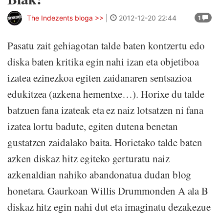
The Indezents bloga >>
|
2012-12-20 22:44
1
Pasatu zait gehiagotan talde baten kontzertu edo
diska baten kritika egin nahi izan eta objetiboa
izatea ezinezkoa egiten zaidanaren sentsazioa
edukitzea (azkena hementxe…). Horixe du talde
batzuen fana izateak eta ez naiz lotsatzen ni fana
izatea lortu badute, egiten dutena benetan
gustatzen zaidalako baita. Horietako talde baten
azken diskaz hitz egiteko gerturatu naiz
azkenaldian nahiko abandonatua dudan blog
honetara. Gaurkoan Willis Drummonden A ala B
diskaz hitz egin nahi dut eta imaginatu dezakezue