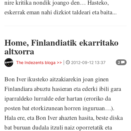
nire kritika nondik joango den… Hasteko,
eskerrak eman nahi dizkiot taldeari eta baita...
Home, Finlandiatik ekarritako
altxorra
The Indezents bloga >>
|
2012-09-12 13:37
2
Bon Iver ikusteko aitzakiarekin joan ginen
Finlandiara abuztu hasieran eta ederki ibili gara
iparraldeko lurralde eder hartan (eroriko da
posten bat etorkizunean horren inguruan…).
Hala ere, eta Bon Iver ahazten hasita, beste diska
bat buruan dudala itzuli naiz oporretatik eta