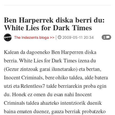
Ben Harperrek diska berri du:
White Lies for Dark Times
The Indezents bloga >>
|
2009-05-11 20:34
2
Kalean da dagoeneko Ben Harperren diska
berria. White Lies for Dark Times izena du
(Gezur zintzoak garai ilunetarako) eta bertan,
Inocent Criminals, bere ohiko taldea, alde batera
utzi eta Relentless7 talde berriarekin proba egin
du. Honek ez omen du esan nahi Inocent
Criminals taldea ahazteko intentziorik duenik
baina ematen duenez, gauza berriak probatzeko