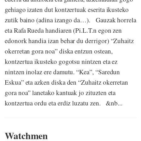
gehiago izaten dut kontzertuak eserita ikusteko
zutik baino (adina izango da…). Gauzak horrela
eta Rafa Rueda handiaren (Pi.L.T.n egon zen
edonork handia izan behar du derrigor) “Zuhaitz
okerretan gora noa” diska entzun ostean,
kontzertua ikusteko gogotsu nintzen eta ez
nintzen inolaz ere damutu. “Kea”, “Saredun
Eskua” eta azken diska den “Zuhaitz okerretan
gora noa” lanetako kantuak jo zituzten eta
kontzertua ordu eta erdiz luzatu zen. &nb...
Watchmen