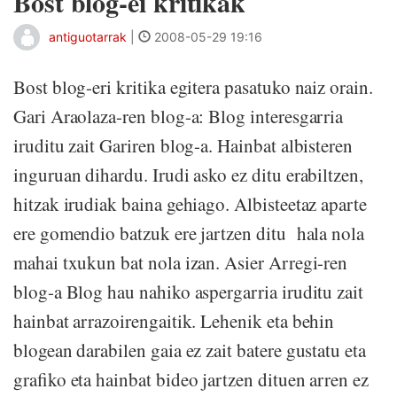
Bost blog-ei kritikak
antiguotarrak
|
2008-05-29 19:16
Bost blog-eri kritika egitera pasatuko naiz orain.
Gari Araolaza-ren blog-a: Blog interesgarria
iruditu zait Gariren blog-a. Hainbat albisteren
inguruan dihardu. Irudi asko ez ditu erabiltzen,
hitzak irudiak baina gehiago. Albisteetaz aparte
ere gomendio batzuk ere jartzen ditu hala nola
mahai txukun bat nola izan. Asier Arregi-ren
blog-a Blog hau nahiko aspergarria iruditu zait
hainbat arrazoirengaitik. Lehenik eta behin
blogean darabilen gaia ez zait batere gustatu eta
grafiko eta hainbat bideo jartzen dituen arren ez