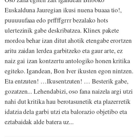
Euskalduna Jauregian ikusi nuena buaaa tio!,
puuuuufaaa edo prffffgrrr bezalako hots
ulertezinik gabe deskribatzea. Klinex pakete
mordoa behar izan ditut ahotik etengabe erortzen
aritu zaidan lerdea garbitzeko eta gaur arte, ez
naiz gai izan kontzertu antologiko honen kritika
egiteko. Igandean, Bon Iver ikusten egon nintzen.
Eta entzuten! …Ikusentzuten! … Besterik gabe,
gozatzen... Lehendabizi, oso fana naizela argi utzi
nahi dut kritika hau berotasunetik eta plazerretik
idatzia dela garbi utzi eta balorazio objetibo eta
eztabaidak alde batera uz...