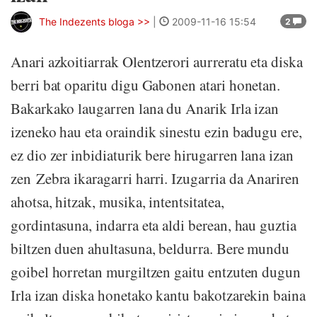
The Indezents bloga >>
|
2009-11-16 15:54
2
Anari azkoitiarrak Olentzerori aurreratu eta diska
berri bat oparitu digu Gabonen atari honetan.
Bakarkako laugarren lana du Anarik Irla izan
izeneko hau eta oraindik sinestu ezin badugu ere,
ez dio zer inbidiaturik bere hirugarren lana izan
zen Zebra ikaragarri harri. Izugarria da Anariren
ahotsa, hitzak, musika, intentsitatea,
gordintasuna, indarra eta aldi berean, hau guztia
biltzen duen ahultasuna, beldurra. Bere mundu
goibel horretan murgiltzen gaitu entzuten dugun
Irla izan diska honetako kantu bakotzarekin baina