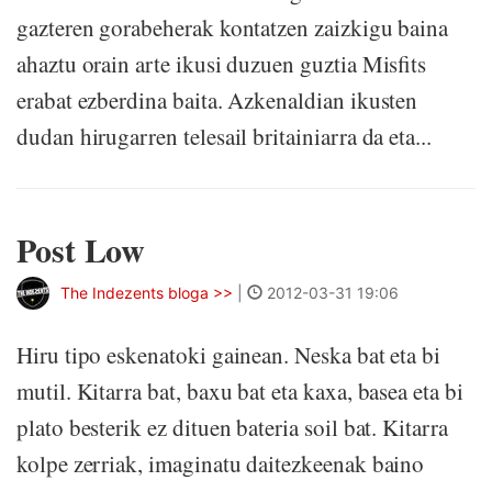
gazteren gorabeherak kontatzen zaizkigu baina
ahaztu orain arte ikusi duzuen guztia Misfits
erabat ezberdina baita. Azkenaldian ikusten
dudan hirugarren telesail britainiarra da eta...
Post Low
The Indezents bloga >>
|
2012-03-31 19:06
Hiru tipo eskenatoki gainean. Neska bat eta bi
mutil. Kitarra bat, baxu bat eta kaxa, basea eta bi
plato besterik ez dituen bateria soil bat. Kitarra
kolpe zerriak, imaginatu daitezkeenak baino