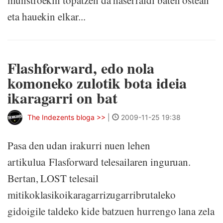
munstroekin topatzen da haserraldi baten ostean
eta hauekin elkar...
Flashforward, edo nola
komoneko zulotik bota ideia
ikaragarri on bat
The Indezents bloga >>
|
2009-11-25 19:38
Pasa den udan irakurri nuen lehen
artikulua Flasforward telesailaren inguruan.
Bertan, LOST telesail
mitikoklasikoikaragarrizugarribrutaleko
gidoigile taldeko kide batzuen hurrengo lana zela