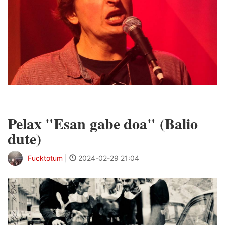
Pelax "Esan gabe doa" (Balio
dute)
Fucktotum
|
2024-02-29 21:04