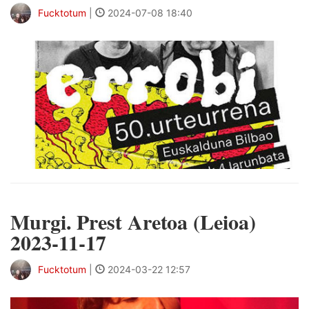
Fucktotum
|
2024-07-08 18:40
Murgi. Prest Aretoa (Leioa)
2023-11-17
Fucktotum
|
2024-03-22 12:57