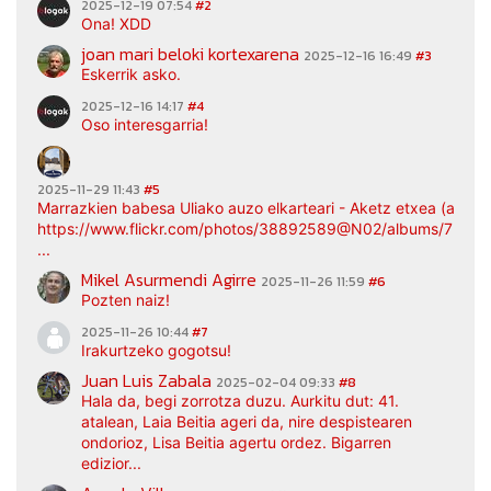
2025-12-19 07:54
#2
Ona! XDD
joan mari beloki kortexarena
2025-12-16 16:49
#3
Eskerrik asko.
2025-12-16 14:17
#4
Oso interesgarria!
2025-11-29 11:43
#5
Marrazkien babesa Uliako auzo elkarteari - Aketz etxea (argaz
https://www.flickr.com/photos/38892589@N02/albums/7217
...
Mikel Asurmendi Agirre
2025-11-26 11:59
#6
Pozten naiz!
2025-11-26 10:44
#7
Irakurtzeko gogotsu!
Juan Luis Zabala
2025-02-04 09:33
#8
Hala da, begi zorrotza duzu. Aurkitu dut: 41.
atalean, Laia Beitia ageri da, nire despistearen
ondorioz, Lisa Beitia agertu ordez. Bigarren
edizior...