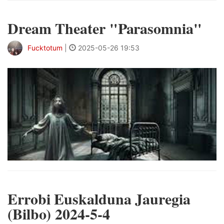
Dream Theater "Parasomnia"
Fucktotum
|
2025-05-26 19:53
Errobi Euskalduna Jauregia
(Bilbo) 2024-5-4