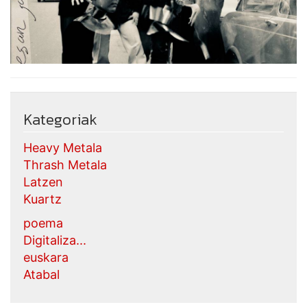
Kategoriak
Heavy Metala
Thrash Metala
Latzen
Kuartz
poema
Digitaliza...
euskara
Atabal