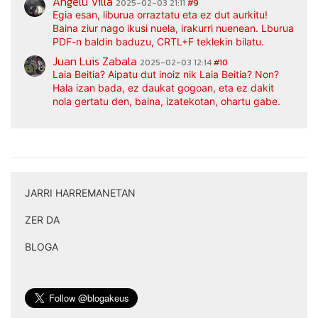
Angelu Villa
2025-02-03 21:11
#9
Egia esan, liburua orraztatu eta ez dut aurkitu!
Baina ziur nago ikusi nuela, irakurri nuenean. Lburua
PDF-n baldin baduzu, CRTL+F teklekin bilatu.
Juan Luis Zabala
2025-02-03 12:14
#10
Laia Beitia? Aipatu dut inoiz nik Laia Beitia? Non?
Hala izan bada, ez daukat gogoan, eta ez dakit
nola gertatu den, baina, izatekotan, ohartu gabe.
JARRI HARREMANETAN
|
ZER DA
|
BLOGA