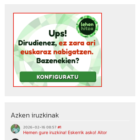
Azken iruzkinak
2026-02-16 08:57
#1
Hemen gure iruzkina! Eskerrik asko! Aitor