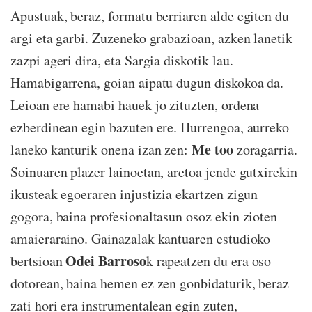
Apustuak, beraz, formatu berriaren alde egiten du
argi eta garbi. Zuzeneko grabazioan, azken lanetik
zazpi ageri dira, eta Sargia diskotik lau.
Hamabigarrena, goian aipatu dugun diskokoa da.
Leioan ere hamabi hauek jo zituzten, ordena
ezberdinean egin bazuten ere. Hurrengoa, aurreko
Me too
laneko kanturik onena izan zen:
zoragarria.
Soinuaren plazer lainoetan, aretoa jende gutxirekin
ikusteak egoeraren injustizia ekartzen zigun
gogora, baina profesionaltasun osoz ekin zioten
amaieraraino. Gainazalak kantuaren estudioko
Odei Barroso
bertsioan
k rapeatzen du era oso
dotorean, baina hemen ez zen gonbidaturik, beraz
zati hori era instrumentalean egin zuten,