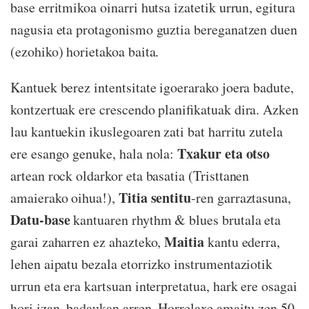
base erritmikoa oinarri hutsa izatetik urrun, egitura
nagusia eta protagonismo guztia bereganatzen duen
(ezohiko) horietakoa baita.
Kantuek berez intentsitate igoerarako joera badute,
kontzertuak ere crescendo planifikatuak dira. Azken
lau kantuekin ikuslegoaren zati bat harritu zutela
Txakur eta otso
ere esango genuke, hala nola:
artean rock oldarkor eta basatia (Tristtanen
Titia sentitu
amaierako oihua!),
-ren garraztasuna,
Datu-base
kantuaren rhythm & blues brutala eta
Maitia
garai zaharren ez ahazteko,
kantu ederra,
lehen aipatu bezala etorrizko instrumentaziotik
urrun eta era kartsuan interpretatua, hark ere osagai
hori izan, badaukan arren. Horrelaxe amaitu zen 50