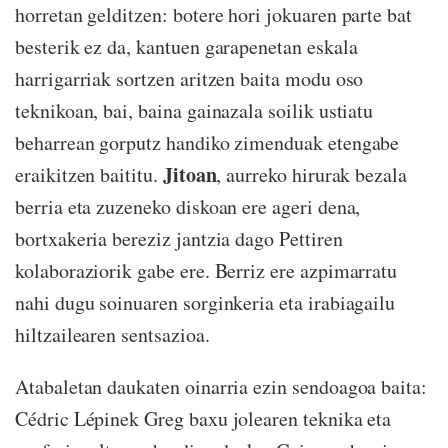
horretan gelditzen: botere hori jokuaren parte bat
besterik ez da, kantuen garapenetan eskala
harrigarriak sortzen aritzen baita modu oso
teknikoan, bai, baina gainazala soilik ustiatu
beharrean gorputz handiko zimenduak etengabe
Jitoan
eraikitzen baititu.
, aurreko hirurak bezala
berria eta zuzeneko diskoan ere ageri dena,
bortxakeria bereziz jantzia dago Pettiren
kolaboraziorik gabe ere. Berriz ere azpimarratu
nahi dugu soinuaren sorginkeria eta irabiagailu
hiltzailearen sentsazioa.
Atabaletan daukaten oinarria ezin sendoagoa baita:
Cédric Lépinek Greg baxu jolearen teknika eta