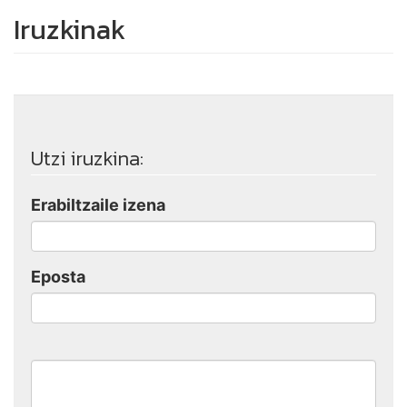
Iruzkinak
Utzi iruzkina:
Erabiltzaile izena
Eposta