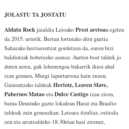
JOLASTU TA JOSTATU
Aldatu Rock
Prest aretoa
jaialdia Leioako
n egiten
da 2015. urtetik. Bertan lortutako diru guztia
Saharako herriarentzat gordetzen da, euren bizi
baldintzak hobetzeko asmoz. Aurten bost taldek jo
duten arren, guk lehenengoa bakarrik ikusi ahal
izan genuen, Murgi lapurtarrena hain zuzen.
Heriotz, Leaven Slave,
Gainontzeko taldeak
Pabernos Matao
Dulce Castigo
eta
izan ziren,
baina Deustuko gazte lokalean Harat eta Braulio
taldeak zain geneuzkan. Leioara itzuliaz, ostirala
zen eta arratsaldeko 18:30etan hasi zirenez,