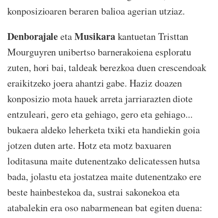
konposizioaren beraren balioa agerian utziaz.
Denborajale
Musikara
eta
kantuetan Tristtan
Mourguyren unibertso barnerakoiena esploratu
zuten, hori bai, taldeak berezkoa duen crescendoak
eraikitzeko joera ahantzi gabe. Haziz doazen
konposizio mota hauek arreta jarriarazten diote
entzuleari, gero eta gehiago, gero eta gehiago...
bukaera aldeko leherketa txiki eta handiekin goia
jotzen duten arte. Hotz eta motz baxuaren
loditasuna maite dutenentzako delicatessen hutsa
bada, jolastu eta jostatzea maite dutenentzako ere
beste hainbestekoa da, sustrai sakonekoa eta
atabalekin era oso nabarmenean bat egiten duena: