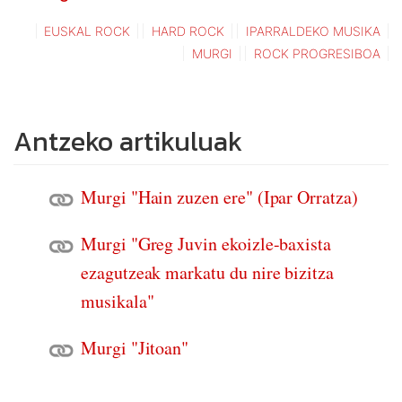
EUSKAL ROCK
HARD ROCK
IPARRALDEKO MUSIKA
MURGI
ROCK PROGRESIBOA
Antzeko artikuluak
Murgi "Hain zuzen ere" (Ipar Orratza)
Murgi "Greg Juvin ekoizle-baxista
ezagutzeak markatu du nire bizitza
musikala"
Murgi "Jitoan"