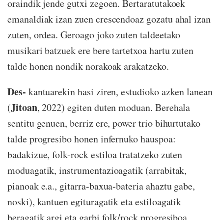
oraindik jende gutxi zegoen. Bertaratutakoek
emanaldiak izan zuen crescendoaz gozatu ahal izan
zuten, ordea. Geroago joko zuten taldeetako
musikari batzuek ere bere tartetxoa hartu zuten
talde honen nondik norakoak arakatzeko.
Des-
kantuarekin hasi ziren, estudioko azken lanean
Jitoan
(
, 2022) egiten duten moduan. Berehala
sentitu genuen, berriz ere, power trio bihurtutako
talde progresibo honen infernuko hauspoa:
badakizue, folk-rock estiloa tratatzeko zuten
moduagatik, instrumentazioagatik (arrabitak,
pianoak e.a., gitarra-baxua-bateria ahaztu gabe,
noski), kantuen egituragatik eta estiloagatik
beragatik argi eta garbi folk/rock progresiboa