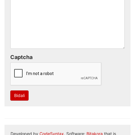
Captcha
Bidali
Developed by
CodeSyntax
. Software:
Bitakora
that is