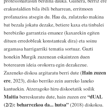
profesionaltasun berdina dauka. Gainera, berriz ere
erakustaldien bila ibili beharrean, erritmoen
profanazioa atsegin du. Hau da, zulatzeko makina
bat bezala jokatu dezake, betiere kaxa eta tinbalei
berebiziko garrantzia emanez (kaxarekin egiten
dituen erredobleak konstanteak dira) eta soinu
argamasa harrigarriki tematia sortuaz. Guzti
honekin Murgik zuzenean eskaintzen duen
boterearen ideia orokorra egin dezakezue.
Hain zuzen
Zuzeneko diskoa argitaratu berri dute (
ere
, 2023), disko berriko zein aurreko laneko
kantuekin. Atzeragoko hiru diskoetatik soilik
Maitia
“dUAL
berreskuratu dute, hain zuzen ere
(2/2): beharrezkoa da... hutsa”
(2018) diskokoa.