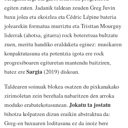
egiten zuten. Jadanik taldean zeuden Greg Juvin
baxu jolea eta ekoizlea eta Cédric Lépine bateria
jolearekin formatua murriztu eta Tristtan Mourguy
liderrak (ahotsa, gitarra) rock boteretsua bultzatu
zuen, meritu handiko eraldaketa eginez: musikaren
konpaktutasuna eta potentzia igota ere rock
progresiboaren egituretan mantendu baitziren,
Sargia
batez ere
(2019) diskoan.
Taldearen soinuak blokea osatzen du pixkanakako
zirimoletan zein berehala nabaritzen den arroka
Jokatu ta jostatu
moduko erabatekotasunean.
bihotza kolpatzen dizun eraikin abstraktua da:
Greg-en baxuaren loditasuna ez da inoiz bere