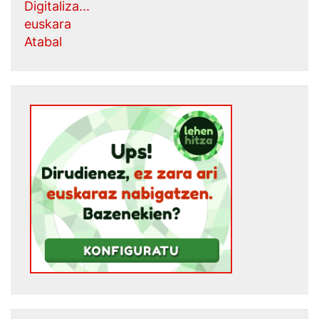
Digitaliza...
euskara
Atabal