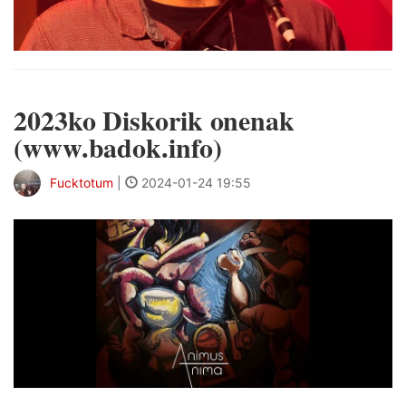
2023ko Diskorik onenak
(www.badok.info)
Fucktotum
|
2024-01-24 19:55