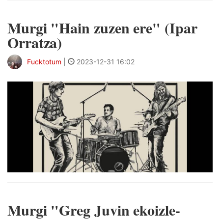
Murgi "Hain zuzen ere" (Ipar
Orratza)
Fucktotum
|
2023-12-31 16:02
Murgi "Greg Juvin ekoizle-