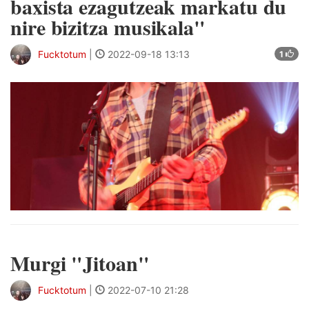
baxista ezagutzeak markatu du
nire bizitza musikala"
Fucktotum
|
2022-09-18 13:13
1
Murgi "Jitoan"
Fucktotum
|
2022-07-10 21:28