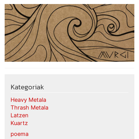
Kategoriak
Heavy Metala
Thrash Metala
Latzen
Kuartz
poema