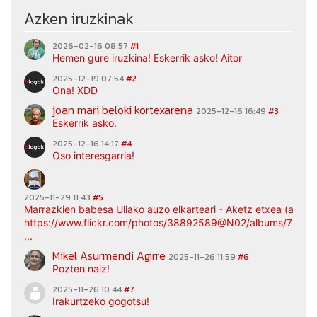
Azken iruzkinak
2026-02-16 08:57
#1
Hemen gure iruzkina! Eskerrik asko! Aitor
2025-12-19 07:54
#2
Ona! XDD
joan mari beloki kortexarena
2025-12-16 16:49
#3
Eskerrik asko.
2025-12-16 14:17
#4
Oso interesgarria!
2025-11-29 11:43
#5
Marrazkien babesa Uliako auzo elkarteari - Aketz etxea (argaz
https://www.flickr.com/photos/38892589@N02/albums/7217
...
Mikel Asurmendi Agirre
2025-11-26 11:59
#6
Pozten naiz!
2025-11-26 10:44
#7
Irakurtzeko gogotsu!