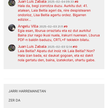
Juan Luis Zabala
2025-02-04 09:33
#8
Hala da, begi zorrotza duzu. Aurkitu dut: 41.
atalean, Laia Beitia ageri da, nire despistearen
ondorioz, Lisa Beitia agertu ordez. Bigarren
edizior...
Angelu Villa
2025-02-03 21:11
#9
Egia esan, liburua orraztatu eta ez dut aurkitu!
Baina ziur nago ikusi nuela, irakurri nuenean. Lburua
PDF-n baldin baduzu, CRTL+F teklekin bilatu.
Juan Luis Zabala
2025-02-03 12:14
#10
Laia Beitia? Aipatu dut inoiz nik Laia Beitia? Non?
Hala izan bada, ez daukat gogoan, eta ez dakit
nola gertatu den, baina, izatekotan, ohartu gabe.
JARRI HARREMANETAN
|
ZER DA
|