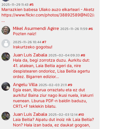
2025-11-29 11:43
#5
Marrazkien babesa Uliako auzo elkarteari - Aketz etxea (argazki bi
https://www.flickr.com/photos/38892589@N02/albums/72177720
...
Mikel Asurmendi Agirre
2025-11-26 11:59
#6
Pozten naiz!
2025-11-26 10:44
#7
Irakurtzeko gogotsu!
Juan Luis Zabala
2025-02-04 09:33
#8
Hala da, begi zorrotza duzu. Aurkitu dut:
41. atalean, Laia Beitia ageri da, nire
despistearen ondorioz, Lisa Beitia agertu
ordez. Bigarren edizior...
Angelu Villa
2025-02-03 21:11
#9
Egia esan, liburua orraztatu eta ez dut
aurkitu! Baina ziur nago ikusi nuela, irakurri
nuenean. Lburua PDF-n baldin baduzu,
CRTL+F teklekin bilatu.
Juan Luis Zabala
2025-02-03 12:14
#10
Laia Beitia? Aipatu dut inoiz nik Laia Beitia?
Non? Hala izan bada, ez daukat gogoan,