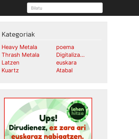
Kategoriak
Heavy Metala
poema
Thrash Metala
Digitaliza...
Latzen
euskara
Kuartz
Atabal