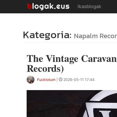
Ikasblogak
Kategoria:
Napalm Recor
The Vintage Caravan
Records)
Fucktotum
|
2026-05-11 17:44