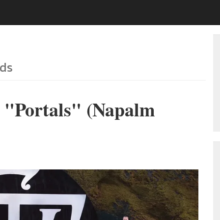
ds
 "Portals" (Napalm