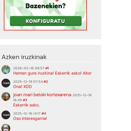
Azken iruzkinak
2026-02-16 08:57
#1
Hemen gure iruzkina! Eskerrik asko! Aitor
2025-12-19 07:54
#2
Ona! XDD
joan mari beloki kortexarena
2025-12-16
16:49
#3
Eskerrik asko.
2025-12-16 14:17
#4
Oso interesgarria!