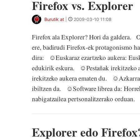
Firefox vs. Explorer
Burutik at
|
2009-03-10 11:08
Firefox ala Explorer? Hori da galdera. 
ere, badirudi Firefox-ek protagonismo h
dira: ☺Euskaraz ezartzeko aukera: Euska
edukirik eskura. ☺Pestañak irekitzeko a
irekitzeko aukera ematen du. ☺Azkarra e
ibiltzen da. ☺Software librea da: Horre
nabigatzailea pertsonalitzerako orduan.
Explorer edo Firefox