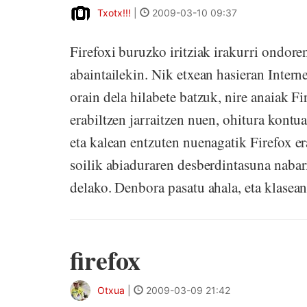
Txotx!!!
|
2009-03-10 09:37
Firefoxi buruzko iritziak irakurri ondore
abaintailekin. Nik etxean hasieran Intern
orain dela hilabete batzuk, nire anaiak Fi
erabiltzen jarraitzen nuen, ohitura kont
eta kalean entzuten nuenagatik Firefox er
soilik abiaduraren desberdintasuna nabar
delako. Denbora pasatu ahala, eta klasean 
firefox
Otxua
|
2009-03-09 21:42