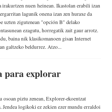
 irakurtzen nuen heinean. Ikastolan erabili izan
pergarritan lagunik onena izan zen huraxe da
abe uzten zigutenean "opción B" delako
ntasunean ezagutu, horregatik zait gaur arrotz.
 du, baina nik klasikomanoen gisan Internet
an galtzeko beldurrez. Atzo...
ia para explorar
u osoan piztu zenean, Explorer-ekoentzat
. Jendea logikoki ez zekien ezer mundu erraldoi