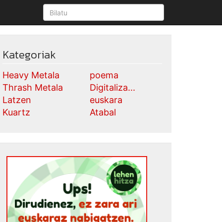
Kategoriak
Heavy Metala
poema
Thrash Metala
Digitaliza...
Latzen
euskara
Kuartz
Atabal