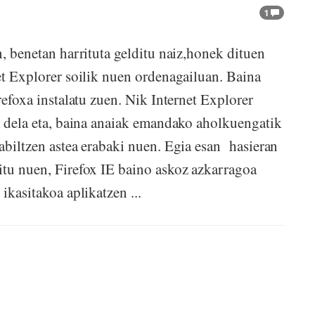
1
n, benetan harrituta gelditu naiz,honek dituen
et Explorer soilik nuen ordenagailuan. Baina
refoxa instalatu zuen. Nik Internet Explorer
ua dela eta, baina anaiak emandako aholkuengatik
abiltzen astea erabaki nuen. Egia esan hasieran
itu nuen, Firefox IE baino askoz azkarragoa
ikasitakoa aplikatzen ...