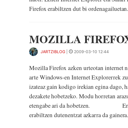
Firefox erabiltzen dut bi ordenagailuetan. 
MOZILLA FIREFO
JARTZIBLOG
|
2009-03-10 12:44
Mozilla Firefox azken urteotan internet na
arte Windows-en Internet Explorerrek z
izateaz gain kodigo irekian egina dago, 
dezakete hobetzeko. Modu horretan araz
etengabe ari da hobetzen. Erreza da
erabiltzen dutenentzat azkarra da gainera