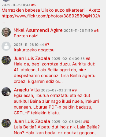
2025-11-29 11:43
#5
Marrazkien babesa Uliako auzo elkarteari - Aketz etxea (argazki bi
https://www.flickr.com/photos/38892589@N02/albums/72177720
...
Mikel Asurmendi Agirre
2025-11-26 11:59
#6
Pozten naiz!
2025-11-26 10:44
#7
Irakurtzeko gogotsu!
Juan Luis Zabala
2025-02-04 09:33
#8
Hala da, begi zorrotza duzu. Aurkitu dut:
41. atalean, Laia Beitia ageri da, nire
despistearen ondorioz, Lisa Beitia agertu
ordez. Bigarren edizior...
Angelu Villa
2025-02-03 21:11
#9
Egia esan, liburua orraztatu eta ez dut
aurkitu! Baina ziur nago ikusi nuela, irakurri
nuenean. Lburua PDF-n baldin baduzu,
CRTL+F teklekin bilatu.
Juan Luis Zabala
2025-02-03 12:14
#10
Laia Beitia? Aipatu dut inoiz nik Laia Beitia?
Non? Hala izan bada, ez daukat gogoan,