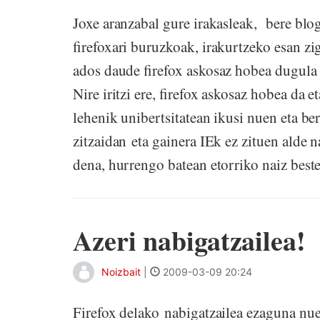
Joxe aranzabal gure irakasleak, bere blog
firefoxari buruzkoak, irakurtzeko esan zi
ados daude firefox askosaz hobea dugula 
Nire iritzi ere, firefox askosaz hobea da e
lehenik unibertsitatean ikusi nuen eta ber
zitzaidan eta gainera IEk ez zituen alde
dena, hurrengo batean etorriko naiz best
Azeri nabigatzailea!
Noizbait
|
2009-03-09 20:24
Firefox delako nabigatzailea ezaguna nue