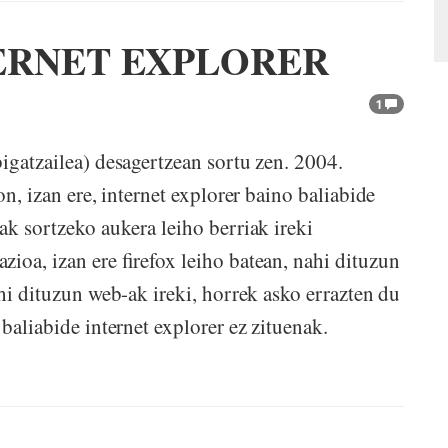
TERNET EXPLORER
1
igatzailea) desagertzean sortu zen. 2004.
on, izan ere, internet explorer baino baliabide
ak sortzeko aukera leiho berriak ireki
ioa, izan ere firefox leiho batean, nahi dituzun
ahi dituzun web-ak ireki, horrek asko errazten du
baliabide internet explorer ez zituenak.