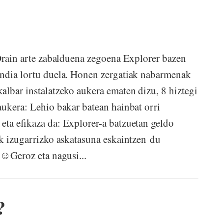
Orain arte zabalduena zegoena Explorer bazen
andia lortu duela. Honen zergatiak nabarmenak
lbar instalatzeko aukera ematen dizu, 8 hiztegi
ukera: Lehio bakar batean hainbat orri
ta efikaza da: Explorer-a batzuetan geldo
k izugarrizko askatasuna eskaintzen du
 ☺Geroz eta nagusi...
?