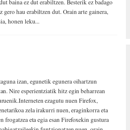
 dut baina ez dut erabiltzen. Besterik ez badago
 gero hau erabiltzen dut. Orain arte gainera,
ia, honen leku...
ezaguna izan, egunetik egunera oihartzun
n. Nire esperientziatik hitz egin beharrean
ruenik.Interneten ezagutu nuen Firefox,
enetarikoa zela irakurri nuen, eraginkorra eta
en frogatzea eta egia esan Firefoxekin gustura
 nabigatzaileekin funtzionatzen nuen, orain