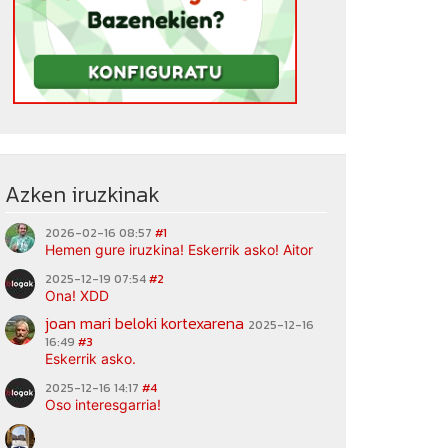
Azken iruzkinak
2026-02-16 08:57
#1
Hemen gure iruzkina! Eskerrik asko! Aitor
2025-12-19 07:54
#2
Ona! XDD
joan mari beloki kortexarena
2025-12-16
16:49
#3
Eskerrik asko.
2025-12-16 14:17
#4
Oso interesgarria!