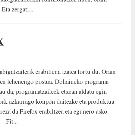
Eta zergati...
X
bigatzailerik erabiliena izatea lortu du. Orain
uen lehenengo postua. Dohaineko programa
hau da, programatzaileek etxean aldatu egin
oak azkarrago konpon daitezke eta produktua
 Firefox erabiltzea eta egunero asko
. Fit...