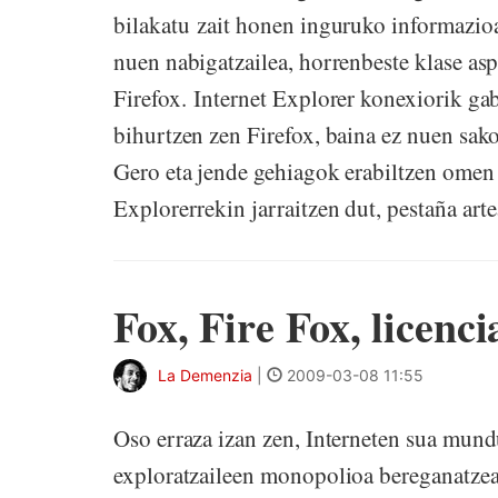
bilakatu zait honen inguruko informazioa
nuen nabigatzailea, horrenbeste klase as
Firefox. Internet Explorer konexiorik g
bihurtzen zen Firefox, baina ez nuen sako
Gero eta jende gehiagok erabiltzen omen
Explorerrekin jarraitzen dut, pestaña arte
Fox, Fire Fox, licenc
La Demenzia
|
2009-03-08 11:55
Oso erraza izan zen, Interneten sua mund
exploratzaileen monopolioa bereganatzea