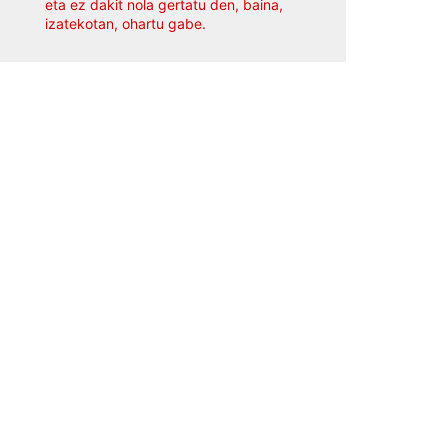
eta ez dakit nola gertatu den, baina,
izatekotan, ohartu gabe.