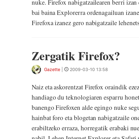
nuke. Firefox nabigatzailearen berri izan
bai baina Explorerra ordenagailuan izanez
Firefoxa izanez gero nabigatzaile lehenets
Zergatik Firefox?
Gazette
|
2009-03-10 13:58
Naiz eta askorentzat Firefox oraindik ez
handiago du teknologiaren esparru honeta
banengo Firefoxen alde egingo nuke segu
hainbat foro eta blogetan nabigatzaile on
erabiltzeko erraza, horregatik erabaki nu
nabil. Lehen Internet Explorer eta Safari