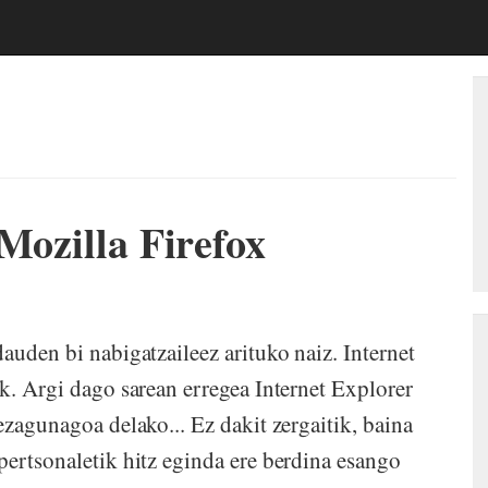
Mozilla Firefox
den bi nabigatzaileez arituko naiz. Internet
k. Argi dago sarean erregea Internet Explorer
ezagunagoa delako... Ez dakit zergaitik, baina
pertsonaletik hitz eginda ere berdina esango