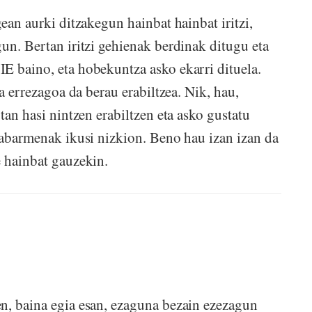
ean aurki ditzakegun hainbat hainbat iritzi,
gun. Bertan iritzi gehienak berdinak ditugu eta
IE baino, eta hobekuntza asko ekarri dituela.
ta errezagoa da berau erabiltzea. Nik, hau,
tan hasi nintzen erabiltzen eta asko gustatu
 nabarmenak ikusi nizkion. Beno hau izan izan da
e hainbat gauzekin.
n, baina egia esan, ezaguna bezain ezezagun