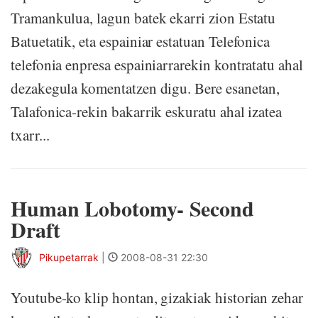
Tramankulua, lagun batek ekarri zion Estatu
Batuetatik, eta espainiar estatuan Telefonica
telefonia enpresa espainiarrarekin kontratatu ahal
dezakegula komentatzen digu. Bere esanetan,
Talafonica-rekin bakarrik eskuratu ahal izatea
txarr...
Human Lobotomy- Second
Draft
Pikupetarrak
|
2008-08-31 22:30
Youtube-ko klip hontan, gizakiak historian zehar