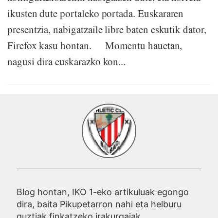
ikusten dute portaleko portada. Euskararen
presentzia, nabigatzaile libre baten eskutik dator,
Firefox kasu hontan. Momentu hauetan,
nagusi dira euskarazko kon...
Blog hontan, IKO 1-eko artikuluak egongo
dira, baita Pikupetarron nahi eta helburu
guztiak finkatzeko irakurgaiak.