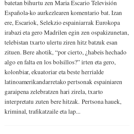
batetan bihurtu zen Maria Escario Televisión
Española-ko aurkezlearen komentario bat. Izan
ere, Escariok, Selekzio espainiarrak Eurokopa
irabazi eta gero Madrilen egin zen ospakizunetan,
telebistan txarto ulertu ziren hitz batzuk esan
zituen. Bere ahotik, “por cierto, ¿habeis hechado
algo en falta en los bolsillos?” irten eta gero,
kolonbiar, ekuatoriar eta beste herrialde
latinoamerikandarretako pertsonak espainiaren
garaipena zelebratzen hari zirela, txarto
interpretatu zuten bere hitzak. Pertsona hauek,
kriminal, trafikatzaile eta lap...