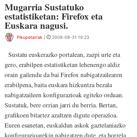
Mugarria Sustatuko
estatistiketan: Firefox eta
Euskara nagusi.
Pikupetarrak
|
2008-08-31 19:23
Sustatu euskerazko portalean, zazpi urte eta
gero, erabilpen estatistiketan lehenengo aldiz
orain gailendu da bai Firefox nabigatzailearen
erabilpena, baita euskara hizkuntza bezala
nabigatzaileen konfigurazioak egiteko orduan.
Sustatuk, bere orrian jarri du berria. Bertan,
grafikoen bitartez azaltzen digute operazioa.
Euren esanetan, euskaldun askok gaztelaniazko
konfigurazioarekin nabigatzen dute, eta horrela