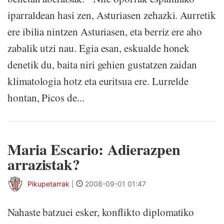
iparraldean hasi zen, Asturiasen zehazki. Aurretik
ere ibilia nintzen Asturiasen, eta berriz ere aho
zabalik utzi nau. Egia esan, eskualde honek
denetik du, baita niri gehien gustatzen zaidan
klimatologia hotz eta euritsua ere. Lurrelde
hontan, Picos de...
Maria Escario: Adierazpen
arrazistak?
Pikupetarrak
|
2008-09-01 01:47
Nahaste batzuei esker, konflikto diplomatiko