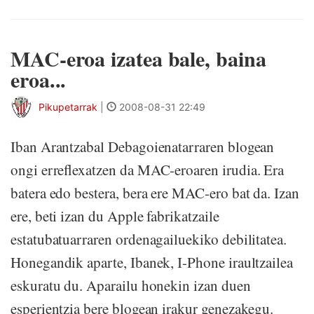
MAC-eroa izatea bale, baina
eroa...
Pikupetarrak
|
2008-08-31 22:49
Iban Arantzabal Debagoienatarraren blogean
ongi erreflexatzen da MAC-eroaren irudia. Era
batera edo bestera, bera ere MAC-ero bat da. Izan
ere, beti izan du Apple fabrikatzaile
estatubatuarraren ordenagailuekiko debilitatea.
Honegandik aparte, Ibanek, I-Phone iraultzailea
eskuratu du. Aparailu honekin izan duen
esperientzia bere blogean irakur genezakegu.