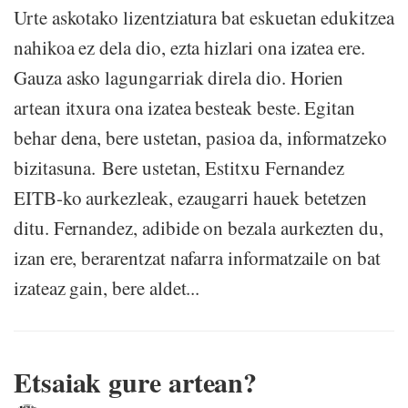
Urte askotako lizentziatura bat eskuetan edukitzea
nahikoa ez dela dio, ezta hizlari ona izatea ere.
Gauza asko lagungarriak direla dio. Horien
artean itxura ona izatea besteak beste. Egitan
behar dena, bere ustetan, pasioa da, informatzeko
bizitasuna. Bere ustetan, Estitxu Fernandez
EITB-ko aurkezleak, ezaugarri hauek betetzen
ditu. Fernandez, adibide on bezala aurkezten du,
izan ere, berarentzat nafarra informatzaile on bat
izateaz gain, bere aldet...
Etsaiak gure artean?