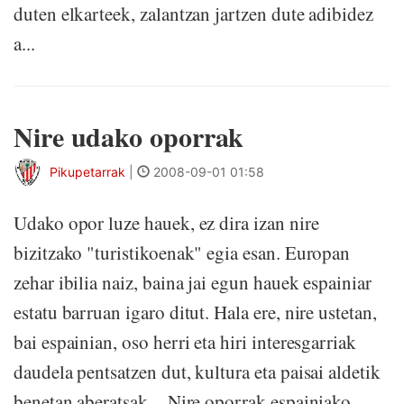
duten elkarteek, zalantzan jartzen dute adibidez
a...
Nire udako oporrak
Pikupetarrak
|
2008-09-01 01:58
Udako opor luze hauek, ez dira izan nire
bizitzako "turistikoenak" egia esan. Europan
zehar ibilia naiz, baina jai egun hauek espainiar
estatu barruan igaro ditut. Hala ere, nire ustetan,
bai espainian, oso herri eta hiri interesgarriak
daudela pentsatzen dut, kultura eta paisai aldetik
benetan aberatsak. Nire oporrak espainiako