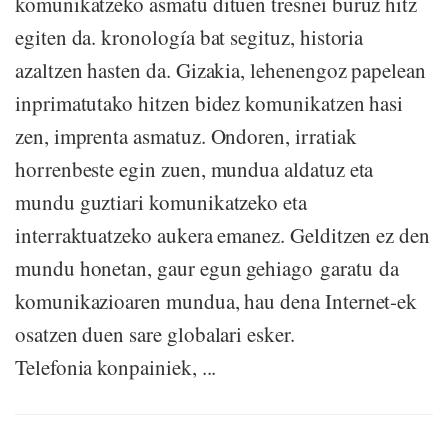
komunikatzeko asmatu dituen tresnei buruz hitz
egiten da. kronología bat segituz, historia
azaltzen hasten da. Gizakia, lehenengoz papelean
inprimatutako hitzen bidez komunikatzen hasi
zen, imprenta asmatuz. Ondoren, irratiak
horrenbeste egin zuen, mundua aldatuz eta
mundu guztiari komunikatzeko eta
interraktuatzeko aukera emanez. Gelditzen ez den
mundu honetan, gaur egun gehiago garatu da
komunikazioaren mundua, hau dena Internet-ek
osatzen duen sare globalari esker.
Telefonia konpainiek, ...