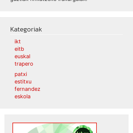
Kategoriak
ikt
eitb
euskal
trapero
patxi
estitxu
fernandez
eskola