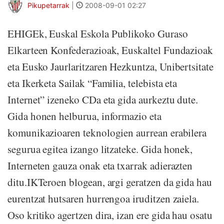
Pikupetarrak
|
2008-09-01 02:27
EHIGEk, Euskal Eskola Publikoko Guraso
Elkarteen Konfederazioak, Euskaltel Fundazioak
eta Eusko Jaurlaritzaren Hezkuntza, Unibertsitate
eta Ikerketa Sailak “Familia, telebista eta
Internet” izeneko CDa eta gida aurkeztu dute.
Gida honen helburua, informazio eta
komunikazioaren teknologien aurrean erabilera
segurua egitea izango litzateke. Gida honek,
Interneten gauza onak eta txarrak adierazten
ditu.IKTeroen blogean, argi geratzen da gida hau
eurentzat hutsaren hurrengoa iruditzen zaiela.
Oso kritiko agertzen dira, izan ere gida hau osatu