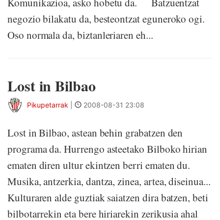
Komunikazioa, asko hobetu da. Batzuentzat
negozio bilakatu da, besteontzat eguneroko ogi.
Oso normala da, biztanleriaren eh...
Lost in Bilbao
Pikupetarrak
|
2008-08-31 23:08
Lost in Bilbao, astean behin grabatzen den
programa da. Hurrengo asteetako Bilboko hirian
ematen diren ultur ekintzen berri ematen du.
Musika, antzerkia, dantza, zinea, artea, diseinua...
Kulturaren alde guztiak saiatzen dira batzen, beti
bilbotarrekin eta bere hiriarekin zerikusia ahal