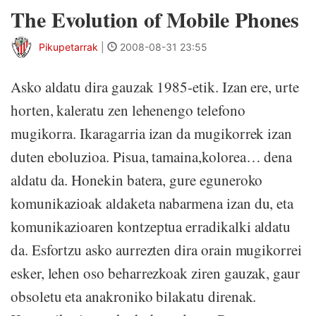
The Evolution of Mobile Phones
Pikupetarrak
|
2008-08-31 23:55
Asko aldatu dira gauzak 1985-etik. Izan ere, urte
horten, kaleratu zen lehenengo telefono
mugikorra. Ikaragarria izan da mugikorrek izan
duten eboluzioa. Pisua, tamaina,kolorea… dena
aldatu da. Honekin batera, gure eguneroko
komunikazioak aldaketa nabarmena izan du, eta
komunikazioaren kontzeptua erradikalki aldatu
da. Esfortzu asko aurrezten dira orain mugikorrei
esker, lehen oso beharrezkoak ziren gauzak, gaur
obsoletu eta anakroniko bilakatu direnak.