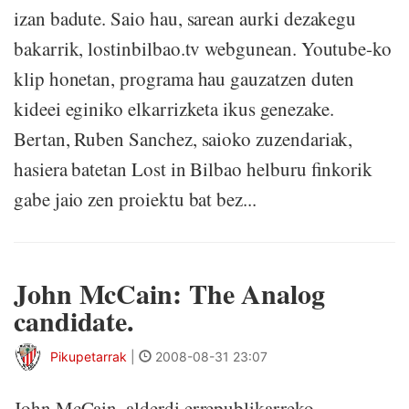
izan badute. Saio hau, sarean aurki dezakegu
bakarrik, lostinbilbao.tv webgunean. Youtube-ko
klip honetan, programa hau gauzatzen duten
kideei eginiko elkarrizketa ikus genezake.
Bertan, Ruben Sanchez, saioko zuzendariak,
hasiera batetan Lost in Bilbao helburu finkorik
gabe jaio zen proiektu bat bez...
John McCain: The Analog
candidate.
Pikupetarrak
|
2008-08-31 23:07
John McCain, alderdi errepublikarreko