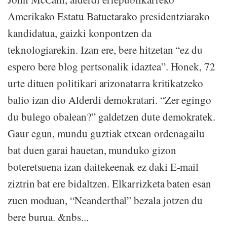
Amerikako Estatu Batuetarako presidentziarako
kandidatua, gaizki konpontzen da
teknologiarekin. Izan ere, bere hitzetan “ez du
espero bere blog pertsonalik idaztea”. Honek, 72
urte dituen politikari arizonatarra kritikatzeko
balio izan dio Alderdi demokratari. “Zer egingo
du bulego obalean?” galdetzen dute demokratek.
Gaur egun, mundu guztiak etxean ordenagailu
bat duen garai hauetan, munduko gizon
boteretsuena izan daitekeenak ez daki E-mail
ziztrin bat ere bidaltzen. Elkarrizketa baten esan
zuen moduan, “Neanderthal” bezala jotzen du
bere burua. &nbs...