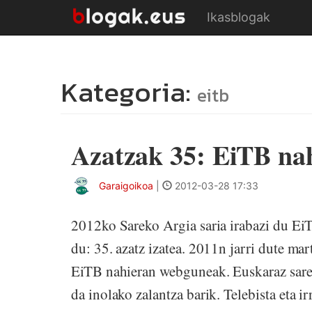
Ikasblogak
Kategoria:
eitb
Azatzak 35: EiTB na
Garaigoikoa
|
2012-03-28 17:33
2012ko Sareko Argia saria irabazi du EiT
du: 35. azatz izatea. 2011n jarri dute ma
EiTB nahieran webguneak. Euskaraz sare
da inolako zalantza barik. Telebista eta i