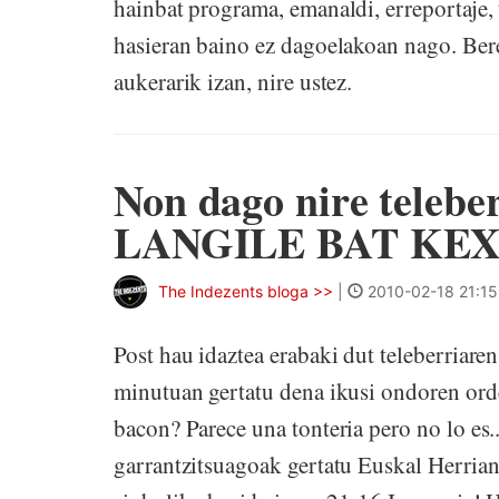
hainbat programa, emanaldi, erreportaje, t
hasieran baino ez dagoelakoan nago. Ber
aukerarik izan, nire ustez.
Non dago nire teleber
LANGILE BAT KE
The Indezents bloga >>
|
2010-02-18 21:15
Post hau idaztea erabaki dut teleberriare
minutuan gertatu dena ikusi ondoren ord
bacon? Parece una tonteria pero no lo es...
garrantzitsuagoak gertatu Euskal Herrian