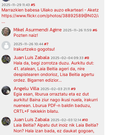
2025-11-29 11:43
#5
Marrazkien babesa Uliako auzo elkarteari - Aketz etxea (argazki bi
https://www.flickr.com/photos/38892589@N02/albums/72177720
...
Mikel Asurmendi Agirre
2025-11-26 11:59
#6
Pozten naiz!
2025-11-26 10:44
#7
Irakurtzeko gogotsu!
Juan Luis Zabala
2025-02-04 09:33
#8
Hala da, begi zorrotza duzu. Aurkitu dut:
41. atalean, Laia Beitia ageri da, nire
despistearen ondorioz, Lisa Beitia agertu
ordez. Bigarren edizior...
Angelu Villa
2025-02-03 21:11
#9
Egia esan, liburua orraztatu eta ez dut
aurkitu! Baina ziur nago ikusi nuela, irakurri
nuenean. Lburua PDF-n baldin baduzu,
CRTL+F teklekin bilatu.
Juan Luis Zabala
2025-02-03 12:14
#10
Laia Beitia? Aipatu dut inoiz nik Laia Beitia?
Non? Hala izan bada, ez daukat gogoan,