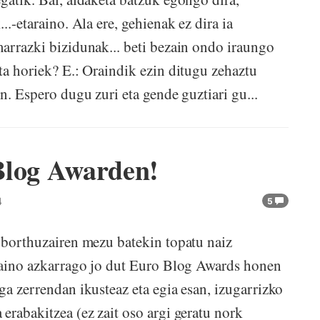
..-etaraino. Ala ere, gehienak ez dira ia
marrazki bizidunak... beti bezain ondo iraungo
ta horiek? E.: Oraindik ezin ditugu zehaztu
n. Espero dugu zuri eta gende guztiari gu...
Blog Awarden!
4
5
n borthuzairen mezu batekin topatu naiz
aino azkarrago jo dut Euro Blog Awards honen
ga zerrendan ikusteaz eta egia esan, izugarrizko
erabakitzea (ez zait oso argi geratu nork