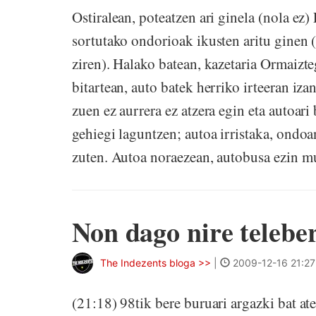
Ostiralean, poteatzen ari ginela (nola e
sortutako ondorioak ikusten aritu ginen (
ziren). Halako batean, kazetaria Ormaizte
bitartean, auto batek herriko irteeran iz
zuen ez aurrera ez atzera egin eta autoari
gehiegi laguntzen; autoa irristaka, ondoa
zuten. Autoa noraezean, autobusa ezin mu
Non dago nire telebe
The Indezents bloga >>
|
2009-12-16 21:27
(21:18) 98tik bere buruari argazki bat at