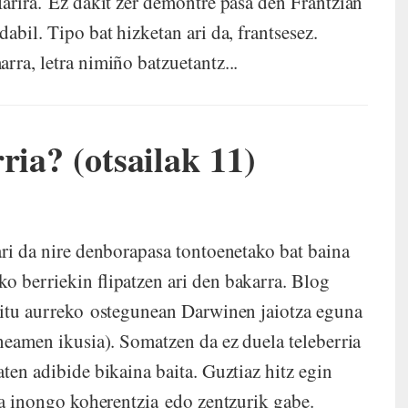
Harira. Ez dakit zer demontre pasa den Frantzian
abil. Tipo bat hizketan ari da, frantsesez.
rra, letra nimiño batzuetantz...
ria? (otsailak 11)
ari da nire denborapasa tontoenetako bat baina
o berriekin flipatzen ari den bakarra. Blog
 ditu aurreko ostegunean Darwinen jaiotza eguna
eneamen ikusia). Somatzen da ez duela teleberria
aten adibide bikaina baita. Guztiaz hitz egin
asa inongo koherentzia edo zentzurik gabe.