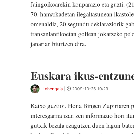
Jaingoikoarekin konparazio eta guzti. (21
70. hamarkadetan ilegaltasunean ikastole
omenaldia, 20 segundu deklaraziorik gabe
transanlantikoetan golfean jokatzeko pelo
janarian biurtzen dira.
Euskara ikus-entzune
Lehengaia
|
2009-10-26 10:29
Kaixo guztioi. Hona Bingen Zupiriaren p
interesgarria izan zen informazio hori itu
gutxik bezala ezagutzen duen lagun baten