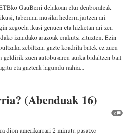
z) ETBko GauBerri delakoan elur denboraleak
ikusi, tabernan musika hederra jartzen ari
gin zegoela ikusi genuen eta hizketan ari zen
andako izandako arazoak erakutsi zituzten. Ezin
 bultzaka zebiltzan gazte koadrila batek ez zuen
n geldirik zuen autobusaren aurka bidaltzen bait
gitu eta gazteak lagundu nahia...
rria? (Abenduak 16)
2
era dion amerikarrari 2 minutu pasatxo