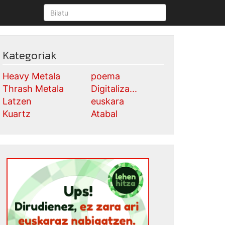
Kategoriak
Heavy Metala
poema
Thrash Metala
Digitaliza...
Latzen
euskara
Kuartz
Atabal