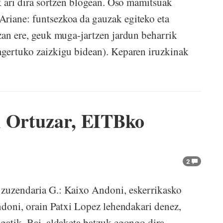
ak ari dira sortzen blogean. Oso mamitsuak
Ariane: funtsezkoa da gauzak egiteko eta
izan ere, geuk muga-jartzen jardun beharrik
agertuko zaizkigu bidean). Keparen iruzkinak
i Ortuzar, EITBko
2
zuzendaria G.: Kaixo Andoni, eskerrikasko
Andoni, orain Patxi Lopez lehendakari denez,
gatik. Bai, aldaketa batzuk egongo dira,