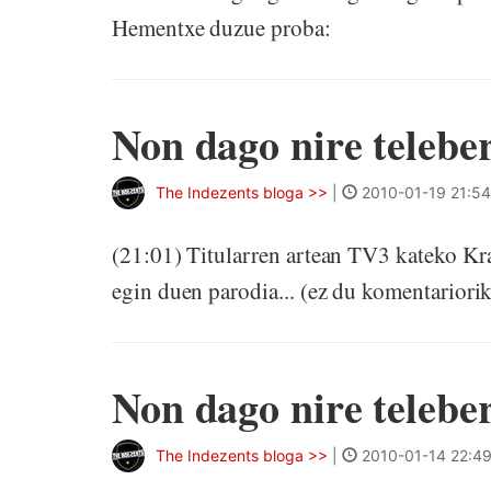
Hementxe duzue proba:
Non dago nire teleber
The Indezents bloga >>
|
2010-01-19 21:54
(21:01) Titularren artean TV3 kateko Kr
egin duen parodia... (ez du komentariorik 
Non dago nire teleber
The Indezents bloga >>
|
2010-01-14 22:4