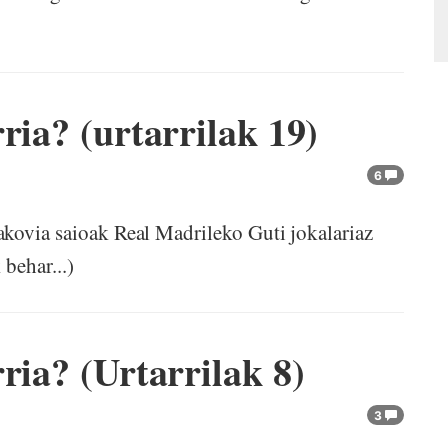
ria? (urtarrilak 19)
6
akovia saioak Real Madrileko Guti jokalariaz
behar...)
ria? (Urtarrilak 8)
9
3