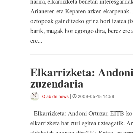
harira, elkarrizketa benetan interesgarri
Arianeren eta Keparen azken ekarpenak. 
oztopoak gainditzeko grina hori izatea (
barik, mugak hor egongo dira, berez ere 
ere...
Elkarrizketa: Andon
zuzendaria
Olabide news
|
2009-05-15 14:59
Elkarrizketa: Andoni Ortuzar, EITB-ko 
elkarrizketa bat zuri egitea uzteagatik. 
aldaketak egongo dira? E.: Kaixo, ez orre