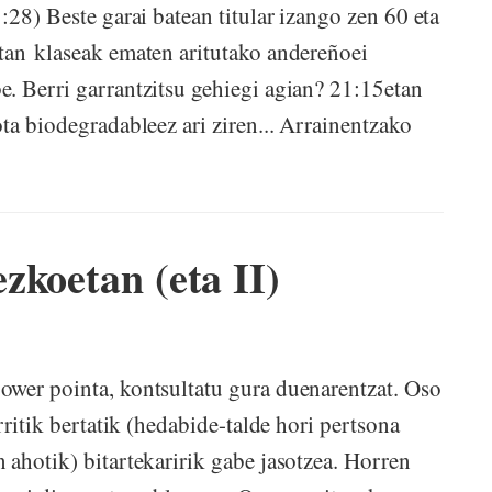
:28) Beste garai batean titular izango zen 60 eta
tan klaseak ematen aritutako andereñoei
. Berri garrantzitsu gehiegi agian? 21:15etan
ta biodegradableez ari ziren... Arrainentzako
zkoetan (eta II)
ower pointa, kontsultatu gura duenarentzat. Oso
rritik bertatik (hedabide-talde hori pertsona
 ahotik) bitartekaririk gabe jasotzea. Horren