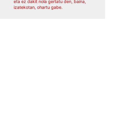
eta ez dakit nola gertatu den, baina,
izatekotan, ohartu gabe.