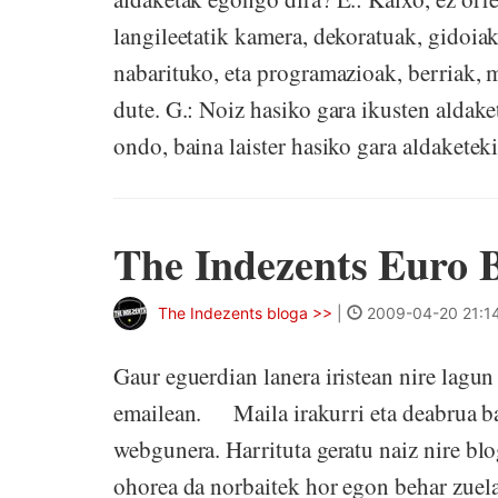
langileetatik kamera, dekoratuak, gidoiak.
nabarituko, eta programazioak, berriak, 
dute. G.: Noiz hasiko gara ikusten aldake
ondo, baina laister hasiko gara aldaketeki
The Indezents Euro 
The Indezents bloga >>
|
2009-04-20 21:1
Gaur eguerdian lanera iristean nire lagu
emailean. Maila irakurri eta deabrua b
webgunera. Harrituta geratu naiz nire blo
ohorea da norbaitek hor egon behar zuela 