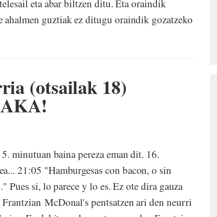
elesail eta abar biltzen ditu. Eta oraindik
e ahalmen guztiak ez ditugu oraindik gozatzeko
ria (otsailak 18)
XAKA!
n 5. minutuan baina pereza eman dit. 16.
ea... 21:05 "Hamburgesas con bacon, o sin
" Pues si, lo parece y lo es. Ez ote dira gauza
 Frantzian McDonal's pentsatzen ari den neurri