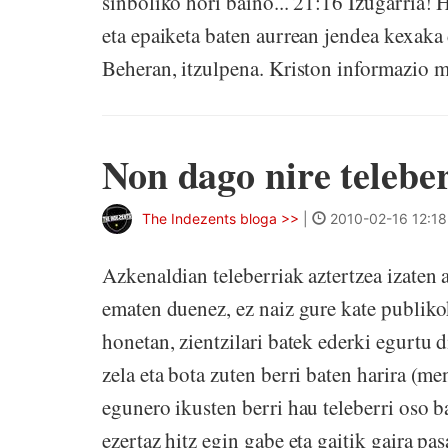
sinboliko hori baino... 21:16 Izugarria! 
eta epaiketa baten aurrean jendea kexaka d
Beheran, itzulpena. Kriston informazio ma
Non dago nire teleber
The Indezents bloga >>
|
2010-02-16 12:18
Azkenaldian teleberriak aztertzea izaten 
ematen duenez, ez naiz gure kate publikok
honetan, zientzilari batek ederki egurtu
zela eta bota zuten berri baten harira (m
egunero ikusten berri hau teleberri oso b
ezertaz hitz egin gabe eta gaitik gaira p