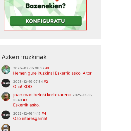
Azken iruzkinak
2026-02-16 08:57
#1
Hemen gure iruzkina! Eskerrik asko! Aitor
2025-12-19 07:54
#2
Ona! XDD
joan mari beloki kortexarena
2025-12-16
16:49
#3
Eskerrik asko.
2025-12-16 14:17
#4
Oso interesgarria!